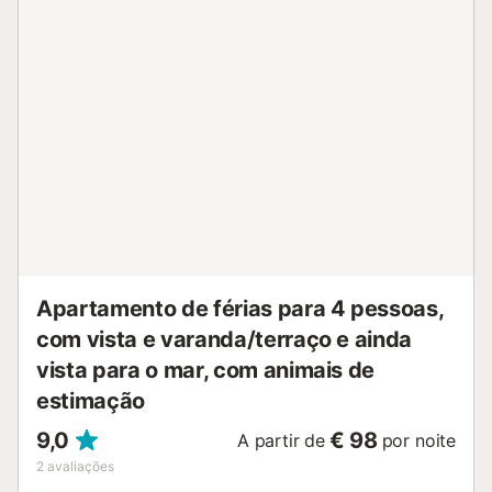
descontraída, bem como de vários tipos de desportos
aquáticos. Desfrute de umas férias inesquecíveis nesta
casa de férias....
Apartamento de férias para 4 pessoas,
com vista e varanda/terraço e ainda
vista para o mar, com animais de
estimação
9,0
€ 98
A partir de
por noite
2
avaliações