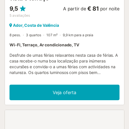
9,5
€ 81
A partir de
por noite
5
avaliações
Ador, Costa de Valência
8 pess.
3 quartos
107 m²
9,9 km para a praia
Wi-Fi, Terraço, Ar condicionado, TV
Desfrute de umas férias relaxantes nesta casa de férias. A
casa recebe-o numa boa localização para inúmeras
excursões e convida-o a umas férias com actividades na
natureza. Os quartos luminosos com pisos bem
conservados e mobiliário funcional com mobiliário
acolhedor fazem dela uma base ideal para dias relaxantes.
Depois das excursões, sente-se à vontade no sofá e
Veja oferta
converse longamente sobre as experiências do dia. Passar
horas agradáveis ao ar livre nos terraços da casa, apanhar
sol, ler à sombra ou terminar o dia com um copo de vinho
local. Volte para o mar, as praias de sonho da Costa del
Azahar atraem-no com a sua areia dourada e formações
rochosas pitorescas, onde pode desfrutar da vida de praia