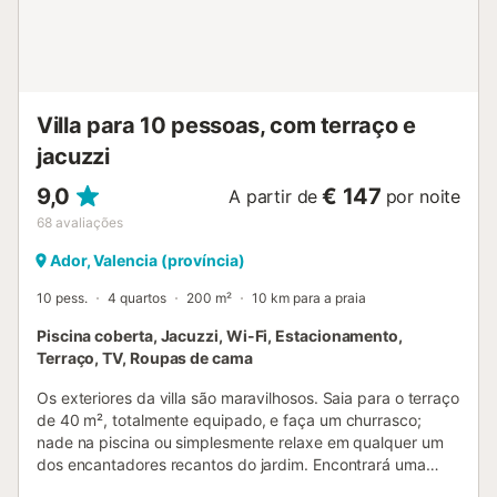
Villa para 10 pessoas, com terraço e
jacuzzi
9,0
€ 147
A partir de
por noite
68
avaliações
Ador, Valencia (província)
10 pess.
4 quartos
200 m²
10 km para a praia
Piscina coberta, Jacuzzi, Wi-Fi, Estacionamento,
Terraço, TV, Roupas de cama
Os exteriores da villa são maravilhosos. Saia para o terraço
de 40 m², totalmente equipado, e faça um churrasco;
nade na piscina ou simplesmente relaxe em qualquer um
dos encantadores recantos do jardim. Encontrará uma
preciosa zona verde decorada com esculturas, fontes,