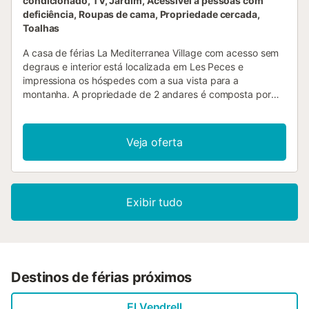
condicionado, TV, Jardim, Acessível a pessoas com
deficiência, Roupas de cama, Propriedade cercada,
Toalhas
A casa de férias La Mediterranea Village com acesso sem
degraus e interior está localizada em Les Peces e
impressiona os hóspedes com a sua vista para a
montanha. A propriedade de 2 andares é composta por
uma sala de estar, uma cozinha, 4 quartos e 3 casas de
banho e pode, portanto, acomodar 8 pessoas. As
comodidades adicionais incluem Wi-Fi de alta velocidade
Veja oferta
(adequado para chamadas de vídeo) com um espaço de
trabalho dedicado para escritório em casa, uma televisão,
ar condicionado, uma máquina de lavar roupa, bem como
uma máquina de secar roupa. Um berço também está
Exibir tudo
disponível. Este aluguer de férias dispõe de um espaço
exterior privado com uma piscina, banheira de
hidromassagem, jardim, terraço aberto, terraço coberto,
varanda e churrasqueira. A localização do seu aluguer de
férias perto de Aqualeon, PortAventura e da pitoresca
cidade costeira de Sitges proporciona aos hóspedes uma
Destinos de férias próximos
vasta gama de actividades para desfrutar. Além disso,
podem explorar a encantadora aldeia de Roc de Sant
El Vendrell