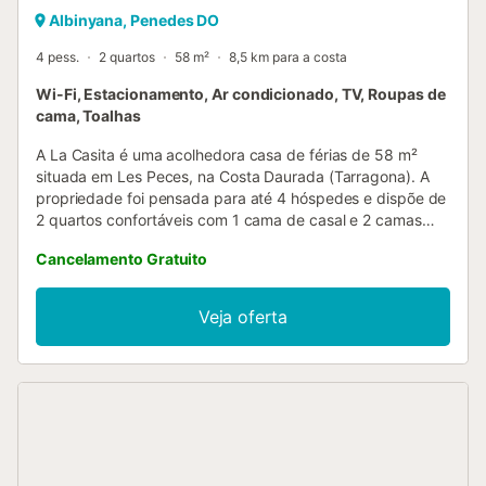
Albinyana, Penedes DO
4 pess.
2 quartos
58 m²
8,5 km para a costa
Wi-Fi, Estacionamento, Ar condicionado, TV, Roupas de
cama, Toalhas
A La Casita é uma acolhedora casa de férias de 58 m²
situada em Les Peces, na Costa Daurada (Tarragona). A
propriedade foi pensada para até 4 hóspedes e dispõe de
2 quartos confortáveis com 1 cama de casal e 2 camas
individuais, terraço privado, Wi-Fi e ar condicionado. O
Cancelamento Gratuito
ambiente calmo e familiar torna este local ideal para
relaxar, com fácil acesso às praias e às vilas encantadoras
da Costa Daurada, a poucos minutos de distância.
Veja oferta
REGRAS IMPORTANTES: - Idade mínima: 25 anos. Não são
aceites grupos compostos apenas por menores de 25
anos, exceto famílias. - Festas e eventos não são
permitidos. - É proibido fumar no interior. - Pedimos que
respeitem o descanso e a tranquilidade da zona....