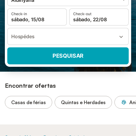
Albinyana
Check-in
Check-out
sábado, 15/08
sábado, 22/08
Hospédes
PESQUISAR
Encontrar ofertas
Casas de férias
Quintas e Herdades
An