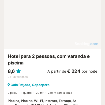
Hotel para 2 pessoas, com varanda e
piscina
8,6
€ 224
A partir de
por noite
231
avaliações
Cala Ratjada, Capdepera
2 pess.
1 quarto
20 m²
250 m para a praia
Piscina, Piscina, Wi-Fi, Internet, Terraço, Ar