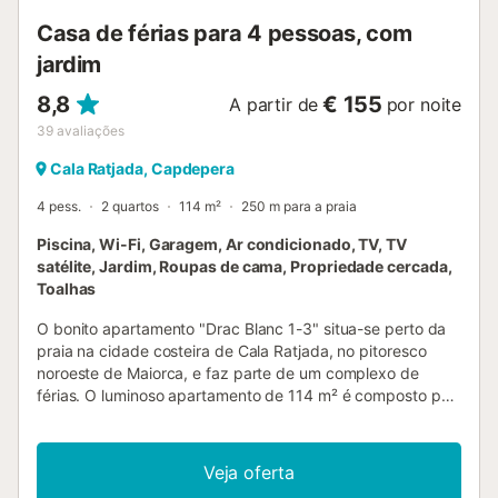
pode visitar monumentos próximos, como as grutas de
Casa de férias para 4 pessoas, com
Artà ou o Castelo d...
jardim
8,8
€ 155
A partir de
por noite
39
avaliações
Cala Ratjada, Capdepera
4 pess.
2 quartos
114 m²
250 m para a praia
Piscina, Wi-Fi, Garagem, Ar condicionado, TV, TV
satélite, Jardim, Roupas de cama, Propriedade cercada,
Toalhas
O bonito apartamento "Drac Blanc 1-3" situa-se perto da
praia na cidade costeira de Cala Ratjada, no pitoresco
noroeste de Maiorca, e faz parte de um complexo de
férias. O luminoso apartamento de 114 m² é composto por
uma sala de estar, uma cozinha muito bem equipada com
uma máquina de lavar louça, 2 quartos (ambos com 2
camas individuais), bem como 2 casas de banho e pode,
Veja oferta
portanto, acomodar 4 pessoas. As comodidades