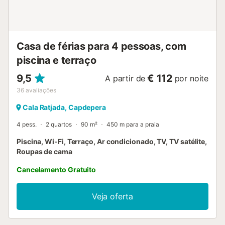
todos disponíveis para seu uso. A cerca de 5 minutos a pé
encontrará restaurantes, cafés e bares. O supermercado
mais próximo está localizado ao virar da esquina, a 1
minuto a pé (97 m). O posto de informações turísticas fi...
Casa de férias para 4 pessoas, com
piscina e terraço
9,5
€ 112
A partir de
por noite
36
avaliações
Cala Ratjada, Capdepera
4 pess.
2 quartos
90 m²
450 m para a praia
Piscina, Wi-Fi, Terraço, Ar condicionado, TV, TV satélite,
Roupas de cama
Cancelamento Gratuito
Veja oferta