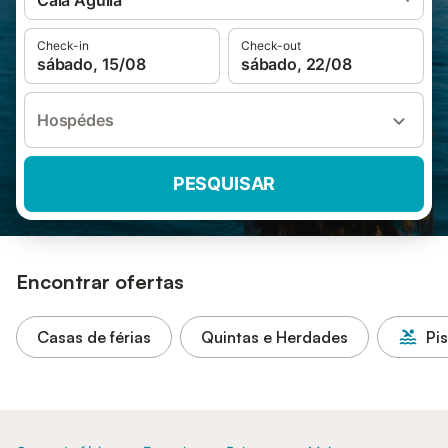
Cala Agulla
Check-in
Check-out
sábado, 15/08
sábado, 22/08
Hospédes
PESQUISAR
Encontrar ofertas
Casas de férias
Quintas e Herdades
Pi