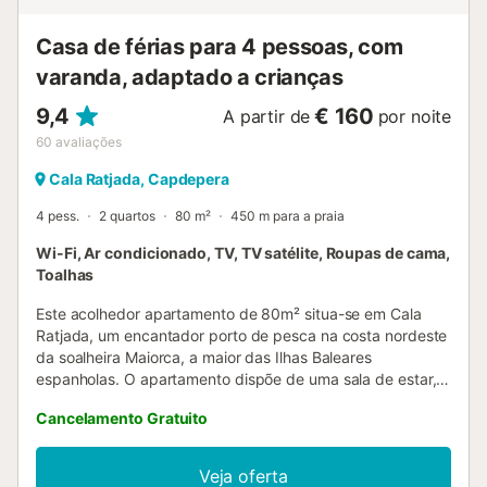
Casa de férias para 4 pessoas, com
varanda, adaptado a crianças
9,4
€ 160
A partir de
por noite
60
avaliações
Cala Ratjada, Capdepera
4 pess.
2 quartos
80 m²
450 m para a praia
Wi-Fi, Ar condicionado, TV, TV satélite, Roupas de cama,
Toalhas
Este acolhedor apartamento de 80m² situa-se em Cala
Ratjada, um encantador porto de pesca na costa nordeste
da soalheira Maiorca, a maior das Ilhas Baleares
espanholas. O apartamento dispõe de uma sala de estar,
uma cozinha bem equipada com máquina de lavar loiça, 2
Cancelamento Gratuito
quartos e uma casa de banho, acomodando
confortavelmente até 4 pessoas. As comodidades incluem
Wi-Fi (adequado para videochamadas), ar condicionado,
Veja oferta