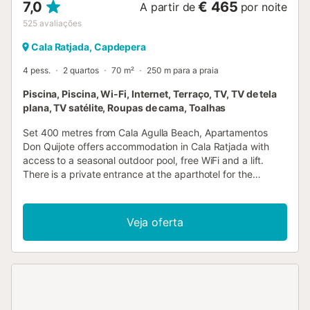
7,0
€ 465
A partir de
por noite
525
avaliações
Cala Ratjada, Capdepera
4 pess.
2 quartos
70 m²
250 m para a praia
Piscina, Piscina, Wi-Fi, Internet, Terraço, TV, TV de tela
plana, TV satélite, Roupas de cama, Toalhas
Set 400 metres from Cala Agulla Beach, Apartamentos
Don Quijote offers accommodation in Cala Ratjada with
access to a seasonal outdoor pool, free WiFi and a lift.
There is a private entrance at the aparthotel for the
convenience of those who stay....
Veja oferta