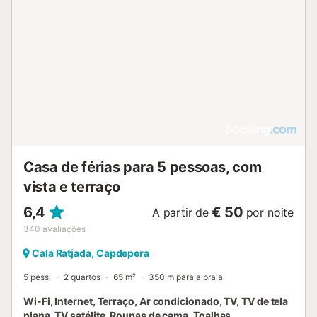
Casa de férias para 5 pessoas, com
vista e terraço
6,4
€ 50
A partir de
por noite
340
avaliações
Cala Ratjada, Capdepera
5 pess.
2 quartos
65 m²
350 m para a praia
Wi-Fi, Internet, Terraço, Ar condicionado, TV, TV de tela
plana, TV satélite, Roupas de cama, Toalhas