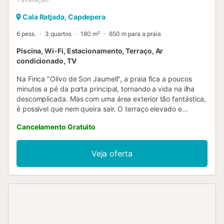
Cala Ratjada, Capdepera
6 pess.
3 quartos
180 m²
650 m para a praia
Piscina, Wi-Fi, Estacionamento, Terraço, Ar
condicionado, TV
Na Finca "Olivo de Son Jaumell", a praia fica a poucos
minutos a pé da porta principal, tornando a vida na ilha
descomplicada. Mas com uma área exterior tão fantástica,
é possível que nem queira sair. O terraço elevado e
parcialmente coberto, à sombra de oliveiras retorcidas, é
Cancelamento Gratuito
perfeito para refeições com vista para a paisagem
deslumbrante. À noite, o churrasco em tijolo convida a um
banquete mediterrâneo. O amplo jardim com árvores
Veja oferta
mediterrâneas rodeia uma piscina com mosaicos, acessível
por degraus. Existem espreguiçadeiras abundantes e um
chuveiro exterior para se refrescar após um mergulho. Do
terraço da cobertura, pode desfrutar de uma vista
maravilhosa sobre os arredores. O terraço conduz
diretamente à cozinha e à sala de estar/jantar, facilitando a
transição entre as áreas interior e exterior. A cozinha