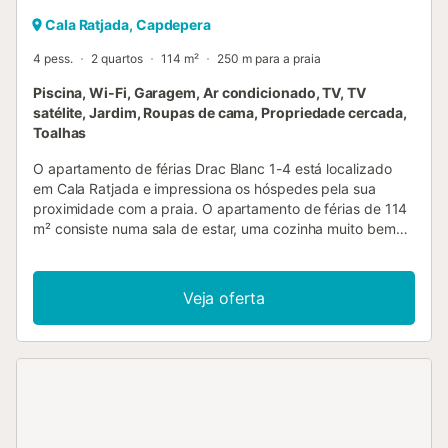
Cala Ratjada, Capdepera
4 pess.
2 quartos
114 m²
250 m para a praia
Piscina, Wi-Fi, Garagem, Ar condicionado, TV, TV
satélite, Jardim, Roupas de cama, Propriedade cercada,
Toalhas
O apartamento de férias Drac Blanc 1-4 está localizado
em Cala Ratjada e impressiona os hóspedes pela sua
proximidade com a praia. O apartamento de férias de 114
m² consiste numa sala de estar, uma cozinha muito bem
equipada com uma máquina de lavar louça, 2 quartos e 2
casas de banho e pode, portanto, acomodar 4 pessoas.
Outras comodidades incluem Wi-Fi adequado para
Veja oferta
videochamadas, ar condicionado, uma máquina de lavar
roupa, bem como uma TV. Um berço e uma cadeira alta
estão também disponíveis. O ponto alto deste alojamento
é a sua área exterior privativa com um terraço coberto e
uma varanda. A propriedade tem também acesso a uma
área exterior partilhada que inclui uma piscina, um jardim,
mobiliário de jardim, um terraço aberto e um duche