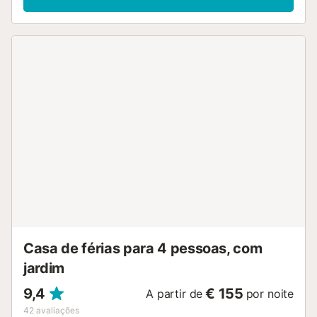
aquecimento, televisão por satélite e máquina de lavar
roupa. Jogos de tabuleiro e brinquedos também estão
disponíveis para os hóspedes. Podem aproveitar o sol na
varanda ou relaxar ao ar livre no jardim mobilado. Com
uma localização central, os muitos restaurantes, bares e
lojas da vila, junto ao porto, ficam apenas a 3 a 5 minutos
(1 a 2 km) de carro ou podem ser facilmente alcançados
por transportes públicos. A propriedade está apenas a 2
minutos (850 m) de carro da Cala Agulla, uma bela praia
de areia branca rodeada por natureza, enquanto a praia
de Na Ferradura, junto a um pequeno porto, fica a 6
minutos (2 km) de carro. O Aeroporto de Palma de Maiorca
encontra-se a pouco mais de 1 hora (78 km) de carro.
Existe estacionamento na rua. Não são permitidos animais
de estimação....
Casa de férias para 4 pessoas, com
jardim
9,4
€ 155
A partir de
por noite
42
avaliações