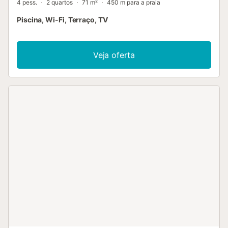
4 pess.
2 quartos
71 m²
450 m para a praia
Piscina, Wi-Fi, Terraço, TV
Veja oferta