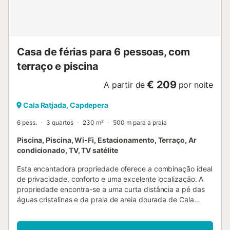
Casa de férias para 6 pessoas, com
terraço e piscina
€ 209
A partir de
por noite
Cala Ratjada, Capdepera
6 pess.
3 quartos
230 m²
500 m para a praia
Piscina, Piscina, Wi-Fi, Estacionamento, Terraço, Ar
condicionado, TV, TV satélite
Esta encantadora propriedade oferece a combinação ideal
de privacidade, conforto e uma excelente localização. A
propriedade encontra-se a uma curta distância a pé das
águas cristalinas e da praia de areia dourada de Cala
Agulla. A praia pode ser facilmente alcançada a pé ou de
bicicleta através de um caminho rural tranquilo e asfaltado.