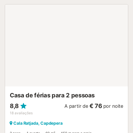
da casa (100m). Além disso, encontrará também uma
grande variedade de lojas, restaurantes e bares em Cala
Ratjada, todos eles a uma curta distância a pé. Palma de
Maiorca e o aeroporto ficam a uma hora de carro (80 km).
Não são permitidos animais de estimação. O ar
condicionado e o acesso Wi-Fi não estão disponíveis.
Nome: Apartamento Grillo...
Casa de férias para 2 pessoas
8,8
€ 76
A partir de
por noite
18
avaliações
Cala Ratjada, Capdepera