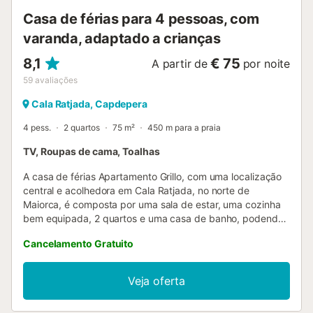
Casa de férias para 4 pessoas, com
varanda, adaptado a crianças
8,1
€ 75
A partir de
por noite
59
avaliações
Cala Ratjada, Capdepera
4 pess.
2 quartos
75 m²
450 m para a praia
TV, Roupas de cama, Toalhas
A casa de férias Apartamento Grillo, com uma localização
central e acolhedora em Cala Ratjada, no norte de
Maiorca, é composta por uma sala de estar, uma cozinha
bem equipada, 2 quartos e uma casa de banho, podendo
acomodar 4 pessoas. A casa de férias para crianças inclui
Cancelamento Gratuito
uma televisão, máquina de lavar roupa, bem como um
berço e uma cadeira alta (a pedido). No exterior,
encontrará um terraço privado aberto. A praia de Cala
Veja oferta
Agulla fica apenas a 10 minutos a pé (800m) e o
supermercado mais próximo fica do outro lado da estrada