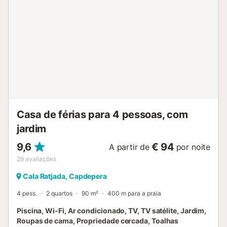
totalmente equipada é perfeita para cozinhar, e da sala de
jantar pode desfrutar de vistas para o jardim. Uma área de
sofás debaixo de um arco de tijolo branco é ideal para ler
ou ver televisão. No rés-do-chão, encontra-se um quarto
duplo e uma casa de banho com duche. No andar de
cima, mais dois belos quartos partilham uma casa de
banho. Esta finca é perfeita para os amantes de praia e
jardins que procuram um refúgio tranquilo com a família ou
amigos. Rodeado por uma paisagem mediterrânica
atraente e a menos de um quilómetro da Cala Agulla, com
a sua bela praia de areia,...
Casa de férias para 4 pessoas, com
jardim
9,6
€ 94
A partir de
por noite
29
avaliações
Cala Ratjada, Capdepera
4 pess.
2 quartos
90 m²
400 m para a praia
Piscina, Wi-Fi, Ar condicionado, TV, TV satélite, Jardim,
Roupas de cama, Propriedade cercada, Toalhas