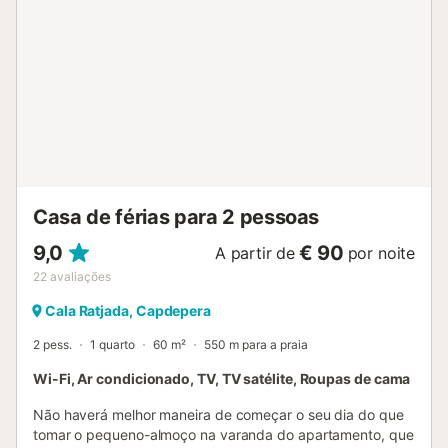
exterior. Distância a pé/de carro até ao restaurante mais
próximo: 24m. Distância a pé/de carro até ao café mais
próximo: 139m. Distância a pé/de carro até ao bar mais
próximo: 269m. Distância a pé/de carro até ao
supermercado mais próximo: 33m. Distância a pé/de carro
até à praia "Plaza": 51m. Há estacionamento gratuito
disponível numa garagem. Não são permitidos animais de
estimação. O Wi-Fi é adequado para videochamadas. As
toalhas estão incluídas no preço. As roupas de cama estão
incluídas no preço. Está disponível um elevador no
edifício....
Casa de férias para 2 pessoas
9,0
€ 90
A partir de
por noite
22
avaliações
Cala Ratjada, Capdepera
2 pess.
1 quarto
60 m²
550 m para a praia
Wi-Fi, Ar condicionado, TV, TV satélite, Roupas de cama
Não haverá melhor maneira de começar o seu dia do que
tomar o pequeno-almoço na varanda do apartamento, que