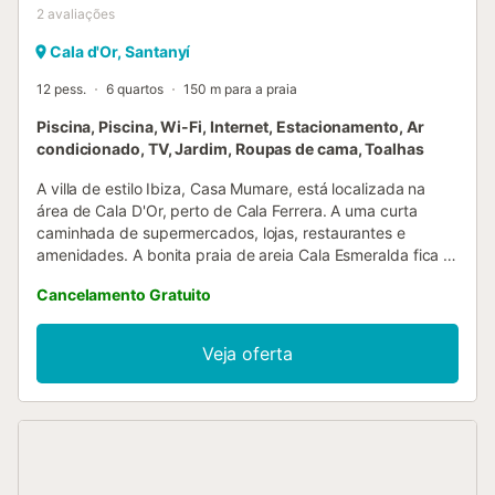
2
avaliações
Cala d'Or, Santanyí
12 pess.
6 quartos
150 m para a praia
Piscina, Piscina, Wi-Fi, Internet, Estacionamento, Ar
condicionado, TV, Jardim, Roupas de cama, Toalhas
A villa de estilo Ibiza, Casa Mumare, está localizada na
área de Cala D'Or, perto de Cala Ferrera. A uma curta
caminhada de supermercados, lojas, restaurantes e
amenidades. A bonita praia de areia Cala Esmeralda fica a
cerca de 5 minutos a pé. A Casa Mumare é uma villa
Cancelamento Gratuito
charmosa no estilo de Ibiza com uma bela combinação de
antigo e moderno. Conta com um jardim maduro bem
cuidado e muito espaço exterior. O rés-do-chão oferece
Veja oferta
uma sala de estar / jantar aberta cheia de personalidade,
com acesso ao terraço coberto frontal e ao terraço lateral.
A cozinha bem equipada também tem acesso ao terraço
lateral e zona da piscina. Este piso conta com 2 quartos,
um twin e um duplo que partilham uma casa de banho.
Perto destes quartos existe uma segunda pequena sala de