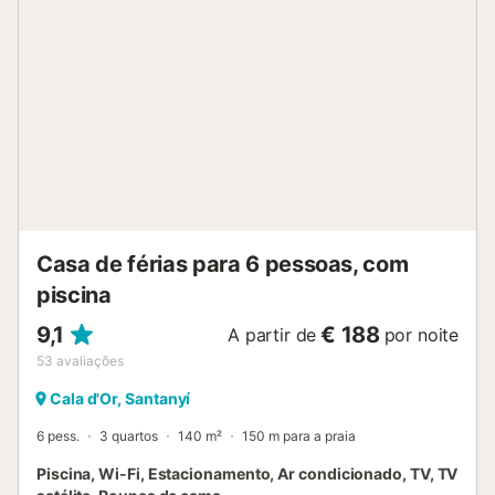
estar que se liga a uma sala de jogos com mesa de bilhar e
a uma casa de banho. Da sala de bilhar, uma escada
interna nos leva ao andar superior, que oferece três
quartos duplos que compartilham um banheiro. Dois
desses quartos têm acesso direto a um telhado plano
compartilhado com duas mesinhas e cadeiras. Do lado de
fora, no piso térreo, perto da piscina, há um quarto duplo
externo com banheiro privativo. Villa de Luxo Cala D'or |
Casa Mumare | 6 quartos | Mesa de bilhar | Perfeito para
famílias A villa de estilo Ibiza, Casa Mumare, está
localizada na área de Cala D'Or, perto de Cala Ferrera. A
uma curta caminhada de supermer...
Casa de férias para 6 pessoas, com
piscina
9,1
€ 188
A partir de
por noite
53
avaliações
Cala d'Or, Santanyí
6 pess.
3 quartos
140 m²
150 m para a praia
Piscina, Wi-Fi, Estacionamento, Ar condicionado, TV, TV