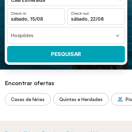
Cala Esmeralda
Check-in
Check-out
sábado, 15/08
sábado, 22/08
Hospédes
PESQUISAR
Encontrar ofertas
Casas de férias
Quintas e Herdades
Pi