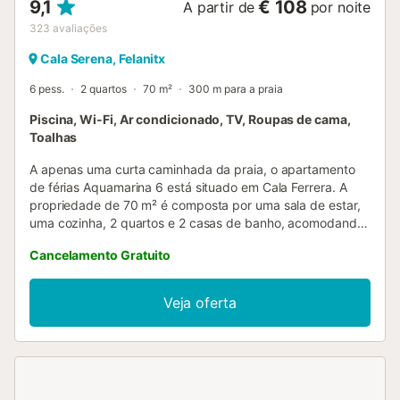
9,1
€ 108
A partir de
por noite
323
avaliações
Cala Serena, Felanitx
6 pess.
2 quartos
70 m²
300 m para a praia
Piscina, Wi-Fi, Ar condicionado, TV, Roupas de cama,
Toalhas
A apenas uma curta caminhada da praia, o apartamento
de férias Aquamarina 6 está situado em Cala Ferrera. A
propriedade de 70 m² é composta por uma sala de estar,
uma cozinha, 2 quartos e 2 casas de banho, acomodando
até 6 pessoas. As comodidades adicionais incluem Wi-Fi,
Cancelamento Gratuito
televisão e ar condicionado. Um berço para bebé também
está disponível. Um cofre está disponível por uma taxa
extra. A vossa área exterior privada inclui uma varanda, e
Veja oferta
a propriedade oferece ainda acesso a uma área exterior
partilhada com piscina. O estacionamento gratuito está
disponível na rua. Animais de estimação não são
permitidos. Por favor, notem que existem galos na zona,
que podem ser ouvidos pelos hóspedes....