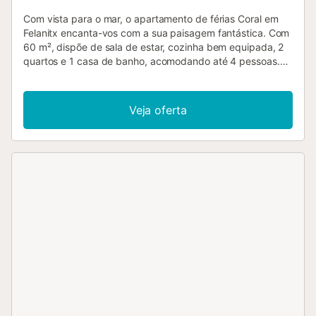
Com vista para o mar, o apartamento de férias Coral em
Felanitx encanta-vos com a sua paisagem fantástica. Com
60 m², dispõe de sala de estar, cozinha bem equipada, 2
quartos e 1 casa de banho, acomodando até 4 pessoas.
Inclui Wi-Fi de alta velocidade adequado para
videochamadas, televisão, ar condicionado e máquina de
lavar roupa. No exterior privado encontrarão um terraço
Veja oferta
coberto. Além disso, têm acesso a áreas partilhadas como
piscina, terraço descoberto e duche exterior. A
propriedade está situada perto da praia e os transportes
públicos ficam a uma curta distância a pé. Existe
estacionamento gratuito na rua. Não são permitidos
animais de estimação, fumar nem festas....