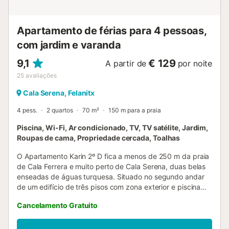
Apartamento de férias para 4 pessoas,
com jardim e varanda
9,1
€ 129
A partir de
por noite
25
avaliações
Cala Serena, Felanitx
4 pess.
2 quartos
70 m²
150 m para a praia
Piscina, Wi-Fi, Ar condicionado, TV, TV satélite, Jardim,
Roupas de cama, Propriedade cercada, Toalhas
O Apartamento Karin 2º D fica a menos de 250 m da praia
de Cala Ferrera e muito perto de Cala Serena, duas belas
enseadas de águas turquesa. Situado no segundo andar
de um edifício de três pisos com zona exterior e piscina
partilhada, o apartamento acomoda até 4 pessoas. Dispõe
Cancelamento Gratuito
de sala de estar/jantar com sofá-cama, kitchenette
totalmente equipada, 2 quartos com camas individuais e
casa de banho completa. Oferece todas as comodidades