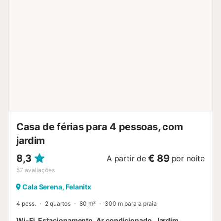
um terraço aberto e um chuveiro exterior. A propriedade
está situada no centro de Cala Ferrera, a 2 minutos a pé
da Praia de Cala Ferrera. Uma área comercial com várias
lojas (abertas durante a época alta) pode ser alcançada
em 5 minutos. As ligações de transportes públicos, como
um centro de táxis e uma estação rodoviária, também
estão a uma curta distância a pé. Existe estacionamento
gratuito na rua (sujeito a disponibilidade). As famílias com
crianças são bem-vindas. Não é permitido fumar nem
celebrar eventos. Os hóspedes devem estar cientes de
que o elevador não está disponível no edifício. Está
disponível o auto-check-in através de uma caixa de
chaves. São permitidos anima...
Casa de férias para 4 pessoas, com
jardim
8,3
€ 89
A partir de
por noite
57
avaliações
Cala Serena, Felanitx
4 pess.
2 quartos
80 m²
300 m para a praia
Wi-Fi, Estacionamento, Ar condicionado, Jardim,