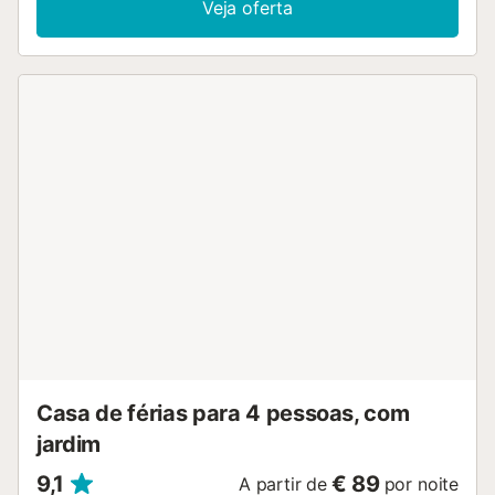
Veja oferta
para umas férias perfeitas: Wi-Fi, ar condicionado, Smart
TV, máquina de lavar roupa, máquina de café, secador de
cabelo, além de berço e cadeira alta. No exterior, há uma
varanda mobilada ideal para relaxar. Supermercado e
restaurantes a poucos minutos a pé. Estacionamento
disponível na rua. Roupa de cama e toalhas incluídas....
Casa de férias para 4 pessoas, com
jardim
9,1
€ 89
A partir de
por noite