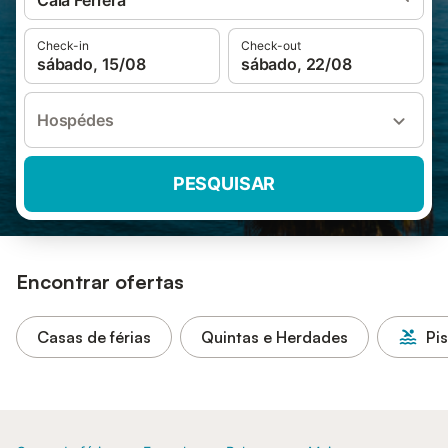
Cala Ferrera
Check-in
Check-out
sábado, 15/08
sábado, 22/08
Hospédes
PESQUISAR
Encontrar ofertas
Casas de férias
Quintas e Herdades
Pi