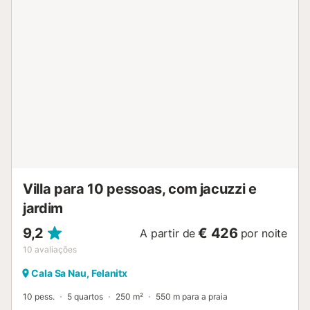
Villa para 10 pessoas, com jacuzzi e
jardim
9,2
€ 426
A partir de
por noite
10
avaliações
Cala Sa Nau, Felanitx
10 pess.
5 quartos
250 m²
550 m para a praia