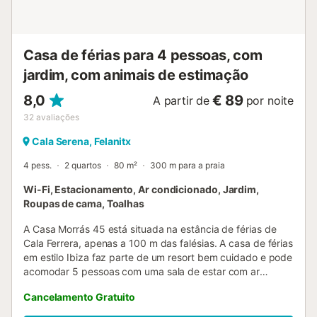
Casa de férias para 4 pessoas, com
jardim, com animais de estimação
8,0
€ 89
A partir de
por noite
32
avaliações
Cala Serena, Felanitx
4 pess.
2 quartos
80 m²
300 m para a praia
Wi-Fi, Estacionamento, Ar condicionado, Jardim,
Roupas de cama, Toalhas
A Casa Morrás 45 está situada na estância de férias de
Cala Ferrera, apenas a 100 m das falésias. A casa de férias
em estilo Ibiza faz parte de um resort bem cuidado e pode
acomodar 5 pessoas com uma sala de estar com ar
condicionado, uma cozinha bem equipada, 2 quartos (1
Cancelamento Gratuito
com ar condicionado) e 2 casas de banho. As
comodidades também incluem Wi-Fi, um berço, uma