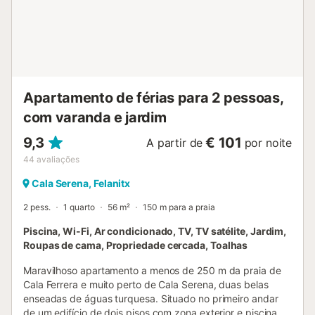
essenciais a apenas 5 minutos de carro. Estão disponíveis
4 lugares de estacionamento na propriedade. Não são
permitidos animais de estimação, fumar e celebrar
eventos. Esta propriedade tem orientações para ajudar os
hóspedes com a separação correta dos resíduos. São
fornecidas mais informações no local. Esta propriedade
dispõe de iluminação economizadora de energia. Esta
Apartamento de férias para 2 pessoas,
propriedade dispõe...
com varanda e jardim
9,3
€ 101
A partir de
por noite
44
avaliações
Cala Serena, Felanitx
2 pess.
1 quarto
56 m²
150 m para a praia
Piscina, Wi-Fi, Ar condicionado, TV, TV satélite, Jardim,
Roupas de cama, Propriedade cercada, Toalhas
Maravilhoso apartamento a menos de 250 m da praia de
Cala Ferrera e muito perto de Cala Serena, duas belas
enseadas de águas turquesa. Situado no primeiro andar
de um edifício de dois pisos com zona exterior e piscina