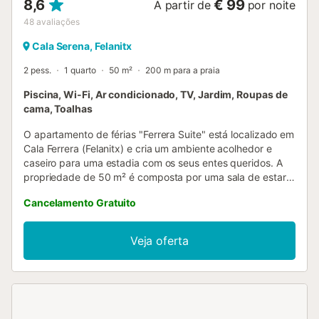
8,6
€ 99
A partir de
por noite
48
avaliações
Cala Serena, Felanitx
2 pess.
1 quarto
50 m²
200 m para a praia
Piscina, Wi-Fi, Ar condicionado, TV, Jardim, Roupas de
cama, Toalhas
O apartamento de férias "Ferrera Suite" está localizado em
Cala Ferrera (Felanitx) e cria um ambiente acolhedor e
caseiro para uma estadia com os seus entes queridos. A
propriedade de 50 m² é composta por uma sala de estar
com um sofá-cama, uma cozinha bem equipada, 1 quarto
Cancelamento Gratuito
duplo com 2 camas individuais e 1 casa de banho, e pode
acomodar 2 adultos e 2 crianças (máx. 13 anos de idade).
As comodidades no local incluem acesso Wi-Fi, uma
Veja oferta
televisão, ar condicionado e uma máquina de lavar roupa.
Um berço e uma cadeira alta também estão disponíveis.
Este apartamento dispõe de um terraço privado coberto.
Além disso, os hóspedes podem desfrutar de acesso a
uma área exterior partilhada com uma piscina, um jardim,