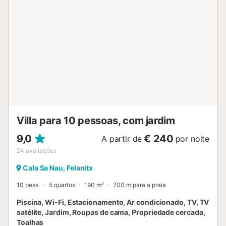
videovigilância com gravação. O carregamento de carros
eléctricos não é permitido dentro da urbanização. Por
favor, note que, por lei, não são permitidos fogos entre 1
de maio e 15 de outubro....
Villa para 10 pessoas, com jardim
9,0
€ 240
A partir de
por noite
24
avaliações
Cala Sa Nau, Felanitx
10 pess.
5 quartos
190 m²
700 m para a praia
Piscina, Wi-Fi, Estacionamento, Ar condicionado, TV, TV
satélite, Jardim, Roupas de cama, Propriedade cercada,
Toalhas