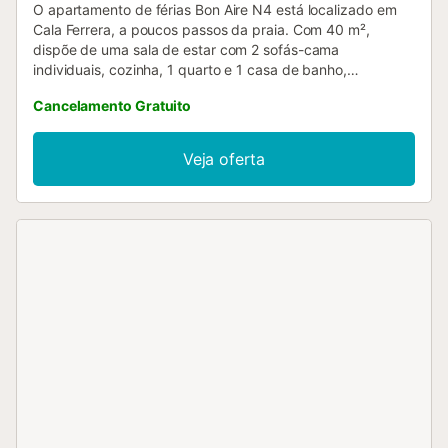
O apartamento de férias Bon Aire N4 está localizado em
Cala Ferrera, a poucos passos da praia. Com 40 m²,
dispõe de uma sala de estar com 2 sofás-cama
individuais, cozinha, 1 quarto e 1 casa de banho,
acomodando até 4 pessoas. Inclui Wi-Fi, televisão e ar
Cancelamento Gratuito
condicionado. Berço disponível. No exterior privado,
encontram uma varanda coberta perfeita para relaxar.
Existe ainda uma área comum com piscina à vossa
Veja oferta
disposição. O estacionamento gratuito está disponível na
rua. Não são permitidos animais de estimação, fumar ou
festas....