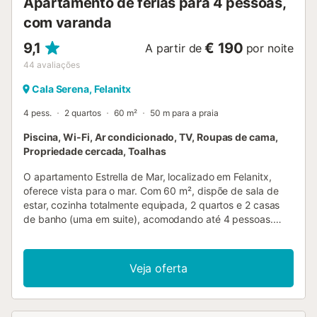
Apartamento de férias para 4 pessoas,
com varanda
9,1
€ 190
A partir de
por noite
44
avaliações
Cala Serena, Felanitx
4 pess.
2 quartos
60 m²
50 m para a praia
Piscina, Wi-Fi, Ar condicionado, TV, Roupas de cama,
Propriedade cercada, Toalhas
O apartamento Estrella de Mar, localizado em Felanitx,
oferece vista para o mar. Com 60 m², dispõe de sala de
estar, cozinha totalmente equipada, 2 quartos e 2 casas
de banho (uma em suite), acomodando até 4 pessoas.
Inclui Wi-Fi, televisão, ar condicionado e máquina de lavar
roupa. No exterior privado, encontram uma varanda
coberta. Existe ainda uma área exterior partilhada com
Veja oferta
piscina e duche ao ar livre. Os transportes públicos estão a
curta distância a pé. Podem estacionar gratuitamente na
rua. Animais de estimação não são permitidos....