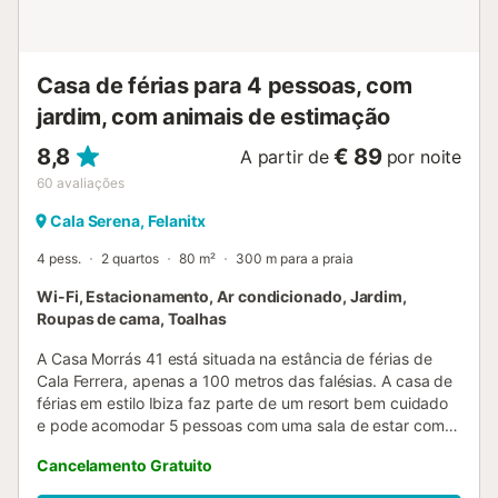
barbecue ou desafie-se numa partida de ping-pong. Para
os mais pequenos, há um parque infantil. Graças à sua
localização ideal, a casa de férias é perfeita para umas
férias variadas. As baías de Cala Mitjana e Cala Sa Nau
Casa de férias para 4 pessoas, com
ficam a apenas 850 m e 1 km, respec...
jardim, com animais de estimação
8,8
€ 89
A partir de
por noite
60
avaliações
Cala Serena, Felanitx
4 pess.
2 quartos
80 m²
300 m para a praia
Wi-Fi, Estacionamento, Ar condicionado, Jardim,
Roupas de cama, Toalhas
A Casa Morrás 41 está situada na estância de férias de
Cala Ferrera, apenas a 100 metros das falésias. A casa de
férias em estilo Ibiza faz parte de um resort bem cuidado
e pode acomodar 5 pessoas com uma sala de estar com
ar condicionado, uma cozinha bem equipada, 2 quartos (1
Cancelamento Gratuito
com ar condicionado) e 2 casas de banho. As
comodidades também incluem Wi-Fi, um berço, uma