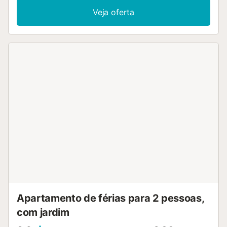
cadeira alta (a pedido) e uma área de estacionamento.
Veja oferta
Animais de estimação de pequeno porte são bem-vindos.
Desfrute das suas férias ao ar livre no seu terraço privado
completo com um churrasco a carvão e mobiliário de
jardim. A praia mais próxima de Cala Serena fica a 3
minutos a pé, enquanto os restaurantes e lojas estão a 5
minutos de carro. A área de estacionamento tem
videovigilância com gravação. Não são permitidos fogos
(churrasco) entre 1 de maio e 15 de outubro. O
carregamento de carros eléctricos não é permitido dentro
da urbanização....
Apartamento de férias para 2 pessoas,
com jardim