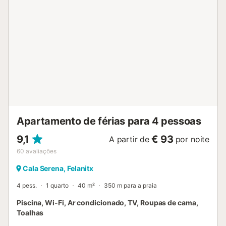
videovigilância com gravação. Não são permitidos fogos
entre 1 de maio e 15 de outubro. O carregamento de
carros eléctricos não é permitido dentro da urbanização....
Apartamento de férias para 4 pessoas
9,1
€ 93
A partir de
por noite
60
avaliações
Cala Serena, Felanitx
4 pess.
1 quarto
40 m²
350 m para a praia
Piscina, Wi-Fi, Ar condicionado, TV, Roupas de cama,
Toalhas