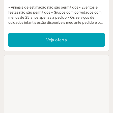
- Animais de estimação não são permitidos - Eventos e
festas não são permitidos - Grupos com convidados com
menos de 25 anos apenas a pedido - Os serviços de
cuidados infantis estão disponíveis mediante pedido e por
uma taxa adicional Na proximidade directa das pequenas
e preservadas baías de Cala Mitjana e Cala Sa Nau, a
"Finca Sanau" está localizada mesmo à porta do popular
Veja oferta
resort de Cala d'Or. A casa de férias possui uma
inspiradora arquitectura: tem uma elegante e redonda
torre, na qual se encontram alguns dos quartos. A quinta
consiste numa elegantemente mobilada sala com vigas de
madeira, uma cozinha muito bem equipada com lavadora
de loiça, 5 quartos e 3 casas de banho e pode, portanto,
acomodar 10 pessoas. Comodidades adicionais incluem
Wi-Fi, ar condicionado, aquecimento, lareira, televisão por
satélite, berço de bebé e cadeira alta (a pedido). Na área
externa privada encontra-se uma espaçosa paisagem de
piscina rodeada por um ensolarado terraço com
espreguiçadeiras e palmeiras. Aqui pode descontrair-se
nos idílicos arredores. Desfrute de umas férias perfeitas no
terraço coberto com saborosas refeições preparadas no