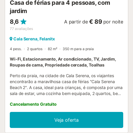
Casa de férias para 4 pessoas, com
jardim
8,6
€ 89
A partir de
por noite
77
avaliações
Cala Serena, Felanitx
4 pess.
2 quartos
82 m²
350 m para a praia
Wi-Fi, Estacionamento, Ar condicionado, TV, Jardim,
Roupas de cama, Propriedade cercada, Toalhas
Perto da praia, na cidade de Cala Serena, os viajantes
encontrarão a maravilhosa casa de férias "Cala Serena
Beach 2". A casa, ideal para crianças, é composta por uma
sala de estar, uma cozinha bem equipada, 2 quartos, bem
como 2 casas de banho (uma com banheira) e pode,
Cancelamento Gratuito
portanto, acomodar 4 pessoas. As comodidades
adicionais incluem Wi-Fi, ar condicionado, uma lareira, uma
máquina de lavar roupa e uma televisão. Um berço de
Veja oferta
bebé pode ser adicionado mediante pedido. Esta
propriedade tem um jardim que é partilhado com outros