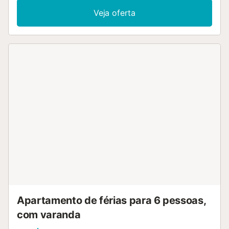
cadeira alta (a pedido) e uma área de estacionamento.
Veja oferta
Animais de estimação de pequeno porte são bem-vindos.
Desfrute das suas férias ao ar livre no seu terraço privado
completo com um churrasco a carvão e mobiliário de
jardim. A praia mais próxima de Cala Serena fica a 3
minutos a pé, enquanto os restaurantes e lojas estão a 5
minutos de carro. A propriedade fica a 50 metros do mar,
pelo que não é possível vê-lo a partir da casa. A casa
também está rodeada por casas do complexo. A rua
adjacente é privada e, por isso, muito tranquila. O parque
de estacionamento tem videovigilância com gravação.
Não são permitidos fogos (churrasco) entre 1 de maio e 15
de outubro. Não é permitido o carregamento de carros
eléctricos dentro da urbanização....
Apartamento de férias para 6 pessoas,
com varanda