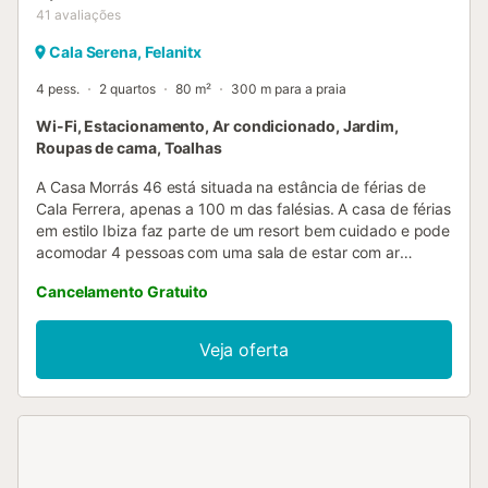
41
avaliações
Cala Serena, Felanitx
4 pess.
2 quartos
80 m²
300 m para a praia
Wi-Fi, Estacionamento, Ar condicionado, Jardim,
Roupas de cama, Toalhas
A Casa Morrás 46 está situada na estância de férias de
Cala Ferrera, apenas a 100 m das falésias. A casa de férias
em estilo Ibiza faz parte de um resort bem cuidado e pode
acomodar 4 pessoas com uma sala de estar com ar
condicionado, uma cozinha bem equipada, 2 quartos (1
Cancelamento Gratuito
com ar condicionado) e 2 casas de banho. As
comodidades também incluem Wi-Fi, um berço, uma
cadeira alta (a pedido) e uma área de estacionamento.
Veja oferta
Animais de estimação de pequeno porte são bem-vindos.
Desfrute das suas férias ao ar livre no seu terraço privado
completo com um churrasco a carvão e mobiliário de
jardim. A praia mais próxima de Cala Serena fica a 3
minutos a pé, enquanto os restaurantes e lojas estão a 5
minutos de carro. A área de estacionamento tem