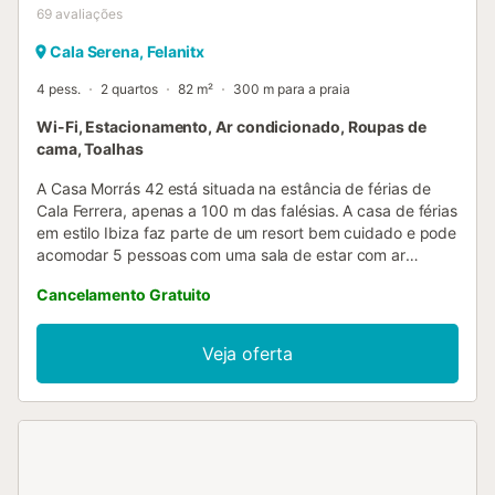
69
avaliações
Cala Serena, Felanitx
4 pess.
2 quartos
82 m²
300 m para a praia
Wi-Fi, Estacionamento, Ar condicionado, Roupas de
cama, Toalhas
A Casa Morrás 42 está situada na estância de férias de
Cala Ferrera, apenas a 100 m das falésias. A casa de férias
em estilo Ibiza faz parte de um resort bem cuidado e pode
acomodar 5 pessoas com uma sala de estar com ar
condicionado, uma cozinha bem equipada, 2 quartos (1
Cancelamento Gratuito
com ar condicionado) e 2 casas de banho. As
comodidades também incluem Wi-Fi, um berço, uma
cadeira alta (a pedido) e uma área de estacionamento.
Veja oferta
Animais de estimação de pequeno porte são bem-vindos.
Desfrute das suas férias ao ar livre no seu terraço privado
completo com um churrasco a carvão e mobiliário de
jardim. A praia mais próxima de Cala Serena fica a 3
minutos a pé, enquanto os restaurantes e lojas estão a 5
minutos de carro. A área de estacionamento tem