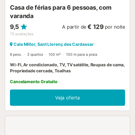
incluídas no preço. Por favor, note que é estritamente
Casa de férias para 6 pessoas, com
proibido fuma...
varanda
9,5
€ 129
A partir de
por noite
75
avaliações
Cala Millor, Sant Llorenç des Cardassar
6 pess.
3 quartos
100 m²
100 m para a praia
Wi-Fi, Ar condicionado, TV, TV satélite, Roupas de cama,
Propriedade cercada, Toalhas
Cancelamento Gratuito
Veja oferta