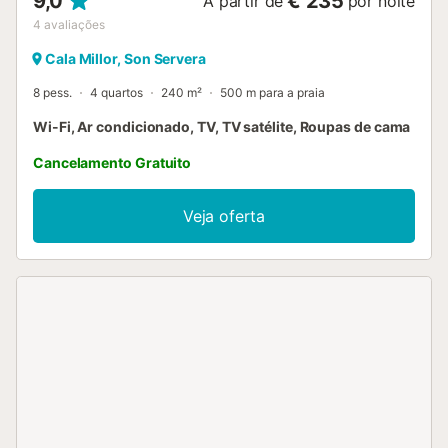
9,0
€ 235
A partir de
por noite
4
avaliações
Cala Millor, Son Servera
8 pess.
4 quartos
240 m²
500 m para a praia
Wi-Fi, Ar condicionado, TV, TV satélite, Roupas de cama
Cancelamento Gratuito
Veja oferta