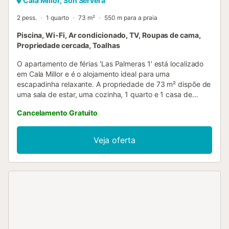
Cala Millor, Son Servera
2 pess.
1 quarto
73 m²
550 m para a praia
Piscina, Wi-Fi, Ar condicionado, TV, Roupas de cama,
Propriedade cercada, Toalhas
O apartamento de férias 'Las Palmeras 1' está localizado
em Cala Millor e é o alojamento ideal para uma
escapadinha relaxante. A propriedade de 73 m² dispõe de
uma sala de estar, uma cozinha, 1 quarto e 1 casa de
banho, podendo acomodar até 2 pessoas. Os serviços
Cancelamento Gratuito
adicionais incluem Wi-Fi de alta velocidade (adequado
para videochamadas), televisão, ar condicionado, máquina
de lavar roupa e máquina de secar roupa. Também está
Veja oferta
disponível um berço e uma cadeira alta. Este alojamento
conta com uma varanda privada para relaxarem à noite. O
apartamento dispõe de uma refrescante piscina
partilhada, ideal para os dias quentes de verão. A
paragem de autocarro do aeroporto está
convenientemente situada apenas a uma rua da
propriedade. Existe estacionamento gratuito na rua. Não
são permitidos animais de estimação, fumar nem festas....