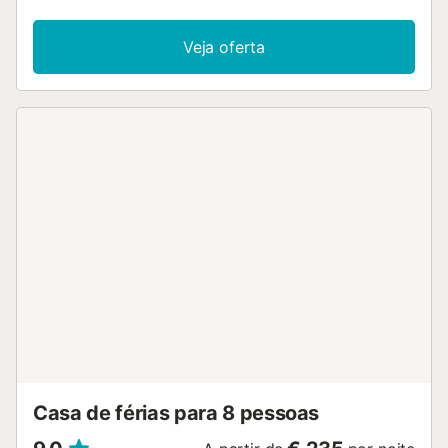
o adequado para famílias com crianças pequenas. Saíam
para a vossa varanda privada para desfrutar de ar fresco.
Veja oferta
No exterior, podem dar um mergulho refrescante na
piscina partilhada, perfeita para relaxar durante a vossa
estadia. O estacionamento na rua está disponível de forma
partilhada. Por favor, notem que não são permitidos
eventos na propriedade....
Casa de férias para 8 pessoas