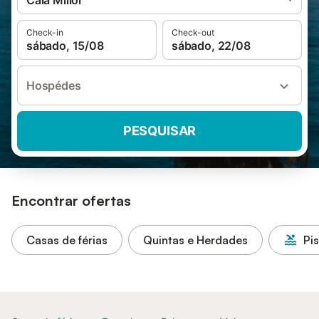
Cala Millor
Check-in
Check-out
sábado, 15/08
sábado, 22/08
Hospédes
PESQUISAR
Encontrar ofertas
Casas de férias
Quintas e Herdades
Pi