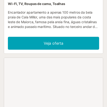
Wi-Fi, TV, Roupas de cama, Toalhas
Encantador apartamento a apenas 100 metros da bela
praia de Cala Millor, uma das mais populares da costa
leste de Maiorca, famosa pela areia fina, águas cristalinas
e animado passeio marítimo. Situado no terceiro andar de
um edifício com elevador, este acolhedor alojamento é
ideal para casais, viajantes a solo ou pequenas famílias
que queiram desfrutar do mar e de todas as comodidades
Veja oferta
por perto. O apartamento dispõe de um quarto confortável
e uma sala luminosa com sofá-cama, acomodando
facilmente um casal ou família. Tem ainda uma varanda
privada, perfeita para relaxar após um dia de praia, tomar
café de manhã ou aproveitar o clima mediterrânico. Inclui
casa de banho com duche, kitchenette equipada e todos
os essenciais para uma estadia prática. Está preparado
para famílias com crianças, oferecendo berço e cadeira
alta sem custos adicionais mediante pedido prévio, para
que os mais pequenos tenham também uma estadia
confortável. Animais de estimação de pequeno ou médio
porte (até 10 kg) são aceites mediante pedido prévio,
para que possam viajar com o vosso companheiro. A