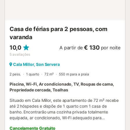
localização central é um dos grandes destaques: rodeado
de bares, restaurantes, supermercados, farmácias e todo
o tipo de serviços. O famoso passeio marítimo, ideal para
passear, correr ou saborear a gastronomia local junto ao
mar, fica a poucos passos. Graças à excelente localização
Casa de férias para 2 pessoas, com
e ambiente acolhedor, este a...
varanda
10,0
€ 130
A partir de
por noite
5
avaliações
Cala Millor, Son Servera
2 pess.
1 quarto
72 m²
550 m para a praia
Piscina, Wi-Fi, Ar condicionado, TV, Roupas de cama,
Propriedade cercada, Toalhas
Situado em Cala Millor, este apartamento de 72 m² recebe
até 2 hóspedes e dispõe de 1 quarto com 1 casa de
banho. Encontrarão uma cozinha privada totalmente
equipada, ar condicionado, Wi-Fi adequado para
videochamadas, TV, máquina de lavar roupa e secador. O
Cancelamento Gratuito
apartamento inclui cama de bebé e cadeira alta, tornando-