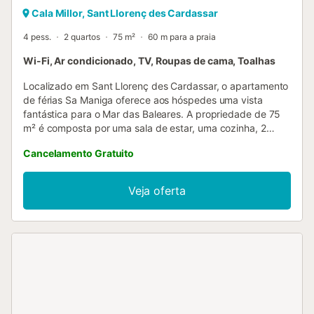
Cala Millor, Sant Llorenç des Cardassar
4 pess.
2 quartos
75 m²
60 m para a praia
Wi-Fi, Ar condicionado, TV, Roupas de cama, Toalhas
Localizado em Sant Llorenç des Cardassar, o apartamento
de férias Sa Maniga oferece aos hóspedes uma vista
fantástica para o Mar das Baleares. A propriedade de 75
m² é composta por uma sala de estar, uma cozinha, 2
quartos e 1 casa de banho e pode, portanto, acomodar 4
Cancelamento Gratuito
pessoas. As comodidades adicionais incluem Wi-Fi, uma
televisão, ar condicionado, uma máquina de lavar roupa,
bem como uma máquina de secar roupa. Um berço e uma
Veja oferta
cadeira alta também estão disponíveis. O edifício em que
o alojamento está localizado tem um elevador. Este
aluguer de férias dispõe de um terraço privado coberto
para noites relaxantes. A propriedade está localizada
perto da praia. O estacionamento gratuito está disponível
na rua. Não são permitidos animais de estimação, fumar e
celebrar eventos. Esta propriedade dispõe de um
conveniente sistema de auto-check-in....