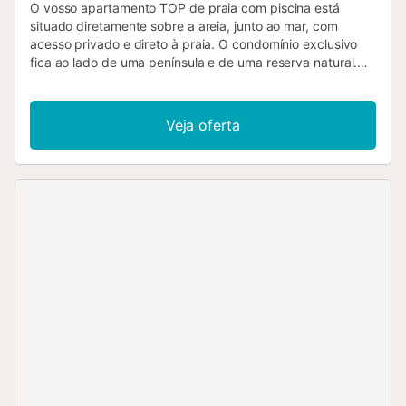
O vosso apartamento TOP de praia com piscina está
situado diretamente sobre a areia, junto ao mar, com
acesso privado e direto à praia. O condomínio exclusivo
fica ao lado de uma península e de uma reserva natural.
Dois elevadores panorâmicos climatizados levam-vos ao
vosso alojamento, onde podem desfrutar de uma vista
espetacular sobre a praia enquanto sobem. O
Veja oferta
apartamento, moderno e luminoso, está virado a sul e
oferece uma vista panorâmica sobre o mar e a península
em três direções. Imaginem acordar todos os dias com o
nascer do sol sobre o mar, visível diretamente da vossa
cama! O vosso apartamento de praia dispõe de dois
quartos com um total de três camas, ar condicionado
(quente/frio) e aquecimento em mármore, internet de fibra
ótica rápida com router próprio, Smart TV, cozinha aberta
com máquina de lavar loiça, forno moderno, placa
vitrocerâmica, máquina de lavar roupa, frigorífico grande,
máquina de café Nespresso e de filtro, cofre, porta de
segurança e fechadura de alta segurança. Todas as
janelas panorâmicas da varanda podem ser abertas
conforme o tempo. Na varanda há um ventilador de teto
com luz, estores de escurecimento e rede mosquiteira. No