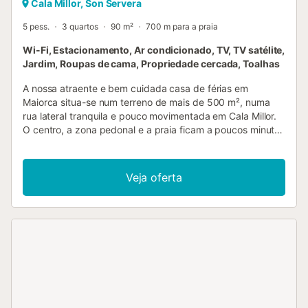
Cala Millor, Son Servera
5 pess.
3 quartos
90 m²
700 m para a praia
Wi-Fi, Estacionamento, Ar condicionado, TV, TV satélite,
Jardim, Roupas de cama, Propriedade cercada, Toalhas
A nossa atraente e bem cuidada casa de férias em
Maiorca situa-se num terreno de mais de 500 m², numa
rua lateral tranquila e pouco movimentada em Cala Millor.
O centro, a zona pedonal e a praia ficam a poucos minutos
a pé. A partir das duas varandas cobertas acedem
diretamente ao jardim mediterrânico, ideal para momentos
relaxantes ao ar livre. A casa acomoda até cinco pessoas
Veja oferta
e dispõe de três quartos, duas casas de banho, sala com
lareira, ar condicionado nos quartos, aquecimento central
a gás, internet Wi-Fi, TV satélite e um amplo terraço no
telhado com redes e espreguiçadeiras. A cozinha está
totalmente equipada, incluindo máquina de lavar loiça.
Máquina de lavar roupa, secadora, roupa de cama e
toalhas também estão disponíveis. Para famílias, há dois
berços e duas cadeiras altas para crianças, disponíveis
gratuitamente mediante pedido prévio. Animais de