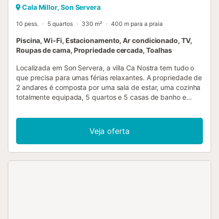
Cala Millor, Son Servera
10 pess.
5 quartos
330 m²
400 m para a praia
Piscina, Wi-Fi, Estacionamento, Ar condicionado, TV,
Roupas de cama, Propriedade cercada, Toalhas
Localizada em Son Servera, a villa Ca Nostra tem tudo o
que precisa para umas férias relaxantes. A propriedade de
2 andares é composta por uma sala de estar, uma cozinha
totalmente equipada, 5 quartos e 5 casas de banho e
pode, portanto, acomodar 10 pessoas. As comodidades
adicionais incluem Wi-Fi de alta velocidade (adequado
para chamadas de vídeo) com um espaço de trabalho
Veja oferta
dedicado para escritório em casa, uma televisão, uma
ventoinha, ar condicionado em todos os quartos (gratuito),
bem como uma máquina de lavar roupa. Além disso, está
disponível uma mesa de ténis de mesa na propriedade.
Um berço e uma cadeira alta também estão disponíveis.
Este aluguer de férias dispõe de um espaço exterior
privado com uma piscina, terraço, varanda, churrasco e
chuveiro exterior. Perfeito para desfrutar dos dias de sol e
das noites relaxantes durante a sua estadia. Esta villa