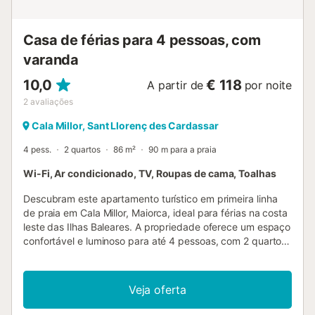
WC e nos quartos também encontram redes mosquiteiras.
A casa de banho tem uma janela grande com vista
panorâmica. Da piscina têm acesso direto ao mar e à
Casa de férias para 4 pessoas, com
praia. Espreguiçadeiras e chapéus de sol na piscina estão
incluídos. Na...
varanda
10,0
€ 118
A partir de
por noite
2
avaliações
Cala Millor, Sant Llorenç des Cardassar
4 pess.
2 quartos
86 m²
90 m para a praia
Wi-Fi, Ar condicionado, TV, Roupas de cama, Toalhas
Descubram este apartamento turístico em primeira linha
de praia em Cala Millor, Maiorca, ideal para férias na costa
leste das Ilhas Baleares. A propriedade oferece um espaço
confortável e luminoso para até 4 pessoas, com 2 quartos,
2 camas, 1 sofá-cama e 1 casa de banho completa,
perfeito para famílias, casais ou pequenos grupos que
procuram descanso e praia. Situado a poucos passos da
Veja oferta
praia, este alojamento de férias com vista para o mar
permite-vos desfrutar de paisagens deslumbrantes, brisa