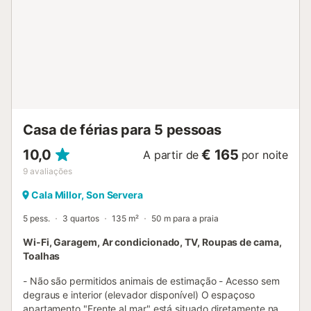
dispõe de um terraço coberto partilhado para noites
relaxantes. A propriedade está localizada perto da praia e
as ligações de transportes públicos estão a uma curta
distância a pé. Estão disponíveis 2 lugares de
estacionamento na propriedade e estacionamento gratuito
na rua. Não são permitidos animais de estimação, fumar e
celebrar eventos. Mudança gratuita de toalhas e lençóis
após 2 semanas de estadia. 2 bicicletas gratuitas. Esta
propriedade tem orientações para ajudar os hóspedes
Casa de férias para 5 pessoas
com a separação correcta dos resíduo...
10,0
€ 165
A partir de
por noite
9
avaliações
Cala Millor, Son Servera
5 pess.
3 quartos
135 m²
50 m para a praia
Wi-Fi, Garagem, Ar condicionado, TV, Roupas de cama,
Toalhas
- Não são permitidos animais de estimação - Acesso sem
degraus e interior (elevador disponível) O espaçoso
apartamento "Frente al mar" está situado diretamente na