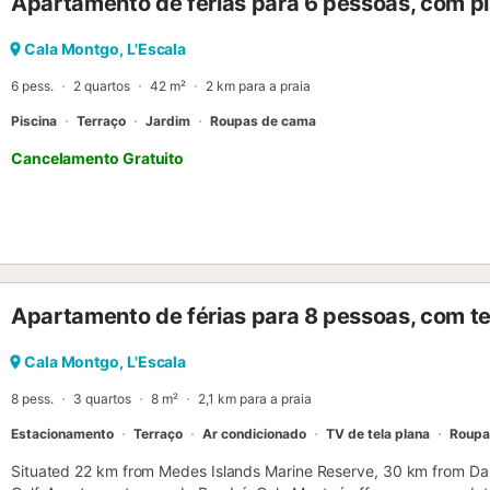
Apartamento de férias para 6 pessoas, com pi
Cala Montgo, L'Escala
6 pess.
2 quartos
42 m²
2 km para a praia
Piscina
Terraço
Jardim
Roupas de cama
Cancelamento Gratuito
Apartamento de férias para 8 pessoas, com t
Cala Montgo, L'Escala
8 pess.
3 quartos
8 m²
2,1 km para a praia
Estacionamento
Terraço
Ar condicionado
TV de tela plana
Roupa
Situated 22 km from Medes Islands Marine Reserve, 30 km from D