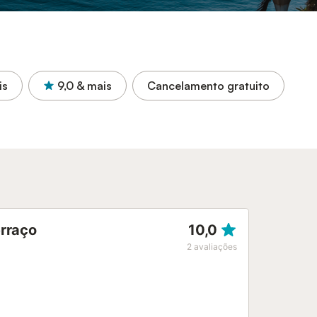
is
9,0
& mais
Cancelamento gratuito
erraço
10,0
2
avaliações