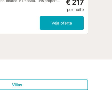
€ 217
 located in L'Escala. This property
por noite
Veja oferta
Villas