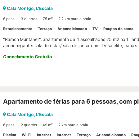
Cala Montgo, L'Escala
6 pess.
3 quartos
75 m²
2,2 km para a praia
Estacionamento
Terraço
Ar condicionado
TV
Roupas de cama
"Ramon Muntaner", apartamento de 4 assoalhadas 75 m2 no 1° andar
aconchegante: sala de estar/ sala de jantar com TV satélite, canais 
calefação a ar quente, saída ao terraço. 1 quarto com 1 cama de c
Cancelamento Gratuito
comprimento). 1 quarto com 2 camas (90 cm, 200 cm de compriment
2 beliches (90 cm, 190 cm de comprimento), saída ao terraço. Cozin
placas de vitrocerâmica, microondas, máquina de café eléctrica), s
duche/WC. Aquecedor (75 litros). Terraço 7 m2. Móveis de terraço.
dispõe de: máquina de lavar a roupa. Vaga de estacionamento. Por 
para não fumadores. TV somente ES, FR, DE. HUTG033501
ESFCTU00001701000022783300000000000000HUTG-033501-22
Apartamento de férias para 6 pessoas, com pi
Cala Montgo, L'Escala
6 pess.
2 quartos
49 m²
2 km para a praia
Piscina
Wi-Fi
Internet
Internet
Terraço
Ar condicionado
Rou