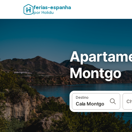
ferias-espanha
por Holidu
Apartame
Montgo
Destino
Ch