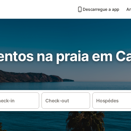
Descarregue a app
An
ntos na praia em Ca
eck-in
Check-out
Hospédes