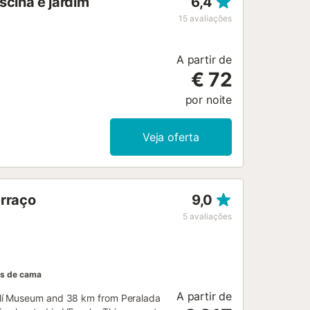
scina e jardim
6,4
15
avaliações
A partir de
€ 72
por noite
Veja oferta
erraço
9,0
5
avaliações
s de cama
A partir de
alí Museum and 38 km from Peralada