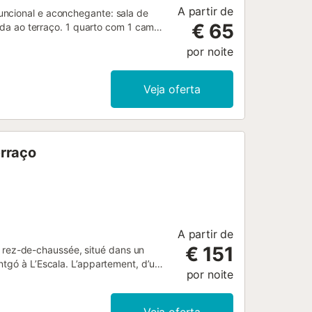
A partir de
uncional e aconchegante: sala de
€ 65
aída ao terraço. 1 quarto com 1 cama
om 4 bicos, forno, torradeira,
por noite
o de aquecimento. Terraço
bonita ao mar. O alojamento dispõe
elo. Por favor, a ter em conta: TV
Veja oferta
000000000000HUTG0120265...
erraço
A partir de
€ 151
rez-de-chaussée, situé dans un
ntgó à L’Escala. L’appartement, d’une
por noite
rand lit double (180 cm) et une salle
vec deux lits simples ; et une
e salle de bains avec douche, lavabo