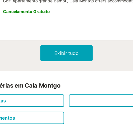
Golf, Apartamento grande Bambú, Cala Montgó offers accommodation
offers access to a terrace and free private parking....
Cancelamento Gratuito
Exibir tudo
férias em Cala Montgo
tas
amentos