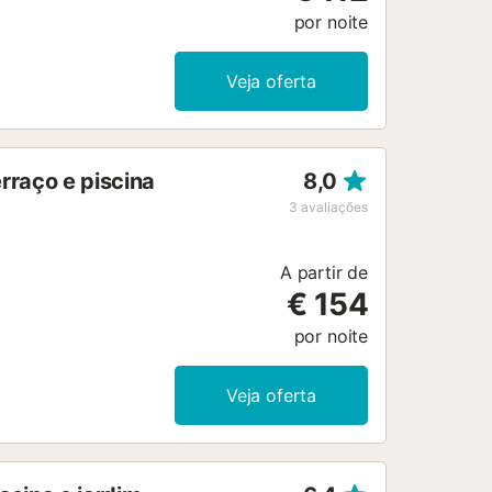
por noite
Veja oferta
rraço e piscina
8,0
3
avaliações
A partir de
€ 154
por noite
Veja oferta