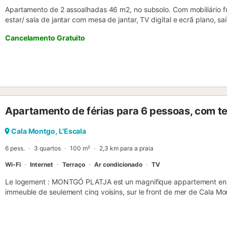
Apartamento de 2 assoalhadas 46 m2, no subsolo. Com mobiliário f
estar/ sala de jantar com mesa de jantar, TV digital e ecrã plano, s
de casal (135 cm, 190 cm de comprimento). Cozinha aberta (fogão c
Cancelamento Gratuito
chaleira, máquina de café eléctrica). Banheira/WC. Nenhuma opçã
parcialmente coberto, sentido sul. Móveis de varanda. Vista muito 
de: máquina de lavar a roupa, ferro de passar roupa, secador de cab
somente ES. HUTG012026 ESFCTU000017010000259278000000
Apartamento de férias para 6 pessoas, com t
Cala Montgo, L'Escala
6 pess.
3 quartos
100 m²
2,3 km para a praia
Wi-Fi
Internet
Terraço
Ar condicionado
TV
Le logement : MONTGÓ PLATJA est un magnifique appartement en 
immeuble de seulement cinq voisins, sur le front de mer de Cala Mo
superficie de 100 m², se compose de trois chambres : une avec un g
de bains privative avec douche, lavabo et toilettes séparées ; une a
troisième avec lits superposés. Il dispose également d’une deuxièm