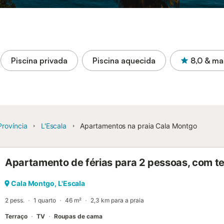
Piscina privada
Piscina aquecida
8,0
& ma
Província
L'Escala
Apartamentos na praia Cala Montgo
Apartamento de férias para 2 pessoas, com t
Cala Montgo, L'Escala
2 pess.
1 quarto
46 m²
2,3 km para a praia
Terraço
TV
Roupas de cama