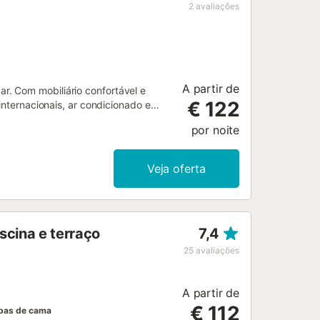
2
avaliações
A partir de
. Com mobiliário confortável e
€ 122
internacionais, ar condicionado e
asal (160 cm, 200 cm de
por noite
o). 1 quarto, sem armário com 1 x
ha (forno, Máquina de lavar loiçã 4
aída ao terraço. Banheira/bidê/WC,
Veja oferta
 Vista ao povoado. O alojamento
favor, a ter em conta: apartamento
8...
scina e terraço
7,4
25
avaliações
A partir de
€ 112
pas de cama