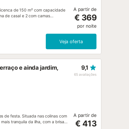
A partir de
 ibicenca de 150 m² com capacidade
€ 369
ma de casal e 2 com camas
te. A propriedade oferece uma sala
por noite
ria independente com máquina de
ondicionado, Wi-Fi, berço, barbecue
jardim privado, desfrutam de uma
Veja oferta
as e chapéus de sol. O amplo espaço
a grande ideal para refeições ao ar
r belas vistas para o mar. A
ita animais de estimação durante a
erraço e ainda jardim,
9,1
 está apenas a 4 minutos de carro da
es restaurantes e magníficos pores
65
avaliações
a adicional....
A partir de
es de festa. Situada nas colinas com
€ 413
 mais tranquila da ilha, com a brisa
na e pores do sol que atraem