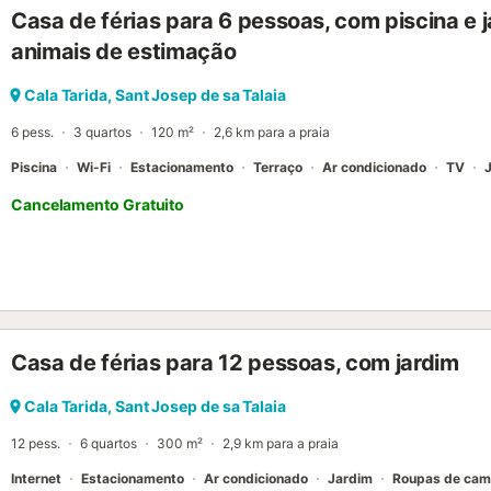
Casa de férias para 6 pessoas, com piscina e j
animais de estimação
Cala Tarida, Sant Josep de sa Talaia
6 pess.
3 quartos
120 m²
2,6 km para a praia
Piscina
Wi-Fi
Estacionamento
Terraço
Ar condicionado
TV
Cancelamento Gratuito
Casa de férias para 12 pessoas, com jardim
Cala Tarida, Sant Josep de sa Talaia
12 pess.
6 quartos
300 m²
2,9 km para a praia
Internet
Estacionamento
Ar condicionado
Jardim
Roupas de ca