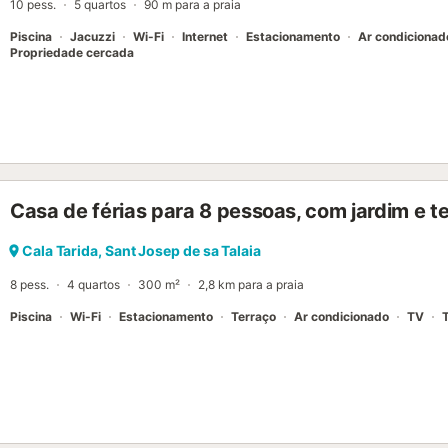
10 pess.
5 quartos
90 m para a praia
Piscina
Jacuzzi
Wi-Fi
Internet
Estacionamento
Ar condicionad
Propriedade cercada
Casa de férias para 8 pessoas, com jardim e t
Cala Tarida, Sant Josep de sa Talaia
8 pess.
4 quartos
300 m²
2,8 km para a praia
Piscina
Wi-Fi
Estacionamento
Terraço
Ar condicionado
TV
T