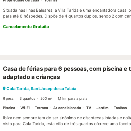
Propriedade cercada
Toalhas
Situada nas Ilhas Baleares, a Villa Tarida é uma encantadora casa
para até 8 hóspedes. Dispõe de 4 quartos duplos, sendo 2 com ca
individuais, além de 3 casas de banho completas, uma delas em sui
Cancelamento Gratuito
acolhedora com Smart TV, cozinha totalmente equipada e lavanda
lavar e ferro de engomar. Entre as comodidades encontram-se ar c
privado e sistema de alarme para maior conforto e segurança. No 
piscina exterior de 10x5 m aberta todo o ano, com espreguiçadeir
exterior inclui terraços cobertos e descobertos, bem como uma mes
livre e churrascos à sombra. Dos espaços exteriores, podem aprecia
propriedade dispõe de 2 lugares de estacionamento privados e ace
Casa de férias para 6 pessoas, com piscina e t
estadia. Não são permitidos eventos na propriedade. A Villa Tarida
espetacular praia de Cala Tarida, um destino familiar com excelent
adaptado a crianças
do sol. Serviço de limpeza disponível durante a estadia mediante tax
Cala Tarida, Sant Josep de sa Talaia
6 pess.
3 quartos
200 m²
1,1 km para a praia
Piscina
Wi-Fi
Terraço
Ar condicionado
TV
Jardim
Toalhas
Ibiza nem sempre tem de ser sinónimo de discotecas lotadas e noit
vista para Cala Tarida, esta villa de três quartos oferece uma faceta
marítima a acariciar o terraço, tardes de relaxamento junto à pisci