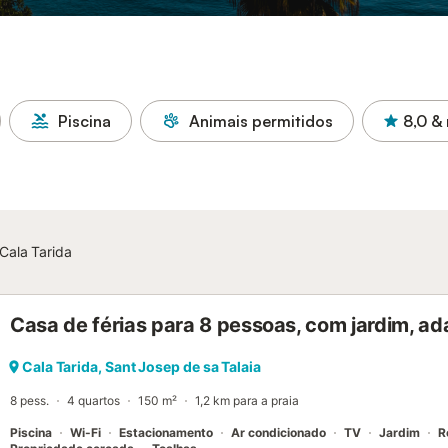
Piscina
Animais permitidos
8,0
& 
Cala Tarida
Casa de férias para 8 pessoas, com jardim, ad
Cala Tarida, Sant Josep de sa Talaia
8 pess.
4 quartos
150 m²
1,2 km para a praia
Piscina
Wi-Fi
Estacionamento
Ar condicionado
TV
Jardim
R