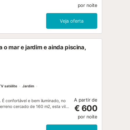
por noite
Veja oferta
 o mar e jardim e ainda piscina,
TV satélite
Jardim
A partir de
. É confortável e bem iluminado, no
€ 600
terreno cercado de 160 m2, esta vila
ica, tornando-a sualugar ideal para
por noite
externos e relaxamento para que
tância a pé da praia. Esta moradia
variedade de comodidades à sua