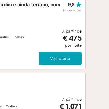
ardim e ainda terraço, com
9,8
14
avaliações
A partir de
€ 475
Jardim
Toalhas
por noite
Veja oferta
A partir de
€ 1.071
ma
Toalhas