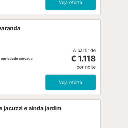
Veja oferta
 varanda
A partir de
€ 1.118
ropriedade cercada
por noite
Veja oferta
 jacuzzi e ainda jardim