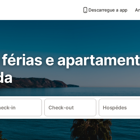
Descarregue a app
An
 férias e apartamen
da
eck-in
Check-out
Hospédes