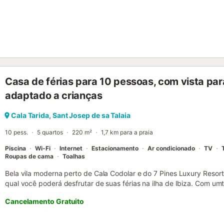
Casa de férias para 10 pessoas, com vista para
adaptado a crianças
Cala Tarida, Sant Josep de sa Talaia
10 pess.
5 quartos
220 m²
1,7 km para a praia
Piscina
Wi-Fi
Internet
Estacionamento
Ar condicionado
TV
Roupas de cama
Toalhas
Bela vila moderna perto de Cala Codolar e do 7 Pines Luxury Resort
qual você poderá desfrutar de suas férias na ilha de Ibiza. Com um
tem vistas maravilhosas para o mar, bem como uma piscina panorâm
Cancelamento Gratuito
suas férias.A propriedade oferece muito espaço e vários terraços 
todos tenham seu próprio espaço.Vista para o mar e a uma curta dis
só é composta por um único piso no qual encontrará uma grande 