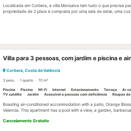
Localizada em Corbera, a villa Monsalva tem tudo o que precisa par
propriedade de 2 pisos é composta por uma sala de estar, uma coz
casas de banho e pode, portanto, acomodar 11 pessoas. As comodi
Fi de alta velocidade (adequado para chamadas de vídeo) com um
escritório em casa, uma televisão inteligente com serviços de stre
de lavar roupa, uma máquina de secar roupa, bem como livros e b
estão disponíveis um berço e uma cadeira alta. Este aluguer de féri
com uma piscina, um jardim, vários terraços, um churrasco e um chu
localizada perto da praia. Estão disponíveis 3 lugares de estacio
Villa para 3 pessoas, com jardim e piscina e ai
organizadas limpezas adicionais e mudanças de roupa de cama dur
adicional. Não são permitidos animais de estimação, fumar e celeb
acesso sem degraus. São fornecidas toalhas de praia/piscina. A pr
Corbera, Costa de Valência
caseiros/cultivados em casa. Esta propriedade tem diretrizes par
3 pess.
1 quarto
70 m²
correta dos resíduos. São fornecidas mais informações no local....
Piscina
Piscina
Wi-Fi
Internet
Estacionamento
Terraço
Ar c
TV satélite
Jardim
Acessível a pessoas com deficiência
Roupas de
Boasting air-conditioned accommodation with a patio, Orange Blosso
Valencia. This apartment has a pool with a view, a garden, barbecue f
parking....
Cancelamento Gratuito