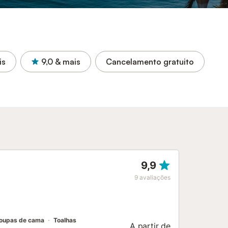
is
9,0
& mais
Cancelamento gratuito
9,9
9
avaliações
oupas de cama
Toalhas
A partir de