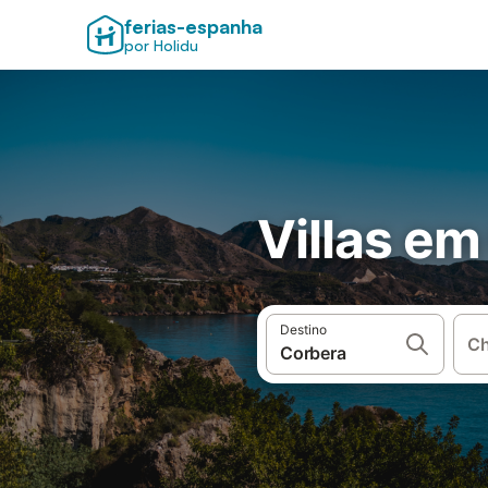
ferias-espanha
por Holidu
Villas em
Destino
Ch