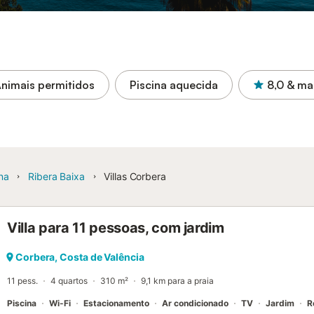
nimais permitidos
Piscina aquecida
8,0
& ma
na
Ribera Baixa
Villas Corbera
Villa para 11 pessoas, com jardim
Corbera, Costa de Valência
11 pess.
4 quartos
310 m²
9,1 km para a praia
Piscina
Wi-Fi
Estacionamento
Ar condicionado
TV
Jardim
R