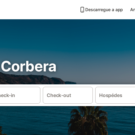
Descarregue a app
An
 Corbera
eck-in
Check-out
Hospédes