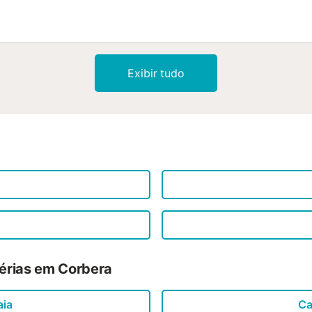
Exibir tudo
férias em Corbera
aia
Ca