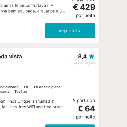
€ 429
a umas férias confortáveis. A
inha bem equipada, 4 quartos e 3
por noite
dades adicionais incluem acesso Wi-
 espaço de trabalho dedicado para
aming, ar condicionado, uma máquina
Veja oferta
rinquedos para crianças. Também
as oferece um oásis exterior privado
veiro exterior. A propriedade está
namento na propriedade. Podem ser
nda vista
8,4
ante a sua estadia por um custo
rar eventos. A propriedade tem
109
avaliações
opriedade providencia produtos
a ajudar os hóspedes com a separação
ondicionado
TV
TV de tela plana
 cama
Toalhas
A partir de
m Finca Unique is situated in
€ 64
acilities, free WiFi and free private
por noite