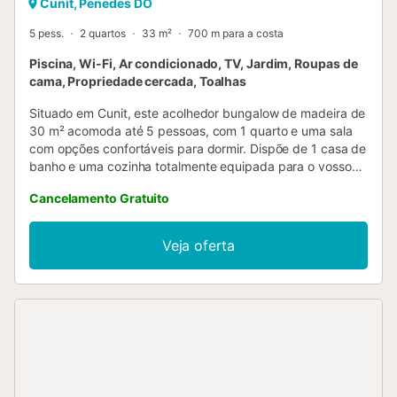
Cunit, Penedes DO
5 pess.
2 quartos
33 m²
700 m para a costa
Piscina, Wi-Fi, Ar condicionado, TV, Jardim, Roupas de
cama, Propriedade cercada, Toalhas
Situado em Cunit, este acolhedor bungalow de madeira de
30 m² acomoda até 5 pessoas, com 1 quarto e uma sala
com opções confortáveis para dormir. Dispõe de 1 casa de
banho e uma cozinha totalmente equipada para o vosso
conforto. Têm Wi-Fi de alta velocidade ideal para
Cancelamento Gratuito
videochamadas, ar condicionado, televisão, vídeo a
pedido, self check-in e comodidades para famílias como 1
berço e 1 cadeira alta. No exterior, desfrutem do vosso
Veja oferta
jardim privado, terraço descoberto e piscina exterior
privada. Uma ducha exterior e um barbecue privado
completam a experiência ao ar livre, perfeita para
refeições e momentos de relaxamento. Há estacionamento
disponível na rua e são permitidos até 2 animais de
estimação. Não são permitidos eventos na propriedade. A
apenas 15 minutos a pé encontram um campo de ténis e a
praia está muito próxima....