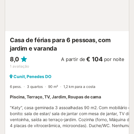
Casa de férias para 6 pessoas, com
jardim e varanda
8,0
€ 104
A partir de
por noite
1
avaliação
Cunit, Penedes DO
6 pess.
3 quartos
90 m²
1,2 km para a costa
Piscina, Terraço, TV, Jardim, Roupas de cama
"Katy", casa geminada 3 assoalhadas 90 m2. Com mobiliário con
bonito: sala de estar/ sala de jantar com mesa de jantar, TV digit
ventoinha, saída ao terraço-jardim. Cozinha (forno, Máquina de l
4 placas de vitrocerâmica, microondas). Duche/WC. Nenhuma 
aquecimento. Andar superior: 1 quarto com 1 cama de casal (1