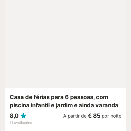
de Cunit. A localização entre Barcelona e Tarragona
promete-lhe inúmeras e emocionantes excursões de um
dia, bem como passeios ao belo interior, como as
montanhas de Ordal, onde pode desfrutar de caminhadas
e ciclismo de montanha. Relaxe na encantadora
Catalunha, que permanecerá na sua memória por muito
tempo....
Casa de férias para 6 pessoas, com
piscina infantil e jardim e ainda varanda
8,0
€ 85
A partir de
por noite
11
avaliações