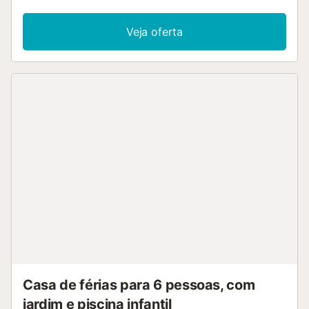
Duche/WC, WC separado. Nenhuma opção de aquecimento. Va
Móveis de varanda. Vista esplêndida ao mar. O alojamento disp
Veja oferta
máquina de lavar a roupa, ferro de passar roupa, cadeirão para 
cama para crianças até 2 anos, secador de cabelo. Internet (Sem
Wireless LAN [WLAN], grátis). HUTT-047790
ESFCTU000043026000019823000000000000000000HUTT04
Casa de férias para 6 pessoas, com
jardim e piscina infantil