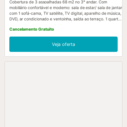
Cobertura de 3 assoalhadas 68 m2 no 3° andar. Com
mobiliário confortável e moderno: sala de estar/ sala de jantar
com 1 sofá-cama, TV satélite, TV digital, aparelho de música,
DVD, ar condicionado e ventoinha, saída ao terraço. 1 quarto
com 1 cama de casal, ar condicionado e ventoinha. 1 quarto
Cancelamento Gratuito
com 2 camas e ventoinha. Cozinha (fogão com 4 bicos, forno,
Máquina de lavar loiçã, microondas, congelador) com mesa
de jantar, ventoinha. Duche/bidê/WC. Aquecimento, ar
Veja oferta
condicionado, calefação por ar quente. Terraço 32 m2,
terraço 12 m2. Móveis de terraço, espreguiçadeira (5). Vista
ao mar. O alojamento dispõe de: máquina de lavar a roupa.
HUTT-006191
ESFCTU00004302600014721200000000000000000HUTT-
0061915...