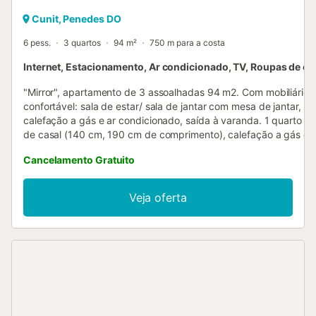
Cunit, Penedes DO
6 pess.
3 quartos
94 m²
750 m para a costa
Internet, Estacionamento, Ar condicionado, TV, Roupas de c
"Mirror", apartamento de 3 assoalhadas 94 m2. Com mobiliário f
confortável: sala de estar/ sala de jantar com mesa de jantar, TV 
calefação a gás e ar condicionado, saída à varanda. 1 quarto 
de casal (140 cm, 190 cm de comprimento), calefação a gás e v
1 quarto com 1 cama de casal (135 cm, 190 cm de comprimento
Cancelamento Gratuito
calefação a gás e ventoinha. 1 quarto com 1 x 2 beliches (90 c
de comprimento), calefação a gás. Cozinha (fogão com 4 bicos,
torradeira, microondas, máquina de café eléctrica). Duche/WC.
Veja oferta
Móveis de varanda. O alojamento dispõe de: máquina de lavar a
ferro de passar roupa, secador de cabelo. Internet (Sem fio/ Wi
[WLAN], grátis). HUTT035957
ESFCTU000043026000038565000000000000000000HUTT03