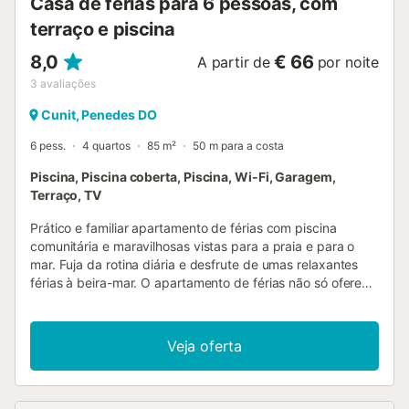
Casa de férias para 6 pessoas, com
terraço e piscina
8,0
€ 66
A partir de
por noite
3
avaliações
Cunit, Penedes DO
6 pess.
4 quartos
85 m²
50 m para a costa
Piscina, Piscina coberta, Piscina, Wi-Fi, Garagem,
Terraço, TV
Prático e familiar apartamento de férias com piscina
comunitária e maravilhosas vistas para a praia e para o
mar. Fuja da rotina diária e desfrute de umas relaxantes
férias à beira-mar. O apartamento de férias não só oferece
mobiliário familiar com comodidades simples, mas também
é um ponto de partida ideal para passar os seus dias à
beira-mar. Comece as suas férias com um café e um
Veja oferta
pequeno-almoço leve na varanda e depois dirija-se à
piscina ou apanhe sol e nade na praia. Desfrute do som
das ondas, brinque na areia e conheça o passeio marítimo