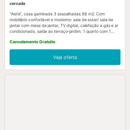
cercada
"Aeris", casa geminada 3 assoalhadas 98 m2. Com
mobiliário confortável e moderno: sala de estar/ sala de
jantar com mesa de jantar, TV digital, calefação a gás e ar
condicionado, saída ao terraço-jardim. 1 quarto com 1
cama de casal (150 cm, 190 cm de comprimento),
Cancelamento Gratuito
calefação a gás. 1 quarto com 2 camas (90 cm, 190 cm de
comprimento). Cozinha aberta (forno, Máquina de lavar
loiçã 4 placas de vitrocerâmica, microondas).
Veja oferta
Duche/bidê/WC. Terraço-jardim. Móveis de terraço,
churrasqueira. O alojamento dispõe de: máquina de lavar a
roupa, ferro de passar roupa, secador de cabelo. Internet
(Sem fio/ Wireless LAN [WLAN], grátis). HUTT056102
ESFCTU00004302600011472600000000000000HUTT-
056102-650...