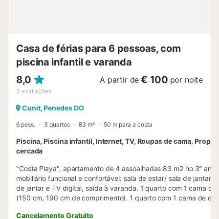
Casa de férias para 6 pessoas, com
piscina infantil e varanda
8,0
€ 100
A partir de
por noite
3
avaliações
Cunit, Penedes DO
6 pess.
3 quartos
83 m²
50 m para a costa
Piscina, Piscina infantil, Internet, TV, Roupas de cama, Propr
cercada
"Costa Playa", apartamento de 4 assoalhadas 83 m2 no 3° and
mobiliário funcional e confortável: sala de estar/ sala de jantar
de jantar e TV digital, saída à varanda. 1 quarto com 1 cama de 
(150 cm, 190 cm de comprimento). 1 quarto com 1 cama de cas
cm, 190 cm de comprimento). 1 quarto com 2 camas (90 cm, 1
Cancelamento Gratuito
comprimento). Cozinha (fogão com 4 bicos, forno, microondas).