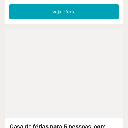
cm de comprimento), ventoinha, saída à varanda. 1 quarto com
casal (135 cm, 190 cm de comprimento), ventoinha. 1 quarto c
Veja oferta
de casal (135 cm, 190 cm de comprimento), saída à varanda.
Duche/bidê/WC. 2 varandas, terraço, terraço-jardim. Móveis de 
churrasqueira. O alojamento dispõe de: máquina de lavar a roup
passar roupa, secador de cabelo. HUTT047334
ESFCTU000043026000090570000000000000000000HUTT04
Casa de férias para 5 pessoas, com