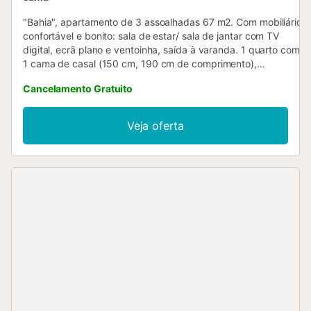
"Bahia", apartamento de 3 assoalhadas 67 m2. Com mobiliário
confortável e bonito: sala de estar/ sala de jantar com TV
digital, ecrã plano e ventoinha, saída à varanda. 1 quarto com
1 cama de casal (150 cm, 190 cm de comprimento),
ventoinha. 1 quarto com 2 camas (90 cm, 190 cm de
Cancelamento Gratuito
comprimento), ventoinha. Cozinha (forno, 4 bicos (fogão a
gás), torradeira, chaleira, microondas, máquina de café
eléctrica, Cápsulas de café (Dolce Gusto) extra). 2 duche/WC.
Veja oferta
Calefação elétrica, aquecedor (100 litros). Varanda grande.
Móveis de varanda. Vista esplêndida ao mar. O alojamento
dispõe de: máquina de lavar a roupa, ferro de passar roupa,
secador de cabelo. Internet (Sem fio/ Wireless LAN [WLAN],
grátis). Por favor, a ter em conta: apartamento para não
fumadores. HUTT-078838
ESFCTU00004302600012560900000000000000000HUTT-
0788382...