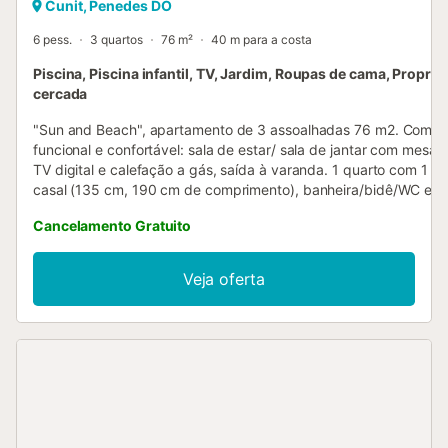
Cunit, Penedes DO
6 pess.
3 quartos
76 m²
40 m para a costa
Piscina, Piscina infantil, TV, Jardim, Roupas de cama, Propri
cercada
"Sun and Beach", apartamento de 3 assoalhadas 76 m2. Com mo
funcional e confortável: sala de estar/ sala de jantar com mesa d
TV digital e calefação a gás, saída à varanda. 1 quarto com 1 
casal (135 cm, 190 cm de comprimento), banheira/bidê/WC e c
a gás. 2 quartos, cada quarto com 1 cama de puxar (2 pers. 2 
Cancelamento Gratuito
180 cm de comprimento), calefação a gás. Cozinha (fogão com 
forno, microondas). Duche/WC. Varanda. Móveis de varanda. Vi
mar. O alojamento dispõe de: máquina de lavar a roupa, ferro d
Veja oferta
roupa, secador de cabelo. Adequado para famílias. HUTT0575
ESFCTU000043026000021734000000000000000000HUTT05