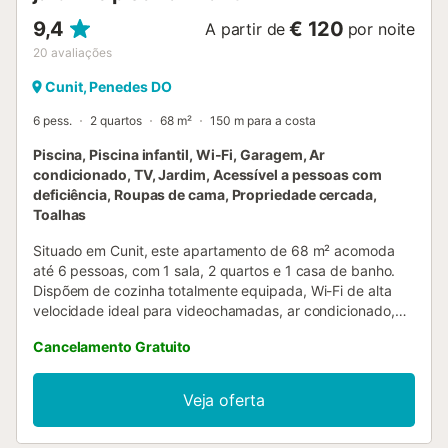
9,4
€ 120
A partir de
por noite
20
avaliações
Cunit, Penedes DO
6 pess.
2 quartos
68 m²
150 m para a costa
Piscina, Piscina infantil, Wi-Fi, Garagem, Ar
condicionado, TV, Jardim, Acessível a pessoas com
deficiência, Roupas de cama, Propriedade cercada,
Toalhas
Situado em Cunit, este apartamento de 68 m² acomoda
até 6 pessoas, com 1 sala, 2 quartos e 1 casa de banho.
Dispõem de cozinha totalmente equipada, Wi-Fi de alta
velocidade ideal para videochamadas, ar condicionado,
televisão com vídeo a pedido, máquina de lavar roupa e
Cancelamento Gratuito
cama de bebé. O apartamento oferece acesso sem
degraus, interior acessível e elevador privado para maior
comodidade. No exterior, desfrutem do vosso terraço
Veja oferta
privado coberto com vista para o mar. O jardim partilhado
proporciona espaço adicional ao ar livre e podem