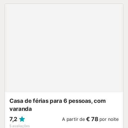
refrescar-se no duche exterior. Encontram ainda uma
piscina exterior partilhada e uma piscina infantil para
momentos de lazer. Inclui um lugar de estacionamento
partilhado em garagem e está convenientemente
localizado perto de transportes públicos e da praia.
Podem trazer 1 animal de estimação durante a estadia,
mas não são permitidos eventos na propriedade. Um
campo de ténis fica a cerca de 15 minutos a pé....
Casa de férias para 6 pessoas, com
varanda
7,2
€ 78
A partir de
por noite
5
avaliações