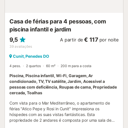
Casa de férias para 4 pessoas, com
piscina infantil e jardim
9,5
€ 117
A partir de
por noite
39
avaliações
Cunit, Penedes DO
4 pess.
2 quartos
60 m²
200 m para a costa
Piscina, Piscina infantil, Wi-Fi, Garagem, Ar
condicionado, TV, TV satélite, Jardim, Acessível a
pessoas com deficiência, Roupas de cama, Propriedade
cercada, Toalhas
Com vista para o Mar Mediterrâneo, o apartamento de
férias "Atico Pepe y Rosi in Cunit" impressiona os
hóspedes com as suas vistas fantásticas. Esta
propriedade de 2 andares é composta por uma sala de
estar com um sofá-cama para 2 pessoas, uma cozinha