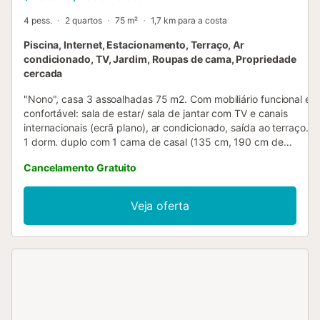
4 pess.
2 quartos
75 m²
1,7 km para a costa
Piscina, Internet, Estacionamento, Terraço, Ar
condicionado, TV, Jardim, Roupas de cama, Propriedade
cercada
"Nono", casa 3 assoalhadas 75 m2. Com mobiliário funcional e
confortável: sala de estar/ sala de jantar com TV e canais
internacionais (ecrã plano), ar condicionado, saída ao terraço.
1 dorm. duplo com 1 cama de casal (135 cm, 190 cm de
comprimento). 1 dorm. duplo com 2 camas (90 cm, 190 cm de
Cancelamento Gratuito
comprimento). Cozinha (forno, Máquina de lavar loiçã 4 placas
de vitrocerâmica, torradeira, microondas, máquina de café
eléctrica). Banheira de assento/WC. Ar condicionado,
Veja oferta
calefação por ar quente. Terraço. Móveis de terraço,
espreguiçadeira. O alojamento dispõe de: máquina de lavar a
roupa. Internet (Sem fio/ Wireless LAN [WLAN], grátis). Vaga
de estacionamento. Adequado para famílias. Permitido no
máximo 2 animais de estimação/ cães. HUTTE-002425
ESFCTU0000430190003645430000000000000000HUTTE-
0024254...