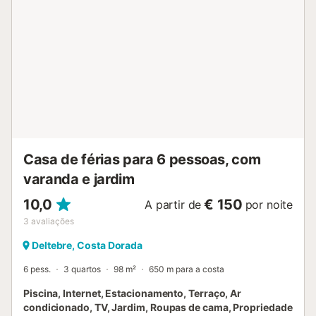
animais de estimação. Não são permitidos eventos na
propriedade. Famílias com crianças beneficiarão da
disponibilidade de 1 cama de bebé e 1 cadeira alta....
Casa de férias para 6 pessoas, com
varanda e jardim
10,0
€ 150
A partir de
por noite
3
avaliações
Deltebre, Costa Dorada
6 pess.
3 quartos
98 m²
650 m para a costa
Piscina, Internet, Estacionamento, Terraço, Ar
condicionado, TV, Jardim, Roupas de cama, Propriedade