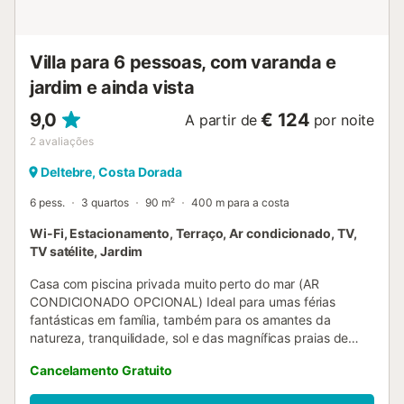
taxa extra, paga na máquina dentro da casa. A localização
é ideal para quem procura tranquilidade, natureza e
proximidade de lojas e ...
Villa para 6 pessoas, com varanda e
jardim e ainda vista
9,0
€ 124
A partir de
por noite
2
avaliações
Deltebre, Costa Dorada
6 pess.
3 quartos
90 m²
400 m para a costa
Wi-Fi, Estacionamento, Terraço, Ar condicionado, TV,
TV satélite, Jardim
Casa com piscina privada muito perto do mar (AR
CONDICIONADO OPCIONAL) Ideal para umas férias
fantásticas em família, também para os amantes da
natureza, tranquilidade, sol e das magníficas praias de
areia. E se gosta de boa comida, este é o lugar que deve
Cancelamento Gratuito
escolher para as suas férias, pois temos uma requintada
variedade de pratos cozinhados com produtos cultivados