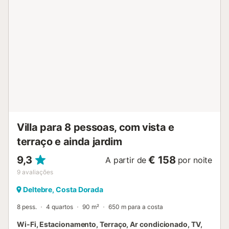
m de distância e o supermercado a 300 m. Tanto a Praia
de Ampolla, que fica a 6 km, como o Delta do Ebro, que
fica a 8 km, são altamente recomendados. Estão
disponíveis 4 lugares de estacionamento na propriedade.
São permitidos animais de estimação, no entanto, não são
permitidos nos quartos ou na mobília. Não são permitidas
festas. Não são permitidos ruídos altos depois das 23
horas. Infelizmente, as toalhas não podem ser fornecidas.
A propriedade também providencia um serviço de aluguer
de bicicletas para todos os tipos de bicicletas. Estas
podem ser reservadas na propriedade ou antes da
chegada. O acesso Wi-Fi...
Villa para 8 pessoas, com vista e
terraço e ainda jardim
9,3
€ 158
A partir de
por noite
9
avaliações
Deltebre, Costa Dorada
8 pess.
4 quartos
90 m²
650 m para a costa
Wi-Fi, Estacionamento, Terraço, Ar condicionado, TV,