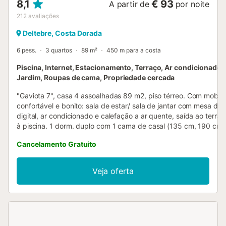
8,1
€ 93
A partir de
por noite
212
avaliações
Deltebre, Costa Dorada
6 pess.
3 quartos
89 m²
450 m para a costa
Piscina, Internet, Estacionamento, Terraço, Ar condicionado, 
Jardim, Roupas de cama, Propriedade cercada
"Gaviota 7", casa 4 assoalhadas 89 m2, piso térreo. Com mobiliá
confortável e bonito: sala de estar/ sala de jantar com mesa de j
digital, ar condicionado e calefação a ar quente, saída ao terraç
à piscina. 1 dorm. duplo com 1 cama de casal (135 cm, 190 cm
comprimento), duche/WC. 2 dorm. duplos, cada quarto com 2 
Cancelamento Gratuito
cm, 190 cm de comprimento). Cozinha (forno, 4 placas de vitro
torradeira, microondas, congelador, máquina de café eléctrica).
Banheira/bidê/WC. Ar condicionado, calefação por ar quente. M
Veja oferta
terraço, churrasqueira, espreguiçadeira (2), alpendre. O alojam
dispõe de: máquina de lavar a roupa, ferro de passar roupa, mos
Internet (Sem fio/ Wireless LAN [WLAN], grátis). Vaga de estac
(cercada) junto a casa. Adequado para famílias. Permitido no m
animais de estimação/ cães. HUTTE000925