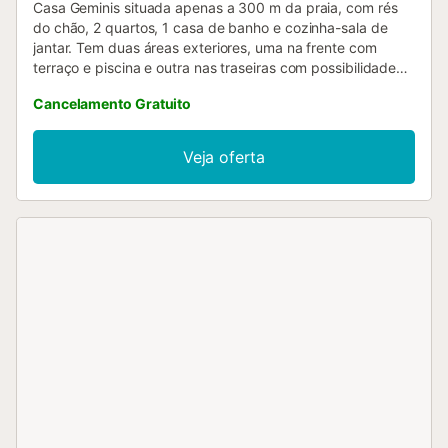
Casa Geminis situada apenas a 300 m da praia, com rés
do chão, 2 quartos, 1 casa de banho e cozinha-sala de
jantar. Tem duas áreas exteriores, uma na frente com
terraço e piscina e outra nas traseiras com possibilidade
de estacionar o carro. A casa está completamente
Cancelamento Gratuito
vedada. Os cães são bem-vindos! Possibilidade de
reservar cadeira de bebé e berço dobrável, mediante
disponibilidade. A casa dispõe ainda de ar condicionado
Veja oferta
na sala de jantar. Este serviço é opcional e pode ser
reservado no dia da chegada com um custo de 15,--€/dia,
toalhas de banho e de mão estão disponíveis na casa e
custam 5,--€/pessoa....