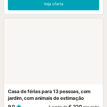
na nossa terra, como o arroz, o azeite, os vegetais e
Veja oferta
frutas, e os peixes e mariscos colhidos na nossa baía.
PREÇO 1 Animal de estimação 25€; PREÇO AR
CONDICIONADO/ BOMBA DE CALOR: 8€ DIA, ESTA CASA
DISPÕE DE 1 MÁQUINA É OBRIGATÓRIO PAGAR A TAXA
TURÍSTICA, O PREÇO É 2€ POR PESSOA E DIA A PARTIR
DOS 16 ANOS...
Casa de férias para 13 pessoas, com
jardim, com animais de estimação
9,0
€ 220
A partir de
por noite