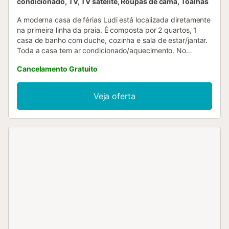
condicionado, TV, TV satélite, Roupas de cama, Toalhas
A moderna casa de férias Ludi está localizada diretamente
na primeira linha da praia. É composta por 2 quartos, 1
casa de banho com duche, cozinha e sala de estar/jantar.
Toda a casa tem ar condicionado/aquecimento. No
exterior encontrará um agradável terraço para relaxar, um
Cancelamento Gratuito
barbecue em pedra e uma piscina salgada privada de 15
m2. Há estacionamento para o seu carro dentro do terreno
e em frente à casa. A propriedade está completamente
Veja oferta
vedada e os cães são bem-vindos. Possibilidade de
reservar uma cadeira de bebé e um berço de viagem. A
casa tem 3 aparelhos de ar condicionado, dois nos
quartos e um na sala. Este serviço é opcional e pode ser
reservado no dia da chegada com um custo de 15,--€/dia.
Toalhas de banho e de mão estão disponíveis na casa e
custam 5,--€/pessoa....