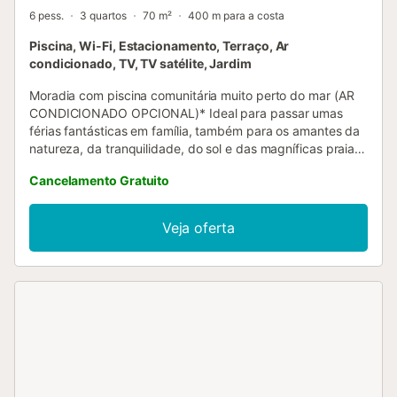
6 pess.
3 quartos
70 m²
400 m para a costa
Piscina, Wi-Fi, Estacionamento, Terraço, Ar
condicionado, TV, TV satélite, Jardim
Moradia com piscina comunitária muito perto do mar (AR
CONDICIONADO OPCIONAL)* Ideal para passar umas
férias fantásticas em família, também para os amantes da
natureza, da tranquilidade, do sol e das magníficas praias
de areia. E se gosta de boa comida, este é o lugar que tem
Cancelamento Gratuito
de escolher para as suas férias, uma vez que temos uma
variedade requintada de pratos confecionados com
produtos cultivados na nossa terra, como o arroz, o azeite,
Veja oferta
os vegetais e frutas, e os peixes e mariscos apanhados na
nossa baía. PREÇO 1 Animal de estimação 25€; PREÇO AR
CONDICIONADO/ BOMBA DE CALOR: 7 DIAS ESTA
MORADIA DISPÕE DE 1 APARELHO. É OBRIGATÓRIO
PAGAR A TAXA TURÍSTICA, O PREÇO É 2€ POR PESSOA E
DIA A PARTIR DOS 16 ANOS....