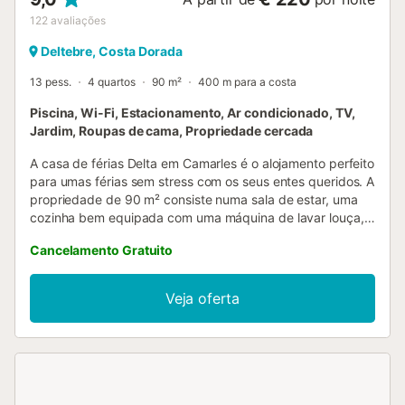
122
avaliações
Deltebre, Costa Dorada
13 pess.
4 quartos
90 m²
400 m para a costa
Piscina, Wi-Fi, Estacionamento, Ar condicionado, TV,
Jardim, Roupas de cama, Propriedade cercada
A casa de férias Delta em Camarles é o alojamento perfeito
para umas férias sem stress com os seus entes queridos. A
propriedade de 90 m² consiste numa sala de estar, uma
cozinha bem equipada com uma máquina de lavar louça,
3 quartos e 2 casas de banho e pode, portanto, acomodar
Cancelamento Gratuito
13 pessoas. Outras comodidades incluem Wi-Fi de alta
velocidade, dois sistemas de ar condicionado, uma
máquina de lavar roupa, bem como uma televisão. A casa
Veja oferta
de férias tem uma área exterior privada com jardim, um
terraço aberto e um grelhador. A propriedade tem acesso
a uma área exterior partilhada que inclui uma piscina, esta
área é partilhada apenas com uma outra propriedade, que
também é alugada pelos proprietários da casa. A piscina
fica entre as duas casas. O restaurante Beltrán fica a 100