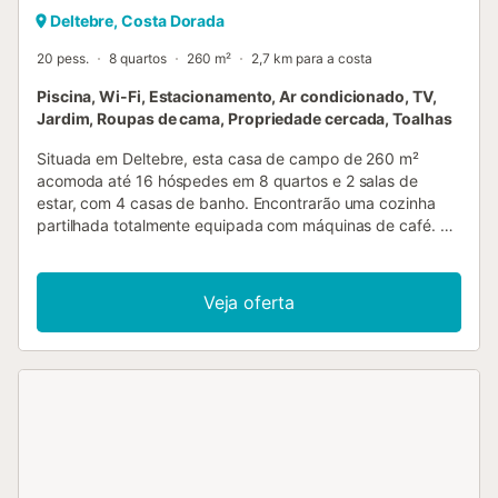
Deltebre, Costa Dorada
20 pess.
8 quartos
260 m²
2,7 km para a costa
Piscina, Wi-Fi, Estacionamento, Ar condicionado, TV,
Jardim, Roupas de cama, Propriedade cercada, Toalhas
Situada em Deltebre, esta casa de campo de 260 m²
acomoda até 16 hóspedes em 8 quartos e 2 salas de
estar, com 4 casas de banho. Encontrarão uma cozinha
partilhada totalmente equipada com máquinas de café. A
propriedade dispõe de Wi-Fi de alta velocidade adequado
para videochamadas, ar condicionado, televisão com
vídeo a pedido, máquina de lavar roupa e acesso sem
Veja oferta
degraus. Entre as comodidades adicionais contam-se
azeite, compotas e mel caseiros para desfrutarem. No
exterior, usufruam do vosso jardim privado e de 3 terraços
privados descobertos, ideais para refeições ao ar livre
com o vosso grelhador privado. A piscina exterior privada
proporciona momentos refrescantes durante a estadia. A
propriedade oferece 6 lugares de estacionamento
partilhados no local e arrecadação partilhada para
bicicletas, para maior comodidade. Podem trazer até 3