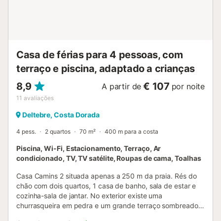
Casa de férias para 4 pessoas, com
terraço e piscina, adaptado a crianças
8,9
€ 107
A partir de
por noite
11
avaliações
Deltebre, Costa Dorada
4 pess.
2 quartos
70 m²
400 m para a costa
Piscina, Wi-Fi, Estacionamento, Terraço, Ar
condicionado, TV, TV satélite, Roupas de cama, Toalhas
Casa Camins 2 situada apenas a 250 m da praia. Rés do
chão com dois quartos, 1 casa de banho, sala de estar e
cozinha-sala de jantar. No exterior existe uma
churrasqueira em pedra e um grande terraço sombreado
para reuniões familiares. A casa tem ar condicionado em