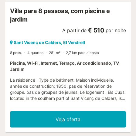
Villa para 8 pessoas, com piscina e
jardim
€ 510
A partir de
por noite
Sant Vicenç de Calders, El Vendrell
8 pess.
4 quartos
281 m²
2,7 km para a costa
Piscina, Wi-Fi, Internet, Terraço, Ar condicionado, TV,
Jardim
La résidence : Type de bâtiment: Maison individuelle.
année de construction: 1850. pas de réservation de
groupe. pas de groupes de jeunes. Le logement : Els Cups,
located in the southern part of Sant Vicenç de Calders, is a
19th century farmhouse that was completely renovated in
2012, but preserving the elements of the house that allow
us to enter into its origins, the farmhouse. Sant Vicenç de
Veja oferta
Calders is a village in the municipality of Vendrell. The
village was an independent municipality until the 1940s
and is located 3.4 km south-west of Vendrell. It has just