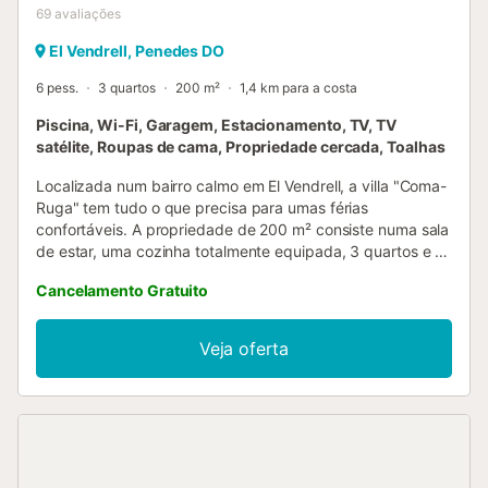
69
avaliações
El Vendrell, Penedes DO
6 pess.
3 quartos
200 m²
1,4 km para a costa
Piscina, Wi-Fi, Garagem, Estacionamento, TV, TV
satélite, Roupas de cama, Propriedade cercada, Toalhas
Localizada num bairro calmo em El Vendrell, a villa "Coma-
Ruga" tem tudo o que precisa para umas férias
confortáveis. A propriedade de 200 m² consiste numa sala
de estar, uma cozinha totalmente equipada, 3 quartos e 1
casa de banho e uma casa de banho adicional e pode
Cancelamento Gratuito
acomodar 6 pessoas. As comodidades disponíveis incluem
Wi-Fi de alta velocidade (adequado para chamadas de
vídeo), uma televisão, um ventilador, uma máquina de
Veja oferta
lavar roupa, uma máquina de secar e uma máquina de
café. É também fornecido um berço para bebés. A sua
área exterior privada inclui uma piscina, um terraço
coberto mobilado e um barbecue. A villa está situada na
Costa Daurada, perto de Tarragona e Barcelona, com
comboios que partem a cada 30 minutos. 2 grandes