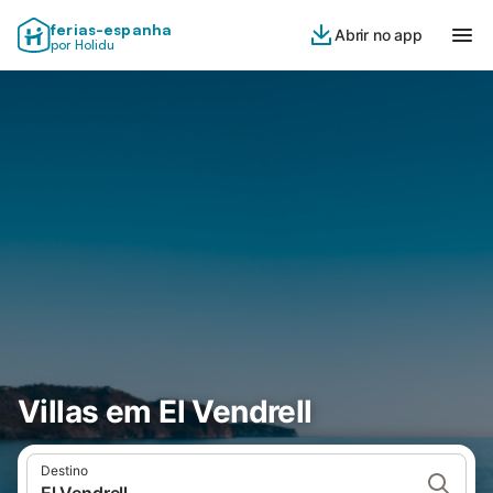
ferias-espanha
Abrir no app
por Holidu
Villas em El Vendrell
Destino