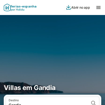
ferias-espanha
Abrir no app
por Holidu
Villas em Gandia
Destino