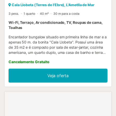
Cala Llobeta (Terres de l'Ebre), L'Ametlla de Mar
3 pess.
1 quarto
40 m²
30 m para a costa
Wi-Fi, Terraço, Ar condicionado, TV, Roupas de cama,
Toalhas
Encantador bungalow situado em primeira linha de mar e a
apenas 50 m. da bonita "Cala Llobeta". Possui uma área
de 35 m2 e é composto por sala de estar-jantar, cozinha
americana, um quarto duplo, uma casa de banho e terraço
com vista para o mar. Dispõe de TV, frigorífico (com
Cancelamento Gratuito
congelador), fogão e forno a gás butano, máquina de lavar
roupa e utensílios de cozinha. Mobiliário de terraço e
guarda-sol. Este alojamento dá as boas-vindas a famílias e
Veja oferta
grupos de adultos responsáveis, mas não permite eventos
ou festas de jovens. DESCRIÇÃO DA ZONA A Costa
Dourada é a mais laureada da Catalunha com 37 praias
distinguidas com a Bandeira Azul, pela sua qualidade e
pelo seu excelente estado de conservação. São praias e
pequenas enseadas de sonho com águas turquesa e
cristalinas, a maioria sem aglomerações e algumas delas
virgens. Um cenário perfeito para percorrer a pé através