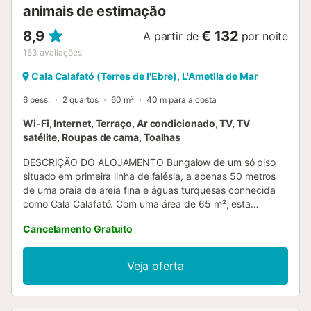
animais de estimação
8,9
€ 132
A partir de
por noite
153
avaliações
Cala Calafató (Terres de l'Ebre), L'Ametlla de Mar
6 pess.
2 quartos
60 m²
40 m para a costa
Wi-Fi, Internet, Terraço, Ar condicionado, TV, TV
satélite, Roupas de cama, Toalhas
DESCRIÇÃO DO ALOJAMENTO Bungalow de um só piso
situado em primeira linha de falésia, a apenas 50 metros
de uma praia de areia fina e águas turquesas conhecida
como Cala Calafató. Com uma área de 65 m², esta
acolhedora casa dispõe de um terraço com vista mar e um
Cancelamento Gratuito
pátio com duche exterior. Possui dois quartos duplos, uma
casa de banho completa e uma sala de estar-jantar com
sofá-cama e televisão por satélite. A cozinha é
Veja oferta
independente e totalmente equipada com forno a gás
butano, frigorífico, micro-ondas e máquina de lavar roupa.
O alojamento também conta com ligação Wi-Fi para