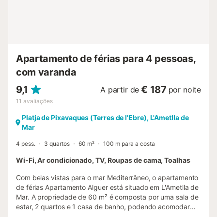
Apartamento de férias para 4 pessoas,
com varanda
9,1
€ 187
A partir de
por noite
11
avaliações
Platja de Pixavaques (Terres de l'Ebre), L'Ametlla de
Mar
4 pess.
3 quartos
60 m²
100 m para a costa
Wi-Fi, Ar condicionado, TV, Roupas de cama, Toalhas
Com belas vistas para o mar Mediterrâneo, o apartamento
de férias Apartamento Alguer está situado em L'Ametlla de
Mar. A propriedade de 60 m² é composta por uma sala de
estar, 2 quartos e 1 casa de banho, podendo acomodar
até 4 pessoas. Entre os serviços adicionais incluem-se Wi-