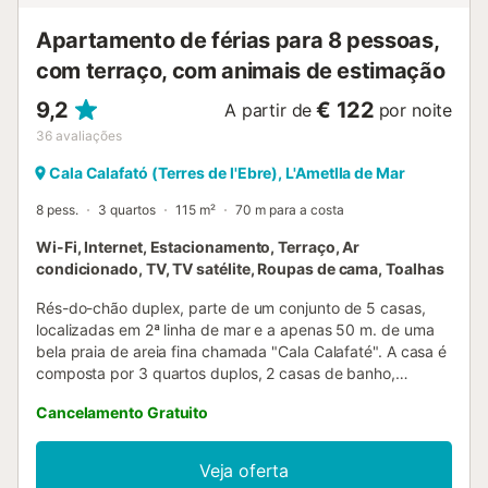
Apartamento de férias para 8 pessoas,
com terraço, com animais de estimação
9,2
€ 122
A partir de
por noite
36
avaliações
Cala Calafató (Terres de l'Ebre), L'Ametlla de Mar
8 pess.
3 quartos
115 m²
70 m para a costa
Wi-Fi, Internet, Estacionamento, Terraço, Ar
condicionado, TV, TV satélite, Roupas de cama, Toalhas
Rés-do-chão duplex, parte de um conjunto de 5 casas,
localizadas em 2ª linha de mar e a apenas 50 m. de uma
bela praia de areia fina chamada "Cala Calafaté". A casa é
composta por 3 quartos duplos, 2 casas de banho,
cozinha totalmente equipada, sala de estar-jantar com
Cancelamento Gratuito
sofá-cama e 2 belos terraços. Este alojamento acolhe
famílias e grupos de adultos responsáveis, mas não
permite eventos ou festas de jovens. DESCRIÇÃO DA
Veja oferta
ZONA A Costa Dourada é a mais premiada da Catalunha