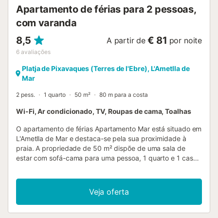
Apartamento de férias para 2 pessoas,
com varanda
8,5
€ 81
A partir de
por noite
6
avaliações
Platja de Pixavaques (Terres de l'Ebre), L'Ametlla de
Mar
2 pess.
1 quarto
50 m²
80 m para a costa
Wi-Fi, Ar condicionado, TV, Roupas de cama, Toalhas
O apartamento de férias Apartamento Mar está situado em
L'Ametlla de Mar e destaca-se pela sua proximidade à
praia. A propriedade de 50 m² dispõe de uma sala de
estar com sofá-cama para uma pessoa, 1 quarto e 1 casa
de banho, acomodando até 3 pessoas. Entre as
comodidades adicionais encontram-se Wi-Fi, televisão, ar
condicionado e máquina de lavar roupa. Não são
Veja oferta
permitidos animais de estimação, fumar ou realizar
eventos. O check-in está disponível apenas para maiores
de 25 anos. Tenham em atenção que podem existir