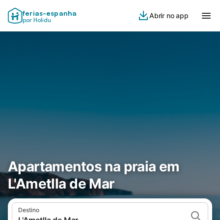
ferias-espanha
Abrir no app
por Holidu
Apartamentos na praia em
L'Ametlla de Mar
Destino