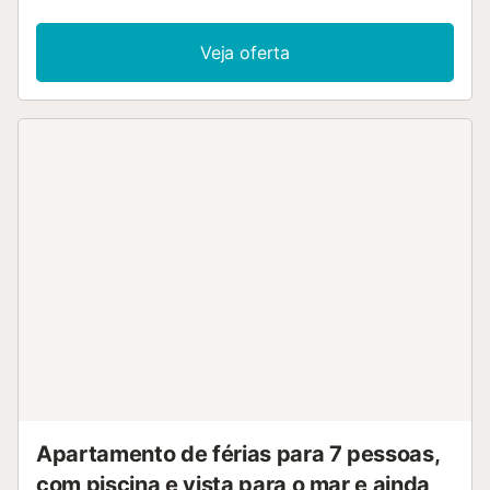
Fi, televisão, ar condicionado e máquina de lavar roupa.
Este alojamento dispõe de uma varanda privada ideal para
Veja oferta
relaxar à noite. Não são permitidos animais de estimação,
fumar ou realizar eventos. O check-in está disponível
apenas para maiores de 25 anos. Por favor, tenham em
atenção que podem existir regulamentos governamentais
sobre o uso da água na altura da vossa estadia, o que
poderá afetar a utilização da piscina, a rega do jardim ou
limitar o uso da água da torneira....
Apartamento de férias para 7 pessoas,
com piscina e vista para o mar e ainda