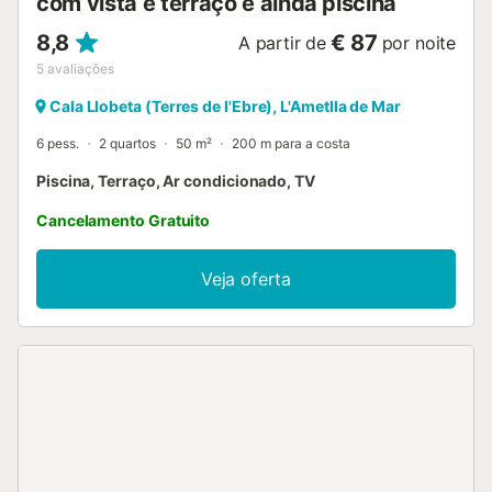
com vista e terraço e ainda piscina
8,8
€ 87
A partir de
por noite
5
avaliações
Cala Llobeta (Terres de l'Ebre), L'Ametlla de Mar
6 pess.
2 quartos
50 m²
200 m para a costa
Piscina, Terraço, Ar condicionado, TV
Cancelamento Gratuito
Veja oferta