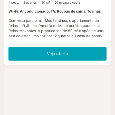
4 pess.
2 quartos
50 m²
60 m para a costa
Wi-Fi, Ar condicionado, TV, Roupas de cama, Toalhas
Com vista para o mar Mediterrâneo, o apartamento de
férias Loft Jb em L'Ametlla de Mar é perfeito para umas
férias relaxantes. A propriedade de 50 m² dispõe de uma
sala de estar, uma cozinha, 2 quartos e 1 casa de banho,
podendo acomodar até 4 pessoas. Os serviços adicionais
incluem Wi-Fi com espaço de trabalho dedicado, televisão,
ar condicionado, máquina de lavar roupa e máquina de
Veja oferta
secar. Este alojamento oferece uma varanda privada ideal
para relaxarem à noite. A propriedade está situada perto
da praia. Não são permitidos animais de estimação, fumar
ou realizar eventos. O check-in está disponível apenas
para pessoas com mais de 25 anos. Tenham em atenção
que podem existir regulamentos governamentais sobre o
uso da água na altura da vossa visita, o que poderá afetar
o uso da piscina, a rega do jardim ou limitar o uso da água
da torneira....