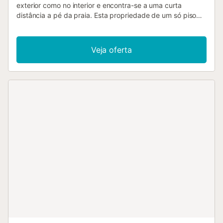
exterior como no interior e encontra-se a uma curta
distância a pé da praia. Esta propriedade de um só piso
dispõe de uma sala de estar com sofá-cama para uma
pessoa, uma cozinha, um quarto e uma casa de banho,
podendo acomodar até 3 pessoas. Entre as comodidades
Veja oferta
adicionais incluem-se Wi-Fi, televisão, ar condicionado e
máquina de lavar roupa. O edifício onde se encontra o
alojamento dispõe de elevador. A propriedade está
localizada perto da praia. Não são permitidos animais de
estimação, fumar ou realizar eventos. O check-in está
disponível apenas para pessoas com mais de 25 anos.
Tenham em atenção que podem existir regulamentos
governamentais sobre o uso da água na altura da vossa
visita, o que poderá afetar o uso da piscina, a rega do
jardim ou limitar o uso da água da torneira....