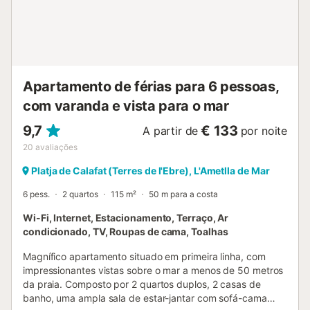
da rota GR-92, fazer uma excursão de bicicleta, barco ou
caiaque, ou praticar mergulho e descobrir os segredos
que jazem no fundo do Golfo de Sant Jordi. Na Costa
Dourada, encontra-se a frente marítima de Calafat, onde
encontramos a urbanização, o circuito de velocidade e o
porto com o mesmo nome. Calafat é uma urbanização
Apartamento de férias para 6 pessoas,
tranquila e de alto standing, com mais de 2 Km de costa…
com varanda e vista para o mar
Está situada no termo municipal da povoação piscatória
de L’Ametlla de Mar, conhecida pela alta qualidade do seu
9,7
€ 133
A partir de
por noite
peixe. A 20 minutos para sul ...
20
avaliações
Platja de Calafat (Terres de l'Ebre), L'Ametlla de Mar
6 pess.
2 quartos
115 m²
50 m para a costa
Wi-Fi, Internet, Estacionamento, Terraço, Ar
condicionado, TV, Roupas de cama, Toalhas
Magnífico apartamento situado em primeira linha, com
impressionantes vistas sobre o mar a menos de 50 metros
da praia. Composto por 2 quartos duplos, 2 casas de
banho, uma ampla sala de estar-jantar com sofá-cama