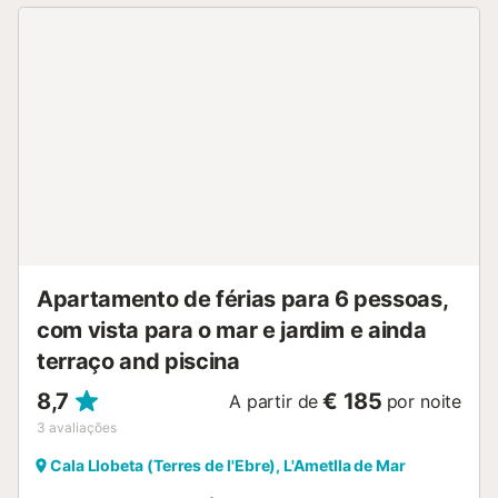
regulamentos governamentais sobre o uso da água na
altura da vossa estadia, o que poderá afetar o uso da
piscina, a rega do jardim ou limitar o uso da água da
torneira....
Apartamento de férias para 6 pessoas,
com vista para o mar e jardim e ainda
terraço and piscina
8,7
€ 185
A partir de
por noite
3
avaliações
Cala Llobeta (Terres de l'Ebre), L'Ametlla de Mar