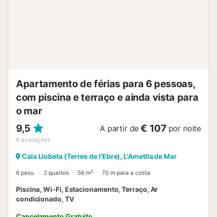
Apartamento de férias para 6 pessoas,
com piscina e terraço e ainda vista para
o mar
9,5
€ 107
A partir de
por noite
8
avaliações
Cala Llobeta (Terres de l'Ebre), L'Ametlla de Mar
6 pess.
2 quartos
56 m²
70 m para a costa
Piscina, Wi-Fi, Estacionamento, Terraço, Ar
condicionado, TV
Cancelamento Gratuito