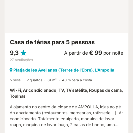
Casa de férias para 5 pessoas
9,3
€ 99
A partir de
por noite
27
avaliações
Platja de les Avellanes (Terres de l'Ebre), L'Ampolla
5 pess.
2 quartos
81 m²
40 m para a costa
Wi-Fi, Ar condicionado, TV, TV satélite, Roupas de cama,
Toalhas
Alojamento no centro da cidade de AMPOLLA, lojas ao pé
do apartamento (restaurantes, mercearias, rotisserie ...). Ar
condicionado. Totalmente equipado, máquina de lavar
roupa, máquina de lavar louça, 2 casas de banho, uma
com banheira. 2 quartos duplos, um dos quais situado num