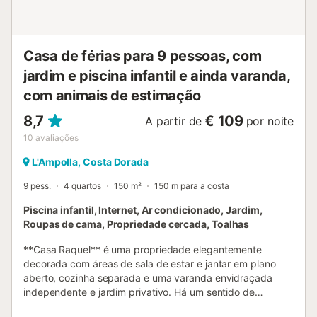
torneira....
Casa de férias para 9 pessoas, com
jardim e piscina infantil e ainda varanda,
com animais de estimação
8,7
€ 109
A partir de
por noite
10
avaliações
L'Ampolla, Costa Dorada
9 pess.
4 quartos
150 m²
150 m para a costa
Piscina infantil, Internet, Ar condicionado, Jardim,
Roupas de cama, Propriedade cercada, Toalhas
**Casa Raquel** é uma propriedade elegantemente
decorada com áreas de sala de estar e jantar em plano
aberto, cozinha separada e uma varanda envidraçada
independente e jardim privativo. Há um sentido de
elegância nos móveis, mas com quatro quartos, esta casa