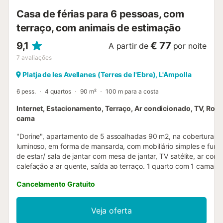
Casa de férias para 6 pessoas, com
terraço, com animais de estimação
9,1
€ 77
A partir de
por noite
7
avaliações
Platja de les Avellanes (Terres de l'Ebre), L'Ampolla
6 pess.
4 quartos
90 m²
100 m para a costa
Internet, Estacionamento, Terraço, Ar condicionado, TV, Rou
cama
"Dorine", apartamento de 5 assoalhadas 90 m2, na cobertura. 
luminoso, em forma de mansarda, com mobiliário simples e funci
de estar/ sala de jantar com mesa de jantar, TV satélite, ar cond
calefação a ar quente, saída ao terraço. 1 quarto com 1 cama (
cm de comprimento). 1 dorm. duplo com 2 camas (90 cm, 190 
Cancelamento Gratuito
comprimento). 1 quarto com 1 cama (90 cm, 190 cm de compri
saída ao terraço. 1 dorm. duplo com 1 cama (150 cm, 190 cm d
comprimento), saída ao terraço. Cozinha (fogão com 3 bicos, fo
Veja oferta
Máquina de lavar loiçã, microondas), saída ao terraço. Duche/W