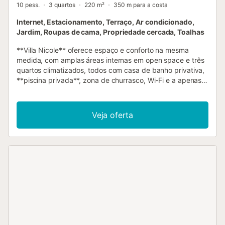
10 pess.
3 quartos
220 m²
350 m para a costa
Internet, Estacionamento, Terraço, Ar condicionado,
Jardim, Roupas de cama, Propriedade cercada, Toalhas
**Villa Nicole** oferece espaço e conforto na mesma
medida, com amplas áreas internas em open space e três
quartos climatizados, todos com casa de banho privativa,
**piscina privada**, zona de churrasco, Wi-Fi e a apenas
250 m da melhor praia! A villa foi maravilhosamente
planeada com 210 m² de espaço interior ao mesmo nível,
sem escadas para subir; possui ar condicionado em todas
Veja oferta
as divisões, um pátio elevado de 70 m² e a cozinha liga
diretamente ao terraço para refeições ao ar livre, bem
como à zona de refeições interior. A cozinha é moderna e
totalmente equipada e, por ser virada a sul, a luz flui
durante todo o dia. A ampla sala de estar em open space
tem dois sofás que podem ser transformados numa
confortável cama de casal. Isto confere à villa uma
capacidade máxima de dez pessoas. A casa de banho
privativa do quarto principal tem duche e banheira para as
crianças após um dia de praia. Os outros dois quartos
duplos têm cada um a sua casa de banho com duche. Há