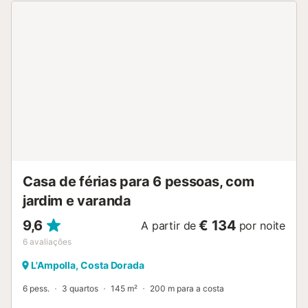
catedral de Tortosa e o seu centro histórico a 16,5 km. É
uma excelente opção para quem procura relaxar junto ao
mar e explorar a beleza natural e cultural da região....
Casa de férias para 6 pessoas, com
jardim e varanda
9,6
€ 134
A partir de
por noite
6
avaliações
L'Ampolla, Costa Dorada
6 pess.
3 quartos
145 m²
200 m para a costa