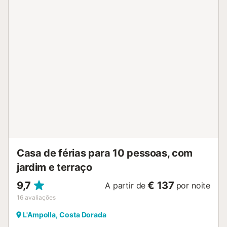
garagem. Permitido no máximo 2 animais de estimação/ cães.
HUTTE001040
ESFCTU00004302000013709900000000000000000HUTTE00
Casa de férias para 10 pessoas, com
jardim e terraço
9,7
€ 137
A partir de
por noite
16
avaliações
L'Ampolla, Costa Dorada