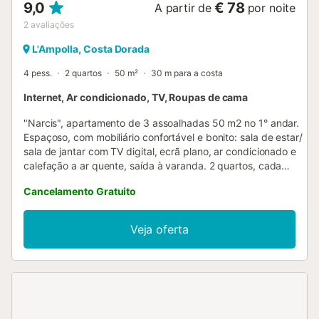
9,0
€ 78
A partir de
por noite
2
avaliações
L'Ampolla, Costa Dorada
4 pess.
2 quartos
50 m²
30 m para a costa
Internet, Ar condicionado, TV, Roupas de cama
"Narcis", apartamento de 3 assoalhadas 50 m2 no 1° andar.
Espaçoso, com mobiliário confortável e bonito: sala de estar/
sala de jantar com TV digital, ecrã plano, ar condicionado e
calefação a ar quente, saída à varanda. 2 quartos, cada
quarto com 1 cama de casal (135 cm, 190 cm de
Cancelamento Gratuito
comprimento). Cozinha (forno, 4 placas de vitrocerâmica,
torradeira, chaleira, microondas, máquina de café eléctrica).
Duche/WC. Móveis de terraço. Ao povoado. O alojamento
Veja oferta
dispõe de: máquina de lavar a roupa, ferro de passar roupa,
secador de cabelo. Internet (Sem fio/ Wireless LAN [WLAN],
grátis). Por favor, a ter em conta: adequado para famílias
apartamento que dá para a rua. Permitido no máximo 1 animal
de estimação/ cão. HUTTE-058564
ESFCTU0000430200009704430000000000000000HUTTE-