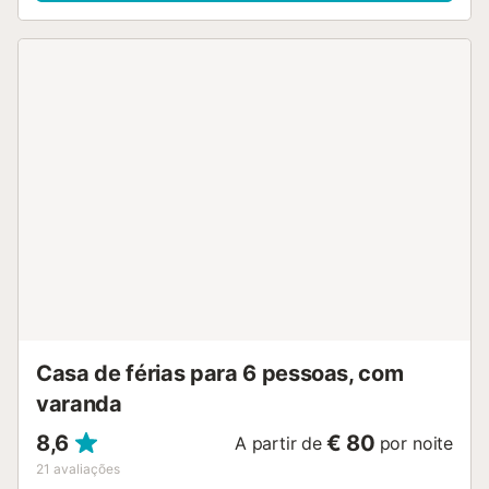
banheira ou duche/WC. Móveis de terraço. O alojamento dispõe
máquina de lavar a roupa. Vaga de estacionamento (coberto). P
no máximo 1 animal de estimação/ cão. HUTTE-002699
ESFCTU00004302000016959500000000000000000HUTTE00
Casa de férias para 6 pessoas, com
varanda
8,6
€ 80
A partir de
por noite
21
avaliações