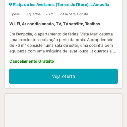
Platja de les Avellanes (Terres de l'Ebre), L'Ampolla
6 pess.
3 quartos
76 m²
70 m para a costa
Wi-Fi, Ar condicionado, TV, TV satélite, Toalhas
Em l'Ampolla, o apartamento de férias 'Vista Mar' ostenta
uma excelente localização perto da praia. A propriedade
de 76 m² consiste numa sala de estar, uma cozinha bem
equipada com uma máquina de lavar louça, 3 quartos e 1
casa de banho e pode, portanto, acomodar 6 pessoas.
Cancelamento Gratuito
Outras comodidades incluem Wi-Fi de alta velocidade
(adequado para chamadas de vídeo), uma TV, ar
condicionado, bem como uma máquina de lavar roupa. O
Veja oferta
apartamento de férias também oferece uma varanda
privada onde se pode relaxar à noite. Os animais de
estimação não são permitidos. Não é permitido convidar
pessoas de fora da reserva. Não são permitidos grupos de
jovens. A propriedade tem acesso livre de passos e
interior....