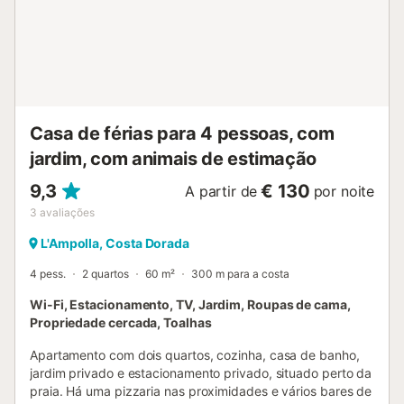
um WC que serve a sala de estar em open space. Existe
também outra cabine de duche exterior. O churrasco é
para profissionais que podem usar lenha ou carvão e a
grande piscina está rodeada por uma vedação elevada,
garantindo máxima privacidade. E depois, é apenas um
passeio até Cap Roig, a melhor praia da zona. Há uma
razão pela qual dizemos que é realmente bem pensada.
Casa de férias para 4 pessoas, com
Portanto, se procura uma villa com grande capac...
jardim, com animais de estimação
9,3
€ 130
A partir de
por noite
3
avaliações
L'Ampolla, Costa Dorada
4 pess.
2 quartos
60 m²
300 m para a costa
Wi-Fi, Estacionamento, TV, Jardim, Roupas de cama,
Propriedade cercada, Toalhas
Apartamento com dois quartos, cozinha, casa de banho,
jardim privado e estacionamento privado, situado perto da
praia. Há uma pizzaria nas proximidades e vários bares de