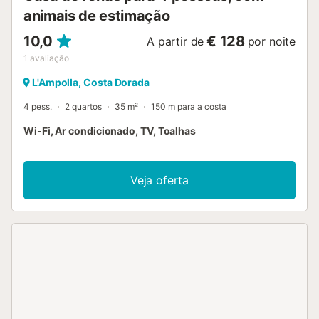
animais de estimação
10,0
€ 128
A partir de
por noite
1
avaliação
L'Ampolla, Costa Dorada
4 pess.
2 quartos
35 m²
150 m para a costa
Wi-Fi, Ar condicionado, TV, Toalhas
Veja oferta