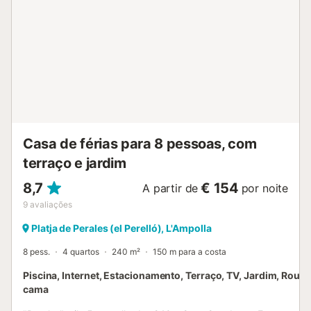
Casa de férias para 8 pessoas, com
terraço e jardim
8,7
€ 154
A partir de
por noite
9
avaliações
Platja de Perales (el Perelló), L'Ampolla
8 pess.
4 quartos
240 m²
150 m para a costa
Piscina, Internet, Estacionamento, Terraço, TV, Jardim, Roup
cama