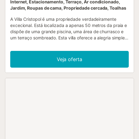
Internet, Estacionamento, Terraço, Ar condicionado,
Jardim, Roupas de cama, Propriedade cercada, Toalhas
A Villa Cristopol é uma propriedade verdadeiramente
excecional. Está localizada a apenas 50 metros da praia e
dispõe de uma grande piscina, uma área de churrasco e
um terraço sombreado. Esta villa oferece a alegria simples
do sol, do mar e uma localização ideal para as suas férias.
A apenas um passo da villa, poderá encontrar-se nas
areias douradas da praia de Cap Roig – uma das melhores
Veja oferta
praias da zona – em menos de sessenta segundos. A
entrada principal da villa é feita por uma rua superior, onde
existe espaço de estacionamento para três veículos. A villa
tem três quartos confortáveis, um dos quais com casa de
banho privativa. Os outros dois são quartos standard: um
com duas camas individuais e outro com uma cama de
casal. A cozinha é em plano aberto, ligada à sala de jantar
e de estar, que dá acesso a um terraço com churrasco de
pedra e chaminé. Nos últimos anos, os proprietários
realizaram uma modernização da villa: as casas de banho
são completamente novas e a propriedade foi renovada
com bom gosto em estilo mediterrânico....