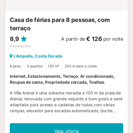
Casa de férias para 8 pessoas, com
terraço
8,9
€ 126
A partir de
por noite
9
avaliações
L'Ampolla, Costa Dorada
8 pess.
3 quartos
150 m²
200 m para a costa
Internet, Estacionamento, Terraço, Ar condicionado,
Roupas de cama, Propriedade cercada, Toalhas
A Villa Arenal é uma soberba moradia a 100 m da praia de
Arenal, renovada com grande requinte e bom gosto e semi
adaptada para acesso a cadeiras de rodas com várias
rampas, elevador para escadas automatizado, duche
adaptado e instalações sanitárias, e perto de todas as
comodidades e restaurantes. A moradia está impecável,
com uma zona de churrasco iluminada na parte traseira da
Veja oferta