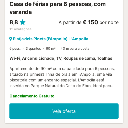
Casa de férias para 6 pessoas, com
varanda
8,8
€ 150
A partir de
por noite
12
avaliações
Platja dels Pinets (l'Ampolla), L'Ampolla
6 pess.
3 quartos
90 m²
40 m para a costa
Wi-Fi, Ar condicionado, TV, Roupas de cama, Toalhas
Apartamento de 90 m² com capacidade para 6 pessoas,
situado na primeira linha de praia em l'Ampolla, uma vila
piscatória com um encanto especial. L'Ampolla está
inserida no Parque Natural do Delta do Ebro, ideal para
desfrutarem da flora e fauna locais, bem como de
Cancelamento Gratuito
extensas praias de areia branca ou de rocha. O
apartamento tem três quartos, sala de estar/jantar e
cozinha totalmente equipada. Inclui ainda wifi gratuito,
Veja oferta
televisão de ecrã plano e elevador. Nas proximidades,
podem visitar vários pontos de interesse turístico, como o
Parque Natural dels Ports Tortosa-Beseit a 17,4 km, a