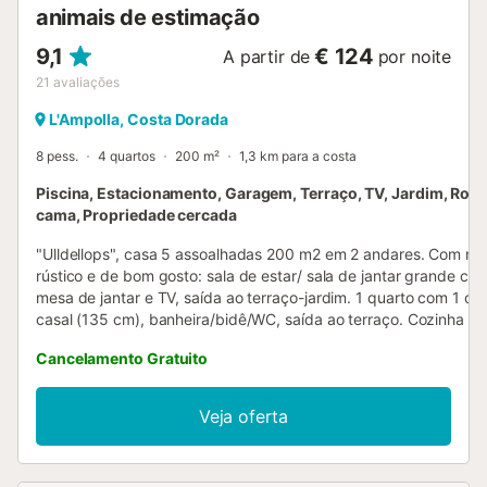
animais de estimação
9,1
€ 124
A partir de
por noite
21
avaliações
L'Ampolla, Costa Dorada
8 pess.
4 quartos
200 m²
1,3 km para a costa
Piscina, Estacionamento, Garagem, Terraço, TV, Jardim, Rou
cama, Propriedade cercada
"Ulldellops", casa 5 assoalhadas 200 m2 em 2 andares. Com mob
rústico e de bom gosto: sala de estar/ sala de jantar grande com 
mesa de jantar e TV, saída ao terraço-jardim. 1 quarto com 1 c
casal (135 cm), banheira/bidê/WC, saída ao terraço. Cozinha 1
(fogão com 4 bicos, forno, Máquina de lavar loiçã, congelador)
Cancelamento Gratuito
separado. Aquecimento. Andar superior: 2 quartos, grandes, ca
com 1 cama de casal (135 cm). 1 quarto com 2 camas (90 cm), 
terraço. Banheira/bidê/WC. Aquecimento. Terraço 12 m2, terraç
Veja oferta
30 m2, pérgula 19 m2. Móveis de terraço, churrasqueira. Vista 
bonita ao mar, às montanhas e à paisagem. O alojamento dispõe
máquina de lavar a roupa. Vaga de estacionamento (cercada, 3 