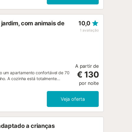
 jardim, com animais de
10,0
1
avaliação
A partir de
€ 130
o um apartamento confortável de 70
nho. A cozinha está totalmente
por noite
 Entre as comodidades encontram Wi-
exterior. No exterior, podem
A piscina exterior partilhada está
Veja oferta
ar de estacionamento em garagem
al. Por favor, notem que festas e
adaptado a crianças