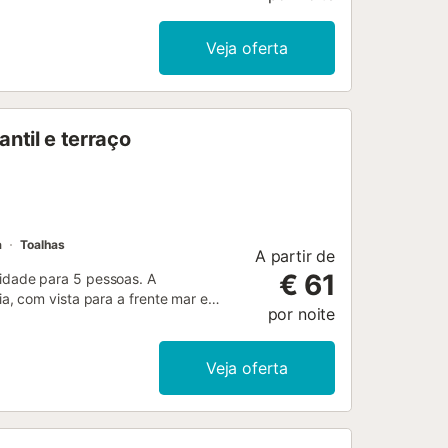
paço exterior privado com jardim,
em ainda desfrutar de área exterior
Veja oferta
o à praia, a uma curta distância a pé
 Há estacionamento gratuito na rua.
lizar eventos. Foram instalados
ntil e terraço
a
Toalhas
A partir de
€ 61
idade para 5 pessoas. A
, com vista para a frente mar e
por noite
mar. A acomodação está equipada com
 de lavar roupa, ferro de engomar,
a+infantil, TV. A cozinha está
Veja oferta
eres, utensílios de cozinha, máquina