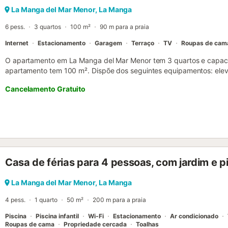
La Manga del Mar Menor, La Manga
6 pess.
3 quartos
100 m²
90 m para a praia
Internet
Estacionamento
Garagem
Terraço
TV
Roupas de cam
O apartamento em La Manga del Mar Menor tem 3 quartos e capac
apartamento tem 100 m². Dispõe dos seguintes equipamentos: eleva
roupa, ferro de engomar, acesso internet (wifi), secador de cabelo,
Cancelamento Gratuito
ténis, aquecimento elétrico, piscina comunitária, garagem no mesmo e
cozinha independente, de gás, está equipada com frigorífico, micr
de lavar louça, louça/talheres, utensílios de cozinha e máquina de ca
Casa de férias para 4 pessoas, com jardim e pis
La Manga del Mar Menor, La Manga
4 pess.
1 quarto
50 m²
200 m para a praia
Piscina
Piscina infantil
Wi-Fi
Estacionamento
Ar condicionado
Roupas de cama
Propriedade cercada
Toalhas