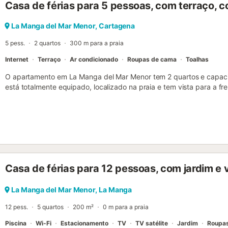
Casa de férias para 5 pessoas, com terraço, 
La Manga del Mar Menor, Cartagena
5 pess.
2 quartos
300 m para a praia
Internet
Terraço
Ar condicionado
Roupas de cama
Toalhas
O apartamento em La Manga del Mar Menor tem 2 quartos e capaci
está totalmente equipado, localizado na praia e tem vista para a f
tranquila e junto ao mar. O alojamento está equipado com os seguint
jardim, terraço, máquina de lavar roupa, ferro de engomar, internet 
condicionado, piscina comum+infantil, TV. A cozinha em plano abert
micro-ondas, forno, congelador, louça/talheres, utensílios de cozinh
Casa de férias para 12 pessoas, com jardim e
La Manga del Mar Menor, La Manga
12 pess.
5 quartos
200 m²
0 m para a praia
Piscina
Wi-Fi
Estacionamento
TV
TV satélite
Jardim
Roupa