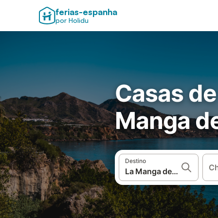
ferias-espanha
por Holidu
Casas de
Manga de
Destino
Ch