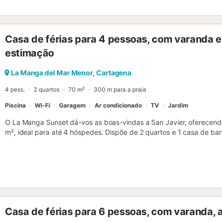
Casa de férias para 4 pessoas, com varanda e
estimação
La Manga del Mar Menor, Cartagena
4 pess.
2 quartos
70 m²
300 m para a praia
Piscina
Wi-Fi
Garagem
Ar condicionado
TV
Jardim
O La Manga Sunset dá-vos as boas-vindas a San Javier, oferecend
m², ideal para até 4 hóspedes. Dispõe de 2 quartos e 1 casa de ba
equipada para prepararem as vossas refeições durante a estadia.
Fi, Wi-Fi de alta velocidade adequado para videochamadas e duche 
desfrutar da vossa varanda privada ou relaxar no jardim partilhado. 
disponível para momentos de lazer. Têm à vossa disposição 1 lug
partilhada. É permitido 1 animal de estimação mediante taxa adicion
eventos não são permitidos na propriedade....
Casa de férias para 6 pessoas, com varanda, 