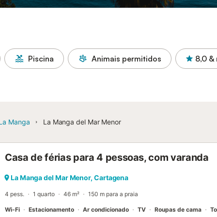
Piscina
Animais permitidos
8,0
& 
La Manga
La Manga del Mar Menor
Casa de férias para 4 pessoas, com varanda
La Manga del Mar Menor, Cartagena
4 pess.
1 quarto
46 m²
150 m para a praia
Wi-Fi
Estacionamento
Ar condicionado
TV
Roupas de cama
To