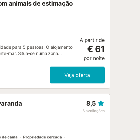
com animais de estimação
A partir de
€ 61
dade para 5 pessoas. O alojamento
rente-mar. Situa-se numa zona
por noite
es itens: elevador, mobiliário de
(Wi-Fi), bomba de calor, ar
o está equipada com frigorífico,
Veja oferta
a, máquina de café e torradeira....
 varanda
8,5
6
avaliações
s de cama
Propriedade cercada