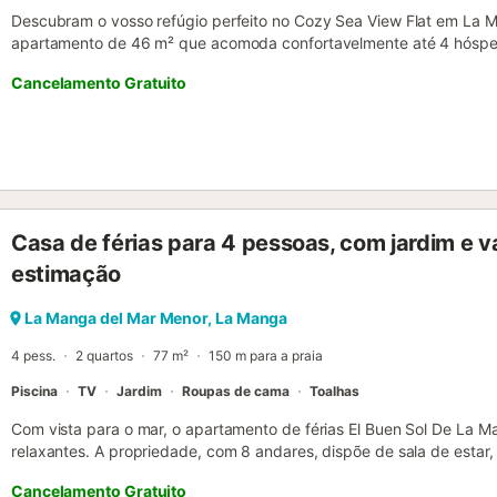
Descubram o vosso refúgio perfeito no Cozy Sea View Flat em La 
apartamento de 46 m² que acomoda confortavelmente até 4 hóspede
estar e 1 casa de banho para maior comodidade. O apartamento ofe
Cancelamento Gratuito
televisão e Wi-Fi para garantir uma estadia confortável. Desfrutem d
varanda privada. A localização privilegiada, próxima da praia, perm
mar. Para quem gosta de se manter ativo durante as férias, há um 
minutos a pé. Existe estacionamento partilhado no local para 1 veícu
comodidade. Podem trazer 1 animal de estimação convosco. Por fa
eventos na propriedade....
Casa de férias para 4 pessoas, com jardim e 
estimação
La Manga del Mar Menor, La Manga
4 pess.
2 quartos
77 m²
150 m para a praia
Piscina
TV
Jardim
Roupas de cama
Toalhas
Com vista para o mar, o apartamento de férias El Buen Sol De La Ma
relaxantes. A propriedade, com 8 andares, dispõe de sala de estar,
banho, acomodando até 4 pessoas. O Wi-Fi está incluído gratuitam
Cancelamento Gratuito
mês e disponível mediante taxa adicional para estadias mais curtas