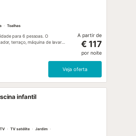
a
Toalhas
A partir de
idade para 6 pessoas. O
€ 117
dor, terraço, máquina de lavar
 varanda, zona infantil, campo de
por noite
difício, 3 ventiladores, 1 tv.A
o-ondas, forno, congelador, máquina
fé....
Veja oferta
cina infantil
TV
TV satélite
Jardim