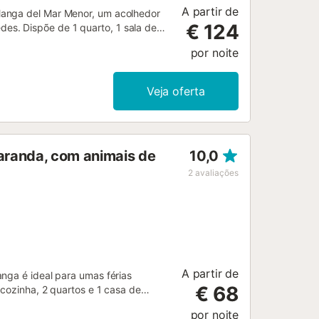
A partir de
Manga del Mar Menor, um acolhedor
€ 124
s. Dispõe de 1 quarto, 1 sala de
rece ar condicionado, ventoinha,
por noite
e belas vistas para o mar a partir da
ite-vos aceder facilmente ao sol e ao
campo de ténis a cerca de 15
Veja oferta
lo, disponível para maior
vor, notem que não são permitidos
varanda, com animais de
10,0
2
avaliações
A partir de
nga é ideal para umas férias
€ 68
 cozinha, 2 quartos e 1 casa de
ente para estadias superiores a um
por noite
. Este alojamento não tem ar