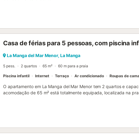
condicionado. O edifício possui elevador. O apartamento oferece es
terraço coberto, varanda e duche exterior para vosso usufruto. Pod
partilhada com piscina e duche exterior. A propriedade situa-se junt
de transportes públicos e a 15 minutos a pé de um campo de ténis.
É permitido um animal de estimação. Não é permitido fumar nem rea
dispositivos de poupança de água nesta propriedade....
Casa de férias para 5 pessoas, com piscina infa
La Manga del Mar Menor, La Manga
5 pess.
2 quartos
65 m²
60 m para a praia
Piscina infantil
Internet
Terraço
Ar condicionado
Roupas de cam
O apartamento em La Manga del Mar Menor tem 2 quartos e capac
acomodação de 65 m² está totalmente equipada, localizada na praia
para a piscina. Está localizada numa zona residencial e junto ao 
os seguintes itens: elevador, mobiliário de jardim, terraço, máquina
internet (Wi-Fi), bomba de calor, ar condicionado, piscina comunitári
equipada com frigorífico, micro-ondas, forno, congelador, loiça/talh
de café e torradeira....