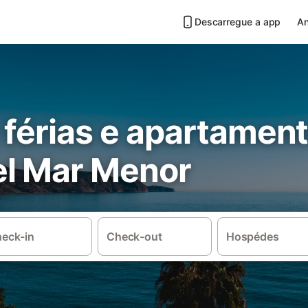
Descarregue a app
An
 férias e apartamen
l Mar Menor
eck-in
Check-out
Hospédes