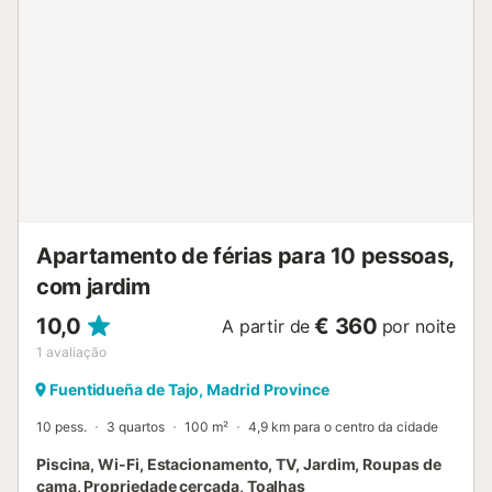
ambiente tranquilo que facilita a desconexão e a paz de
espírito. Existe uma área de spa no local com uma
banheira de hidromassagem, uma sauna e uma cabina de
hidromassagem, todas acessíveis por um custo adicional.
Existe também um chuveiro exterior partilhado. Esta casa
de campo está localizada perto de uma variedade de
atracções, incluindo a cénica Rota das Vegas e das
Adegas e o Parque Arqueológico de Segóbriga. Também
está bem posicionada para viagens de um dia a Madrid,
Cuenca, Toledo, Colmenar de Oreja, Chinchón e Aranjuez.
Nas proximidades, encontrará destinos familiares como o
Apartamento de férias para 10 pessoas,
Faunia Wi...
com jardim
10,0
€ 360
A partir de
por noite
1
avaliação
Fuentidueña de Tajo, Madrid Province
10 pess.
3 quartos
100 m²
4,9 km para o centro da cidade
Piscina, Wi-Fi, Estacionamento, TV, Jardim, Roupas de
cama, Propriedade cercada, Toalhas