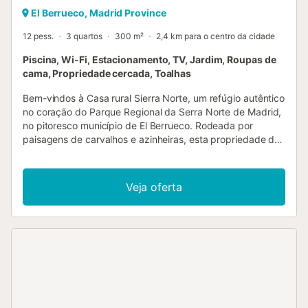
El Berrueco, Madrid Province
12 pess.
3 quartos
300 m²
2,4 km para o centro da cidade
Piscina, Wi-Fi, Estacionamento, TV, Jardim, Roupas de
cama, Propriedade cercada, Toalhas
Bem-vindos à Casa rural Sierra Norte, um refúgio autêntico
no coração do Parque Regional da Serra Norte de Madrid,
no pitoresco município de El Berrueco. Rodeada por
paisagens de carvalhos e azinheiras, esta propriedade de
2 pisos é o local ideal para relaxarem e desfrutarem da
natureza em estado puro. A casa dispõe de 3 quartos e 3
casas de banho completas, com capacidade até 12
Veja oferta
pessoas, perfeita para grupos de família ou amigos. No
interior encontram uma ampla sala de estar, cozinha
totalmente equipada, Wi-Fi de alta velocidade e smart TV
com serviços de streaming. O alojamento não tem ar
condicionado. O exterior é o grande destaque: piscina
privada rodeada de jardim, terraço coberto e zona de
churrasco ideais para convívio com vista para a serra.
Estacionamento privado disponível na propriedade. A
região oferece muitas atividades ao ar livre: trilhos para