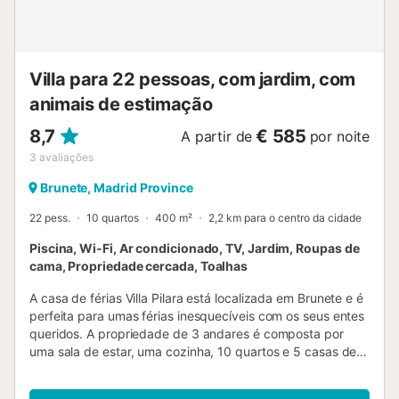
Villa para 22 pessoas, com jardim, com
animais de estimação
8,7
€ 585
A partir de
por noite
3
avaliações
Brunete, Madrid Province
22 pess.
10 quartos
400 m²
2,2 km para o centro da cidade
Piscina, Wi-Fi, Ar condicionado, TV, Jardim, Roupas de
cama, Propriedade cercada, Toalhas
A casa de férias Villa Pilara está localizada em Brunete e é
perfeita para umas férias inesquecíveis com os seus entes
queridos. A propriedade de 3 andares é composta por
uma sala de estar, uma cozinha, 10 quartos e 5 casas de
banho e pode, portanto, acomodar 22 pessoas. As
comodidades adicionais incluem Wi-Fi, uma televisão, ar