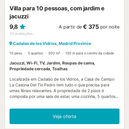
adegas e o Museu ...
Villa para 10 pessoas, com jardim e
jacuzzi
9,8
€ 375
A partir de
por noite
33
avaliações
Cadalso de los Vidrios, Madrid Province
10 pess.
5 quartos
300 m²
150 m para o centro da cidade
Jacuzzi, Wi-Fi, TV, Jardim, Roupas de cama,
Propriedade cercada, Toalhas
Localizada em Cadalso de los Vidrios, a Casa de Campo
La Casona Del Tio Pedro tem tudo o que precisa para
umas férias relaxantes. A propriedade de 2 pisos é
composta por uma sala de estar, uma cozinha, 5 quartos e
3 casas de banho e pode, portanto, acomodar 10
pessoas. As comodidades adicionais incluem acesso Wi-Fi
de alta velocidade (adequado para chamadas de vídeo)
Veja oferta
com um espaço de trabalho dedicado para escritório em
casa, uma televisão inteligente com serviços de streaming,