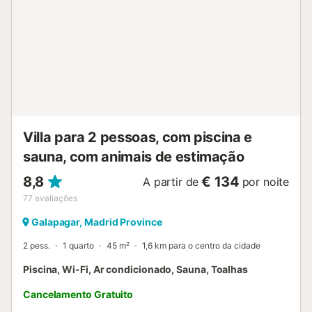
eventos. Esta propriedade dispõe de um conveniente
sistema de auto-check-in. A piscina está aberta de junho a
setembro....
Villa para 2 pessoas, com piscina e
sauna, com animais de estimação
8,8
€ 134
A partir de
por noite
77
avaliações
Galapagar, Madrid Province
2 pess.
1 quarto
45 m²
1,6 km para o centro da cidade
Piscina, Wi-Fi, Ar condicionado, Sauna, Toalhas
Cancelamento Gratuito