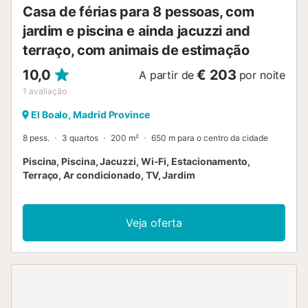
Casa de férias para 8 pessoas, com
estimação. Não é permitido fumar nem realizar eventos.
H...
jardim e piscina e ainda jacuzzi and
terraço, com animais de estimação
10,0
€ 203
A partir de
por noite
1
avaliação
El Boalo, Madrid Province
8 pess.
3 quartos
200 m²
650 m para o centro da cidade
Piscina, Piscina, Jacuzzi, Wi-Fi, Estacionamento,
Terraço, Ar condicionado, TV, Jardim
Veja oferta