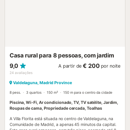
caminhadas e BTT, visitas à albufeira de El Atazar e à
lagoa de El Berrueco, excursões a aldeias encantadoras
como Patones de Arriba e turismo cultural em Buitrago del
Lozoya, a menos de 15 minutos. Apenas a 70 km de
Madrid e 100 km de Segóvia, é a escapadinha perfeita de
fim de semana. Aceita-se um animal de estimação
mediante pedido prévio. Não é permitido fumar nem
realizar eventos no alojamento....
Casa rural para 8 pessoas, com jardim
9,0
€ 200
A partir de
por noite
24
avaliações
Valdelaguna, Madrid Province
8 pess.
3 quartos
150 m²
150 m para o centro da cidade
Piscina, Wi-Fi, Ar condicionado, TV, TV satélite, Jardim,
Roupas de cama, Propriedade cercada, Toalhas
A Villa Florita está situada no centro de Valdelaguna, na
Comunidade de Madrid, a apenas 45 minutos da capital.