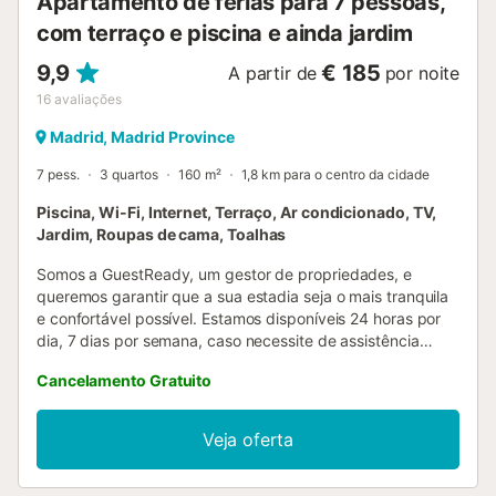
Apartamento de férias para 7 pessoas,
ao ar livr...
com terraço e piscina e ainda jardim
9,9
€ 185
A partir de
por noite
16
avaliações
Madrid, Madrid Province
7 pess.
3 quartos
160 m²
1,8 km para o centro da cidade
Piscina, Wi-Fi, Internet, Terraço, Ar condicionado, TV,
Jardim, Roupas de cama, Toalhas
Somos a GuestReady, um gestor de propriedades, e
queremos garantir que a sua estadia seja o mais tranquila
e confortável possível. Estamos disponíveis 24 horas por
dia, 7 dias por semana, caso necessite de assistência
durante a sua estadia. Por favor, note que esta é uma casa
Cancelamento Gratuito
pessoal, por isso, cuide bem dela como se fosse sua. Está
convenientemente localizado a uma curta distância a pé
de duas estações: Ventilla, que fica apenas a 9 minutos a
Veja oferta
pé, e Valdeacederas, que fica a 11 minutos a pé. Esta
localização privilegiada permite um fácil acesso aos
transportes públicos. O check-in neste alojamento é