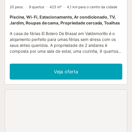
20 pess.
9 quartos
423 m²
4,1 km para o centro da cidade
Piscina, Wi-Fi, Estacionamento, Ar condicionado, TV,
Jardim, Roupas de cama, Propriedade cercada, Toalhas
A casa de férias El Bolero De Brasal em Valdemorillo é o
alojamento perfeito para umas férias sem stress com os
seus entes queridos. A propriedade de 2 andares é
composta por uma sala de estar, uma cozinha, 9 quartos e
4 casas de banho e pode, portanto, acomodar 20
pessoas. As comodidades adicionais incluem Wi-Fi, uma
televisão, ar condicionado, bem como uma máquina de
Veja oferta
lavar roupa. Para além disso, uma mesa de bilhar também
é fornecida para sua diversão. 2 berços de bebé também
estão disponíveis. Este aluguer de férias oferece um
espaço exterior privado com uma piscina, jardim,
churrasco e chuveiro exterior. As ligações de transportes
públicos estão localizadas a uma curta distância a pé e
existe um campo de ténis a cerca de 15 minutos a pé. Está
disponível um lugar de estacionamento na propriedade e
estacionamento gratuito na rua. É permitido um máximo de
5 animais de estimação. Não é permitido fumar e celebrar