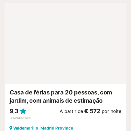
presencial. O check-in é a partir das 15:00 (check-in
antecipado sob solicitação). Você receberá o contato de
nosso agente e o resto das instruções de check-in alguns
dias antes da sua chegada, assim que completar nosso
formulário de chegada. Fornecemos os confortos básicos
para os primeiros dias de estadia: amostras de gel de
banho, xampu, sabão, papel higiénico, papel de cozinha,
esponja, produtos para lavar louça e saco do lixo. Se
precisar de limpeza adicional ou roupa de cama durante a
sua estadia, por favor, informe-nos e ficaremos felizes em
fornecê-los a um custo adicional. Há uma política de
tolerância zero para fumar na propriedade, mas os
hóspedes podem fumar nos espaços externos da casa, se
disponível. Se nossa equipe descobrir evidências de
violação desta regra (por exe...
Casa de férias para 20 pessoas, com
jardim, com animais de estimação
9,3
€ 572
A partir de
por noite
3
avaliações
Valdemorillo, Madrid Province