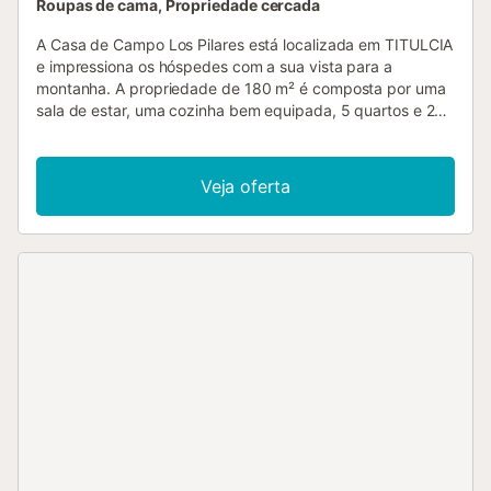
Roupas de cama, Propriedade cercada
A Casa de Campo Los Pilares está localizada em TITULCIA
e impressiona os hóspedes com a sua vista para a
montanha. A propriedade de 180 m² é composta por uma
sala de estar, uma cozinha bem equipada, 5 quartos e 2
casas de banho e pode, portanto, acomodar 15 pessoas.
As comodidades adicionais incluem uma televisão, bem
como ar condicionado. Este alojamento não dispõe de: Wi-
Veja oferta
Fi e toalhas. Existem câmaras de segurança e/ou
dispositivos de gravação áudio no local. Este aluguer de
férias dispõe de uma piscina privada, jardim, terraço
aberto, terraço coberto, varanda e churrasco. A
propriedade está convenientemente localizada a 45
minutos de carro de Madrid. Estão disponíveis 5 lugares
de estacionamento na propriedade. Não são permitidos
animais de estimação, fumar e celebrar eventos. A
propriedade tem um alarme de segurança que se desliga
quando há hóspedes no interior....