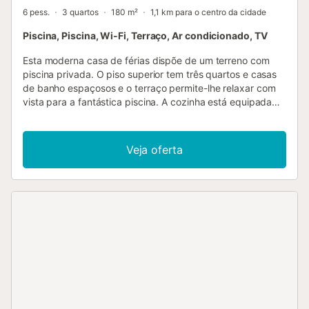
6 pess.
3 quartos
180 m²
1,1 km para o centro da cidade
Piscina, Piscina, Wi-Fi, Terraço, Ar condicionado, TV
Esta moderna casa de férias dispõe de um terreno com
piscina privada. O piso superior tem três quartos e casas
de banho espaçosos e o terraço permite-lhe relaxar com
vista para a fantástica piscina. A cozinha está equipada
com electrodomésticos de alta qualidade e está aberta
para a grande área de jantar. A sala de estar, com
mobiliário de design e uma grande televisão curva,
Veja oferta
oferece acesso direto ao jardim e à área da piscina e pode
divertir-se com toda a família a jogar bilhar e matraquilhos.
A casa está situada numa zona tranquila e bonita no sul de
Madrid, junto a uma pequena floresta com um riacho onde
se pode dar um passeio, praticar desporto ou andar de
bicicleta. Perto está o grande centro comercial Xanadu
com uma pista de esqui de 18.000 m² onde se pode
esquiar e praticar snowboard durante todo o ano....