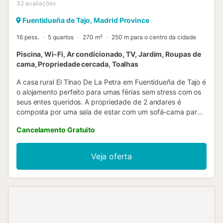
32
avaliações
Fuentidueña de Tajo, Madrid Province
16 pess.
5 quartos
270 m²
250 m para o centro da cidade
Piscina, Wi-Fi, Ar condicionado, TV, Jardim, Roupas de
cama, Propriedade cercada, Toalhas
A casa rural El Tinao De La Petra em Fuentidueña de Tajo é
o alojamento perfeito para umas férias sem stress com os
seus entes queridos. A propriedade de 2 andares é
composta por uma sala de estar com um sofá-cama para
uma pessoa, uma cozinha, 6 quartos e 5 casas de banho e
Cancelamento Gratuito
pode, portanto, acomodar 14 pessoas. As comodidades
adicionais incluem Wi-Fi de alta velocidade (adequado
para chamadas de vídeo) com um espaço de trabalho
Veja oferta
dedicado para escritório em casa, uma televisão, ar
condicionado, bem como uma máquina de lavar roupa.
Também estão disponíveis 2 berços e 2 cadeiras altas.
Este aluguer de férias oferece um espaço exterior privado
com uma piscina (aberta de maio a setembro), jardim,
terraço coberto, churrasco e chuveiro exterior. Os
hóspedes desta propriedade podem desfrutar de um