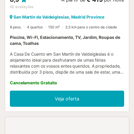
60
avaliações
San Martín de Valdeiglesias, Madrid Province
8 pess.
4 quartos
150 m²
3,5 km para o centro da cidade
Piscina, Wi-Fi, Estacionamento, TV, Jardim, Roupas de
cama, Toalhas
A Casa De Cuento em San Martín de Valdeiglesias é o
alojamento ideal para desfrutarem de umas férias
relaxantes com os vossos entes queridos. A propriedade,
distribuída por 3 pisos, dispõe de uma sala de estar, uma
cozinha, 4 quartos, 2 casas de banho e uma casa de
Cancelamento Gratuito
banho adicional, permitindo acomodar confortavelmente 8
pessoas. Entre as comodidades adicionais encontram-se
Wi-Fi, televisão, máquina de lavar roupa, assim como livros
Veja oferta
e brinquedos para crianças. Também está disponível um
berço. No exterior, usufruem de uma área privada com
piscina (aberta de junho a setembro), jardim, terraço e
churrasqueira. Existem 3 lugares de estacionamento na
propriedade e estacionamento gratuito na rua. É permitido
um máximo de 2 animais de estimação. Não é permitido