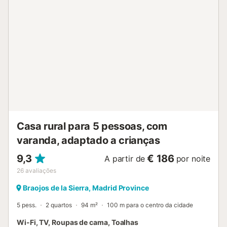
fumar nem realizar eventos. Este imóvel não dispõe de ar
condicionado. Tenham em atenção que a churrasqueira a
carvão ou lenha não pode ser utilizada de junho a
setembro, inclusive, devido ao risco de incêndio na zona.
Os hóspedes terão acesso a uma churrasqueira a gás....
Casa rural para 5 pessoas, com
varanda, adaptado a crianças
9,3
€ 186
A partir de
por noite
26
avaliações
Braojos de la Sierra, Madrid Province
5 pess.
2 quartos
94 m²
100 m para o centro da cidade
Wi-Fi, TV, Roupas de cama, Toalhas