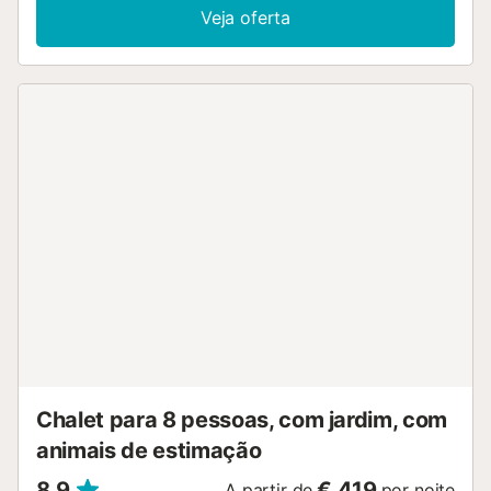
condicionado, uma máquina de lavar roupa, bem como
Veja oferta
toalhas de praia/piscina. Para além disso, uma mesa de
bilhar também é fornecida para o seu prazer. Um berço
também está disponível. Este aluguer de férias oferece
uma piscina privada (disponível de junho a setembro),
jardim, terraço, churrasco e chuveiro exterior. As ligações
de transportes públicos estão localizadas a uma curta
distância a pé e existe um campo de ténis a cerca de 15
minutos a pé. O estacionamento gratuito está disponível
na rua. É permitido um máximo de 5 animais de estimação.
Não é permitido fumar e celebrar eventos. Esta
propriedade dispõe de um conveniente sistema de auto-
check-in....
Chalet para 8 pessoas, com jardim, com
animais de estimação
8,9
€ 419
A partir de
por noite