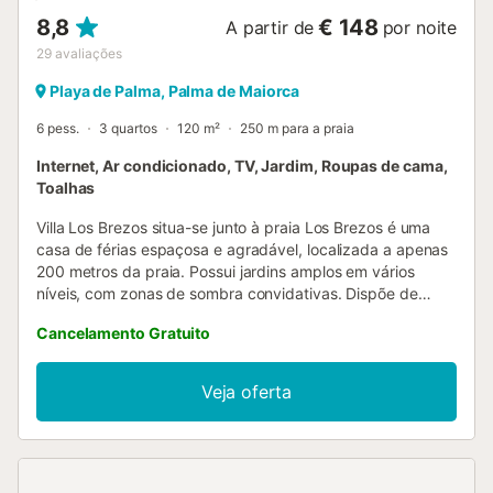
8,8
€ 148
A partir de
por noite
29
avaliações
Playa de Palma, Palma de Maiorca
6 pess.
3 quartos
120 m²
250 m para a praia
Internet, Ar condicionado, TV, Jardim, Roupas de cama,
Toalhas
Villa Los Brezos situa-se junto à praia Los Brezos é uma
casa de férias espaçosa e agradável, localizada a apenas
200 metros da praia. Possui jardins amplos em vários
níveis, com zonas de sombra convidativas. Dispõe de
vários terraços com mesas ao ar livre, ideais para desfrutar
Cancelamento Gratuito
de uma refeição exterior. Há espreguiçadeiras para relaxar
ao sol. A casa tem 3 quartos duplos. Um deles com cama
de casal e os outros dois com 2 camas individuais cada. A
Veja oferta
cozinha é espaçosa, mobilada e equipada. Inclui internet
fibra ótica de 100MG e televisão por satélite. Ar
condicionado em toda a casa, ou seja, nos 3 quartos e na
sala de estar-jantar. Proibido fumar na casa. Festas
proibidas. O valor da taxa turística não está incluído no