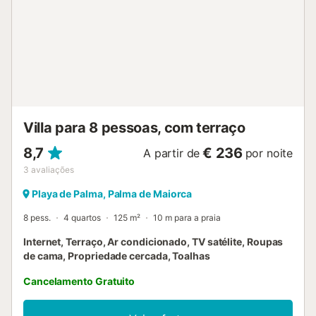
alta velocidade, smart TV, ar condicionado em todas as
divisões, vidros duplos e aquecimento central garantem
conforto todo o ano. A localização é próxima de tudo:
apenas 5 minutos do aeroporto e 10 do centro de Palma.
O passeio marítimo em frente à moradia leva-vos a pé ou
de bicicleta até à Catedral e ao centro histórico, passando
pelo porto de Portixol. As praias de Cala Estància, Can
Pastilla, Arenal e Ciudad Jardín ficam a poucos minutos a
pé e nas redo...
Villa para 8 pessoas, com terraço
8,7
€ 236
A partir de
por noite
3
avaliações
Playa de Palma, Palma de Maiorca
8 pess.
4 quartos
125 m²
10 m para a praia
Internet, Terraço, Ar condicionado, TV satélite, Roupas
de cama, Propriedade cercada, Toalhas
Cancelamento Gratuito