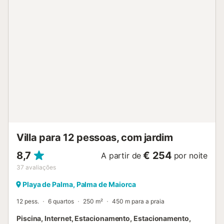
preço e será cobrado a 2,2€ por adulto por noite. Nas
imediações, encontrará uma variedade de restaurantes e
bares. A 200 metros da casa, em primeira linha de praia,
existe um fantástico beach club (Puro Beach). O aeroporto
fica a 5 minutos de carro e o centro de Palma a cerca de
10 minutos de carro. ETV/9466...
Villa para 12 pessoas, com jardim
8,7
€ 254
A partir de
por noite
37
avaliações
Playa de Palma, Palma de Maiorca
12 pess.
6 quartos
250 m²
450 m para a praia
Piscina, Internet, Estacionamento, Estacionamento,