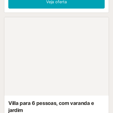
Veja oferta
para crianças, uma cadeira alta e um berço estão
disponíveis mediante pedido. No exterior, há uma piscina,
um jardim, uma varanda, um terraço (com áreas abertas e
cobertas) e um grelhador, todos reservados para seu uso
pessoal. O supermercado mais próximo fica a 8 minutos (5
km) de carro e está situado na cidade vizinha de Les
Meravelles, onde existem muitas lojas, restaurantes e
bares para desfrutar. Aqui também encontrará a praia
mais próxima, a Playa de Palma. O aeroporto mais próximo
é o de Palma, que fica a 10 minutos de carro (9 km). Estão
disponíveis lugares de estacionamento na propriedade.
Não são permitidos animais de estimação. Nome: Son
Sunyer...
Villa para 6 pessoas, com varanda e
jardim