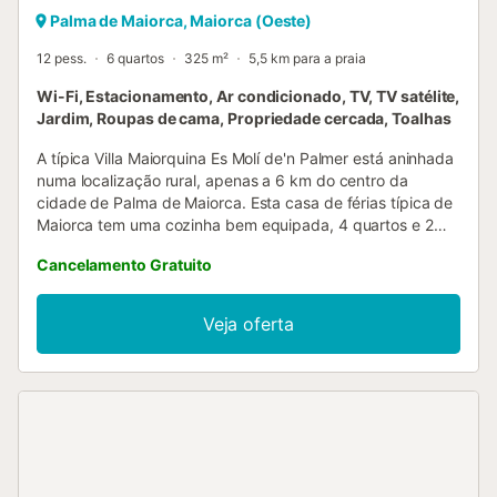
Palma de Maiorca, Maiorca (Oeste)
12 pess.
6 quartos
325 m²
5,5 km para a praia
Wi-Fi, Estacionamento, Ar condicionado, TV, TV satélite,
Jardim, Roupas de cama, Propriedade cercada, Toalhas
A típica Villa Maiorquina Es Molí de'n Palmer está aninhada
numa localização rural, apenas a 6 km do centro da
cidade de Palma de Maiorca. Esta casa de férias típica de
Maiorca tem uma cozinha bem equipada, 4 quartos e 2
casas de banho no rés do chão e mais 2 quartos, 2 casas
Cancelamento Gratuito
de banho e uma sala de estar com televisão por satélite e
uma mesa de bilhar no primeiro andar. A moradia tem
ainda 4 casas de banho adicionais e pode acomodar até
Veja oferta
12 adultos + 2 crianças. As instalações da casa de campo,
perfeita para famílias ou grupos, também incluem Wi-Fi, ar
condicionado, um berço (a pedido), uma cadeira alta (a
pedido), uma mesa de ténis de mesa, bem como vários
lugares de estacionamento na propriedade. Uma garagem
e ferramentas para bicicletas também estão à sua
disposição e muitas rotas de bicicleta podem ser
encontradas nas imediações. O espaço exterior, com o seu