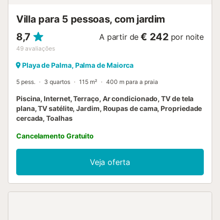
ciclistas são bem-vindos! Existe também uma pequena
oficina na propriedade para que possa tratar das suas
Villa para 5 pessoas, com jardim
bicicletas,...
8,7
€ 242
A partir de
por noite
49
avaliações
Playa de Palma, Palma de Maiorca
5 pess.
3 quartos
115 m²
400 m para a praia
Piscina, Internet, Terraço, Ar condicionado, TV de tela
plana, TV satélite, Jardim, Roupas de cama, Propriedade
cercada, Toalhas
Cancelamento Gratuito
Veja oferta