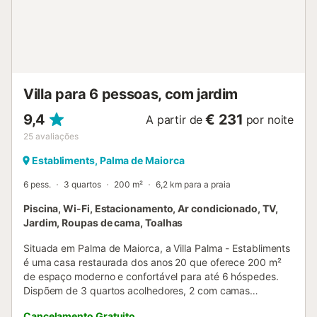
Villa para 6 pessoas, com jardim
9,4
€ 231
A partir de
por noite
25
avaliações
Establiments, Palma de Maiorca
6 pess.
3 quartos
200 m²
6,2 km para a praia
Piscina, Wi-Fi, Estacionamento, Ar condicionado, TV,
Jardim, Roupas de cama, Toalhas
Situada em Palma de Maiorca, a Villa Palma - Establiments
é uma casa restaurada dos anos 20 que oferece 200 m²
de espaço moderno e confortável para até 6 hóspedes.
Dispõem de 3 quartos acolhedores, 2 com camas
individuais e 1 com cama de casal, além de 2 casas de
Cancelamento Gratuito