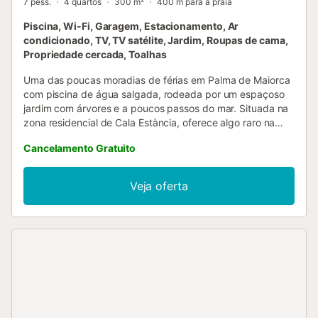
7 pess.
4 quartos
300 m²
400 m para a praia
Piscina, Wi-Fi, Garagem, Estacionamento, Ar
condicionado, TV, TV satélite, Jardim, Roupas de cama,
Propriedade cercada, Toalhas
Uma das poucas moradias de férias em Palma de Maiorca
com piscina de água salgada, rodeada por um espaçoso
jardim com árvores e a poucos passos do mar. Situada na
zona residencial de Cala Estància, oferece algo raro na
capital: piscina privada junto ao mar, várias praias à vossa
Cancelamento Gratuito
porta para todos os gostos e excelente acessibilidade,
com garagem privada e transportes públicos para
qualquer ponto da ilha. A piscina privada de água salgada
Veja oferta
é um verdadeiro luxo, perfeita para nadar sem cloro. Fica
na zona mais soalheira do exterior, rodeada por vários
terraços cobertos e descobertos, alguns com vista mar, e
um pavilhão iluminado com churrasqueira, ideal para
jantares ao ar livre. A moradia de 300 m² distribui-se por
dois pisos e acomoda até 7 hóspedes: sala ampla,
luminosa e acolhedora com lareira e cozinha totalmente
equipada com máquina de lavar e secar roupa. Os quartos
do piso superior têm terraços com vista mar. O Wi-Fi de