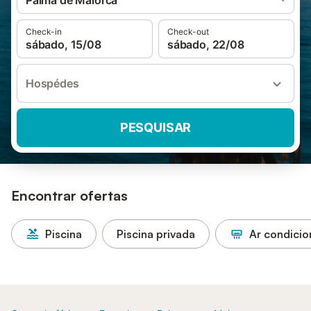
Palma de Maiorca
Check-in
Check-out
sábado, 15/08
sábado, 22/08
Hospédes
PESQUISAR
Encontrar ofertas
Piscina
Piscina privada
Ar condici