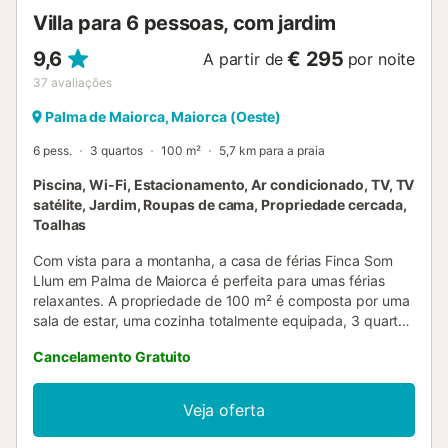
com banheira e outra com duche, que comple...
Villa para 6 pessoas, com jardim
9,6
€ 295
A partir de
por noite
37
avaliações
Palma de Maiorca, Maiorca (Oeste)
6 pess.
3 quartos
100 m²
5,7 km para a praia
Piscina, Wi-Fi, Estacionamento, Ar condicionado, TV, TV
satélite, Jardim, Roupas de cama, Propriedade cercada,
Toalhas
Com vista para a montanha, a casa de férias Finca Som
Llum em Palma de Maiorca é perfeita para umas férias
relaxantes. A propriedade de 100 m² é composta por uma
sala de estar, uma cozinha totalmente equipada, 3 quartos
e 2 casas de banho, bem como 2 casas de banho
Cancelamento Gratuito
adicionais e pode, portanto, acomodar 6 pessoas. As
comodidades adicionais incluem acesso Wi-Fi de alta
velocidade (adequado para chamadas de vídeo) com um
Veja oferta
espaço de trabalho dedicado para escritório em casa, uma
televisão inteligente com serviços de streaming, ar