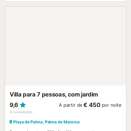
condicionado, uma ventoinha, uma máquina de lavar
roupa, uma máquina de secar roupa, bem como livros e
brinquedos para crianças. Também estão disponíveis um
berço e uma cadeira alta. Este aluguer de férias oferece
um espaço exterior exclusivo com uma piscina, jardim,
terraços abertos e cobertos, churrasqueira e chuveiro
exterior. No exterior, existe um alpendre envidraçado com
uma segunda cozinha e uma área de estar/jantar que
pode ser mantida aberta ou totalmente fechada, conforme
desejado. Estão disponíveis 3 lugares de estacionamento
na propriedade. Não são permitidos animais de estimação,
fumar e celebrar eventos. São fornecidas toalhas de
praia/piscina. A propriedade dispõe de armazenamento
para motas e bicicletas. Esta propriedade tem directrizes
para ajudar os hóspedes com a separação correcta dos
resíduos. São fornecidas mais informações no local. E...
Villa para 7 pessoas, com jardim
9,6
€ 450
A partir de
por noite
22
avaliações
Playa de Palma, Palma de Maiorca