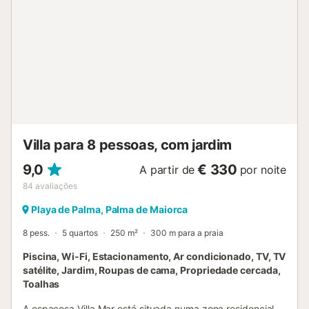
espaçoso terraço, área de churrasco coberta e jardim
idílico com árvores de fruto, nunca deixa de impressionar.
Numerosos restaurantes, bares e lojas estão apenas a
alguns minutos de carro. O centro de Palma de Maiorca
fica a cerca de 10, e as praias de areia ficam a cerca de
20 minutos de carro. A pessoa que faz a reserva deve ter
mais de 25 anos de idade e recomenda-se que tenha
carta de condução para alugar um veículo e desfrutar
plenamente da estadia. Não são permitidas festas ou
eventos e os proprietários pedem que ...
Villa para 8 pessoas, com jardim
9,0
€ 330
A partir de
por noite
84
avaliações
Playa de Palma, Palma de Maiorca
8 pess.
5 quartos
250 m²
300 m para a praia
Piscina, Wi-Fi, Estacionamento, Ar condicionado, TV, TV
satélite, Jardim, Roupas de cama, Propriedade cercada,
Toalhas
A espaçosa Villa Mar está situada numa zona residencial