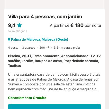
para desfrutarem durante a estadia após dias de praia ou
de descanso na villa. O consumo de água até 10.000 litros
por semana está incluído. É po...
Villa para 4 pessoas, com jardim
9,4
€ 180
A partir de
por noite
57
avaliações
Palma de Maiorca, Maiorca (Oeste)
4 pess.
3 quartos
200 m²
3,2 km para a praia
Piscina, Wi-Fi, Estacionamento, Ar condicionado, TV, TV
satélite, Jardim, Roupas de cama, Propriedade cercada,
Toalhas
Uma encantadora casa de campo com fácil acesso à praia
e às atracções de Palma de Maiorca. A casa de férias Son
Sunyer é composta por uma sala de estar, uma cozinha
bem equipada com máquina de lavar louça e máquina de
café, 3 quartos, bem como 2 casas de banho e pode,
Cancelamento Gratuito
portanto, acomodar 4 pessoas. As comodidades
adicionais incluem Wi-Fi, ar condicionado, uma lareira, uma
televisão. O apartamento é particularmente adequado