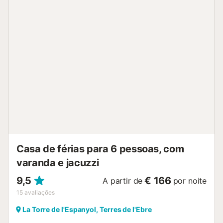
berço. Este aluguer de férias possui 3 varandas privadas
para o seu relaxamento à noite. Desfrute de acesso a uma
área exterior partilhada com um jardim, 2 terraços abertos
e um churrasco durante a sua estadia. As ligações de
transportes públicos estão localizadas a curta distância a
pé. O estacionamento gratuito está disponível na rua. Não
são permitidos animais de estimação e fumar. Esta
propriedade tem directrizes para ajudar os hóspedes com
a separação correcta dos resíduos. São fornecidas mais
informações no local. Esta propriedade tem características
de poupança de luz e água. Ao efetuar a reserva, os
hóspedes concordam em pagar o consumo de eletricidade
acima de uma média de 40 kWh/dia....
Casa de férias para 6 pessoas, com
varanda e jacuzzi
9,5
€ 166
A partir de
por noite
15
avaliações
La Torre de l'Espanyol, Terres de l'Ebre