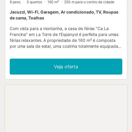
6 pess.
3 quartos
160 m²
250 m para o centro da cidade
Jacuzzi, Wi-Fi, Garagem, Ar condicionado, TV, Roupas
de cama, Toalhas
Com vista para a montanha, a casa de férias "Ca La
Francina" em La Torre de l'Espanyol é perfeita para umas
férias relaxantes. A propriedade de 160 m² é composta
por uma sala de estar, uma cozinha totalmente equipada
com uma máquina de lavar louça, 3 quartos e 3 casas de
banho e pode, portanto, acomodar 7 pessoas. As
comodidades adicionais incluem acesso Wi-Fi (adequado
Veja oferta
para chamadas de vídeo) com um espaço de trabalho
dedicado para escritório em casa, uma televisão
inteligente com serviços de streaming e um leitor de DVD,
ar condicionado, uma máquina de lavar roupa, bem como
livros e brinquedos para crianças. Um berço e uma cadeira
alta também estão disponíveis. A casa de férias dispõe de
uma área exterior privada com um terraço aberto e 3
varandas. A piscina municipal fica apenas a 300 metros
da propriedade. Estão disponíveis 2 lugares de
estacionamento numa garagem, podendo ser encontrado
estacionamento adicional gratuito na rua. As famílias com