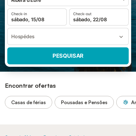
Ribera d'Ebre
Check-in
Check-out
sábado, 15/08
sábado, 22/08
Hospédes
PESQUISAR
Encontrar ofertas
Casas de férias
Pousadas e Pensões
An