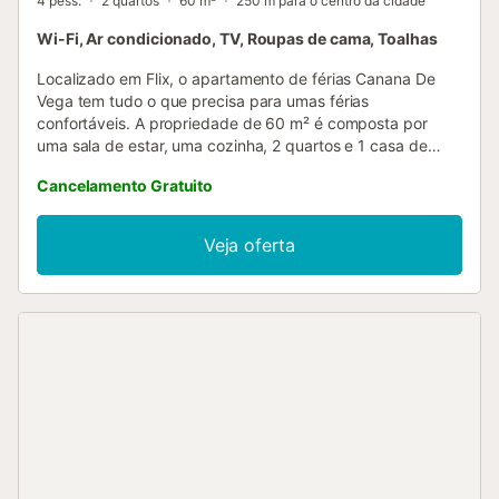
4 pess.
2 quartos
60 m²
250 m para o centro da cidade
Wi-Fi, Ar condicionado, TV, Roupas de cama, Toalhas
Localizado em Flix, o apartamento de férias Canana De
Vega tem tudo o que precisa para umas férias
confortáveis. A propriedade de 60 m² é composta por
uma sala de estar, uma cozinha, 2 quartos e 1 casa de
banho e pode, portanto, acomodar 4 pessoas. As
Cancelamento Gratuito
comodidades adicionais incluem Wi-Fi, uma televisão, ar
condicionado, bem como uma máquina de lavar roupa.
Também está disponível um berço. Este aluguer de férias
Veja oferta
possui uma varanda privada para o seu relaxamento
noturno. Está disponível um lugar de estacionamento na
propriedade e estacionamento gratuito na rua. Não são
permitidos animais de estimação, fumar e celebrar
eventos....