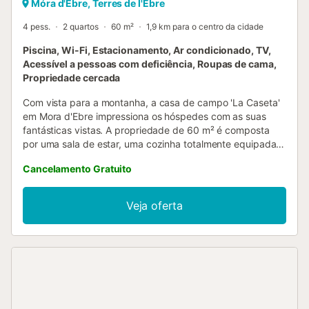
Móra d'Ebre, Terres de l'Ebre
4 pess.
2 quartos
60 m²
1,9 km para o centro da cidade
Piscina, Wi-Fi, Estacionamento, Ar condicionado, TV,
Acessível a pessoas com deficiência, Roupas de cama,
Propriedade cercada
Com vista para a montanha, a casa de campo 'La Caseta'
em Mora d'Ebre impressiona os hóspedes com as suas
fantásticas vistas. A propriedade de 60 m² é composta
por uma sala de estar, uma cozinha totalmente equipada
com uma máquina de lavar louça, 2 quartos e 1 casa de
Cancelamento Gratuito
banho e pode, portanto, acomodar 4 pessoas. As
comodidades adicionais incluem Wi-Fi, uma televisão, ar
condicionado, bem como uma máquina de lavar roupa. Um
Veja oferta
berço e 2 cadeiras altas também estão disponíveis. A casa
de campo possui uma área exterior privada com um
terraço aberto, um terraço coberto e comodidades para
churrascos. A propriedade tem acesso a uma área exterior
partilhada que inclui uma piscina vedada e um chuveiro
exterior. As atracções nas proximidades incluem Port
Aventura, Les Tres Cales (praias), o Castelo de Miravet e a