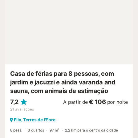
relaxar. A casa de férias também oferece uma varanda
privada onde se pode relaxar à noite. A propriedade está
localizada num canto encantador, ideal para desconectar
como um casal, num ambiente tranquilo e de montanha.
Está situada numa aldeia de montanha a 20 minutos das
praias de L'Hospitalet de L'Infant. O estacionamento
gratuito está disponível na rua. Não são permitidos animais
de estimação, fumar e celebrar eventos. Esta propriedade
tem características de poupança de luz e água. A
utilização do jacuzzi tem um custo adicional a ser pago no
alojamento....
Casa de férias para 8 pessoas, com
jardim e jacuzzi e ainda varanda and
sauna, com animais de estimação
7,2
€ 106
A partir de
por noite
21
avaliações
Flix, Terres de l'Ebre
8 pess.
3 quartos
97 m²
2,2 km para o centro da cidade