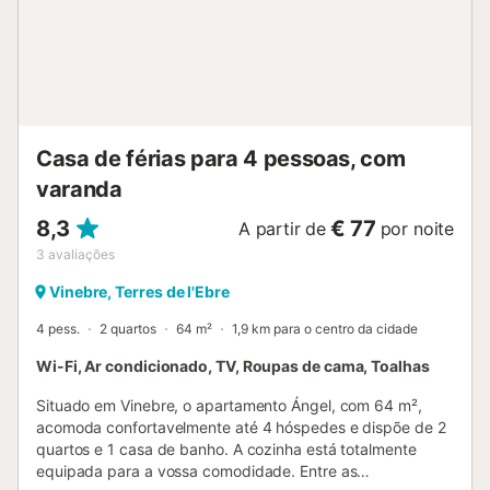
crianças são bem-vindas. A propriedade tem
armazenamento para motas, bicicletas e esquis. Não são
permitidos animais de estimação, fumar e celebrar
eventos. Por favor, evite ruídos desnecessários. Não são
admitidos hóspedes externos que não estejam incluídos na
reserva. A propriedade providencia produtos
caseiros/cultivados em casa. Esta propriedade tem
Casa de férias para 4 pessoas, com
directrizes para ajudar os hóspedes a separar
corretamente os resíduos. São forne...
varanda
8,3
€ 77
A partir de
por noite
3
avaliações
Vinebre, Terres de l'Ebre
4 pess.
2 quartos
64 m²
1,9 km para o centro da cidade
Wi-Fi, Ar condicionado, TV, Roupas de cama, Toalhas
Situado em Vinebre, o apartamento Ángel, com 64 m²,
acomoda confortavelmente até 4 hóspedes e dispõe de 2
quartos e 1 casa de banho. A cozinha está totalmente
equipada para a vossa comodidade. Entre as