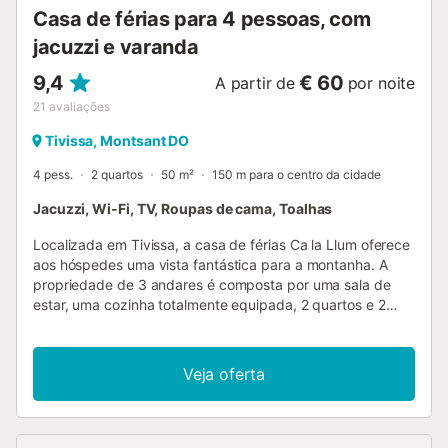
Casa de férias para 4 pessoas, com
jacuzzi e varanda
9,4
€ 60
A partir de
por noite
21
avaliações
Tivissa, Montsant DO
4 pess.
2 quartos
50 m²
150 m para o centro da cidade
Jacuzzi, Wi-Fi, TV, Roupas de cama, Toalhas
Localizada em Tivissa, a casa de férias Ca la Llum oferece
aos hóspedes uma vista fantástica para a montanha. A
propriedade de 3 andares é composta por uma sala de
estar, uma cozinha totalmente equipada, 2 quartos e 2
casas de banho e pode, portanto, acomodar 4 pessoas.
As comodidades adicionais incluem Wi-Fi de alta
velocidade (adequado para chamadas de vídeo), uma
Veja oferta
televisão, uma ventoinha, uma máquina de lavar roupa,
bem como livros e brinquedos para crianças. Este aluguer
de férias dispõe de um espaço exterior privado com um
terraço, uma varanda e comodidades para churrascos. O