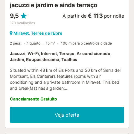
jacuzzi e jardim e ainda terraço
9,5
€ 113
A partir de
por noite
179
avaliações
Miravet, Terres de l'Ebre
2 pess.
1 quarto
15 m²
400 m para o centro da cidade
Jacuzzi, Wi-Fi, Internet, Terraço, Ar condicionado,
Jardim, Roupas de cama, Toalhas
Situated within 48 km of Els Ports and 50 km of Serra del
Montsant, Els Canterers features rooms with air
conditioning and a private bathroom in Miravet. This bed
and breakfast has a garden....
Cancelamento Gratuito
Veja oferta