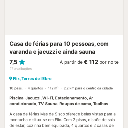
barco. Está disponível um lugar de estacionamento na
propriedade. As famílias com crianças são bem-vindas. É
permitido 1 animal de estimação (máximo de 8 kg) (por
uma taxa). Os hóspedes são convidados a respeitar as
horas de silêncio durante a sua estadia (sem música
depois das 22h). Não é permitido fumar nesta
propriedade. Está disponível uma estação de
Casa de férias para 10 pessoas, com
carregamento de veículos eléctricos. O...
varanda e jacuzzi e ainda sauna
7,5
€ 112
A partir de
por noite
27
avaliações
Flix, Terres de l'Ebre
10 pess.
4 quartos
112 m²
2,2 km para o centro da cidade
Piscina, Jacuzzi, Wi-Fi, Estacionamento, Ar
condicionado, TV, Sauna, Roupas de cama, Toalhas
A casa de férias Mas de Sisco oferece belas vistas para a
montanha e situa-se em Flix. Com 2 pisos, dispõe de sala
de estar, cozinha bem equipada, 4 quartos e 2 casas de