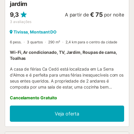
jardim
9,3
€ 75
A partir de
por noite
3
avaliações
Tivissa, Montsant DO
6 pess.
3 quartos
290 m²
2,4 km para o centro da cidade
Wi-Fi, Ar condicionado, TV, Jardim, Roupas de cama,
Toalhas
A casa de férias Ca Cedó está localizada em La Serra
d'Almos e é perfeita para umas férias inesquecíveis com os
seus entes queridos. A propriedade de 2 andares é
composta por uma sala de estar, uma cozinha bem
equipada, 3 quartos e 2 casas de banho e pode, portanto,
Cancelamento Gratuito
acomodar 6 pessoas. As comodidades adicionais incluem
Wi-Fi de alta velocidade (adequado para chamadas de
vídeo) com um espaço de trabalho dedicado para
Veja oferta
escritório em casa, uma televisão, ar condicionado, uma
ventoinha, uma máquina de lavar roupa, bem como livros e
brinquedos para crianças. Também está disponível um