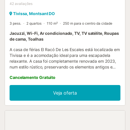
42
avaliações
Tivissa, Montsant DO
3 pess.
2 quartos
110 m²
250 m para o centro da cidade
Jacuzzi, Wi-Fi, Ar condicionado, TV, TV satélite, Roupas
de cama, Toalhas
A casa de férias El Racó De Les Escales está localizada em
Tivissa e é a acomodação ideal para uma escapadela
relaxante. A casa foi completamente renovada em 2023,
num estilo rústico, preservando os elementos antigos e
cuidando da decoração ao máximo. A propriedade de 3
Cancelamento Gratuito
andares é composta por uma sala de estar com um sofá-
cama para uma pessoa, uma cozinha totalmente
equipada, 2 quartos e 2 casas de banho e pode, portanto,
Veja oferta
acomodar 3 pessoas. As comodidades adicionais incluem
Wi-Fi de alta velocidade (adequado para chamadas de
vídeo), uma televisão inteligente com serviços de
streaming, ar condicionado e uma máquina de lavar roupa.
Também está disponível para os hóspedes um quarto com
uma banheira de hidromassagem, um local ideal para