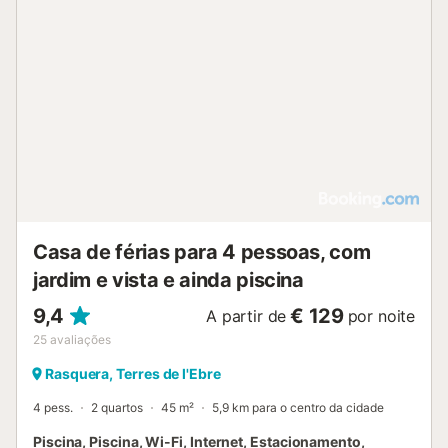
horta de Sant Joan. Os hóspedes também podem fazer
uma prova de vinhos no Priorat ou andar de caiaque no
Rio Ebro. Está disponível um lugar de estacionamento na
propriedade. Não são permitidos animais de estimação e
fumar. Por favor, respeite os animais que se encontram na
quinta, bem como o ambiente e a natureza circundante.
Solicite regras para poder relacionar-se com os animais da
quinta em segurança. A propriedade tem acesso e interior
sem degraus. O anfitrião vende produtos orgânicos locais
e pode fornecer informações sobre actividades turísticas
na área. A propriedade tem uma...
Casa de férias para 4 pessoas, com
jardim e vista e ainda piscina
9,4
€ 129
A partir de
por noite
25
avaliações
Rasquera, Terres de l'Ebre
4 pess.
2 quartos
45 m²
5,9 km para o centro da cidade
Piscina, Piscina, Wi-Fi, Internet, Estacionamento,