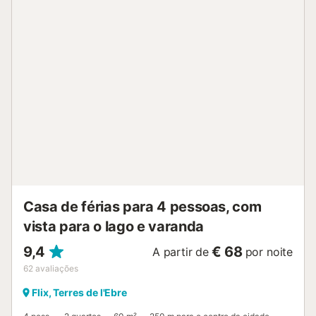
estacionamento gratuito está disponível na rua. É
permitido um máximo de 2 animais de estimação. Não é
permitido fumar e celebrar eventos. O ar condicionado não
está disponível. A propriedade providencia produtos
caseiros/cultivados em casa. Esta propriedade tem
características de poupança de luz e água. Foram
utilizados materiais sustentáveis no isolamento desta
propriedade. À chegada, os hóspedes têm de assinar um
documento com as regras da propriedade....
Casa de férias para 4 pessoas, com
vista para o lago e varanda
9,4
€ 68
A partir de
por noite
62
avaliações
Flix, Terres de l'Ebre