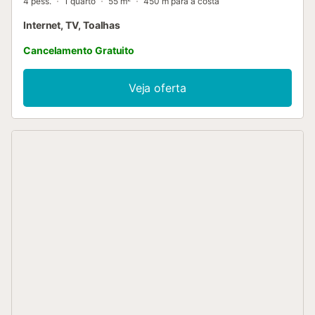
4 pess.
1 quarto
55 m²
450 m para a costa
Internet, TV, Toalhas
Cancelamento Gratuito
Veja oferta