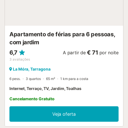
piscina, a rega do jardim ou limitar a utilização da água da
torneira....
Apartamento de férias para 6 pessoas,
com jardim
6,7
€ 71
A partir de
por noite
3
avaliações
La Móra, Tarragona
6 pess.
3 quartos
65 m²
1 km para a costa
Internet, Terraço, TV, Jardim, Toalhas
Cancelamento Gratuito
Veja oferta