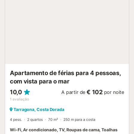
jardim convidam-no a relaxar ao ar livre e a desfrutar da
tranquilidade da zona. 📍 Localização privilegiada: A
apenas 1 km da Platja Llarga, uma das praias mais bonitas
de Tarragona, e a um passo de serviços essenciais como
supermercados. A cidade de Tarragona fica a apenas 2
km, o campo de golfe a 3 km e o aeroporto de Reus a
apenas 6 km, o que o torna um ponto de partida ideal
para explorar a Costa Dourada. ✅ Zona tranquila e perto
do mar ✅ Ideal para uma escapadela em casal ou em
família ✅ Terraço privado e jardim ✅ Bem conectado com
a cidade, praia e aeroporto 🌴 O seu cantinho de calma
mediterrânica espera por si em Tarragona. Reserve já...
Apartamento de férias para 4 pessoas,
com vista para o mar
10,0
€ 102
A partir de
por noite
1
avaliação
Tarragona, Costa Dorada
4 pess.
2 quartos
70 m²
250 m para a costa
Wi-Fi, Ar condicionado, TV, Roupas de cama, Toalhas