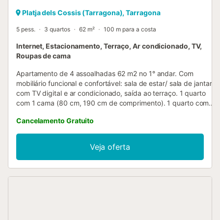
Platja dels Cossis (Tarragona), Tarragona
5 pess.
3 quartos
62 m²
100 m para a costa
Internet, Estacionamento, Terraço, Ar condicionado, TV,
Roupas de cama
Apartamento de 4 assoalhadas 62 m2 no 1° andar. Com
mobiliário funcional e confortável: sala de estar/ sala de jantar
com TV digital e ar condicionado, saída ao terraço. 1 quarto
com 1 cama (80 cm, 190 cm de comprimento). 1 quarto com 2
camas (90 cm, 190 cm de comprimento). 1 quarto com 1
Cancelamento Gratuito
cama (150 cm, 190 cm de comprimento). Cozinha (forno,
Máquina de lavar loiçã, microondas, congelador). Duche/WC.
Calefação a gás. Terraço 5 m2. Móveis de terraço. Vista ao
Veja oferta
mar. O alojamento dispõe de: máquina de lavar a roupa, ferro
de passar roupa. Internet (Sem fio/ Wireless LAN [WLAN],
grátis). Vaga de estacionamento (cercada). Por favor, a ter em
conta: adequado para famílias. Apartamento para não
fumadores. HUTT-003449
ESFCTU00004301500029594800000000000000000HUTT-
0034498...