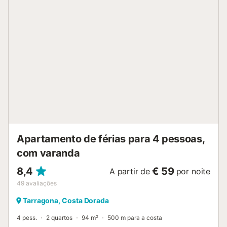
Internet (Sem fio/ Wireless LAN [WLAN], grátis). Por favor,
a ter em conta: apartamento para não fumadores. HUTT-
032669-16
ESFCTU00004301500054619400000000000000HUTT-
032669-162...
Apartamento de férias para 4 pessoas,
com varanda
8,4
€ 59
A partir de
por noite
49
avaliações
Tarragona, Costa Dorada
4 pess.
2 quartos
94 m²
500 m para a costa