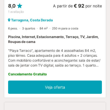
8,0
€ 92
A partir de
por noite
1
avaliação
Tarragona, Costa Dorada
6 pess.
3 quartos
84 m²
250 m para a costa
Piscina, Internet, Estacionamento, Terraço, TV, Jardim,
Roupas de cama
"Playa Tarraco", apartamento de 4 assoalhadas 84 m2,
piso térreo. Casa adequada para 4 adultos + 2 crianças.
Com mobiliário confortável e aconchegante: sala de estar/
sala de jantar com TV digital, saída ao terraço. 1 quarto
com 1 cama de casal (135 cm, 190 cm de comprimento),
Cancelamento Gratuito
duche/WC, saída ao terraço. 1 quarto com 1 cama de
casal (135 cm, 190 cm de comprimento). 1 quarto com 1
cama (90 cm, 190 cm de comprimento), 1 possibilidade
Veja oferta
para dormir (90 cm, 180 cm de comprimento). Cozinha
(forno, Máquina de lavar loiçã 4 placas de vitrocerâmica).
Duche/WC. Nenhuma opção de aquecimento. Terraço.
Móveis de terraço. O alojamento dispõe de: máquina de
lavar a roupa, ferro de passar roupa, secador de cabelo.