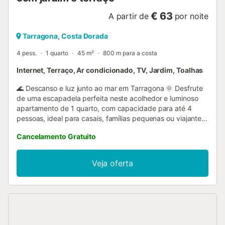
€ 63
A partir de
por noite
Tarragona, Costa Dorada
4 pess.
1 quarto
45 m²
800 m para a costa
Internet, Terraço, Ar condicionado, TV, Jardim, Toalhas
🌊 Descanso e luz junto ao mar em Tarragona 🌞 Desfrute
de uma escapadela perfeita neste acolhedor e luminoso
apartamento de 1 quarto, com capacidade para até 4
pessoas, ideal para casais, famílias pequenas ou viajantes
que procuram conforto num ambiente tranquilo. Com os
Cancelamento Gratuito
seus 45 m², este alojamento oferece tudo o necessário
para se sentir em casa: um quarto duplo confortável, uma
sala com sofá-cama e uma cozinha americana totalmente
Veja oferta
equipada com máquina de lavar loiça, forno, micro-ondas,
máquina de café e chaleira. Tudo preparado para que
possa cozinhar e desfrutar com total liberdade. O
apartamento conta ainda com ar condicionado,
aquecimento, wifi, máquina de lavar roupa e uma casa de
banho completa. O seu terraço privado de 10 m² e o