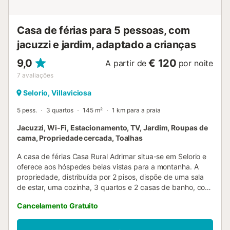
crianças são bem-vindas. É permitido um animal de
estimação. Não é permitido fumar e celebrar eventos. A
propriedade providencia produtos caseiros/cultivados em
Casa de férias para 5 pessoas, com
casa. O aloj...
jacuzzi e jardim, adaptado a crianças
9,0
€ 120
A partir de
por noite
7
avaliações
Selorio, Villaviciosa
5 pess.
3 quartos
145 m²
1 km para a praia
Jacuzzi, Wi-Fi, Estacionamento, TV, Jardim, Roupas de
cama, Propriedade cercada, Toalhas
A casa de férias Casa Rural Adrimar situa-se em Selorio e
oferece aos hóspedes belas vistas para a montanha. A
propriedade, distribuída por 2 pisos, dispõe de uma sala
de estar, uma cozinha, 3 quartos e 2 casas de banho, com
capacidade para acomodar 5 pessoas. Entre as
Cancelamento Gratuito
comodidades adicionais encontram-se Wi-Fi com espaço
de trabalho dedicado para teletrabalho, televisão, ar
condicionado, máquina de lavar roupa, bem como livros e