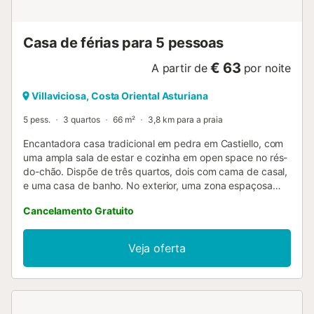
Casa de férias para 5 pessoas
€ 63
A partir de
por noite
Villaviciosa, Costa Oriental Asturiana
5 pess.
3 quartos
66 m²
3,8 km para a praia
Encantadora casa tradicional em pedra em Castiello, com
uma ampla sala de estar e cozinha em open space no rés-
do-chão. Dispõe de três quartos, dois com cama de casal,
e uma casa de banho. No exterior, uma zona espaçosa
com mesa e bancos oferece o local perfeito para desfrutar
Cancelamento Gratuito
das vistas deslumbrantes da região....
Veja oferta