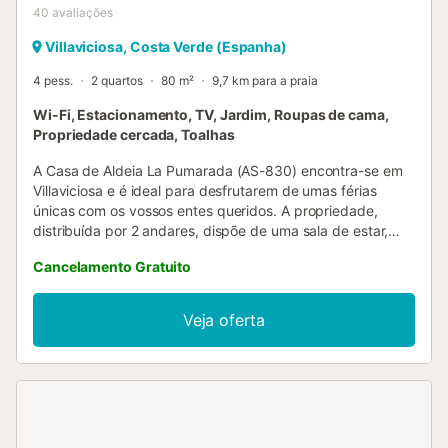
40
avaliações
Villaviciosa, Costa Verde (Espanha)
4 pess.
2 quartos
80 m²
9,7 km para a praia
Wi-Fi, Estacionamento, TV, Jardim, Roupas de cama,
Propriedade cercada, Toalhas
A Casa de Aldeia La Pumarada (AS-830) encontra-se em
Villaviciosa e é ideal para desfrutarem de umas férias
únicas com os vossos entes queridos. A propriedade,
distribuída por 2 andares, dispõe de uma sala de estar,
cozinha, 2 quartos e 1 casa de banho, acomodando
Cancelamento Gratuito
confortavelmente 4 pessoas. Entre as comodidades
adicionais incluem-se Wi-Fi, televisão e máquina de lavar
roupa. Também está disponível um berço para os
Veja oferta
hóspedes que necessitarem. Esta casa rural oferece um
espaço exterior privado com jardim e zona de churrasco,
perfeito para relaxarem ao ar livre. Além disso, existe um
lugar de estacionamento dentro do recinto para maior
comodidade. Não são permitidos animais de estimação
nem a realização de eventos na propriedade. Este