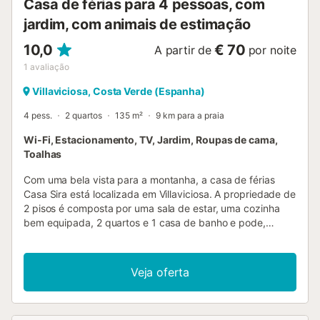
Casa de férias para 4 pessoas, com
jardim, com animais de estimação
10,0
€ 70
A partir de
por noite
1
avaliação
Villaviciosa, Costa Verde (Espanha)
4 pess.
2 quartos
135 m²
9 km para a praia
Wi-Fi, Estacionamento, TV, Jardim, Roupas de cama,
Toalhas
Com uma bela vista para a montanha, a casa de férias
Casa Sira está localizada em Villaviciosa. A propriedade de
2 pisos é composta por uma sala de estar, uma cozinha
bem equipada, 2 quartos e 1 casa de banho e pode,
portanto, acomodar 4 pessoas. As comodidades
adicionais incluem Wi-Fi de alta velocidade (adequado
para chamadas de vídeo) com um espaço de trabalho
Veja oferta
dedicado para escritório em casa, uma televisão, bem
como uma máquina de lavar roupa. Um berço e uma
cadeira alta também estão disponíveis. Este aluguer de