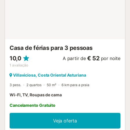
descansar, explorar a região, fazer trilhos, surfar, pescar
ou provar a gastronomia local. A poucos metros da Praia
España, a casa tem jardim e divide-se em dois
apartamentos independentes, ideal para dois grupos com
zona exterior comum....
Casa de férias para 3 pessoas
10,0
€ 52
A partir de
por noite
1
avaliação
Villaviciosa, Costa Oriental Asturiana
3 pess.
2 quartos
50 m²
6 km para a praia
Wi-Fi, TV, Roupas de cama
Cancelamento Gratuito
Veja oferta