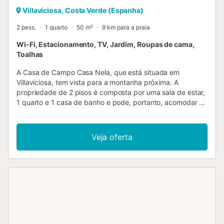
Villaviciosa, Costa Verde (Espanha)
2 pess.
1 quarto
50 m²
9 km para a praia
Wi-Fi, Estacionamento, TV, Jardim, Roupas de cama,
Toalhas
A Casa de Campo Casa Nela, que está situada em
Villaviciosa, tem vista para a montanha próxima. A
propriedade de 2 pisos é composta por uma sala de estar,
1 quarto e 1 casa de banho e pode, portanto, acomodar 2
pessoas. As comodidades adicionais incluem Wi-Fi, bem
como uma televisão. Um berço e uma cadeira alta também
estão disponíveis. Este alojamento não dispõe de: ar
Veja oferta
condicionado. Esta acolhedora casa de campo dispõe de
um espaço exterior privado com um jardim, um terraço
aberto, um terraço coberto e comodidades para
churrascos. A casa de campo está situada numa área
muito tranquila, oferecendo um retiro pacífico em contacto
com a natureza. Existem várias praias a menos de 20
minutos de carro. Apenas a 7 minutos a pé da
propriedade, os hóspedes podem desfrutar de uma
espetacular área recreativa com vistas para La Mar e para