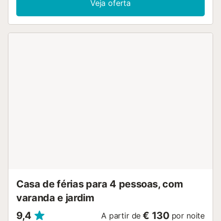
Veja oferta
brinquedos para crianças. Também está disponível um
berço. Este alojamento de férias possui um espaço exterior
privado que inclui um terraço descoberto, varanda e
churrasqueira. Existe estacionamento disponível na
propriedade. É permitida a estadia de um animal de
estimação por reserva, mediante consulta ou pedido. Não
é permitido fumar nem realizar eventos....
Casa de férias para 4 pessoas, com
varanda e jardim
9,4
€ 130
A partir de
por noite