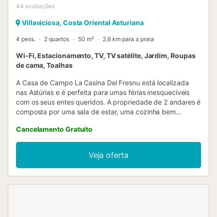
44
avaliações
Villaviciosa, Costa Oriental Asturiana
4 pess.
2 quartos
50 m²
2,6 km para a praia
Wi-Fi, Estacionamento, TV, TV satélite, Jardim, Roupas
de cama, Toalhas
A Casa de Campo La Casina Del Fresnu está localizada
nas Astúrias e é perfeita para umas férias inesquecíveis
com os seus entes queridos. A propriedade de 2 andares é
composta por uma sala de estar, uma cozinha bem
equipada, 2 quartos e 1 casa de banho e pode, portanto,
Cancelamento Gratuito
acomodar 4 pessoas. As comodidades adicionais incluem
Wi-Fi de alta velocidade (adequado para chamadas de
vídeo), uma televisão, uma máquina de lavar roupa, bem
Veja oferta
como livros e brinquedos para crianças. Um berço
também está disponível. Este alojamento não dispõe de: ar
condicionado. Este aluguer de férias dispõe de uma
varanda exterior privada e de uma área para churrascos.
Esta casa de campo oferece acesso a um jardim
partilhado para o seu relaxamento ao ar livre. Além disso,