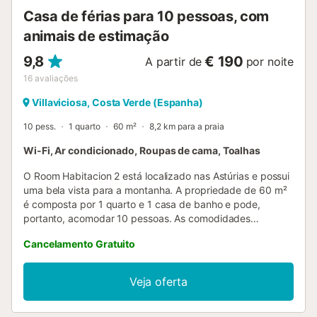
Casa de férias para 10 pessoas, com
animais de estimação
9,8
€ 190
A partir de
por noite
16
avaliações
Villaviciosa, Costa Verde (Espanha)
10 pess.
1 quarto
60 m²
8,2 km para a praia
Wi-Fi, Ar condicionado, Roupas de cama, Toalhas
O Room Habitacion 2 está localizado nas Astúrias e possui
uma bela vista para a montanha. A propriedade de 60 m²
é composta por 1 quarto e 1 casa de banho e pode,
portanto, acomodar 10 pessoas. As comodidades
adicionais incluem Wi-Fi de alta velocidade (adequado
Cancelamento Gratuito
para chamadas de vídeo), bem como ar condicionado. Um
berço também está disponível. A pousada dispõe de um
terraço descoberto partilhado, ideal para relaxarem nas
Veja oferta
tardes. Há um bar mesmo ao lado que serve jantares e
pequenos-almoços; podem consultar-nos para mais