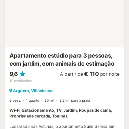
os Picos de Europa. Está disponível um lugar de
estacionamento na propriedade. As famílias com crianças
são bem-vindas. Não são permitidos animais de
estimação, fumar e celebrar eventos. Esta propriedade
dispõe de um conveniente sistema de auto-check-in. É
providenciada uma mudança de roupa de cama após
várias noites de estadia. Está disponível o aluguer de
vários veículos....
Apartamento estúdio para 3 pessoas,
com jardim, com animais de estimação
9,6
€ 110
A partir de
por noite
19
avaliações
Argüero, Villaviciosa
3 pess.
1 quarto
30 m²
3,2 km para a praia
Wi-Fi, Estacionamento, TV, Jardim, Roupas de cama,
Propriedade cercada, Toalhas
Localizado nas Astúrias, o apartamento Suite Galería tem