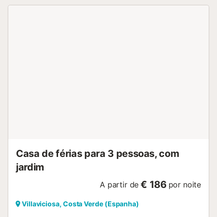
informações sobre este serviço. É permitido um máximo de
dois animais de companhia. Não é permitido fumar nem
realizar eventos nas instalações. Estas regras ajudam a
manter um ambiente agradável e confortável para todos
os hóspedes....
Casa de férias para 3 pessoas, com
jardim
€ 186
A partir de
por noite
Villaviciosa, Costa Verde (Espanha)