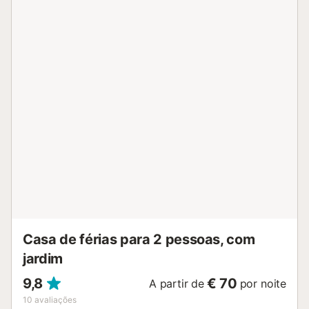
férias dispõe de uma área exterior privada com um jardim,
um terraço aberto, um terraço coberto, uma varanda e
comodidades para churrascos. Está disponível um lugar
de estacionamento na propriedade e estacionamento
gratuito na rua. É permitido um animal de estimação. Não
é permitido fumar e celebrar eventos. O ar condicionado
não está disponível....
Casa de férias para 2 pessoas, com
jardim
9,8
€ 70
A partir de
por noite
10
avaliações