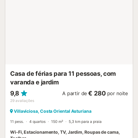
alojamento não dispõe de ar condicionado....
Casa de férias para 11 pessoas, com
varanda e jardim
9,8
€ 280
A partir de
por noite
29
avaliações
Villaviciosa, Costa Oriental Asturiana
11 pess.
4 quartos
150 m²
5,3 km para a praia
Wi-Fi, Estacionamento, TV, Jardim, Roupas de cama,