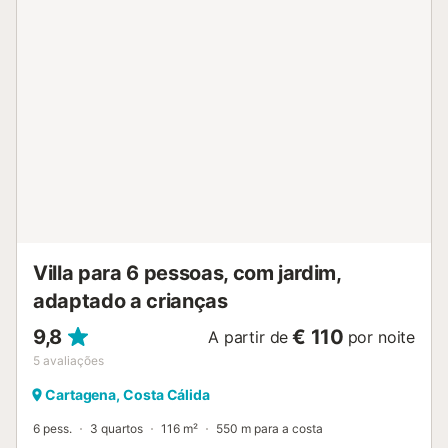
ou restaurante mais próximo, "El Faro", fica a apenas 200
metros. O supermercado mais próximo situa-se entre 200
e 400 metros. As praias da região, como Playa de Las
Moreras e Playa Bolnuevo, estão a cerca de 10,7 km. O
Aeroporto de Múrcia encontra-se a aproximadamente 51,8
km. Estacionamento gratuito disponível na propriedade.
Animais de estimação são permitidos, exceto durante as
férias de verão. Não são permitidas festas. Sejam bem-
vindos à Villa Miantojo em Mazarrón....
Villa para 6 pessoas, com jardim,
adaptado a crianças
9,8
€ 110
A partir de
por noite
5
avaliações
Cartagena, Costa Cálida
6 pess.
3 quartos
116 m²
550 m para a costa