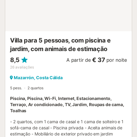
neste anúncio. Os equipamentos não mencionados não
são considerados presentes. Salvo existência de estação
de carregamento elétrico na habitação, é proibido
carregar veículos elétricos....
Villa para 5 pessoas, com piscina e
jardim, com animais de estimação
8,5
€ 37
A partir de
por noite
26
avaliações
Mazarrón, Costa Cálida
5 pess.
2 quartos
Piscina, Piscina, Wi-Fi, Internet, Estacionamento,
Terraço, Ar condicionado, TV, Jardim, Roupas de cama,
Toalhas
- 2 quartos, com 1 cama de casal e 1 cama de solteiro e 1
sofá-cama de casal - Piscina privada - Aceita animais de
estimação - Mobiliário de exterior privado em jardim