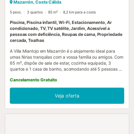
Mazarrón, Costa Cálida
5 pess.
3 quartos
85 m²
8,2 km para a costa
Piscina, Piscina infantil, Wi-Fi, Estacionamento, Ar
condicionado, TV, TV satélite, Jardim, Acessível a
pessoas com deficiência, Roupas de cama, Propriedade
cercada, Toalhas
A Villa Miantojo em Mazarrón é o alojamento ideal para
umas férias tranquilas com a vossa família ou amigos. Com
65 m², dispõe de sala de estar, cozinha equipada, 3
quartos e 1 casa de banho, acomodando até 5 pessoas –
perfeito para férias em família. Inclui Wi-Fi (adequado para
Cancelamento Gratuito
videochamadas), ar condicionado, máquina de lavar roupa
e máquina de lavar loiça. Berço e cadeira alta disponíveis
mediante pedido. No exterior privado encontram uma
Veja oferta
piscina, jardim, mobiliário de jardim, piscina infantil, terraço
aberto e churrasqueira. O alpendre oferece sombra e
vistas agradáveis para a piscina e o jardim, sendo o local
perfeito para apanhar sol e relaxar. A partir da villa, têm
acesso a uma bela zona com excelentes trilhos para
caminhadas, ciclismo e observação de aves. O bar, café