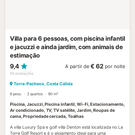
disponível um lugar de estacionamento na propriedade e
estacionamento gratuito na rua. É permitido um máximo de
5 animais de estimação (aplicam-se taxas). O acesso Wi-Fi
não está disponível. A propriedade tem acesso sem
degraus e interior. São fornecidas toalhas de praia/piscina.
A propriedade dispõe de armazenamento para motas e
Villa para 6 pessoas, com piscina infantil
biciclet...
e jacuzzi e ainda jardim, com animais de
estimação
9,4
€ 62
A partir de
por noite
59
avaliações
Torre-Pacheco, Costa Cálida
6 pess.
2 quartos
80 m²
Piscina, Jacuzzi, Piscina infantil, Wi-Fi, Estacionamento,
Ar condicionado, TV, TV satélite, Jardim, Roupas de
cama, Propriedade cercada, Toalhas
A villa Luxury Spa e golf villa Denton está localizada no La
Torre Golf Resort e é o alojamento ideal para uma