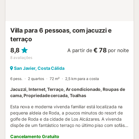
Villa para 6 pessoas, com jacuzzi e
terraço
8,8
€ 78
A partir de
por noite
8
avaliações
San Javier, Costa Cálida
6 pess.
2 quartos
72 m²
2,5 km para a costa
Jacuzzi, Internet, Terraço, Ar condicionado, Roupas de
cama, Propriedade cercada, Toalhas
Esta nova e moderna vivenda familiar está localizada na
pequena aldeia de Roda, a poucos minutos do resort de
golfe de Roda e da cidade de Los Alcázares. A vivenda
dispõe de um fantástico terraço no último piso com sofás
chill out, espreguiçadeiras, mesa e cadeiras para refeições
Cancelamento Gratuito
ao ar livre, bem como jacuzzi e guarda-sol. A vivenda tem