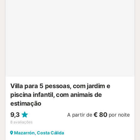
animais de estimação. Não são permitidos grupos de
jovens. O papel higiénico é fornecido mas o sabão não....
Villa para 5 pessoas, com jardim e
piscina infantil, com animais de
estimação
9,3
€ 80
A partir de
por noite
8
avaliações
Mazarrón, Costa Cálida