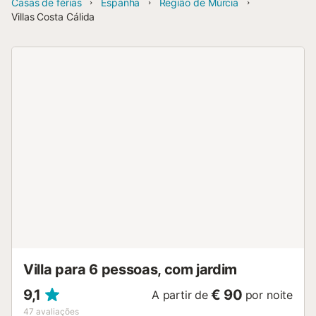
Casas de férias
Espanha
Região de Múrcia
Villas Costa Cálida
Villa para 6 pessoas, com jardim
9,1
€ 90
A partir de
por noite
47
avaliações