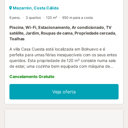
Mazarrón, Costa Cálida
6 pess.
3 quartos
120 m²
650 m para a costa
Piscina, Wi-Fi, Estacionamento, Ar condicionado, TV
satélite, Jardim, Roupas de cama, Propriedade cercada,
Toalhas
A villa Casa Cuesta está localizada em Bolnuevo e é
perfeita para umas férias inesquecíveis com os seus entes
queridos. Esta propriedade de 120 m² consiste numa sala
de estar, uma cozinha bem equipada com máquina de
lavar loiça, 3 quartos, e 2 casas de banho e pode,
Cancelamento Gratuito
portanto, acomodar 6 pessoas. Outras comodidades
incluem Wi-Fi, TV satélite, ar condicionado, bem como uma
máquina de lavar roupa. Uma cama de bebé e uma
Veja oferta
cadeira alta estão também disponíveis. O ponto alto deste
alojamento é a sua área exterior privada com piscina, um
jardim, um terraço aberto, um terraço coberto, um
churrasco e um duche exterior. 2 lugares de
estacionamento estão disponíveis na propriedade. Há
estacionamento gratuito disponível na rua. São permitidos