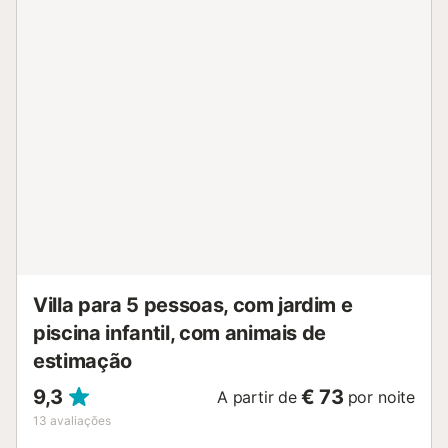
que oferece canais internacionais, incluindo do Reino
Unido, e WiFi gratuito. Para famílias, a propriedade inclui 4
raquetes de ténis, um berço e uma cadeira alta.
Aquecimento está disponível para estadias de inverno. O
deslumbrante terraço na cobertura oferece vistas
panorâmicas do Canal Veneziola e do Mar Mediterrâneo. A
moradia é adequada para crianças e segura, tornando-a
ideal para famílias de todas as idades. Localização
Privilegiada e Comodidades Próximas Situada em La
Manga, a poucos passos de restaurantes, lojas e um
fantástico bar de praia. Excelente serviço de autocarro a
apenas 500m de distância, com frequência durante a
época alta e boas ligações fora de época. Características
Principais: ✅ Piscina Privada e Duche Exterior ...
Villa para 5 pessoas, com jardim e
piscina infantil, com animais de
estimação
9,3
€ 73
A partir de
por noite
13
avaliações