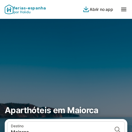
ferias-espanha
Abrir no app
por Holidu
Aparthóteis em Maiorca
Destino