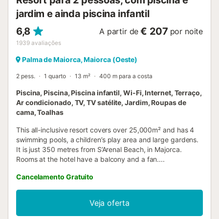
Resort para 2 pessoas, com piscina e
jardim e ainda piscina infantil
6,8
€ 207
A partir de
por noite
1939
avaliações
Palma de Maiorca, Maiorca (Oeste)
2 pess.
1 quarto
13 m²
400 m para a costa
Piscina, Piscina, Piscina infantil, Wi-Fi, Internet, Terraço,
Ar condicionado, TV, TV satélite, Jardim, Roupas de
cama, Toalhas
This all-inclusive resort covers over 25,000m² and has 4
swimming pools, a children’s play area and large gardens.
It is just 350 metres from S’Arenal Beach, in Majorca.
Rooms at the hotel have a balcony and a fan....
Cancelamento Gratuito
Veja oferta