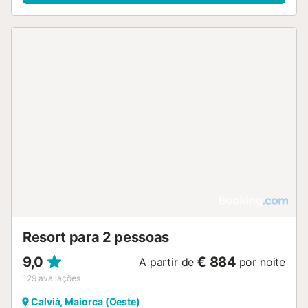
saunas, banho turco, espreguiçadeiras e chuveiros de
sensações, e os tratamentos estão disponíveis por um
custo extra. Já os quartos, com vistas do campo de golfe
ou da piscina, incluem TV de tela plana via satélite,
frigobar, área de estar e banheiro com roupão de banho,
chinelos e secador de cabelo. Além disso, os restaurantes
do Lindner Portals Nous Resort servem culinária gourmet
internacional e de estilo mediterrâneo, e você pode relaxar
no bar à beira da piscina. Para sua comodidade, um
estacionamento privativo gratuito está disponível no local.
Palma e o Shopping Center Porti Pi podem ser alcançados
em 10 minutos de carro ou ônibus....
Resort para 2 pessoas
9,0
€ 884
A partir de
por noite
129
avaliações
Calvià, Maiorca (Oeste)