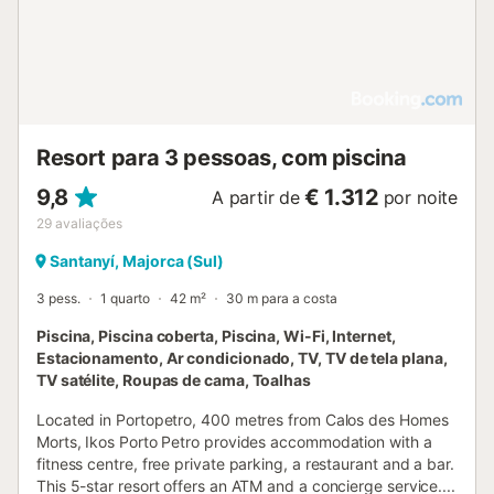
requisitos, caso contrário será cobrado um custo adicional
na propriedade. Observe que crianças entre 2 e 12 anos
de idade devem se hospedar nos quartos que aceitam 2
adultos + 1 criança. Por favor, observe que crianças acima
de 12 anos de idade são consideradas como adultos....
Resort para 3 pessoas, com piscina
9,8
€ 1.312
A partir de
por noite
29
avaliações
Santanyí, Majorca (Sul)
3 pess.
1 quarto
42 m²
30 m para a costa
Piscina, Piscina coberta, Piscina, Wi-Fi, Internet,
Estacionamento, Ar condicionado, TV, TV de tela plana,
TV satélite, Roupas de cama, Toalhas
Located in Portopetro, 400 metres from Calos des Homes
Morts, Ikos Porto Petro provides accommodation with a
fitness centre, free private parking, a restaurant and a bar.
This 5-star resort offers an ATM and a concierge service....