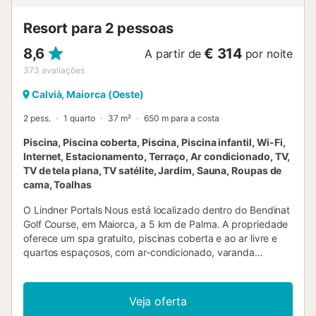
Resort para 2 pessoas
8,6
€ 314
A partir de
por noite
373
avaliações
Calvià, Maiorca (Oeste)
2 pess.
1 quarto
37 m²
650 m para a costa
Piscina, Piscina coberta, Piscina, Piscina infantil, Wi-Fi,
Internet, Estacionamento, Terraço, Ar condicionado, TV,
TV de tela plana, TV satélite, Jardim, Sauna, Roupas de
cama, Toalhas
O Lindner Portals Nous está localizado dentro do Bendinat
Golf Course, em Maiorca, a 5 km de Palma. A propriedade
oferece um spa gratuito, piscinas coberta e ao ar livre e
quartos espaçosos, com ar-condicionado, varanda
privativa e WiFi gratuito. O Lindner Golf & Wellness Resort
Portals Nous apresenta decoração em estilo colonial, com
influências africanas, e está cercado por extensos jardins e
Veja oferta
terraços, ideais para você relaxar. O spa conta com 2