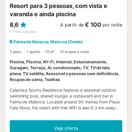
Resort para 3 pessoas, com vista e
varanda e ainda piscina
8,6
€ 100
A partir de
por noite
1179
avaliações
Palma de Maiorca, Maiorca (Oeste)
3 pess.
1 quarto
15 m²
10 m para a costa
Piscina, Piscina, Wi-Fi, Internet, Estacionamento,
Garagem, Terraço, Ar condicionado, TV, TV de tela
plana, TV satélite, Acessível a pessoas com deficiência,
Roupas de cama, Toalhas
Calanova Sports Residence features a seasonal outdoor
swimming pool, shared lounge, a restaurant and bar in
Palma de Mallorca. Located around 90 metres from Playa
Cala Nova, the resort with free WiFi is also 6.3 km away
from Palma Yacht Club....
Veja oferta