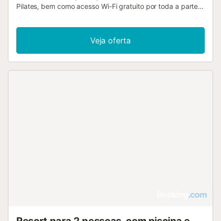
Pilates, bem como acesso Wi-Fi gratuito por toda a parte.
No momento do check-in, os hóspedes deverão
apresentar um documento de identificação com fotografia
e um cartão de crédito. Por favor, observe que todos os
Veja oferta
Pedidos Especiais estão sujeitos à disponibilidade e que
poderão acarretar custos adicionais....