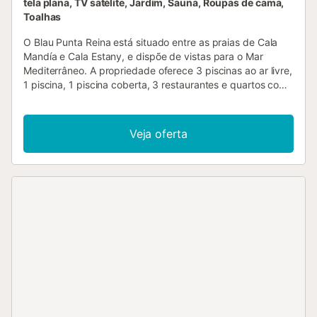
tela plana, TV satélite, Jardim, Sauna, Roupas de cama,
Toalhas
O Blau Punta Reina está situado entre as praias de Cala
Mandía e Cala Estany, e dispõe de vistas para o Mar
Mediterrâneo. A propriedade oferece 3 piscinas ao ar livre,
1 piscina, 1 piscina coberta, 3 restaurantes e quartos com
varanda. Todos os quartos e apartamentos do Punta Reina
Resort oferecem decoração simples e em cores claras e
dispõem de ar-condicionado, TV via satélite e cozinha
Veja oferta
compacta. O restaurante buffet do hotel serve uma
variedade de pratos de culinária internacional e o
restaurante La Finca serve tapas (petiscos) espanhóis
tradicionais. Outras opções incluem pizzaria e bar com
terraço. O spa do Blau Punta dispõe de banhos turcos,
banheira de hidromassagem e piscina coberta. A
propriedade também oferece centro de beleza e as
instalações desportivas incluem campos de vôlei e de
tênis, minigolfe e academia. O hotel fica a pouco mais de
uma hora de carro de Palma e do seu aeroporto. Já o
Parque Cala Mondragó fica a 14 km de distância. Por
favor, observe que todas as crianças que se hospedam
devem ser incluídas na reserva e cumprir os pré-