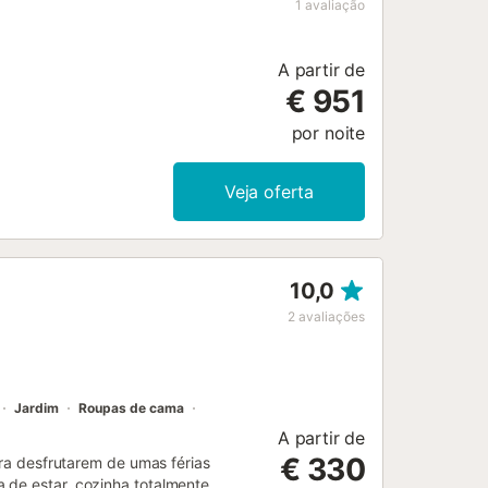
1
avaliação
A partir de
€ 951
por noite
Veja oferta
10,0
2
avaliações
Jardim
Roupas de cama
A partir de
€ 330
ara desfrutarem de umas férias
 de estar, cozinha totalmente