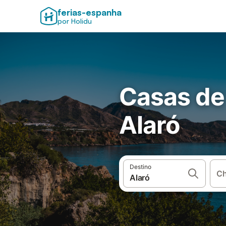
ferias-espanha
por Holidu
Casas de
Alaró
Destino
Ch