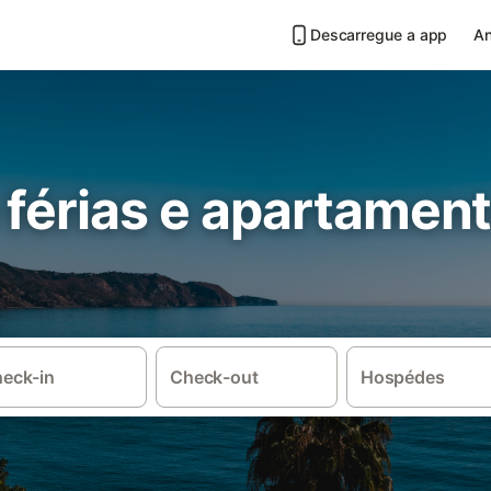
Descarregue a app
An
 férias e apartamen
eck-in
Check-out
Hospédes