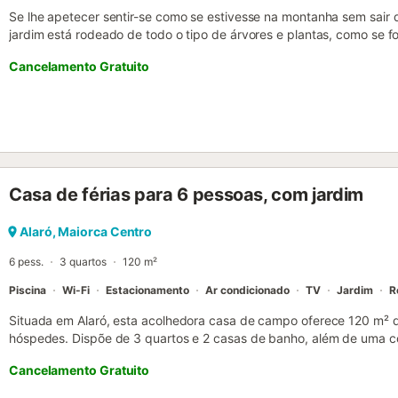
Se lhe apetecer sentir-se como se estivesse na montanha sem sair de
jardim está rodeado de todo o tipo de árvores e plantas, como se
botânico. Repleto também de clareiras e caminhos formados pelas p
Cancelamento Gratuito
passeios aqui serão memoráveis, assim como sentar-se ao ar livre 
tranquilamente. No alpendre poderá tomar um energizante pequen
desfruta das vistas sobre o campo, a vila e as montanhas. O terren
casa, decorada com inúmeras maravilhosas antiguidades, tem um a
sala de jantar preparada para até oito pessoas. De seguida, acede-s
condicionado, lareira a lenha e amplos sofás para relaxar a ver telev
A cozinha, embora pequena, dispõe de todos os utensílios e eletro
Casa de férias para 6 pessoas, com jardim
vitrocerâmica, forno e micro-ondas, entre outros. A lavandaria é 
máquina de lavar roupa, tábua de engomar e ferro de engomar. Na
e bidé. Ao subir as escadas, chega-se aos quartos, um com duas c
Alaró, Maiorca Centro
berço e uma cadeira de comer, e uma casa de banho privativa, e
6 pess.
3 quartos
120 m²
Ambos têm...
Piscina
Wi-Fi
Estacionamento
Ar condicionado
TV
Jardim
R
Situada em Alaró, esta acolhedora casa de campo oferece 120 m² d
hóspedes. Dispõe de 3 quartos e 2 casas de banho, além de uma c
A propriedade conta com ar condicionado, Wi-Fi adequado para v
Cancelamento Gratuito
roupa e uma área de trabalho dedicada. Para famílias com crianças
e cadeira alta. No exterior, desfrutem de um jardim privado e de um