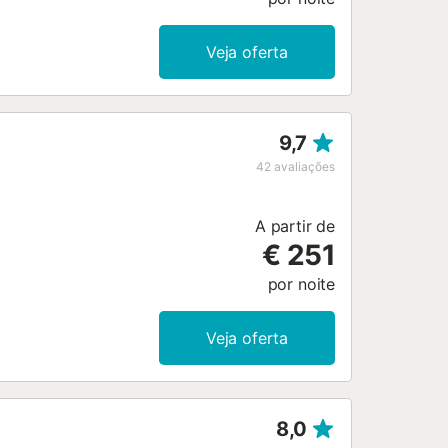
Veja oferta
9,7
42
avaliações
A partir de
€ 251
por noite
Veja oferta
8,0