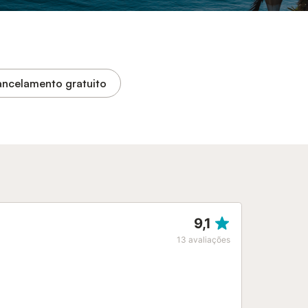
ncelamento gratuito
9,1
13
avaliações