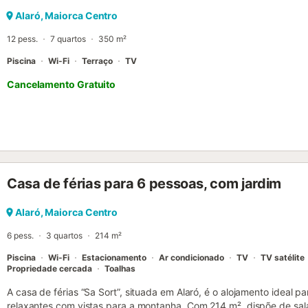
Alaró, Maiorca Centro
12 pess.
7 quartos
350 m²
Piscina
Wi-Fi
Terraço
TV
Cancelamento Gratuito
Casa de férias para 6 pessoas, com jardim
Alaró, Maiorca Centro
6 pess.
3 quartos
214 m²
Piscina
Wi-Fi
Estacionamento
Ar condicionado
TV
TV satélite
Propriedade cercada
Toalhas
A casa de férias “Sa Sort”, situada em Alaró, é o alojamento ideal p
relaxantes com vistas para a montanha. Com 214 m², dispõe de sala