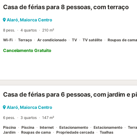
novembro a março), repleta de espreguiçadeiras. Deixe-se encantar
Casa de férias para 8 pessoas, com terraço
moradia, desfrute da vista para o jardim e esqueça o stress da vid
a 950 m ou a 2 minutos de carro do alojamento e uma pequena seleç
cafés a 550 m. Devido à sua localização ideal, a vivenda é um pont
Alaró, Maiorca Centro
uma excursão a Palma de Maiorca (20 km) e viagens para as costas 
8 pess.
4 quartos
210 m²
praias podem ser alcançadas ap...
Wi-Fi
Terraço
Ar condicionado
TV
TV satélite
Roupas de cam
Cancelamento Gratuito
Casa de férias para 6 pessoas, com jardim e p
Alaró, Maiorca Centro
6 pess.
3 quartos
147 m²
Piscina
Piscina
Internet
Estacionamento
Estacionamento
Terr
Jardim
Roupas de cama
Propriedade cercada
Toalhas