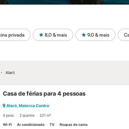
cina privada
8,0
& mais
9,0
& mais
Ca
Alaró
Casa de férias para 4 pessoas
Alaró, Maiorca Centro
4 pess.
2 quartos
231 m²
Wi-Fi
Ar condicionado
TV
Roupas de cama