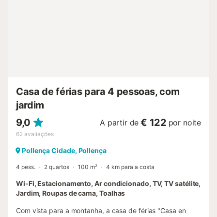
confortável terraço privado com vista para a montanha. O
complexo dispõe de uma piscina exclusiva para residentes
e hóspedes, o que assegura um ambiente sereno e
relaxado. Nos arredores encontrará uma excelente oferta
de restaurantes, cafés encantadores, percursos para
caminhar ou andar de bicicleta, e um agradável ambiente
costeiro na marina....
Casa de férias para 4 pessoas, com
jardim
9,0
€ 122
A partir de
por noite
62
avaliações
Pollença Cidade, Pollença
4 pess.
2 quartos
100 m²
4 km para a costa
Wi-Fi, Estacionamento, Ar condicionado, TV, TV satélite,
Jardim, Roupas de cama, Toalhas
Com vista para a montanha, a casa de férias "Casa en