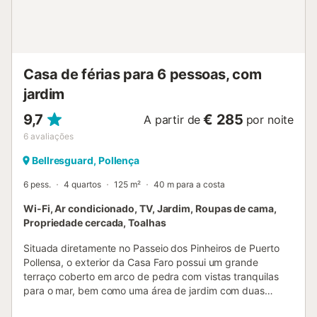
Casa de férias para 6 pessoas, com
jardim
9,7
€ 285
A partir de
por noite
6
avaliações
Bellresguard, Pollença
6 pess.
4 quartos
125 m²
40 m para a costa
Wi-Fi, Ar condicionado, TV, Jardim, Roupas de cama,
Propriedade cercada, Toalhas
Situada diretamente no Passeio dos Pinheiros de Puerto
Pollensa, o exterior da Casa Faro possui um grande
terraço coberto em arco de pedra com vistas tranquilas
para o mar, bem como uma área de jardim com duas
espreguiçadeiras. Desfrute do terraço totalmente