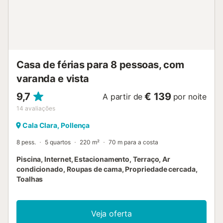
hóspedes podem jantar juntos ao ar livre e contemplar o
belo jardim paisagístico, que também possui uma mesa de
pingue-pongue para garantir a diversão de todos no
grupo. Uma grande variedade de lojas, restaurantes,
bares e cafés encontra-se no centro de Port de Pollença, a
cerca de 5 m...
Casa de férias para 8 pessoas, com
varanda e vista
9,7
€ 139
A partir de
por noite
14
avaliações
Cala Clara, Pollença
8 pess.
5 quartos
220 m²
70 m para a costa
Piscina, Internet, Estacionamento, Terraço, Ar
condicionado, Roupas de cama, Propriedade cercada,
Toalhas
Veja oferta