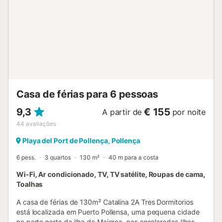
Casa de férias para 6 pessoas
9,3
€ 155
A partir de
por noite
44
avaliações
Playa del Port de Pollença, Pollença
6 pess.
3 quartos
130 m²
40 m para a costa
Wi-Fi, Ar condicionado, TV, TV satélite, Roupas de cama,
Toalhas
A casa de férias de 130m² Catalina 2A Tres Dormitorios
está localizada em Puerto Pollensa, uma pequena cidade
na parte norte da ilha de Maiorca, nas ensolaradas Ilhas