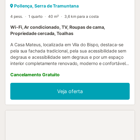
Pollença, Serra de Tramuntana
4 pess.
1 quarto
40 m²
3,6 km para a costa
Wi-Fi, Ar condicionado, TV, Roupas de cama,
Propriedade cercada, Toalhas
A Casa Mateus, localizada em Vila do Bispo, destaca-se
pela sua fachada tradicional, pela sua acessibilidade sem
degraus e acessibilidade sem degraus e por um espaço
interior completamente renovado, moderno e confortável
espaço interior completamente renovado, moderno e
Cancelamento Gratuito
confortável. O imóvel é composto por um quarto com uma
cama queen-size, uma casa de banho, uma sala de estar
com um sofá para duas pessoas (sistema de cama feita) e
Veja oferta
uma cozinha totalmente equipada: placa de indução, forno
elétrico, micro-ondas, chaleira eléctrica, torradeira, varinha
mágica, máquina de café, frigorífico e máquina de lavar
loiça. A propriedade tem uma pequena unidade de ar
condicionado/aquecimento na casa de banho. Oferece
ainda outras comodidades como ar
condicionado/aquecimento na sala de estar, que permite
aquecer rapidamente toda a casa, máquina de lavar