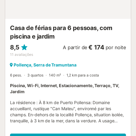
Pollença fica a aproximadamente 7 km de distância. Aqui,
o tempo parece ter parado. A cidade conseguiu, ao longo
dos anos, manter o turismo de massas afastado. A sua
autenticidade, os antigos muros e as ruas estreitas, a
Plaç...
Casa de férias para 6 pessoas, com
piscina e jardim
8,5
€ 174
A partir de
por noite
11
avaliações
Pollença, Serra de Tramuntana
6 pess.
3 quartos
140 m²
1,2 km para a costa
Piscina, Wi-Fi, Internet, Estacionamento, Terraço, TV,
Jardim
La résidence : À 8 km de Puerto Pollensa: Domaine
accueillant, rustique "Can Mateu", environné par les
champs. En-dehors de la localité Pollença, situation isolée,
tranquille, à 3 km de la mer, dans la verdure. A usage
privé: jardin avec pelouse et plantes, piscine rectangulaire
(8 x 4 m, disponibilité saisonnière: 01.Jan. - 30.Dec.).