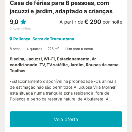
Casa de férias para 8 pessoas, com
de Palma de Maiorca fica a 52 minutos (67 km) de carro.
Há estac...
jacuzzi e jardim, adaptado a crianças
9,0
€ 290
A partir de
por noite
2
avaliações
Pollença, Serra de Tramuntana
8 pess.
4 quartos
275 m²
1 km para a costa
Piscina, Jacuzzi, Wi-Fi, Estacionamento, Ar
condicionado, TV, TV satélite, Jardim, Roupas de cama,
Toalhas
-Estacionamento disponível na propriedade -Os animais
de estimação não são permitidos A luxuosa Villa Moliner
está situada numa tranquila zona residencial fora de
Pollença e perto da reserva natural de Albufereta. A
propriedade de 275 m² consiste numa sala de estar, uma
cozinha bem equipada com uma máquina de lavar loiça, 4
quartos, bem como 4 casas de banho e pode, portanto,
Veja oferta
acomodar 8 pessoas. A casa de férias amiga das crianças
inclui Wi-Fi, ar condicionado, uma televisão, uma docking