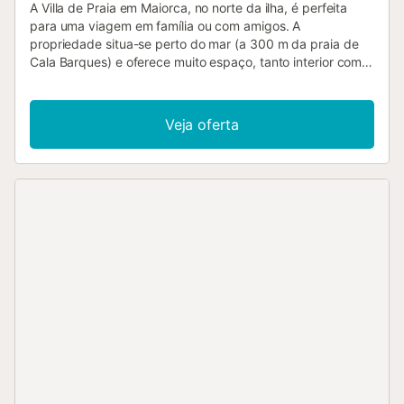
A Villa de Praia em Maiorca, no norte da ilha, é perfeita
para uma viagem em família ou com amigos. A
propriedade situa-se perto do mar (a 300 m da praia de
Cala Barques) e oferece muito espaço, tanto interior como
exterior, para 14 pessoas. A villa dispõe de sete quartos,
sete casas de banho, uma cozinha-sala de estar e uma
sala de estar espaçosa com lareira. Há muito espaço para
Veja oferta
momentos em conjunto e retiros acolhedores quando se
precisa de uma pausa. Com aquecimento central, a casa
pode ser utilizada durante todo o ano e é também
adequada para grupos de caminhadas e ciclismo, uma
"workation" ou uma viagem de "team building". A casa tem
uma garagem grande, onde as bicicletas podem ser bem
guardadas. O norte de Maiorca é autêntico e acolhedor.
Um destino com uma paisagem tentadoramente
diversificada, que tem o seu encanto em todas as
estações do ano. As enseadas de Cala San Vicente são
emolduradas por espetaculares formações rochosas, os
contrafortes da Serra de Tramuntana. Existem aqui quatro
enseadas: Cala Barques, Cala Clara, Cala Molins e Cala
Carbó. As três primeiras praias caracterizam-se por areia
fina e branca. Impressionam com águas cristalinas.