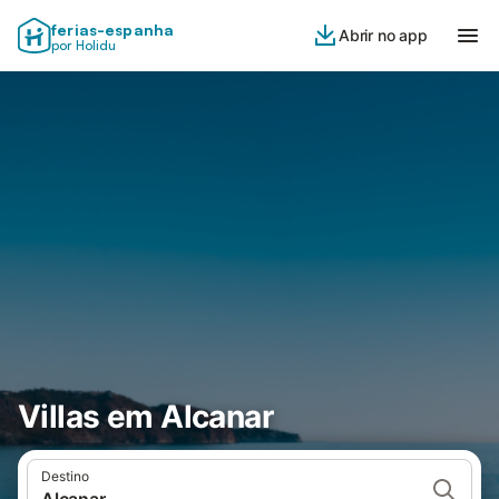
ferias-espanha
Abrir no app
por Holidu
Villas em Alcanar
Destino