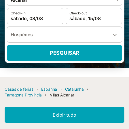
Alcanar
Check-in
Check-out
sábado, 08/08
sábado, 15/08
Hospédes
PESQUISAR
Casas de férias
Espanha
Catalunha
Tarragona Província
Villas Alcanar
Exibir tudo