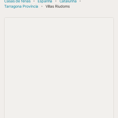
Casas de férias
Espanha
Catalunha
Tarragona Província
Villas Riudoms