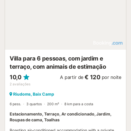
Villa para 6 pessoas, com jardim e
terraço, com animais de estimação
10,0
€ 120
A partir de
por noite
2
avaliações
Riudoms, Baix Camp
6 pess.
3 quartos
200 m²
8 km para a costa
Estacionamento, Terraço, Ar condicionado, Jardim,
Roupas de cama, Toalhas
Boasting air-conditioned accommodation with a private