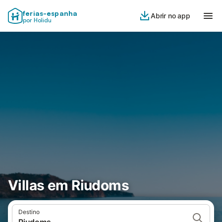
ferias-espanha
Abrir no app
por Holidu
Villas em Riudoms
Destino