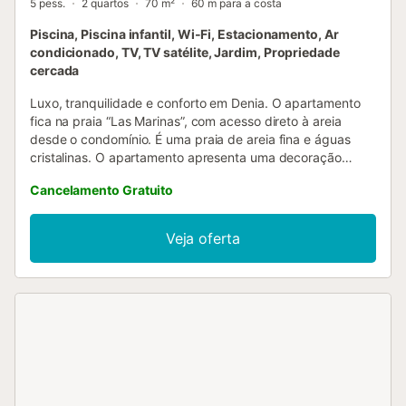
5 pess.
2 quartos
70 m²
60 m para a costa
Piscina, Piscina infantil, Wi-Fi, Estacionamento, Ar
condicionado, TV, TV satélite, Jardim, Propriedade
cercada
Luxo, tranquilidade e conforto em Denia. O apartamento
fica na praia “Las Marinas”, com acesso direto à areia
desde o condomínio. É uma praia de areia fina e águas
cristalinas. O apartamento apresenta uma decoração
moderna e elegante, com mobiliário de design. Dispõe de
Cancelamento Gratuito
caixilharia de alumínio, porta de segurança, estore elétrico
na saída principal para o terraço e toldo elétrico. Os
quartos possuem roupeiros embutidos. A cozinha está
Veja oferta
totalmente equipada com placa vitrocerâmica digital,
frigorífico No Frost, máquina de lavar roupa, máquina de
lavar loiça, micro-ondas, torradeira, máquina de café,
varinha mágica, ferro e tábua de engomar e secador de
cabelo. Tem ar condicionado quente/frio por condutas,
sistema HI-FI, TV LED na sala e no quarto principal, DVD e
TV satélite (canais europeus Astra privados). Wi-Fi gratuito
e privado neste apartamento (internet ilimitada).
Capacidade para 5 pessoas (5 camas), com 2 quartos, 1