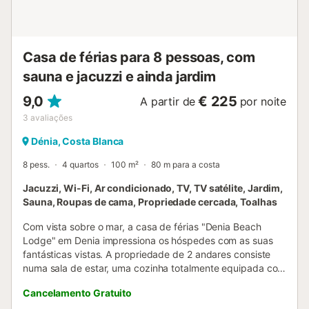
Casa de férias para 8 pessoas, com
sauna e jacuzzi e ainda jardim
9,0
€ 225
A partir de
por noite
3
avaliações
Dénia, Costa Blanca
8 pess.
4 quartos
100 m²
80 m para a costa
Jacuzzi, Wi-Fi, Ar condicionado, TV, TV satélite, Jardim,
Sauna, Roupas de cama, Propriedade cercada, Toalhas
Com vista sobre o mar, a casa de férias "Denia Beach
Lodge" em Denia impressiona os hóspedes com as suas
fantásticas vistas. A propriedade de 2 andares consiste
numa sala de estar, uma cozinha totalmente equipada com
uma máquina de lavar loiça, 4 quartos e 3 casas de banho
Cancelamento Gratuito
e pode, portanto, acomodar 8 pessoas. Outras