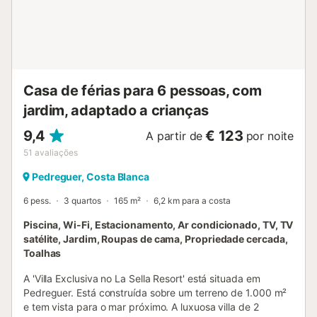
Haven fica a 0 metros da praia arenosa e rochosa de
Guardamar, com um supermercado a apenas 300 metros
de distância e o restaurante Che Victor ao nível da rua. A
área é ideal para famílias, com fácil acesso a parques,
como o Parque Reina Sofía a 1 quilómetro de distância, e a
foz do rio Segura a 2 quilómetros de distância. É permitido
um animal de estimação e o apartamento inclui u...
Casa de férias para 6 pessoas, com
jardim, adaptado a crianças
9,4
€ 123
A partir de
por noite
51
avaliações
Pedreguer, Costa Blanca
6 pess.
3 quartos
165 m²
6,2 km para a costa
Piscina, Wi-Fi, Estacionamento, Ar condicionado, TV, TV
satélite, Jardim, Roupas de cama, Propriedade cercada,
Toalhas
A 'Villa Exclusiva no La Sella Resort' está situada em
Pedreguer. Está construída sobre um terreno de 1.000 m²
e tem vista para o mar próximo. A luxuosa villa de 2