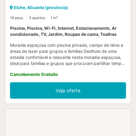
Elche, Alicante (província)
16 pess.
5 quartos
1 m²
Piscina, Piscina, Wi-Fi, Internet, Estacionamento, Ar
condicionado, TV, Jardim, Roupas de cama, Toalhas
Moradia espaçosa com piscina privada, campo de ténis e
áreas de lazer para grupos e famílias Desfrute de uma
estadia confortável e relaxante nesta moradia espaçosa,
ideal para famílias e grupos que procuram partilhar tempo
juntos sem abdicar de espaço e tranquilidade. Com 5
Cancelamento Gratuito
quartos e 3 casas de banho, a propriedade oferece
espaço suficiente para grupos grandes, permitindo
conviver confortavelmente e desfrutar de amplas áreas
Veja oferta
comuns, tanto no interior como no exterior. Exterior
pensado para desfrutar Piscina privada, campo de ténis e
zona de churrasco com terraço equipado, perfeitas para
passar o dia ao ar livre sem sair da propriedade. Espaços
de lazer para todos Zona de jogos, mesa de pingue-
pongue e áreas concebidas para que adultos e crianças
encontrem o seu espaço de entretenimento. Conforto