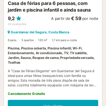
Casa de férias para 6 pessoas, com
restau...
jardim e piscina infantil e ainda sauna
9,2
€ 59
A partir de
por noite
32
avaliações
Guardamar del Segura, Costa Blanca
6 pess.
3 quartos
120 m²
1,7 km para a costa
Piscina, Piscina coberta, Piscina infantil, Wi-Fi,
Estacionamento, Ar condicionado, TV, TV satélite,
Jardim, Sauna, Roupas de cama, Propriedade cercada,
Toalhas
A "Casa de Férias Elegante" em Guardamar del Segura é
ideal para umas férias inesquecíveis com família ou
amigos. Esta moradia de três pisos dispõe de sala de
estar, cozinha totalmente equipada com máquina de lavar
loiça, 3 quartos, 3 casas de banho e 3 WC adicionais,
Cancelamento Gratuito
acomodando até 6 hóspedes. Um quarto e uma casa de
banho situam-se no rés-do-chão. Entre as comodidades
contam-se Wi-Fi (adequado para videochamadas), ar