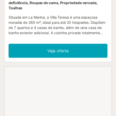
deficiência, Roupas de cama, Propriedade cercada,
Toalhas
Situada em La Marina, a Villa Teresa é uma espaçosa
moradia de 260 m², ideal para até 20 hóspedes. Dispõem
de 7 quartos e 4 casas de banho, além de uma casa de
banho exterior adicional. A cozinha privada totalmente
equipada permite-vos preparar refeições com
comodidade durante a vossa estadia. Entre as
comodidades encontram Wi-Fi de alta velocidade para
Veja oferta
videochamadas, ar condicionado privado, televisão
privada, máquina de lavar e secar roupa privadas e
ventoinha privada para o vosso conforto. No exterior,
podem relaxar no jardim privado, na piscina privada
exterior, na piscina privada aquecida e no duche exterior.
Há ainda piscina infantil partilhada e parque infantil
partilhado, perfeito para famílias. São fornecidas toalhas
de praia e a propriedade está próxima da praia. Têm à
disposição 4 lugares de estacionamento partilhados no
recinto e estacionamento na rua. São permitidos até 2
animais de estimação e é permitido fumar na propriedade.
Podem realizar eventos, tornando a villa adequada para
celebrações. Existem 6 bicicletas disponíveis e espaço