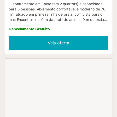
O apartamento em Calpe tem 2 quarto(s) e capacidade
para 5 pessoas. Alojamento confortável e moderno de 70
m², situado em primeira linha de praia, com vista para o
mar. Encontra-se a 0 m da praia de areia, a 0 m da praia
de areia "PLAYA ARENAL", a 50 m do supermercado
Cancelamento Gratuito
"MAXCOOP", a 300 m da cidade, a 100 km do aeroporto
"EL ALTET - ALICANTE" e está localizado numa zona ideal
para famílias e junto ao mar. Dispõe de elevador, terraço,
Veja oferta
ferro de engomar, acesso à internet (wifi), piscina
comunitária e televisão. A cozinha americana, com
vitrocerâmica, está equipada com frigorífico, micro-ondas,
congelador, máquina de lavar roupa, louça/talheres,
utensílios de cozinha, máquina de café e torradeira....