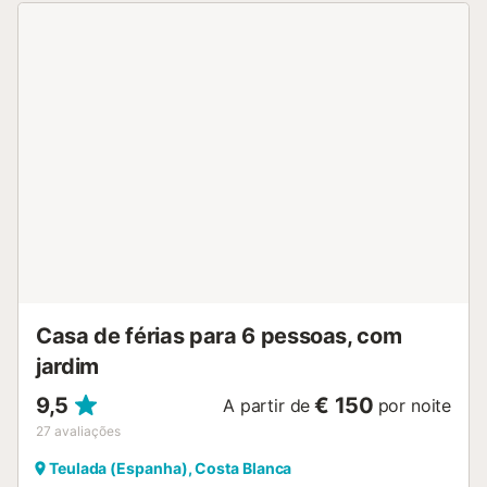
ver os iates a passar. Em direção a Javea há muitos
restaurantes interessantes e em Javea, com a sua bela
praia, tem muitas opções culinárias e culturais. Berço
disponível a pedido. Todos os hóspedes recebem um
pacote de boas-vindas....
Casa de férias para 6 pessoas, com
jardim
9,5
€ 150
A partir de
por noite
27
avaliações
Teulada (Espanha), Costa Blanca