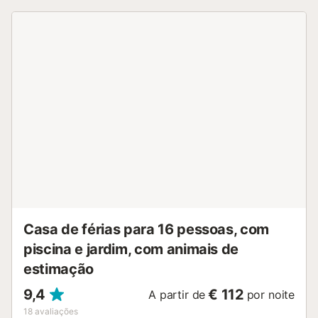
um jardim, mobiliário de jardim, um terraço aberto, uma
varanda, um barbecue e um duche exterior. Distância a
pé/na estrada até ao restaurante mais próximo: 764m.
Distância a pé/caminhada até ao café mais próximo:
494m. Distância a pé/caminhada até ao bar mais próximo:
1,66km. Distância a pé/caminhada até ao supermercado
mais próximo: 1.05km. Distância a pé/caminhada até à
praia: 2,4km LP Praia. Distância até ao aeroporto: 61,6km
Aeroporto de Alicante. São permitidos animais de
estimação, mediante pedido, sem custos adicionais. Há
estacionamento na rua, a 50 m da propriedade. Não são
permitidos grupos de jovens....
Casa de férias para 16 pessoas, com
piscina e jardim, com animais de
estimação
9,4
€ 112
A partir de
por noite
18
avaliações