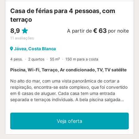
Casa de férias para 4 pessoas, com
terraço
8,9
€ 63
A partir de
por noite
11
avaliações
Jávea, Costa Blanca
4 pess.
2 quartos
55 m²
150 m para a costa
Piscina, Wi-Fi, Terraço, Ar condicionado, TV, TV satélite
No alto do mar, com uma vista panorâmica de cortar a
respiração, encontra-se este complexo, que foi convertido
em 6 casas de aluguer. Cada casa tem uma entrada
separada e terraços individuais. A bela piscina salgada
com aquecimento solar no nível inferior é utilizada apenas
por estes 6 alojamentos. Também tem a possibilidade de
carregar o seu carro elétrico na casa. Numa destas casas
Veja oferta
vive o caseiro que recebe os hóspedes e cuida do jardim e
da piscina. O complexo está situado numa rua privada e é
absolutamente tranquilo. Aos fins-de-semana é possível