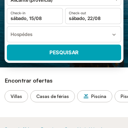
Alicante (província)
Check-in
Check-out
sábado, 15/08
sábado, 22/08
Hospédes
PESQUISAR
Encontrar ofertas
Villas
Casas de férias
Piscina
Pis