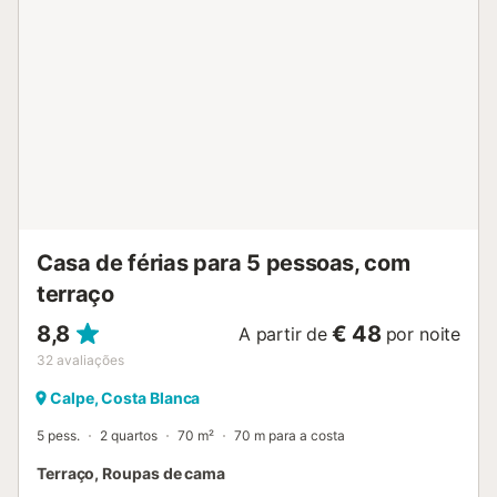
durante toda a estadia Cozinha totalmente equipada, Wi-
Fi gratuito, ar condicionado nos quartos e tudo o que é
necessário para uma estadia prática e confortável. Um
espaço para partilhar sem preocupações Ideal para
famílias ou grupos que procuram tranquilidade, espaço e
privacidade num ambiente descontraído. Regras da casa
A propriedade está localizada numa zona residencial, pelo
que não são permitidas festas ou eventos. Pede-se que
respeitem o descanso dos vizinhos....
Casa de férias para 5 pessoas, com
terraço
8,8
€ 48
A partir de
por noite
32
avaliações
Calpe, Costa Blanca
5 pess.
2 quartos
70 m²
70 m para a costa
Terraço, Roupas de cama