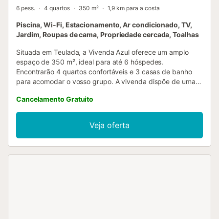
6 pess.
4 quartos
350 m²
1,9 km para a costa
Piscina, Wi-Fi, Estacionamento, Ar condicionado, TV,
Jardim, Roupas de cama, Propriedade cercada, Toalhas
Situada em Teulada, a Vivenda Azul oferece um amplo
espaço de 350 m², ideal para até 6 hóspedes.
Encontrarão 4 quartos confortáveis e 3 casas de banho
para acomodar o vosso grupo. A vivenda dispõe de uma
cozinha privada totalmente equipada, ar condicionado,
Cancelamento Gratuito
Wi-Fi adequado para videochamadas, televisão com vídeo
a pedido e máquina de lavar roupa. Para famílias, estão
disponíveis cama de bebé e cadeira alta para maior
Veja oferta
comodidade. No exterior, poderão desfrutar do jardim
privado, terraço coberto, 3 terraços descobertos e 2
varandas privadas com belas vistas para a montanha. A
piscina exterior privada e o duche exterior proporcionam
momentos perfeitos de relaxamento, enquanto o grelhador
privado permite agradáveis refeições ao ar livre. O
estacionamento está disponível tanto na propriedade
como na rua. A vivenda está convenientemente localizada
perto da praia e o acesso a transportes públicos é fácil.
Têm ainda à disposição um campo de ténis partilhado e