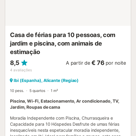
partilhado para as guardar. Outras opções de lazer
incluem bilhar partilhado, equipamento de ginásio
partilhado e ténis de mesa partilhado. Para famílias, há 2
cadeiras altas e 2 berços privados. A 15 minutos a pé
encontram um campo de ténis. A propriedade oferece
Casa de férias para 10 pessoas, com
acesso sem degraus e design interior acessível para maior
comodidade....
jardim e piscina, com animais de
estimação
8,5
€ 76
A partir de
por noite
4
avaliações
Ibi (Espanha), Alicante (Regiao)
10 pess.
5 quartos
1 m²
Piscina, Wi-Fi, Estacionamento, Ar condicionado, TV,
Jardim, Roupas de cama
Moradia Independente com Piscina, Churrasqueira e
Capacidade para 10 Hóspedes Desfrute de umas férias
inesquecíveis nesta espetacular moradia independente,