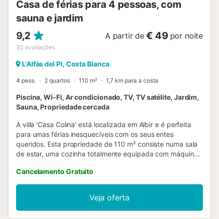
Casa de férias para 4 pessoas, com
sauna e jardim
9,2
€ 49
A partir de
por noite
32
avaliações
L'Alfàs del Pi, Costa Blanca
4 pess.
2 quartos
110 m²
1,7 km para a costa
Piscina, Wi-Fi, Ar condicionado, TV, TV satélite, Jardim,
Sauna, Propriedade cercada
A villa 'Casa Colina' está localizada em Albir e é perfeita
para umas férias inesquecíveis com os seus entes
queridos. Esta propriedade de 110 m² consiste numa sala
de estar, uma cozinha totalmente equipada com máquina
de lavar loiça, 2 quartos e 2 casas de banho e pode,
Cancelamento Gratuito
portanto, acomodar 4 pessoas. Outras comodidades
incluem Wi-Fi, TV satélite, ar condicionado, bem como uma
máquina de lavar roupa. Além disso, uma sauna privada e
Veja oferta
equipamento de ginásio estão disponíveis para a sua
utilização. A sua área exterior privada inclui uma piscina,