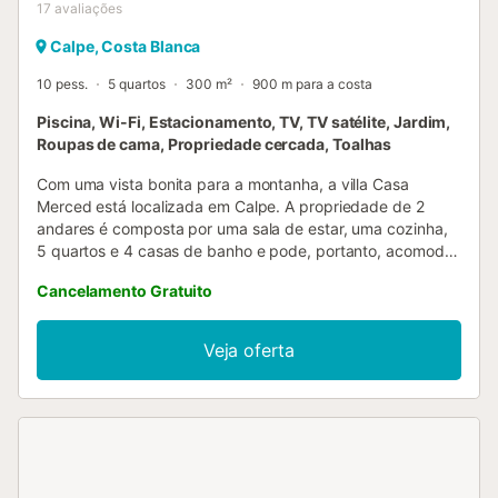
17
avaliações
Calpe, Costa Blanca
10 pess.
5 quartos
300 m²
900 m para a costa
Piscina, Wi-Fi, Estacionamento, TV, TV satélite, Jardim,
Roupas de cama, Propriedade cercada, Toalhas
Com uma vista bonita para a montanha, a villa Casa
Merced está localizada em Calpe. A propriedade de 2
andares é composta por uma sala de estar, uma cozinha,
5 quartos e 4 casas de banho e pode, portanto, acomodar
10 pessoas. As comodidades adicionais incluem Wi-Fi, 2
Cancelamento Gratuito
fogões a pellets (um por andar), uma televisão, uma
ventoinha, bem como uma máquina de lavar roupa. Estão
também disponíveis 2 berços e 2 cadeiras altas. Esta villa
Veja oferta
dispõe de uma piscina exterior privada, de um jardim, de
um terraço aberto, de 3 terraços cobertos, de uma
varanda, de comodidades para churrascos e de um
chuveiro exterior. A propriedade está localizada perto da
praia. Estão disponíveis 4 lugares de estacionamento na
propriedade e estacionamento gratuito na rua. É permitido
um animal de estimação. Não é permitido fumar e celebrar