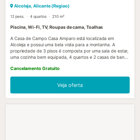
Alcoleja, Alicante (Regiao)
12 pess.
4 quartos
210 m²
Piscina, Wi-Fi, TV, Roupas de cama, Toalhas
A Casa de Campo Casa Amparo está localizada em
Alcoleja e possui uma bela vista para a montanha. A
propriedade de 3 pisos é composta por uma sala de estar,
uma cozinha bem equipada, 4 quartos e 2 casas de banho
e pode, portanto, acomodar 12 pessoas. As comodidades
Cancelamento Gratuito
adicionais incluem Wi-Fi de alta velocidade (adequado
para chamadas de vídeo), uma televisão inteligente com
serviços de streaming, uma ventoinha, uma máquina de
Veja oferta
lavar roupa e uma máquina de secar roupa. Também estão
disponíveis 2 cadeiras altas e 2 berços de bebé. Este
aluguer de férias dispõe de uma área exterior privada com
uma piscina, comodidades para churrascos e um chuveiro
exterior. O estacionamento gratuito está disponível na rua.
É permitido um máximo de 2 animais de estimação. Não é
permitido fumar nesta propriedade. O ar condicionado não
está disponível. São fornecidas toalhas de praia/piscina....