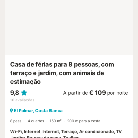
um carregador para veículos elétricos. Por favor, notem
que não são permitidos eventos na propriedade e não
existe espaço para guardar motas ou bicicletas....
Casa de férias para 8 pessoas, com
terraço e jardim, com animais de
estimação
9,8
€ 109
A partir de
por noite
10
avaliações
El Palmar, Costa Blanca
8 pess.
4 quartos
150 m²
200 m para a costa
Wi-Fi, Internet, Internet, Terraço, Ar condicionado, TV,
Jardim, Roupas de cama, Toalhas