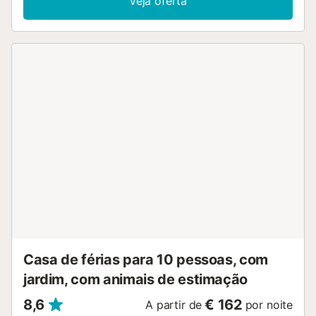
Veja oferta
condicionado, máquina de lavar roupa, TV por satélite e
livros e brinquedos para crianças. Têm ainda acesso a
ginásio partilhado, equipamentos de fitness e sauna
comum. Desfrutem do vosso espaço exterior com jardim,
mobiliário de jardim, terraços abertos e cobertos, varanda,
parque infantil e duche exterior. A propriedade oferece
ainda acesso a piscina exterior partilhada e piscina para
crianças. Existe piscina interior comum, encerrada de 1 de
junho a 30 de setembro devido ao clima quente. O
restaurante mais próximo fica a 5–10 minutos a pé (465
m) e o supermercado a 570 m. Cafés e bares estão a 3
minutos de carro ou 10–15 minutos a pé (1 km). A praia
Playa Centre encontra-se a 7 minutos de carro (2,7 km).
Estacionamento gratuito disponível no local e na rua.
Animais de estimação não são permitidos. Roupa de cama
e toalhas disponíveis mediante taxa adicional. É exigida
caução. Para estadias de inverno (novembro a março),
aplica-se estadia mínima de 28 noites. Pa...
Casa de férias para 10 pessoas, com
jardim, com animais de estimação
8,6
€ 162
A partir de
por noite