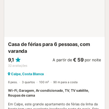
casa de banho com duche e 1 sem duche. Aluga-se de
sábado a sábado. Em julho e agosto, apenas por
quinzena. A praia dispõe de assistência (Cruz Vermelha),
polícia balnear e limpeza diária na época de verão. Nas
proximidades encontram todo o tipo de serviços,
supermercados, restaurantes, etc. O edifício, de
arquitetura premiada, tem elevadores para facilitar o
acesso, especialmente com bagagem ou compras, e
escadas com painéis de vidro lateral, proporcionando v...
Casa de férias para 6 pessoas, com
varanda
9,1
€ 59
A partir de
por noite
32
avaliações
Calpe, Costa Blanca
6 pess.
3 quartos
100 m²
90 m para a costa
Wi-Fi, Garagem, Ar condicionado, TV, TV satélite,
Roupas de cama
Em Calpe, este grande apartamento de férias da linha da
frente tem uma excelente localização perto da praia. Esta