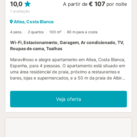
10,0
€ 107
A partir de
por noite
1
avaliação
Altea, Costa Blanca
4 pess.
2 quartos
100 m²
60 m para a costa
Wi-Fi, Estacionamento, Garagem, Ar condicionado, TV,
Roupas de cama, Toalhas
Maravilhoso e alegre apartamento em Altea, Costa Blanca,
Espanha, para 4 pessoas. O apartamento está situado em
uma área residencial de praia, próximo a restaurantes e
bares, lojas e supermercados, e a 50 m da praia de Albir-
Altea. O apartamento possui 2 quartos e 2 banheiros. A
acomodação oferece privacidade, vistas maravilhosas da
baía e do mar, e belas vistas da praia. Seu conforto e a
Veja oferta
proximidade da praia, locais para compras, atividades
esportivas, opções de entretenimento e locais para sair
tornam este um excelente apartamento para passar suas
férias na Espanha com a família ou amigos. Interior do
apartamento - sala de estar com ar condicionado,
televisão e hi-fi - sala de jantar - 2 quartos e 2 banheiros -