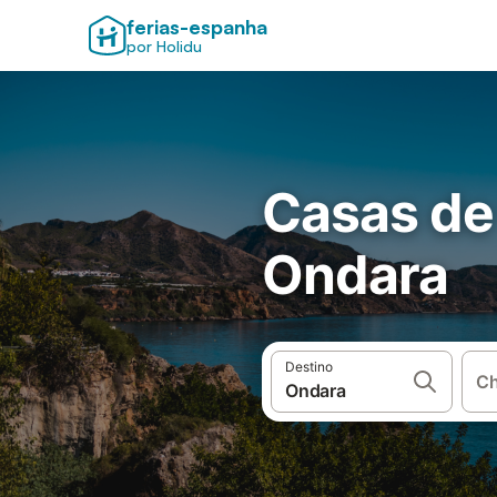
ferias-espanha
por Holidu
Casas de
Ondara
Destino
Ch