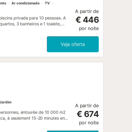
ento
Ar condicionado
TV
A partir de
€ 446
piscina privada para 10 pessoas. A
quartos, 3 banheiros e 1 toalete,
por noite
 um lindo jardim gramado com seixos
, do vale, do campo e das montanhas.
ísticos e cultura tornam esta uma
Veja oferta
 amigos. Interior da villa grande
stema de som lareira na sala de estar
ica (Astra + Espanhol) lavanderia
étrico, micro-ondas, máquina de
torradeira Quartos e banheiros quarto
onado, cama de casal e banheiro
al banheiro privativo com pia,
Exterior da villa ampla área de
mado com seixos, árvores e mó...
Jardim
A partir de
€ 674
 personnes, entourée de 10 000 m2
lanca, à seulement 15-20 minutes en
por noite
de vacances pouvant accueillir
ara et Beniarbeig, à l'intérieur de