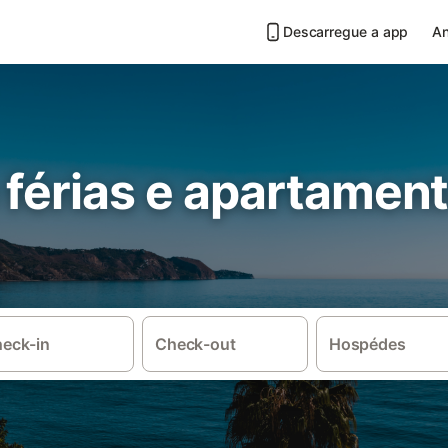
Descarregue a app
An
 férias e apartamen
eck-in
Check-out
Hospédes