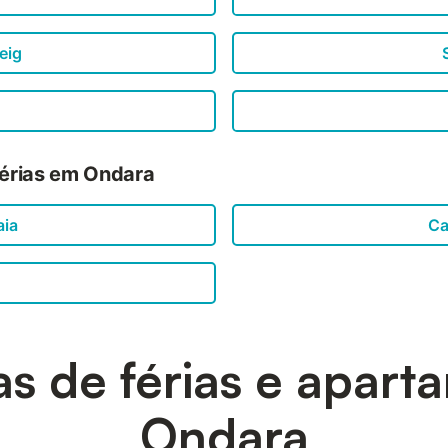
eig
férias em Ondara
aia
Ca
s de férias e apar
Ondara