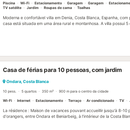
Piscina
Wi-Fi
Estacionamento
Garagem
Garagem
Estacionam
TV satélite
Jardim
Roupas de cama
Toalhas
Moderna e confortável villa em Denia, Costa Blanca, Espanha, com 
casa está situada em uma área rural e montanhosa. A villa possui 5 
distribuídos em 2 níveis. A acomodação oferece muita privacidade,
e árvores, uma maravilhosa piscina e vistas deslumbrantes do mar
Seu conforto e a proximidade com atividades esportivas, pontos tur
excelente opção para passar suas férias na Espanha com a família ou
villa de 2 níveis sala de estar/jantar com televisão, DVD player e si
(a lenha) varanda 5 quartos, 3 banheiros e 1 toalete antena paraból
com máquina de lavar Cozinha cozinha com fogão elétrico, forno el
Casa de férias para 10 pessoas, com jardim
lavar louça, refrigerador-congelador, cafeteira, chaleira elétrica e 
com ar-condicionado, sofá-cama e televisão quarto com ar-condici
privativo 3 quartos com ar-condicionado, cada um com cama de cas
Ondara, Costa Blanca
chuveiro e toalete 2 banheiros, cada um com pia, chuveiro e toalete 
10 pess.
5 quartos
350 m²
900 m para o centro da cidade
terreno cercada piscina privada medindo 8m x 4m lindo jardim gra
Wi-Fi
Internet
Estacionamento
Terraço
Ar condicionado
TV
La résidence : Maison de vacances pouvant accueillir jusqu'à 8-10
d'orangers, entre Ondara et Beniarbeig, à l'intérieur de la Costa B
voiture de la plage de sable de Les Deveses. Le logement : Maison 
jusqu'à 8-10 personnes, entourée de 10 000 m2 d'orangers, entre Ond