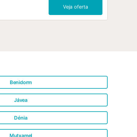
e sable de Les Deveses. Cette villa
Veja oferta
ux qui recherchent intimité et
angeraies qui diffusent un arôme
est entièrement clôturée et comprend
telles que supermarché, pharmacie,
mum. Les destinations touristiques
blets et Vergel, sont situées entre 10
fre une vue magnifique sur la vallée,
 et la piscine privée , mais aussi la
...
Benidorm
Jávea
Dénia
Mutxamel