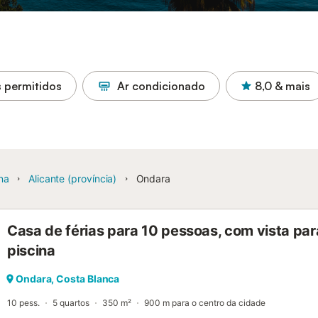
 permitidos
Ar condicionado
8,0
& mais
na
Alicante (província)
Ondara
Casa de férias para 10 pessoas, com vista para
piscina
Ondara, Costa Blanca
10 pess.
5 quartos
350 m²
900 m para o centro da cidade