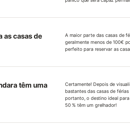
pânico que será capaz perman
a as casas de
A maior parte das casas de f
geralmente menos de 100€ por 
perfeito para reservar as cas
Ondara têm uma
Certamente! Depois de visual
bastantes das casas de féria
portanto, o destino ideal para
50 % têm um grelhador!