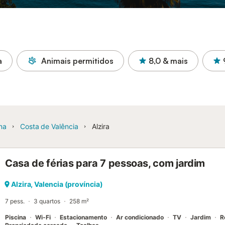
a
Animais permitidos
8,0
& mais
na
Costa de Valência
Alzira
Casa de férias para 7 pessoas, com jardim
Alzira, Valencia (província)
7 pess.
3 quartos
258 m²
Piscina
Wi-Fi
Estacionamento
Ar condicionado
TV
Jardim
R