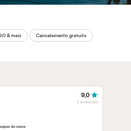
9,0
& mais
Cancelamento gratuito
9,0
2
avaliações
oupas de cama