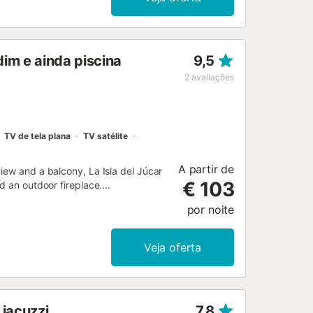
 Uma área de estar sombreada convida
to de Alzira, poderá descobrir um
turais. Faça caminhadas, visite
terrânica em pouco tempo....
dim e ainda piscina
9,5
2
avaliações
TV de tela plana
TV satélite
A partir de
iew and a balcony, La Isla del Júcar
€ 103
 an outdoor fireplace....
por noite
Veja oferta
 jacuzzi
7,8