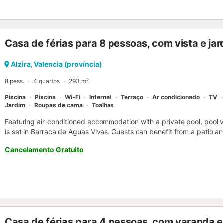
piscina privada espera por si para se refrescar nos dias quentes.
a desfrutar de refeições ao ar livre ou a relaxar no final do dia. Per
cenário variado com campos de laranjeiras, montanhas e parques na
aldeias encantadoras da região ou chegue às praias da costa medi
Casa de férias para 8 pessoas, com vista e jar
Alzira, Valencia (província)
8 pess.
4 quartos
293 m²
Piscina
Piscina
Wi-Fi
Internet
Terraço
Ar condicionado
TV
Jardim
Roupas de cama
Toalhas
Featuring air-conditioned accommodation with a private pool, pool v
is set in Barraca de Aguas Vivas. Guests can benefit from a patio and
Cancelamento Gratuito
Casa de férias para 4 pessoas, com varanda e