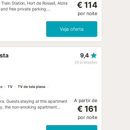
€ 114
rain Station, Hort de Rossell, Alzira
 and free private parking....
por noite
Veja oferta
ista
9,4
29
avaliações
do
TV
TV de tela plana
A partir de
ira. Guests staying at this apartment
€ 161
rty, the non-smoking apartment
por noite