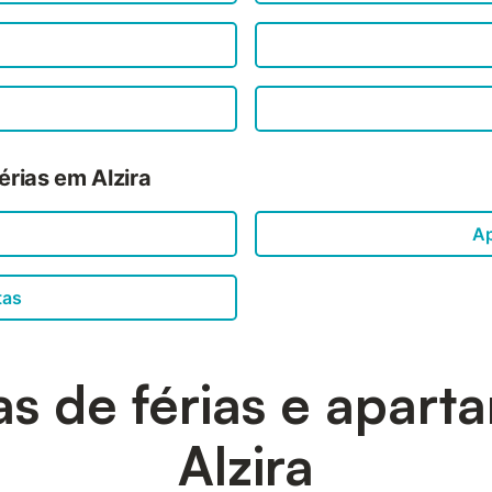
érias em Alzira
Ap
tas
s de férias e apar
Alzira