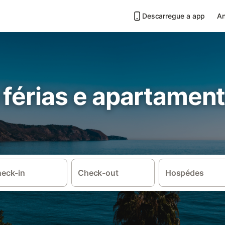
Descarregue a app
An
 férias e apartamen
eck-in
Check-out
Hospédes