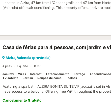
Located in Alzira, 47 km from L'Oceanografic and 47 km from Norte T
(Valencia) offers air conditioning. This property offers a private pool
Casa de férias para 4 pessoas, com jardim e v
Alzira, Valencia (província)
4 pess.
1 quarto
60 m²
Jacuzzi
Wi-Fi
Internet
Estacionamento
Terraço
Ar condiciona
TV satélite
Jardim
Roupas de cama
Toalhas
Featuring a spa bath, ALZIRA BONiTA SUITE ViP jacuzzi is set in Alz
have access to a balcony. Offering free WiFi throughout the prope
features a hot tub....
Cancelamento Gratuito