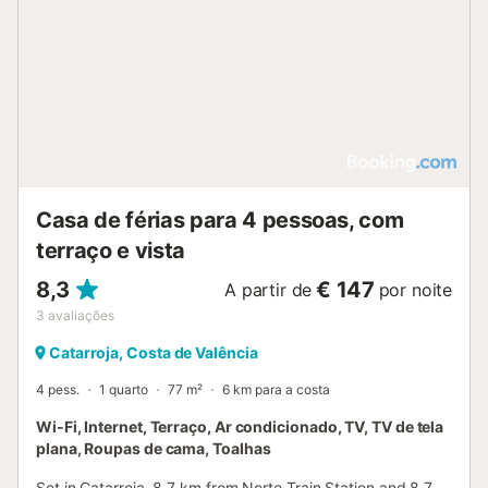
Casa de férias para 4 pessoas, com
terraço e vista
8,3
€ 147
A partir de
por noite
3
avaliações
Catarroja, Costa de Valência
4 pess.
1 quarto
77 m²
6 km para a costa
Wi-Fi, Internet, Terraço, Ar condicionado, TV, TV de tela
plana, Roupas de cama, Toalhas
Set in Catarroja, 8.7 km from Norte Train Station and 8.7