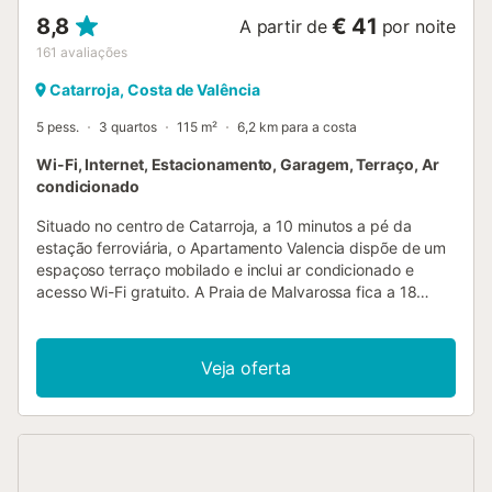
8,8
€ 41
A partir de
por noite
161
avaliações
Catarroja, Costa de Valência
5 pess.
3 quartos
115 m²
6,2 km para a costa
Wi-Fi, Internet, Estacionamento, Garagem, Terraço, Ar
condicionado
Situado no centro de Catarroja, a 10 minutos a pé da
estação ferroviária, o Apartamento Valencia dispõe de um
espaçoso terraço mobilado e inclui ar condicionado e
acesso Wi-Fi gratuito. A Praia de Malvarossa fica a 18
minutos de carro. É necessário efetuar um pagamento por
transferência bancária antes da chegada. A propriedade
entrará em contacto consigo após a reserva para
Veja oferta
providenciar as instruções. Esta propriedade não permite
a realização de festas de despedida de solteiros(as) e
festas semelhantes. Por favor, informe Apartamento
Valencia antecipadamente sobre o seu horário de
chegada. Para isso poderá utilizar a caixa de Pedidos
Especiais durante o processo da reserva ou contactar a