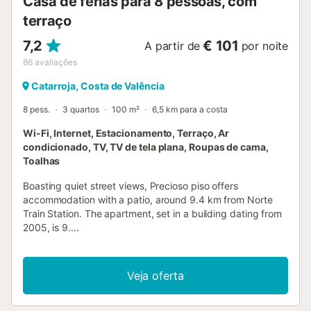
Casa de férias para 8 pessoas, com
terraço
7,2
€ 101
A partir de
por noite
86
avaliações
Catarroja, Costa de Valência
8 pess.
3 quartos
100 m²
6,5 km para a costa
Wi-Fi, Internet, Estacionamento, Terraço, Ar
condicionado, TV, TV de tela plana, Roupas de cama,
Toalhas
Boasting quiet street views, Precioso piso offers
accommodation with a patio, around 9.4 km from Norte
Train Station. The apartment, set in a building dating from
2005, is 9....
Veja oferta