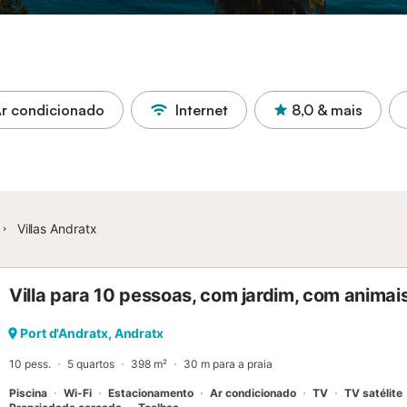
r condicionado
Internet
8,0
& mais
Villas Andratx
Villa para 10 pessoas, com jardim, com animai
Port d'Andratx, Andratx
10 pess.
5 quartos
398 m²
30 m para a praia
Piscina
Wi-Fi
Estacionamento
Ar condicionado
TV
TV satélite