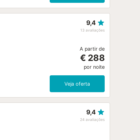
9,4
13
avaliações
A partir de
€ 288
por noite
Veja oferta
9,4
24
avaliações