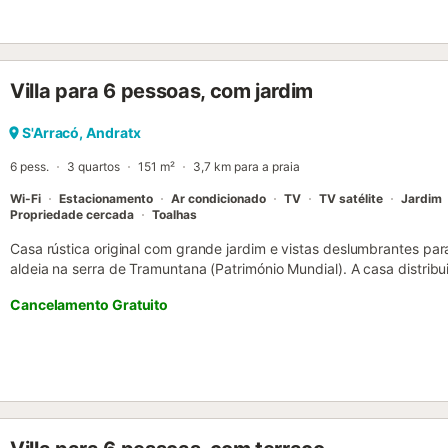
Villa para 6 pessoas, com jardim
S'Arracó, Andratx
6 pess.
3 quartos
151 m²
3,7 km para a praia
Wi-Fi
Estacionamento
Ar condicionado
TV
TV satélite
Jardim
Propriedade cercada
Toalhas
Casa rústica original com grande jardim e vistas deslumbrantes pa
aldeia na serra de Tramuntana (Património Mundial). A casa distribu
encontram uma sala de estar/jantar com lareira, uma casa de banh
Cancelamento Gratuito
espaçosa totalmente equipada com todos os eletrodomésticos. No p
um com casa de banho privativa e closet, e outro com mezanino e a
equipada (internet wifi, computador, ar condicionado quente/frio, 
máquina de lavar loiça, micro-ondas, produtos de limpeza, sabonet
de cabelo, roupa de cama, televisão, tudo o necessário para uma e
exterior para 3 carros. A casa promove a sustentabilidade ambienta
cooperativa de energias renováveis, reutilização de toda a água pa