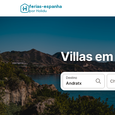
ferias-espanha
por Holidu
Villas em
Destino
Ch