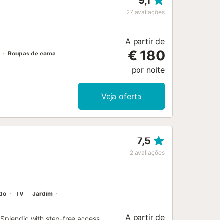
9,1
lagem de todos os resíduos.
s sobre o vale. A menos de 5 minutos
27
avaliações
dicionais ramificam-se pequenas ruas
 quintas centenárias rodeadas de
A partir de
€ 180
Roupas de cama
por noite
Veja oferta
7,5
2
avaliações
ado
TV
Jardim
A partir de
- Splendid with step-free access