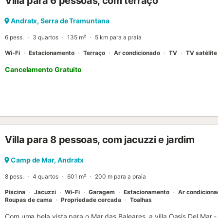
Villa para 6 pessoas, com terraço
da chuva, uso de produtos biodegradáveis e possibilidade de recic
Orientada a sul, está situada numa encosta com vistas desafogada
a pé chegam ao centro da aldeia. Na rua principal de fachadas tra
Andratx, Serra de Tramuntana
e caminhos, onde podem descobrir casas do início do século XIX e
6 pess.
3 quartos
135 m²
5 km para a praia
campos, ár...
Wi-Fi
Estacionamento
Terraço
Ar condicionado
TV
TV satélite
Cancelamento Gratuito
Villa para 8 pessoas, com jacuzzi e jardim
Camp de Mar, Andratx
8 pess.
4 quartos
601 m²
200 m para a praia
Piscina
Jacuzzi
Wi-Fi
Garagem
Estacionamento
Ar condicion
Roupas de cama
Propriedade cercada
Toalhas
Com uma bela vista para o Mar das Baleares, a villa Oasis Del Mar 