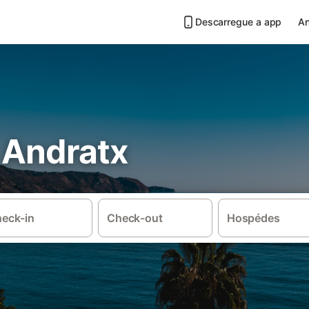
Descarregue a app
An
 Andratx
eck-in
Check-out
Hospédes