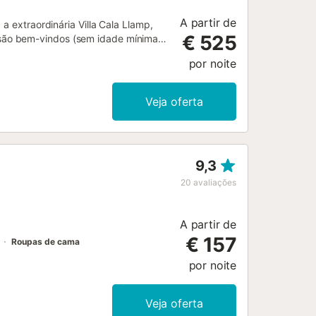
A partir de
a extraordinária Villa Cala Llamp,
€ 525
ão bem-vindos (sem idade mínima)!
banho, uma casa de banho perto da
por noite
s, e não deixa nada a desejar. O
 uma cadeira alta e um berço. Passe
coberto com um churrasco, ou junto à
Veja oferta
 panorâmica sobre o mar e a costa.
praia de areia mais próxima fica em
x, com inúmeros estabelecimentos
inutos de carro....
9,3
20
avaliações
A partir de
€ 157
Roupas de cama
por noite
Veja oferta