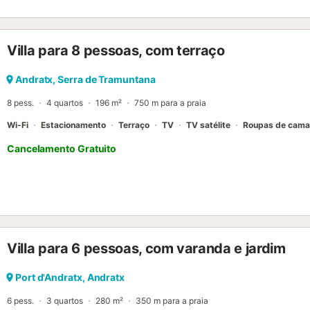
Villa para 8 pessoas, com terraço
Andratx, Serra de Tramuntana
8 pess.
4 quartos
196 m²
750 m para a praia
Wi-Fi
Estacionamento
Terraço
TV
TV satélite
Roupas de cama
Cancelamento Gratuito
Villa para 6 pessoas, com varanda e jardim
Port d'Andratx, Andratx
6 pess.
3 quartos
280 m²
350 m para a praia