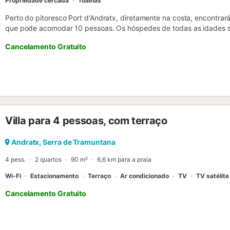
Propriedade cercada
Toalhas
Perto do pitoresco Port d'Andratx, diretamente na costa, encontrará 
que pode acomodar 10 pessoas. Os hóspedes de todas as idades s
A moradia, com um ambiente luminoso, tem 5 quartos, 3 casas de 
Cancelamento Gratuito
área da piscina e uma cozinha bem equipada, distribuída por 3 piso
acesso Wi-Fi está disponível, bem como uma televisão por satélite,
horas relaxantes e tranquilas na varanda, no terraço parcialmente 
piscina - de todos os lados pode desfrutar de uma fantástica vista
Pequenas baías escondidas estão espalhadas ao longo da costa, a 
Es Camp de Mar, a menos de 6 km. A bela marina de Port d'Andrat
comerciais, restaurantes, bares e cafés, pode ser alcançada em 10 m
Villa para 4 pessoas, com terraço
Andratx, Serra de Tramuntana
4 pess.
2 quartos
90 m²
6,6 km para a praia
Wi-Fi
Estacionamento
Terraço
Ar condicionado
TV
TV satélite
Cancelamento Gratuito