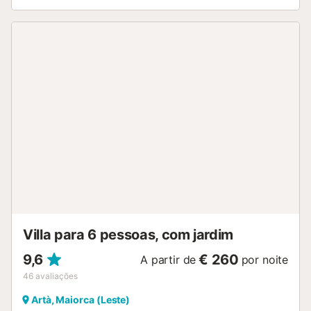
Embora, de qualquer forma, para quê? Se o que vão
desejar é refrescar-se depois de apanhar o sol quente da
ilha numa das 8 espreguiçadeiras. E para a noite, espera-
vos um estupendo churrasco a gás para as vossas
receitas ao ar livre. O terreno está vedado e há vizinhos
por perto. Com muito carácter e um só piso, esta bela
construção em pedra funciona com energia solar e
surpreende pela sua mistura de estilo rústico e moderno.
Ao entrar, espera-vos uma grande sala de estar e jantar,
perfeita para as vossas reuniões em família ou entre
amigos. Certamente convida a reservar um bocadinho de
tempo para se sentar no sofá ou nas poltronas para ver
televisão por satélite, ler ou ouvir música. Mesmo nos dias
frios, a lareira proporciona ainda mais calor ao ambiente.
Na cozinha encontram uma imagem de revista: mobiliário
moderno, uma maravilhosa ilha com dois bancos altos,
eletrodomésticos em ...
Villa para 6 pessoas, com jardim
9,6
€ 260
A partir de
por noite
46
avaliações
Artà, Maiorca (Leste)