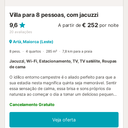
Nome: Can Siurell...
Villa para 8 pessoas, com jacuzzi
9,6
€ 252
A partir de
por noite
20
avaliações
Artà, Maiorca (Leste)
8 pess.
4 quartos
285 m²
7,8 km para a praia
Jacuzzi, Wi-Fi, Estacionamento, TV, TV satélite, Roupas
de cama
O idílico entorno campestre é o aliado perfeito para que a
sua estadia nesta magnífica quinta seja memorável. Sentir
essa sensação de calma, essa brisa e sons próprios da
natureza ao começar o dia a tomar um delicioso pequeno-
almoço sob o alpendre para ganhar energia para uma
Cancelamento Gratuito
longa jornada de piscina. Uma bonita piscina limpa a cloro,
com cerca de 10 x 4 m e uma profundidade de 1,5 a 1,6
m, e até um jacuzzi interior para relaxar por completo. No
Veja oferta
entanto, tenham em atenção que a água não é aquecida.