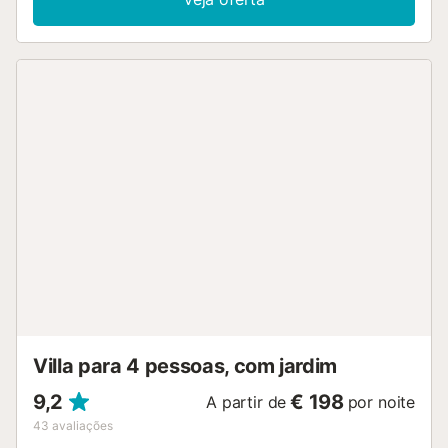
quartos (um quarto "suite" com uma cama de casal no rés
do chão, um outro quarto com uma cama de casal e um
outro com duas camas individuais), bem como 2 casas de
banho, podendo assim alojar 6 pessoas. As comodidades
incluem ainda Wi-Fi, ar condicionado em todas as divisões
(exceto na cozinha, sala de jantar e casas de banho), TV
satélite, um berço e uma cadeira alta. Existe também uma
banheira de hidromassagem disponível apenas para uma
pessoa. A área exterior tem um terraço de pedra
parcialmente coberto com mobiliário de sala de estar,
cadeiras reclináveis e uma piscina de 32 m². Relaxe na
rede de descanso e deixe o seu olhar vaguear sobre os
amplos prados e campos, bem como sobre a cordilheira
no horizonte. Grelhe deliciosos pratos no barbecue misto
(com opção de gás ou carvão) e saboreie-os com um
copo de vinho encorpado. As lojas, restaurantes, bares e
cafés encontram-se a 4 km ou a 6 minutos de carro e a
praia mais próxima, Platja de Colonia de S...
Villa para 4 pessoas, com jardim
9,2
€ 198
A partir de
por noite
43
avaliações