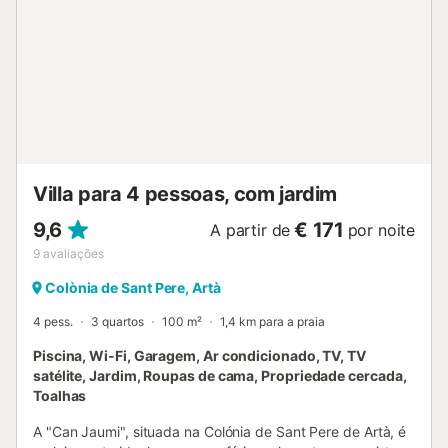
totalmente equipada para a preparação de deliciosos
pratos. Adicionalmente, há uma casa de banho com duche
nesta divisão. No primeiro andar, uma sala de estar
convida ao relaxamento com um bom livro. O quarto
principal oferece uma cama de casal, roupeiro e casa de
banho privativa com banheira e duche, com acesso direto
ao jardim através de uma escada. Quatro quartos com
duas camas individuais cada, roupeiros (alguns
partilhados) e dois com acesso ao terraço, proporcionam
Villa para 4 pessoas, com jardim
espaços acolhed...
9,6
€ 171
A partir de
por noite
9
avaliações
Colònia de Sant Pere, Artà
4 pess.
3 quartos
100 m²
1,4 km para a praia
Piscina, Wi-Fi, Garagem, Ar condicionado, TV, TV
satélite, Jardim, Roupas de cama, Propriedade cercada,
Toalhas
A "Can Jaumi", situada na Colónia de Sant Pere de Artà, é