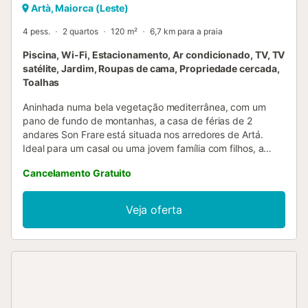
Artà, Maiorca (Leste)
4 pess.
2 quartos
120 m²
6,7 km para a praia
Piscina, Wi-Fi, Estacionamento, Ar condicionado, TV, TV
satélite, Jardim, Roupas de cama, Propriedade cercada,
Toalhas
Aninhada numa bela vegetação mediterrânea, com um
pano de fundo de montanhas, a casa de férias de 2
andares Son Frare está situada nos arredores de Artá.
Ideal para um casal ou uma jovem família com filhos, a
propriedade possui um encanto rústico e consiste numa
Cancelamento Gratuito
sala de estar, uma cozinha muito bem equipada com uma
máquina de lavar loiça, 2 quartos (um com uma cama
queen size e outro com 2 camas de solteiro), bem como 2
Veja oferta
casas de banho. A casa pode, portanto, acomodar 4
pessoas. Outras comodidades incluem Wi-Fi, uma máquina
de lavar roupa, ventiladores, uma lareira e uma televisão.
Um berço e uma cadeira alta estão também disponíveis
mediante pedido. O ponto alto da propriedade é
definitivamente a sua área exterior privada com varanda,
jardim, terraços mobilados (abertos e cobertos), um