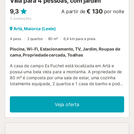
Villa para 4 pessoas, com jardim
podem ser alugadas. Número de licença: ETV/3212, Nome:
9,3
€ 130
A partir de
por noite
S'Hort...
3
avaliações
Artà, Maiorca (Leste)
4 pess.
2 quartos
80 m²
6,4 km para a praia
Piscina, Wi-Fi, Estacionamento, TV, Jardim, Roupas de
cama, Propriedade cercada, Toalhas
A casa de campo Es Puchet está localizada em Artà e
possui uma bela vista para a montanha. A propriedade de
80 m² é composta por uma sala de estar, uma cozinha
totalmente equipada, 2 quartos e 1 casa de banho e pode,
portanto, acomodar 4 pessoas. As comodidades
adicionais incluem Wi-Fi de alta velocidade (adequado
para chamadas de vídeo) com um espaço de trabalho
Veja oferta
dedicado para escritório em casa, uma televisão, uma
ventoinha e uma máquina de lavar roupa. Além disso, uma
mesa de ténis de mesa está disponível para seu uso. Um
berço e uma cadeira alta também estão disponíveis. Este
alojamento não dispõe de: ar condicionado. Este aluguer