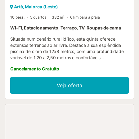
Artà, Maiorca (Leste)
10 pess.
5 quartos
332 m²
6 km para a praia
Wi-Fi, Estacionamento, Terraço, TV, Roupas de cama
Situada num cenário rural idílico, esta quinta oferece
extensos terrenos ao ar livre. Destaca a sua esplêndida
piscina de cloro de 12x8 metros, com uma profundidade
variável de 1,20 a 2,50 metros e confortáveis
espreguiçadeiras para relaxar ao sol. A quinta convida a
Cancelamento Gratuito
criar momentos inesquecíveis, proporcionando um
churrasco para desfrutar de deliciosas refeições com
familiares ou amigos. Com um ambiente tranquilo e natural,
Veja oferta
esta propriedade torna-se um refúgio perfeito para
escapar da rotina diária e mergulhar na beleza da vida
rural. Esta encantadora casa de dois pisos oferece um
ambiente acolhedor e luminoso no interior. Equipada com
aquecimento central a gás, garante conforto durante todo
o ano. No rés-do-chão, apresenta-se uma sala de jantar
independente e uma acolhedora sala de estar com Smart
TV e dois confortáveis sofás. A cozinha independente
dispõe de uma moderna placa de indução e está