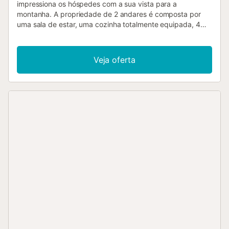
impressiona os hóspedes com a sua vista para a
montanha. A propriedade de 2 andares é composta por
uma sala de estar, uma cozinha totalmente equipada, 4
quartos e 4 casas de banho e pode, portanto, acomodar 8
pessoas. As comodidades adicionais incluem Wi-Fi de alta
velocidade (adequado para chamadas de vídeo) com um
Veja oferta
espaço de trabalho dedicado para escritório em casa, uma
televisão, uma ventoinha e uma máquina de lavar roupa.
Além disso, uma mesa de ténis de mesa também é
fornecida para o seu prazer. Um berço e uma cadeira alta
também estão disponíveis. Este alojamento não dispõe de:
ar condicionado. Bem-vindo ao nosso aluguer de férias
com um espaço exterior privado e atraente. Dê um
mergulho refrescante na piscina, desfrute do jardim
exuberante, descontraia no terraço aberto, encontre
sombra no terraço coberto, saboreie delícias grelhadas no
churrasco e lave-se no chuveiro exterior. Está disponível
um lugar de estacionamento na propriedade. Não são
permitidos animais de estimação, fumar e celebrar
eventos. Esta propriedade tem orientações para ajudar os
hóspedes com a separação correcta dos resíduos. São
fornecidas mais informações no local. Esta propriedade
dispõe de iluminação economizadora de energia. O ar