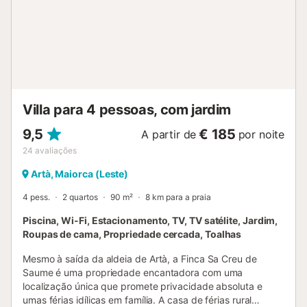
Restaurantes, bares e cafés podem ser encontrados no
centro de Arta, que pode ser alcançado de carro em 8-10
minutos. Uma visita a esta cidade medieval para passear
pelas ruas estreitas ou para visitar o complexo do castelo
vale definitivamente a pena. A reserva natural Parc natural
de la península de Llevant, que pode ser explorada em
inúmeros trilhos para caminhadas, também fica apenas a
20 minutos de carro. Número de licença: ETV1671 Nome:
Villa para 4 pessoas, com jardim
Ses Eres...
9,5
€ 185
A partir de
por noite
24
avaliações
Artà, Maiorca (Leste)
4 pess.
2 quartos
90 m²
8 km para a praia
Piscina, Wi-Fi, Estacionamento, TV, TV satélite, Jardim,
Roupas de cama, Propriedade cercada, Toalhas
Mesmo à saída da aldeia de Artà, a Finca Sa Creu de
Saume é uma propriedade encantadora com uma
localização única que promete privacidade absoluta e
umas férias idílicas em família. A casa de férias rural