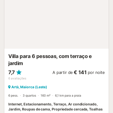
barbecue, uma piscina e um duche exterior. Descontraia
durante o dia nas confortáveis espreguiçadeiras e relaxe
sob o sol. O terraço coberto convida a desfrutar de
refeições à noite ao ar livre com os seus entes queridos
enquanto admira a deslumbrante vista da montanha. Em
menos de 5 minutos de carro ou 20 minutos a pé, chegará
ao centro de Artá onde encontrará uma vasta selecção de
lojas, restaurantes, bares e cafés. O supermercado mais
próximo fica a 3 minutos de carro ou a 19 minutos a pé
(1,4 km). A praia de Canyamel, onde se pode relaxar na
areia macia, fica apenas a 10 minutos de carro e o ...
Villa para 6 pessoas, com terraço e
jardim
7,7
€ 141
A partir de
por noite
6
avaliações
Artà, Maiorca (Leste)
6 pess.
3 quartos
160 m²
6,1 km para a praia
Internet, Estacionamento, Terraço, Ar condicionado,
Jardim, Roupas de cama, Propriedade cercada, Toalhas