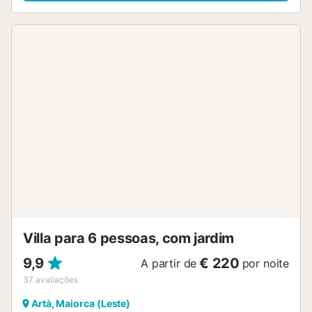
cadeira alta. Na fantástica área exterior, que inclui vários
terraços, áreas de estar cobertas, um barbecue, uma
piscina de 50 m² (profundidade máxima: 2 m) e uma mesa
de pingue-pongue, pode desfrutar de férias relaxantes
com uma rica variedade de actividades. A casa de campo
é ideal para quem desfruta de uma experiência rural,
idílica e viagens para a natureza ou para o litoral. Os
adeptos do golfe, em particular, encontrarão aqui o seu
dinheiro, porque muitos campos de golfe, tais como
Canyamel Golf, Golf Son Servera e Golf Costa de los Pinos
estão apenas a 5-10 km de distância. Lojas, restaurantes,
bares e cafés também se encontram a apenas 5 km de
distância na cidade costeira de Canyamel. Lá encontrará a
praia mais próxima, Playa de Canyamel, que pode ser
alcançada em menos de 10 minutos de carro. O
parqueamento está disponível na propriedade. As roupas
de cama e toalhas estão incluídas no preço. Não s...
Villa para 6 pessoas, com jardim
9,9
€ 220
A partir de
por noite
37
avaliações
Artà, Maiorca (Leste)