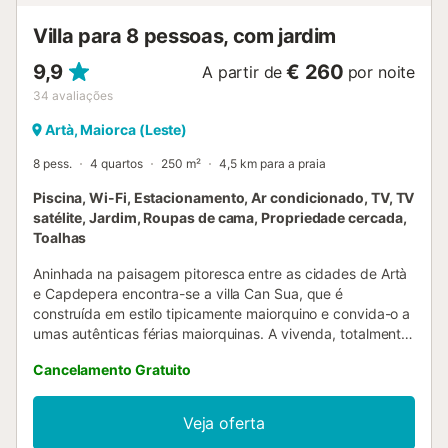
condicionado está disponível por um custo adicional de
Villa para 8 pessoas, com jardim
acordo com o consumo (a ser consultado com o
proprietário)....
9,9
€ 260
A partir de
por noite
34
avaliações
Artà, Maiorca (Leste)
8 pess.
4 quartos
250 m²
4,5 km para a praia
Piscina, Wi-Fi, Estacionamento, Ar condicionado, TV, TV
satélite, Jardim, Roupas de cama, Propriedade cercada,
Toalhas
Aninhada na paisagem pitoresca entre as cidades de Artà
e Capdepera encontra-se a villa Can Sua, que é
construída em estilo tipicamente maiorquino e convida-o a
umas autênticas férias maiorquinas. A vivenda, totalmente
climatizada, tem 2 andares que consistem numa sala de
Cancelamento Gratuito
estar, uma sala de jantar, uma cozinha bem equipada, 4
quartos, bem como 2 casas de banho e acomoda 8
pessoas. As comodidades incluem também Wi-Fi, uma
Veja oferta
lareira, televisão por satélite, uma cama de bebé e uma