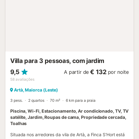
medieval, e fica a poucos minutos de praias como Colònia
de Sant Pere e Canyamel....
Villa para 3 pessoas, com jardim
9,5
€ 132
A partir de
por noite
58
avaliações
Artà, Maiorca (Leste)
3 pess.
2 quartos
70 m²
6 km para a praia
Piscina, Wi-Fi, Estacionamento, Ar condicionado, TV, TV
satélite, Jardim, Roupas de cama, Propriedade cercada,
Toalhas
Situada nos arredores da vila de Artà, a Finca S'Hort está