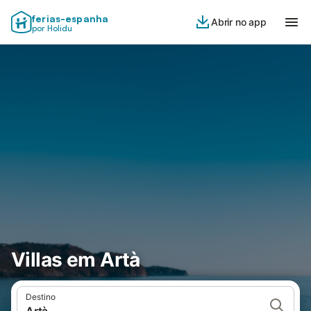
ferias-espanha
Abrir no app
por Holidu
Villas em Artà
Destino