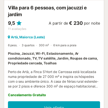
Villa para 6 pessoas, com jacuzzi e
jardim
9,5
€ 230
A partir de
por noite
11
avaliações
Artà, Maiorca (Leste)
6 pess.
3 quartos
300 m²
6 km para a praia
Piscina, Jacuzzi, Wi-Fi, Estacionamento, Ar
condicionado, TV, TV satélite, Jardim, Roupas de cama,
Propriedade cercada, Toalhas
Perto de Artà, a Finca S'Hort de Carrossa está localizada
numa propriedade de 27 000 m² e inspira os hóspedes
com o seu ambiente único. A casa de férias rural estende-
se por 2 pisos e oferece 300 m² de espaço habitacional
com uma confortável sala de estar com uma estante
Cancelamento Gratuito
extravagante e uma escada em espiral industrial. A casa
dispõe ainda de uma sala de jantar com uma grande mesa
para 6 pessoas, uma cozinha totalmente equipada, 3
Veja oferta