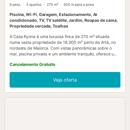
6 pess.
3 quartos
270 m²
500 m para a praia
Piscina, Wi-Fi, Garagem, Estacionamento, Ar
condicionado, TV, TV satélite, Jardim, Roupas de cama,
Propriedade cercada, Toalhas
A Casa Kyona é uma luxuosa finca de 270 m² situada
numa vasta propriedade de 18.000 m² perto de Artà, no
nordeste de Maiorca. Com vistas panorâmicas sobre o
mar, piscina privada e um ambiente tranquilo, oferece um
refúgio sereno para até 6 hóspedes. Os três quartos
Cancelamento Gratuito
dispõem de ar condicionado para noites confortáveis.
Tenham em atenção que a sala principal não tem ar
condicionado — recomendamos que aproveitem o terraço
Veja oferta
sombreado nas horas mais quentes da tarde. No exterior,
a zona da piscina conta com grandes chapéus de sol para
maior conforto, e o jardim envolvente convida-vos a
relaxar com total privacidade. Wi-Fi disponível em toda a
propriedade. A localização, perto do encantador centro de
Artà, permite fácil acesso a algumas das mais belas
enseadas e praias de Maiorca. O vosso anfitrião estará
sempre disponível — podem contar com uma resposta
rápida e atenta durante toda a estadia....