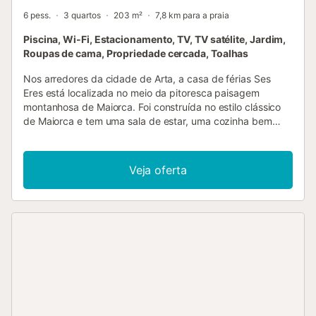
6 pess.
3 quartos
203 m²
7,8 km para a praia
Piscina, Wi-Fi, Estacionamento, TV, TV satélite, Jardim,
Roupas de cama, Propriedade cercada, Toalhas
Nos arredores da cidade de Arta, a casa de férias Ses
Eres está localizada no meio da pitoresca paisagem
montanhosa de Maiorca. Foi construída no estilo clássico
de Maiorca e tem uma sala de estar, uma cozinha bem
equipada, 3 quartos (um deles com 2 camas individuais),
bem como 2 casas de banho e pode, portanto, acomodar
6 pessoas. As comodidades adicionais incluem Wi-Fi,
Veja oferta
ventoinhas, uma televisão com leitor de DVD, jogos, uma
máquina de lavar roupa e uma cadeira alta para crianças.
A espaçosa área exterior privada inclui um jardim, uma
mesa de ténis de mesa e uma piscina. Aqui poderá relaxar
com um cocktail numa espreguiçadeira e apreciar a vista.
Um terraço coberto com um churrasco, uma varanda
mobilada e um terraço aberto também pertencem à casa
de férias. A praia mais próxima fica a cerca de 13,4 km e
pode ser alcançada de carro em 17 minutos. O
supermercado mais próximo fica apenas a 1,3 km.