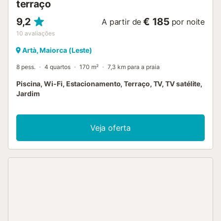
terraço
9,2
€ 185
A partir de
por noite
10
avaliações
Artà, Maiorca (Leste)
8 pess.
4 quartos
170 m²
7,3 km para a praia
Piscina, Wi-Fi, Estacionamento, Terraço, TV, TV satélite,
Jardim
Veja oferta