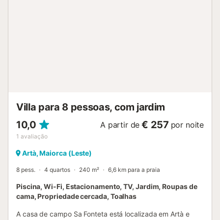
de férias oferece um espaço exterior exclusivo com uma
piscina, jardim, terraços abertos e cobertos, churrasco e
chuveiro exterior. Está disponível um lugar de
estacionamento na propriedade. Não são permitidos
animais de estimação, fumar e celebrar eventos. Esta
propriedade tem orientações para ajudar os hóspedes
com a separação correcta dos resíduos. São fornecidas
mais informações no local. Esta propriedade dispõe de
iluminação economizadora de energia. O ar condicionado
está disponível por um suplemento de acordo com o
consumo (a ser consultado com o anfitrião)....
Villa para 8 pessoas, com jardim
10,0
€ 257
A partir de
por noite
1
avaliação
Artà, Maiorca (Leste)
8 pess.
4 quartos
240 m²
6,6 km para a praia
Piscina, Wi-Fi, Estacionamento, TV, Jardim, Roupas de
cama, Propriedade cercada, Toalhas
A casa de campo Sa Fonteta está localizada em Artà e