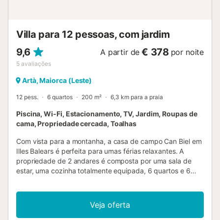
Villa para 12 pessoas, com jardim
9,6
€ 378
A partir de
por noite
5
avaliações
Artà, Maiorca (Leste)
12 pess.
6 quartos
200 m²
6,3 km para a praia
Piscina, Wi-Fi, Estacionamento, TV, Jardim, Roupas de
cama, Propriedade cercada, Toalhas
Com vista para a montanha, a casa de campo Can Biel em
Illes Balears é perfeita para umas férias relaxantes. A
propriedade de 2 andares é composta por uma sala de
estar, uma cozinha totalmente equipada, 6 quartos e 6
casas de banho e pode, portanto, acomodar 12 pessoas.
As comodidades adicionais incluem Wi-Fi de alta
velocidade (adequado para videochamadas) com um
Veja oferta
espaço de trabalho dedicado para escritório em casa, uma
televisão, uma ventoinha, bem como uma máquina de