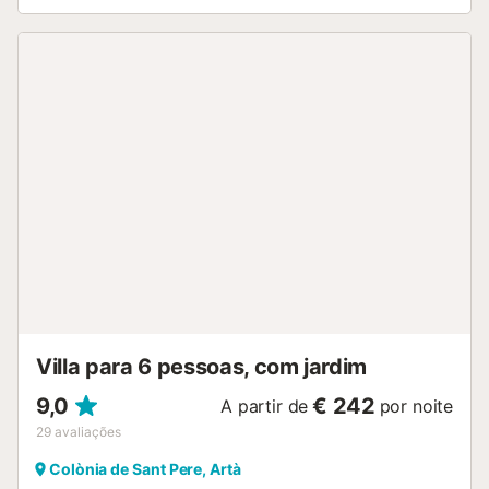
lavar roupa. Além disso, uma mesa de ténis de mesa
também é fornecida para o seu prazer. Um berço e uma
cadeira alta também estão disponíveis. Este alojamento
não dispõe de ar condicionado. Este aluguer de férias
oferece um espaço exterior exclusivo com uma piscina,
jardim, terraços abertos e cobertos, churrasco e chuveiro
exterior. Está disponível um lugar de estacionamento na
propriedade. Não são permitidos animais de estimação,
fumar e celebrar eventos. Esta propriedade tem
orientações para ajudar os hóspedes com a separação
correcta dos resíduos. São fornecidas mais informações no
local. Esta propriedade dispõe de iluminação
economizadora de energia. O ar condicionado está
disponível por um custo adicional de acordo com o
consumo (a ser consultado com o proprietário)....
Villa para 6 pessoas, com jardim
9,0
€ 242
A partir de
por noite
29
avaliações
Colònia de Sant Pere, Artà