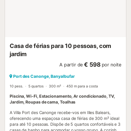
entrega de comida diretamente em casa mediante uma
taxa de 50,00 € ou chamar um chef privado para um
jantar único na Villa, mediante pedido prévio (a partir de
75 euros por hóspede - mínimo 8 hóspedes). Perto da
Villa, pode ser utilizado um campo de ténis com raquetes e
bolas, completando a propriedade um amplo
estacionamento. Distâncias Cidade de Palma: 25 km
Aeroporto: 40 min. de carro Banyalbufar e Esporles: 5 km
Casa de férias para 10 pessoas, com
Regras de aluguer As crianças devem ser supervisionadas
por u...
jardim
€ 598
A partir de
por noite
Port des Canonge, Banyalbufar
10 pess.
5 quartos
300 m²
450 m para a costa
Piscina, Wi-Fi, Estacionamento, Ar condicionado, TV,
Jardim, Roupas de cama, Toalhas
A Villa Port des Canonge recebe-vos em Illes Balears,
oferecendo uma espaçosa casa de férias de 300 m² ideal
para até 10 pessoas. Dispõe de 5 quartos confortáveis e 3
casas de banho para acomodar o vosso grupo. A cozinha