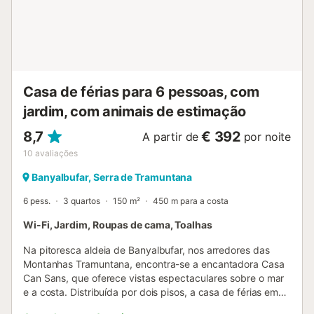
Casa de férias para 6 pessoas, com
jardim, com animais de estimação
8,7
€ 392
A partir de
por noite
10
avaliações
Banyalbufar, Serra de Tramuntana
6 pess.
3 quartos
150 m²
450 m para a costa
Wi-Fi, Jardim, Roupas de cama, Toalhas
Na pitoresca aldeia de Banyalbufar, nos arredores das
Montanhas Tramuntana, encontra-se a encantadora Casa
Can Sans, que oferece vistas espectaculares sobre o mar
e a costa. Distribuída por dois pisos, a casa de férias em
estilo rústico tem uma sala de estar e uma cozinha bem