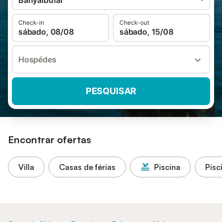
Banyalbufar
Check-in
Check-out
sábado, 08/08
sábado, 15/08
Hospédes
PESQUISAR
Encontrar ofertas
Villa
Casas de férias
Piscina
Pisc