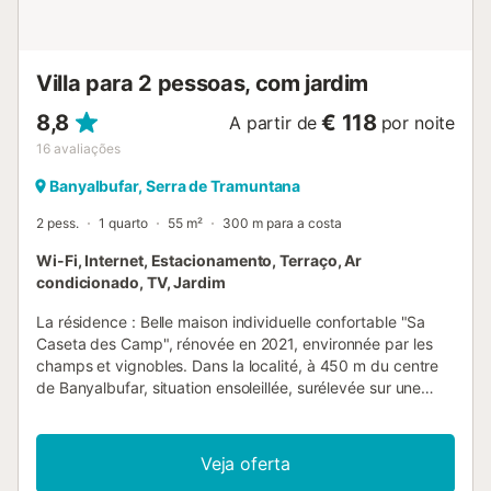
incluídas no preço. O estacionamento está disponível na
rua, que fica a cerca de 600 m e pode ser acedido p...
Villa para 2 pessoas, com jardim
8,8
€ 118
A partir de
por noite
16
avaliações
Banyalbufar, Serra de Tramuntana
2 pess.
1 quarto
55 m²
300 m para a costa
Wi-Fi, Internet, Estacionamento, Terraço, Ar
condicionado, TV, Jardim
La résidence : Belle maison individuelle confortable "Sa
Caseta des Camp", rénovée en 2021, environnée par les
champs et vignobles. Dans la localité, à 450 m du centre
de Banyalbufar, situation ensoleillée, surélevée sur une
colline, à 600 m de la forêt, à 1.1 km de la mer. A usage
privé: petit jardin avec plantes, cour. Jardinet, tonnelle,
meubles de jardin, barbecue. Infrastructures de la Maison:
Veja oferta
accès internet, Connexion WIFI, air-conditionné, lave-linge.