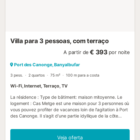
Villa para 3 pessoas, com terraço
€ 393
A partir de
por noite
Port des Canonge, Banyalbufar
3 pess.
2 quartos
75 m²
100 m para a costa
Wi-Fi, Internet, Terraço, TV
La résidence : Type de bâtiment: maison mitoyenne. Le
logement : Cas Metge est une maison pour 3 personnes où
vous pouvez profiter de vacances loin de l'agitation à Port
des Canonge. Il s'agit d'une partie idyllique de la côte
méditerranéenne, idéale pour les randonneurs et les
cyclistes, accessible par une route étroite et sinueuse. Port
des Canonge est l'un des plus charmants petits ports
Veja oferta