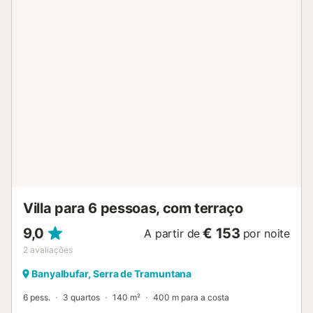
desfrutar de wi-fi grátis e um televisor. Depois de se
instalar confortavelmente neste alojamento com 3 quartos
e 2.5 casas de banho, usufrua da sala de estar, da sala de
jantar, do sofá-cama e do grelhador de churrasco. As
comodidades de casa de banho incluem um secador de
cabelo, um bidé e toalhas. Prepare uma refeição caseira
na cozinha, que conta com forno, placa de cozinha e
frigorífico, além de uma cafeteira/bule, uma chaleira
elétrica e um micro-ondas. Além disso, não terá de levar
malas repletas de roupa porque vai ter acesso a uma
máquina de lavar e secar roupa....
Villa para 6 pessoas, com terraço
9,0
€ 153
A partir de
por noite
2
avaliações
Banyalbufar, Serra de Tramuntana
6 pess.
3 quartos
140 m²
400 m para a costa