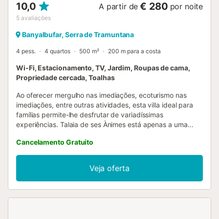
10,0
€ 280
A partir de
por noite
5
avaliações
Banyalbufar, Serra de Tramuntana
4 pess.
4 quartos
500 m²
200 m para a costa
Wi-Fi, Estacionamento, TV, Jardim, Roupas de cama,
Propriedade cercada, Toalhas
Ao oferecer mergulho nas imediações, ecoturismo nas
imediações, entre outras atividades, esta villa ideal para
famílias permite-lhe desfrutar de variadíssimas
experiências. Talaia de ses Ànimes está apenas a uma
breve caminhada de distância, pelo que pode deixar o
Cancelamento Gratuito
carro no alojamento, que oferece um estacionamento no
local – gerido por outra empresa –. Em alternativa, entre no
seu veículo e faça o breve percurso de 6 minuto(s) de
Veja oferta
carro até Cala Banyalbufar. Depois de regressar,
descontraia no jardim ou desfrute de uma bebida no
deque ou pátio interior, e não se esqueça de comodidades
como mobiliário de exterior. Se quiser divertir-se sem sair
do alojamento, experimente jogar ténis de mesa ou