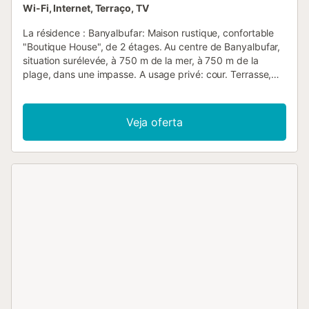
Wi-Fi, Internet, Terraço, TV
La résidence : Banyalbufar: Maison rustique, confortable
"Boutique House", de 2 étages. Au centre de Banyalbufar,
situation surélevée, à 750 m de la mer, à 750 m de la
plage, dans une impasse. A usage privé: cour. Terrasse,
espace barbecue. Infrastructures de la Maison: accès
internet, lave-linge. Magasins 400 m, restaurant, bar 20 m,
boulangerie 100 m, café, biergarten 20 m, arrêt de bus
Veja oferta
"Banyalbufar" 120 m, plage de galets "Banyalbufar" 700
m. Veuillez noter: voiture recommandée. Adapté(e) aux
familles, indiqué pour séniors équipement pour bébés sur
demande (inclus). Bien convenant à 8 adultes. Le
propriétaire n'accepte pas les groupes de jeunes. Aéroport
35 km de la maison. Le logement : "Boutique House",
maison 6 pièces 140 m2 sur 2 niveaux. Logement idéal
pour 6 adultes. Aménagement fonctionnel et plaisant:
grand salon avec TV (satellite), Télévision numérique,
chaînes de TV internationales et écran plat. Sortie sur la
terrasse. Cuisine/séjour (four, lave-vaisselle, 3 plaques
vitrocéramiques, grille-pain, bouilloire électrique, micro-
ondes, congélateur, cafetière électrique) avec table pour
les repas. Sortie sur la terrasse. Bains ou douche/WC. Pas