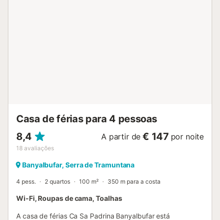
independente a gás está equipada com todos os utensílios
necessários para que cozinhe com comodidade. Além
disso, dispõe de máquina de lavar roupa, ferro e tábua de
engomar. Um quarto com cama de casal e uma casa de
banho com banheira completam este piso. Ao subir as
escadas encontrará mais quatro quartos e uma casa de
banho também com banheira. Existem dois quartos com
cama de casal, um com duas camas individuais e outro
com beliche para duas pessoas. Há uma varanda onde
poderá apanhar sol numa das suas redes ou tomar uma
bebida desfrutando das vistas para o mar, e onde poderá
aceder a partir de um dos três quartos deste piso....
Casa de férias para 4 pessoas
8,4
€ 147
A partir de
por noite
18
avaliações
Banyalbufar, Serra de Tramuntana
4 pess.
2 quartos
100 m²
350 m para a costa
Wi-Fi, Roupas de cama, Toalhas
A casa de férias Ca Sa Padrina Banyalbufar está