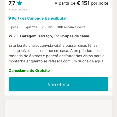
7,7
€ 151
A partir de
por noite
7
avaliações
Port des Canonge, Banyalbufar
6 pess.
5 quartos
250 m²
300 m para a costa
Wi-Fi, Garagem, Terraço, TV, Roupas de cama
Este bonito chalet convida-o(a) a passar umas férias
inesquecíveis e a sentir-se em casa. A propriedade está
rodeada de árvores e poderá desfrutar das vistas para a
montanha enquanto se refresca com um duche de água
fria na ducha exterior ou enquanto desfruta de uma
Cancelamento Gratuito
bebida na varanda com os seus acompanhantes, após um
dia completo de turismo pela ilha. Tenha em atenção que,
por se encontrar numa urbanização, tem vizinhos perto,
Veja oferta
mas sem abdicar da sua privacidade e tranquilidade. O
interior da casa está distribuído por dois pisos. No rés-do-
chão encontrará uma sala de estar/jantar equipada com
Smart TV, lareira, uma mesa de jantar e dois confortáveis
sofás onde poderá descansar enquanto ouve música ou
vê um filme utilizando o leitor de CD e DVD. A cozinha