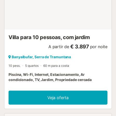
montanhas próximas! 4 lugares de estacionamento estão
disponíveis na propriedade. Há estacionamento gratuito
disponível na rua. São permitidos animais de estimação,
mediante pedido. O Wi-Fi é adequado para chamadas de
vídeo. O imóvel tem acesso e interior livres de degraus.
São fornecidas toalhas de praia/piscina. Esta propriedade
tem regras de reciclagem, é fornecida mais...
Villa para 10 pessoas, com jardim
€ 3.897
A partir de
por noite
Banyalbufar, Serra de Tramuntana
10 pess.
5 quartos
60 m para a costa
Piscina, Wi-Fi, Internet, Estacionamento, Ar
condicionado, TV, Jardim, Propriedade cercada
Veja oferta