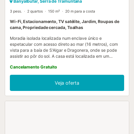
Banyalbufar, Serra de Tramuntana
3 pess.
2 quartos
150 m²
20 m para a costa
Wi-Fi, Estacionamento, TV satélite, Jardim, Roupas de
cama, Propriedade cercada, Toalhas
Moradia isolada localizada num enclave único e
espetacular com acesso direto ao mar (16 metros), com
vista para a baía de S'Algar e Dragonera, onde se pode
assistir ao pôr do sol. A casa está localizada em um
ambiente natural exclusivo, sem aglomeração, ideal para
Cancelamento Gratuito
quem procura desconectar em um contexto de paz e
privacidade, com acesso exclusivo e direto ao mar, onde
você pode nadar, mergulhar em águas cristalinas, praticar
Veja oferta
esportes, andar de caiaque (incluído no aluguel da casa).
Além disso, à noite é possível desfrutar de um incrível céu
estrelado. A casa tem dois andares. O primeiro andar tem
uma cozinha totalmente equipada (máquina de café de
cápsulas Nespresso, frigorífico, congelador, forno,
máquina de lavar louça, micro-ondas, chaleira, etc.) e sala
de estar com lareira e TV, com acesso a partir de um
grande terraço para banhos de sol com vista para o mar.
No segundo andar há dois quartos duplos e duas casas de