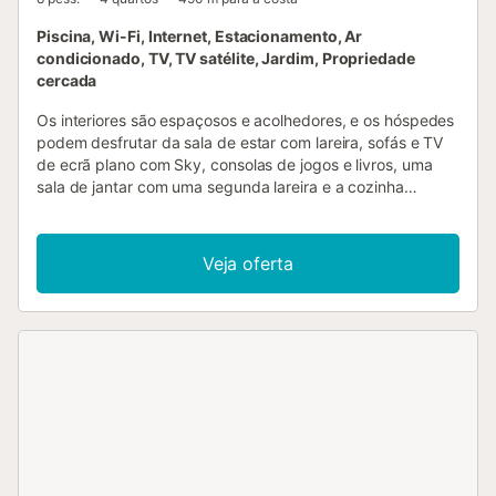
Piscina, Wi-Fi, Internet, Estacionamento, Ar
condicionado, TV, TV satélite, Jardim, Propriedade
cercada
Os interiores são espaçosos e acolhedores, e os hóspedes
podem desfrutar da sala de estar com lareira, sofás e TV
de ecrã plano com Sky, consolas de jogos e livros, uma
sala de jantar com uma segunda lareira e a cozinha
totalmente equipada. A Villa Welcome oferece 4 quartos
com casas de banho privativas, secador de cabelo,
telefone, cofre para portátil, altifalantes portáteis Bose
Veja oferta
mini, roupões de banho, produtos de higiene, tomadas
internacionais e ligações USB, lanterna, um conjunto de
alisadores GHD. Dois quartos têm camas de casal e
medem 28 m², os outros dois medem 22 m², um com cama
de casal, o outro com duas camas individuais (as camas
podem ser juntadas). Esta propriedade oferece a
possibilidade de serviço de Catering (pensão completa)
com pequeno-almoço e almoço/jantar diários durante 6
noites, durante a estadia, todas as bebidas estão incluídas
no serviço. Também é possível utilizar o serviço de