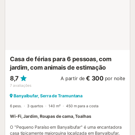
banho. Todas as divisões da casa têm vista direta para o
mar. Há Wifi de alta velocidade, estacionamento para um
carro, roupa de cama e jogos de toalhas. Só há ar
condicionado no piso inferior. A casa está localizada: - 2
minutos de um pequeno porto de pesca encantador. - 3
km da aldeia de Banyalbufar (restaurantes, supermercado,
etc). - 10 km da aldeia de Esporles (com restaurantes,
farmácia, etc.). - 25 km da cidade de Palma e 35 km do
aeroporto de Palma. O aces...
Casa de férias para 6 pessoas, com
jardim, com animais de estimação
8,7
€ 300
A partir de
por noite
7
avaliações
Banyalbufar, Serra de Tramuntana
6 pess.
3 quartos
140 m²
450 m para a costa
Wi-Fi, Jardim, Roupas de cama, Toalhas
O "Pequeno Paraíso em Banyalbufar" é uma encantadora
casa tipicamente maiorquina localizada em Banyalbufar,