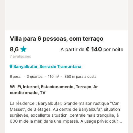
de chauffage. À l'étage supérieur: 1 grande chambre
double avec 1 grand-lit (150 cm, longueur 190 cm),
ventilateur. 1 grande chambre double avec 1 grand-lit (150
cm, longueur 190 cm), ventilateur. 1 grande chambre
double avec 1 ...
Villa para 6 pessoas, com terraço
8,6
€ 140
A partir de
por noite
7
avaliações
Banyalbufar, Serra de Tramuntana
6 pess.
3 quartos
110 m²
350 m para a costa
Wi-Fi, Internet, Estacionamento, Terraço, Ar
condicionado, TV
La résidence : Banyalbufar: Grande maison rustique "Can
Masset", de 3 étages. Au centre de Banyalbufar, situation
surélevée, excellente situation: centrale mais tranquille, à
600 m de la mer, dans une impasse. A usage privé: cour.
Douche extérieure, terrasse, meubles de jardin, barbecue.
Infrastructures de la Maison: accès internet, Connexion