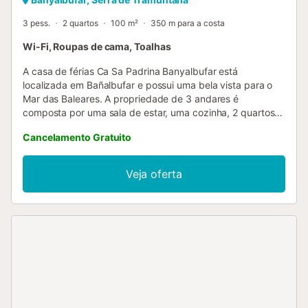
3 pess.
2 quartos
100 m²
350 m para a costa
Wi-Fi, Roupas de cama, Toalhas
A casa de férias Ca Sa Padrina Banyalbufar está
localizada em Bañalbufar e possui uma bela vista para o
Mar das Baleares. A propriedade de 3 andares é
composta por uma sala de estar, uma cozinha, 2 quartos e
2 casas de banho e pode, portanto, acomodar 4 pessoas.
Cancelamento Gratuito
As comodidades adicionais incluem Wi-Fi com um espaço
de trabalho dedicado para escritório em casa, uma
televisão, uma ventoinha, bem como uma máquina de
Veja oferta
lavar roupa. Este aluguer de férias dispõe de um terraço
privado aberto para relaxar à noite. A propriedade está
localizada perto da praia e as ligações de transportes
públicos estão a uma curta distância a pé. Não são
permitidos animais de estimação, fumar e celebrar
eventos. O ar condicionado não está disponível. O
pequeno-almoço está disponível mediante pedido. Esta
propriedade tem diretrizes para ajudar os hóspedes com a
separação correta dos resíduos. São fornecidas mais
informações no local. O serviço de transporte para o