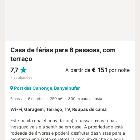
Casa de férias para 6 pessoas, com
terraço
7,7
€ 151
A partir de
por noite
7
avaliações
Port des Canonge, Banyalbufar
6 pess.
5 quartos
250 m²
300 m para a costa
Wi-Fi, Garagem, Terraço, TV, Roupas de cama
Este bonito chalet convida-o(a) a passar umas férias
inesquecíveis e a sentir-se em casa. A propriedade está
rodeada de árvores e poderá desfrutar das vistas para a
montanha enquanto se refresca com um duche de água