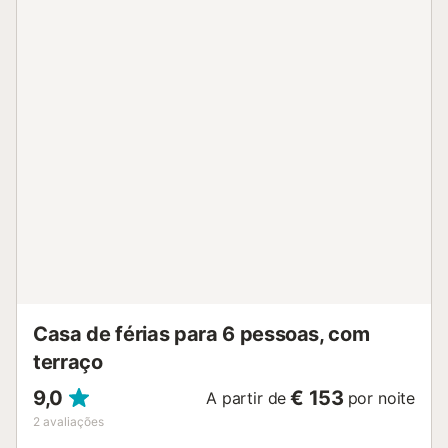
pode terminar um dia perfeito com um copo de vinho e ver
o pôr do sol. Situada na parte mais alta da cidade, a casa
de férias é um refúgio de tranquilidade e convida-o a
passar umas férias verdadeiramente relaxantes. Em
Banyalbufar existe uma padaria com um pequeno
supermercado, mas a oferta é limitada. A aldeia de
Esporles, com uma maior variedade de supermercados e
restaurantes, pode ser alcançada em pouco menos de 20
minutos de carro. A baía Cala Banyalbufar, com a sua praia
de calhau, fica a 800 m e pode ser alcançada em 10-15
minutos a pé. As praias de areia estão localizadas em
Palma ou Port de Sóller, a 30-35 km (45-50 minutos de
carro). O estacionamento está disponível na rua, que fica a
cerca de 600 m e pode ser acedido por escadas. Por isso,
recomendamos que traga o mínim...
Casa de férias para 6 pessoas, com
terraço
9,0
€ 153
A partir de
por noite
2
avaliações