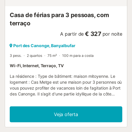
Casa de férias para 3 pessoas, com
terraço
€ 327
A partir de
por noite
Port des Canonge, Banyalbufar
3 pess.
2 quartos
75 m²
100 m para a costa
Wi-Fi, Internet, Terraço, TV
La résidence : Type de bâtiment: maison mitoyenne. Le
logement : Cas Metge est une maison pour 3 personnes où
vous pouvez profiter de vacances loin de l'agitation à Port
des Canonge. Il s'agit d'une partie idyllique de la côte
méditerranéenne, idéale pour les randonneurs et les
cyclistes, accessible par une route étroite et sinueuse. Port
des Canonge est l'un des plus charmants petits ports
Veja oferta
naturels de la Serra de Tramuntana. On y trouve une petite
plage de galets et de rochers, protégée par de belles
cabanes de pêcheurs ou des rampes d'où les bateaux