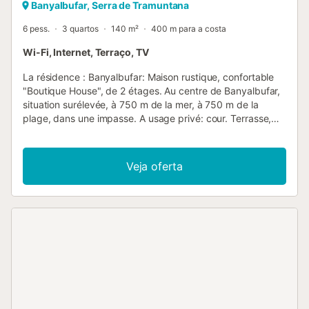
Banyalbufar, Serra de Tramuntana
6 pess.
3 quartos
140 m²
400 m para a costa
Wi-Fi, Internet, Terraço, TV
La résidence : Banyalbufar: Maison rustique, confortable
"Boutique House", de 2 étages. Au centre de Banyalbufar,
situation surélevée, à 750 m de la mer, à 750 m de la
plage, dans une impasse. A usage privé: cour. Terrasse,
espace barbecue. Infrastructures de la Maison: accès
internet, lave-linge. Magasins 400 m, restaurant, bar 20 m,
boulangerie 100 m, café, biergarten 20 m, arrêt de bus
Veja oferta
"Banyalbufar" 120 m, plage de galets "Banyalbufar" 700
m. Veuillez noter: voiture recommandée. Adapté(e) aux
familles, indiqué pour séniors équipement pour bébés sur
demande (inclus). Bien convenant à 8 adultes. Le
propriétaire n'accepte pas les groupes de jeunes. Aéroport
35 km de la maison. Le logement : "Boutique House",
maison 6 pièces 140 m2 sur 2 niveaux. Logement idéal
pour 6 adultes. Aménagement fonctionnel et plaisant:
grand salon avec TV (satellite), Télévision numérique,
chaînes de TV internationales et écran plat. Sortie sur la