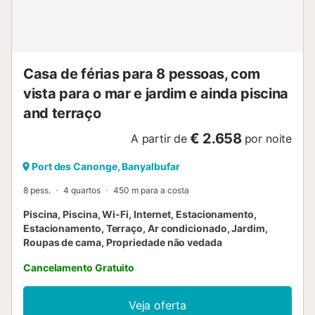
75 euros por hóspede - mínimo 8 hóspedes). Perto da
Villa, pode ser utilizado um campo de ténis com raquetes e
bolas, completando a propriedade um amplo
estacionamento. Distâncias Cidade de Palma: 25 km
Aeroporto: 40 min. de carro Banyalbufar e Esporles: 5 km
Casa de férias para 8 pessoas, com
Regras de aluguer As crianças devem ser supervisionadas
por u...
vista para o mar e jardim e ainda piscina
and terraço
€ 2.658
A partir de
por noite
Port des Canonge, Banyalbufar
8 pess.
4 quartos
450 m para a costa
Piscina, Piscina, Wi-Fi, Internet, Estacionamento,
Estacionamento, Terraço, Ar condicionado, Jardim,
Roupas de cama, Propriedade não vedada
Cancelamento Gratuito
Veja oferta