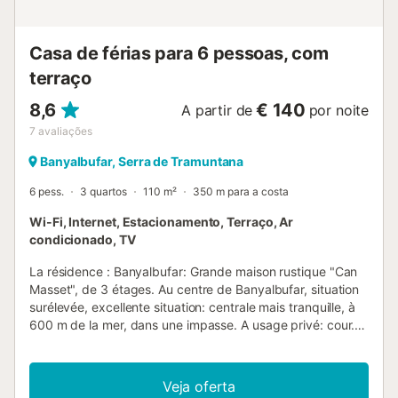
Casa de férias para 6 pessoas, com
terraço
8,6
€ 140
A partir de
por noite
7
avaliações
Banyalbufar, Serra de Tramuntana
6 pess.
3 quartos
110 m²
350 m para a costa
Wi-Fi, Internet, Estacionamento, Terraço, Ar
condicionado, TV
La résidence : Banyalbufar: Grande maison rustique "Can
Masset", de 3 étages. Au centre de Banyalbufar, situation
surélevée, excellente situation: centrale mais tranquille, à
600 m de la mer, dans une impasse. A usage privé: cour.
Douche extérieure, terrasse, meubles de jardin, barbecue.
Infrastructures de la Maison: accès internet, Connexion
WIFI, réduit pour bicyclettes, chauffage central. Accès en
Veja oferta
voiture par un chemin très raide, étroite. 20 m sentier en