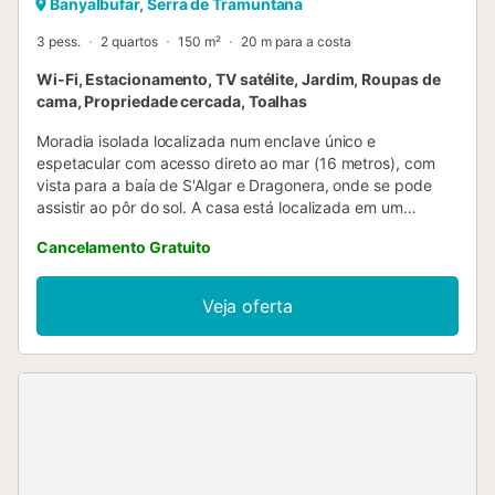
Banyalbufar, Serra de Tramuntana
3 pess.
2 quartos
150 m²
20 m para a costa
Wi-Fi, Estacionamento, TV satélite, Jardim, Roupas de
cama, Propriedade cercada, Toalhas
Moradia isolada localizada num enclave único e
espetacular com acesso direto ao mar (16 metros), com
vista para a baía de S'Algar e Dragonera, onde se pode
assistir ao pôr do sol. A casa está localizada em um
ambiente natural exclusivo, sem aglomeração, ideal para
Cancelamento Gratuito
quem procura desconectar em um contexto de paz e
privacidade, com acesso exclusivo e direto ao mar, onde
você pode nadar, mergulhar em águas cristalinas, praticar
Veja oferta
esportes, andar de caiaque (incluído no aluguel da casa).
Além disso, à noite é possível desfrutar de um incrível céu
estrelado. A casa tem dois andares. O primeiro andar tem
uma cozinha totalmente equipada (máquina de café de
cápsulas Nespresso, frigorífico, congelador, forno,
máquina de lavar louça, micro-ondas, chaleira, etc.) e sala
de estar com lareira e TV, com acesso a partir de um
grande terraço para banhos de sol com vista para o mar.
No segundo andar há dois quartos duplos e duas casas de