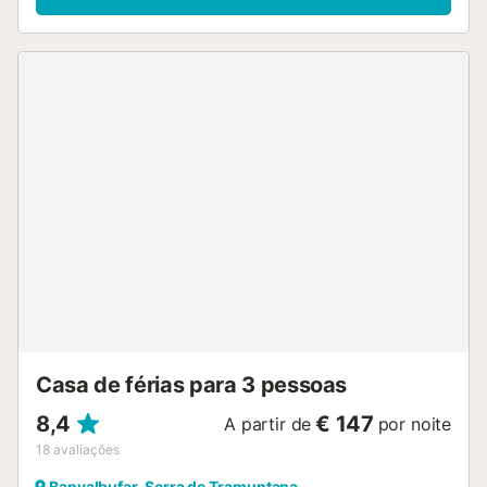
escalier (15 marches) jusqu'à la maison. Place de parking
(couvert, nombre de places limité), garage en commun à
80 m. Place de parking ou garage pour voiture de petite -
moyenne dimension. Magasins 250 m, restaurant, bar 20
m, boulangerie 80 m, café, biergarten 20 m, arrêt de bus
"Banyalbufar" 120 m, plage de sable "Playa de Palma" 25
km, plage de galets "Cala Banyalbufar" 650 m. Chemins
de randonnées pédestres depuis la maison, piste cyclable
500 m. Attractions à proximité: Bodega Son Vives,
Esporles 10 km, Port des Canonge 11.7 km, Valldemossa 17
km, Estellencs 6.5 km, Palma de Mallorca Capital City 24
km. Région de randonnées: Serra de Tramuntana, La
Trapa, Estellencs, Ruta de Pedra en Sec. Veuillez noter:
voiture recommandée, sans ascenseur. Bien convenant à 6
adultes. Le propriétaire n'accepte pas les groupes de
jeunes. Aéroport 35 km de la maison. "L´appartement se
trouve dans une zone de circulation limitée". Enviro...
Casa de férias para 3 pessoas
8,4
€ 147
A partir de
por noite
18
avaliações
Banyalbufar, Serra de Tramuntana