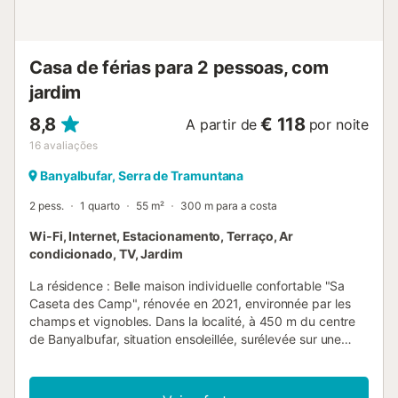
incluídas no preço. O estacionamento está disponível na
rua, que fica a cerca de 600 m e pode ser acedido p...
Casa de férias para 2 pessoas, com
jardim
8,8
€ 118
A partir de
por noite
16
avaliações
Banyalbufar, Serra de Tramuntana
2 pess.
1 quarto
55 m²
300 m para a costa
Wi-Fi, Internet, Estacionamento, Terraço, Ar
condicionado, TV, Jardim
La résidence : Belle maison individuelle confortable "Sa
Caseta des Camp", rénovée en 2021, environnée par les
champs et vignobles. Dans la localité, à 450 m du centre
de Banyalbufar, situation ensoleillée, surélevée sur une
colline, à 600 m de la forêt, à 1.1 km de la mer. A usage
privé: petit jardin avec plantes, cour. Jardinet, tonnelle,
meubles de jardin, barbecue. Infrastructures de la Maison: