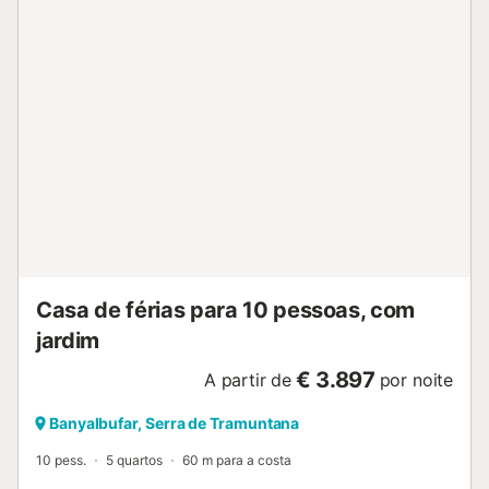
seu divertimento. Uma cama de bebé e 2 cadeiras altas
estão também disponíveis. A sua área exterior privada
inclui uma piscina vedada, um jardim, uma piscina para
crianças, um terraço aberto, um terraço coberto, 2
varandas, um barbecue, e um duche exterior. Entre na
piscina para uma tarde de diversão familiar enquanto
desfruta de vistas espectaculares sobre o mar e as
montanhas próximas! 4 lugares de estacionamento estão
disponíveis na propriedade. Há estacionamento gratuito
disponível na rua. São permitidos animais de estimação,
mediante pedido. O Wi-Fi é adequado para chamadas de
vídeo. O imóvel tem acesso e interior livres de degraus.
São fornecidas toalhas de praia/piscina. Esta propriedade
tem regras de reciclagem, é fornecida mais...
Casa de férias para 10 pessoas, com
jardim
€ 3.897
A partir de
por noite
Banyalbufar, Serra de Tramuntana
10 pess.
5 quartos
60 m para a costa