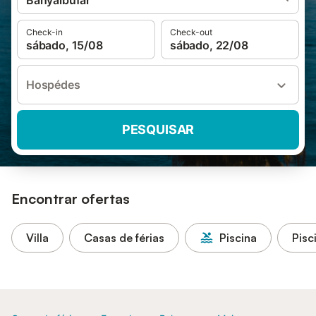
Banyalbufar
Check-in
Check-out
sábado, 15/08
sábado, 22/08
Hospédes
PESQUISAR
Encontrar ofertas
Villa
Casas de férias
Piscina
Pisc