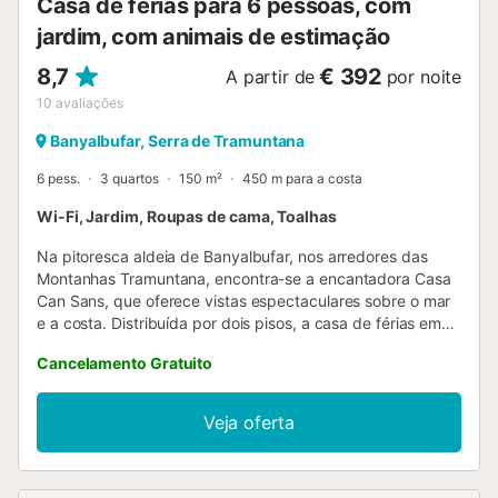
Casa de férias para 6 pessoas, com
jardim, com animais de estimação
8,7
€ 392
A partir de
por noite
10
avaliações
Banyalbufar, Serra de Tramuntana
6 pess.
3 quartos
150 m²
450 m para a costa
Wi-Fi, Jardim, Roupas de cama, Toalhas
Na pitoresca aldeia de Banyalbufar, nos arredores das
Montanhas Tramuntana, encontra-se a encantadora Casa
Can Sans, que oferece vistas espectaculares sobre o mar
e a costa. Distribuída por dois pisos, a casa de férias em
estilo rústico tem uma sala de estar e uma cozinha bem
Cancelamento Gratuito
equipada no piso térreo, bem como 3 quartos e 1 casa de
banho no primeiro andar e pode acomodar um total de 6
pessoas. Inclui também Wi-Fi, ventoinhas e uma lareira. O
Veja oferta
terraço no rés do chão com assentos e um guarda-sol,
bem como a varanda com uma fantástica vista para o mar,
proporcionam uma sensação perfeita de bem-estar. Aqui