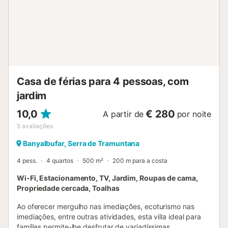
terrasse. Cuisine/séjour (four, lave-vaisselle, 3 plaques
vitrocéramiques, grille-pain, bouilloire électrique, micro-
ondes, congélateur, cafetière électrique) avec table pour
les repas. Sortie sur la terrasse. Bains ou douche/WC. Pas
de chauffage. À l'étage supérieur: 1 grande chambre
double avec 1 grand-lit (150 cm, longueur 190 cm),
ventilateur. 1 grande chambre double avec 1 grand-lit (150
cm, longueur 190 cm), ventilateur. 1 grande chambre
Casa de férias para 4 pessoas, com
double avec 1 ...
jardim
10,0
€ 280
A partir de
por noite
5
avaliações
Banyalbufar, Serra de Tramuntana
4 pess.
4 quartos
500 m²
200 m para a costa
Wi-Fi, Estacionamento, TV, Jardim, Roupas de cama,
Propriedade cercada, Toalhas
Ao oferecer mergulho nas imediações, ecoturismo nas
imediações, entre outras atividades, esta villa ideal para
famílias permite-lhe desfrutar de variadíssimas