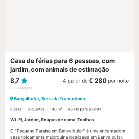
banho. Todas as divisões da casa têm vista direta para o
mar. Há Wifi de alta velocidade, estacionamento para um
carro, roupa de cama e jogos de toalhas. Só há ar
condicionado no piso inferior. A casa está localizada: - 2
minutos de um pequeno porto de pesca encantador. - 3
km da aldeia de Banyalbufar (restaurantes, supermercado,
etc). - 10 km da aldeia de Esporles (com restaurantes,
farmácia, etc.). - 25 km da cidade de Palma e 35 km do
aeroporto de Palma. O aces...
Casa de férias para 6 pessoas, com
jardim, com animais de estimação
8,7
€ 280
A partir de
por noite
7
avaliações
Banyalbufar, Serra de Tramuntana
6 pess.
3 quartos
140 m²
450 m para a costa
Wi-Fi, Jardim, Roupas de cama, Toalhas
O "Pequeno Paraíso em Banyalbufar" é uma encantadora
casa tipicamente maiorquina localizada em Banyalbufar,