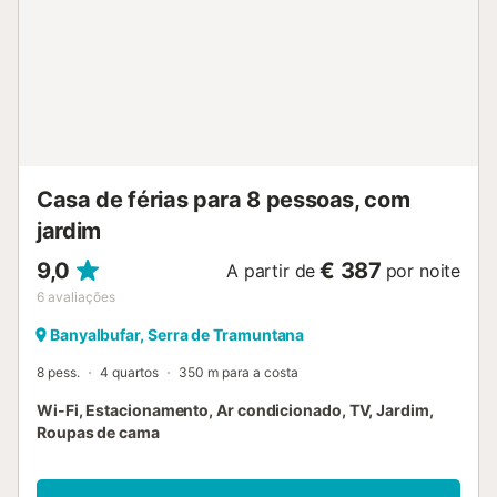
aeroporto e para a estação ferroviária está disponível por
um custo adicional....
Casa de férias para 8 pessoas, com
jardim
9,0
€ 387
A partir de
por noite
6
avaliações
Banyalbufar, Serra de Tramuntana
8 pess.
4 quartos
350 m para a costa
Wi-Fi, Estacionamento, Ar condicionado, TV, Jardim,
Roupas de cama