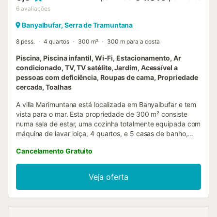
6
avaliações
Banyalbufar, Serra de Tramuntana
8 pess.
4 quartos
300 m²
300 m para a costa
Piscina, Piscina infantil, Wi-Fi, Estacionamento, Ar
condicionado, TV, TV satélite, Jardim, Acessível a
pessoas com deficiência, Roupas de cama, Propriedade
cercada, Toalhas
A villa Marimuntana está localizada em Banyalbufar e tem
vista para o mar. Esta propriedade de 300 m² consiste
numa sala de estar, uma cozinha totalmente equipada com
máquina de lavar loiça, 4 quartos, e 5 casas de banho,
bem como uma casa de banho adicional e, portanto, pode
Cancelamento Gratuito
acomodar 8 pessoas. Outras comodidades incluem Wi-Fi
de alta velocidade com um espaço de trabalho dedicado
ao escritório em casa, ar condicionado, ventilador,
Veja oferta
máquina de lavar roupa, secador, TV por cabo e satélite
com serviços de streaming, bem como livros e brinquedos
para crianças. Além disso, um jogo de ténis de mesa e
equipamento de ginásio são também fornecidos para o