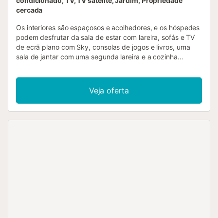
condicionado, TV, TV satélite, Jardim, Propriedade
cercada
Os interiores são espaçosos e acolhedores, e os hóspedes
podem desfrutar da sala de estar com lareira, sofás e TV
de ecrã plano com Sky, consolas de jogos e livros, uma
sala de jantar com uma segunda lareira e a cozinha
totalmente equipada. A Villa Welcome oferece 4 quartos
com casas de banho privativas, secador de cabelo,
telefone, cofre para portátil, altifalantes portáteis Bose
Veja oferta
mini, roupões de banho, produtos de higiene, tomadas
internacionais e ligações USB, lanterna, um conjunto de
alisadores GHD. Dois quartos têm camas de casal e
medem 28 m², os outros dois medem 22 m², um com cama
de casal, o outro com duas camas individuais (as camas
podem ser juntadas). Esta propriedade oferece a
possibilidade de serviço de Catering (pensão completa)
com pequeno-almoço e almoço/jantar diários durante 6
noites, durante a estadia, todas as bebidas estão incluídas
no serviço. Também é possível utilizar o serviço de
entrega de comida diretamente em casa mediante uma
taxa de 50,00 € ou chamar um chef privado para um
jantar único na Villa, mediante pedido prévio (a partir de