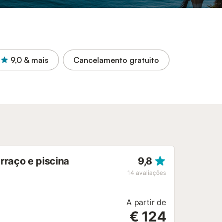
9,0
& mais
Cancelamento gratuito
rraço e piscina
9,8
14
avaliações
A partir de
€ 124