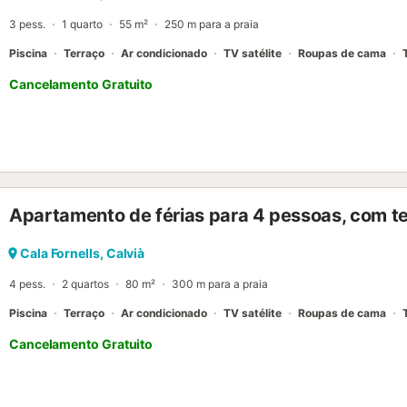
especial – os trilhos naturais próximos convidam a caminhadas rela
3 pess.
1 quarto
55 m²
250 m para a praia
Maio...
Piscina
Terraço
Ar condicionado
TV satélite
Roupas de cama
Cancelamento Gratuito
Apartamento de férias para 4 pessoas, com te
Cala Fornells, Calvià
4 pess.
2 quartos
80 m²
300 m para a praia
Piscina
Terraço
Ar condicionado
TV satélite
Roupas de cama
Cancelamento Gratuito