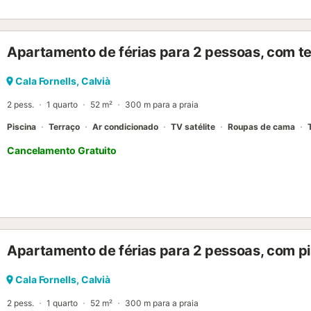
Apartamento de férias para 2 pessoas, com te
Cala Fornells, Calvià
2 pess.
1 quarto
52 m²
300 m para a praia
Piscina
Terraço
Ar condicionado
TV satélite
Roupas de cama
Cancelamento Gratuito
Apartamento de férias para 2 pessoas, com pi
Cala Fornells, Calvià
2 pess.
1 quarto
52 m²
300 m para a praia