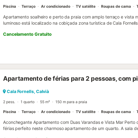
Piscina
Terraço
Ar condicionado
TV satélite
Roupas de cama
Apartamento soalheiro e perto da praia com amplo terraço e vista
luminoso está localizado na cobiçada zona turística de Cala Fornell
Desfrute de vistas deslumbrantes para o mar a partir do terraço, 
Cancelamento Gratuito
por cima dos telhados do complexo. O apartamento oferece uma sal
aberto e inundada de luz, com uma cozinha moderna adjacente. Da s
vidro do chão ao teto dão acesso ao generoso terraço de 35 m², qu
oferecendo sombra agradável mesmo em dias quentes. Aqui, pode r
desfrutar do ambiente mediterrânico. A vista para o mar permanec
do complexo e da vegetação luxuriante. Duas áreas de refeições 
a começar o dia com um pequeno-almoço acolhedor e a terminar a 
Apartamento de férias para 2 pessoas, com pi
equipado com uma confortável cama de casal, também oferece uma 
através do complexo. As comodidades do complexo, incluindo acess
comunitária com restaurante adjacente e vista mar, ficam a poucos 
Cala Fornells, Calvià
restaurantes e um supermercado bem abastecido (fechado nos mes
2 pess.
1 quarto
55 m²
150 m para a praia
março) completam a oferta. A localização ideal torna o ...
Piscina
Terraço
Ar condicionado
TV satélite
Roupas de cama
Aconchegante Apartamento com Duas Varandas e Vista Mar Perto d
férias perfeito neste charmoso apartamento de um quarto. A sala de
ambas as varandas, oferecem uma vista agradável sobre as casas em