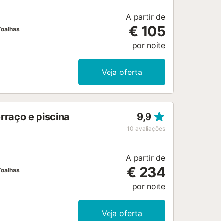
xantes pela paisagem invernal de
A partir de
€ 105
Toalhas
por noite
Veja oferta
rraço e piscina
9,9
10
avaliações
A partir de
€ 234
Toalhas
por noite
Veja oferta