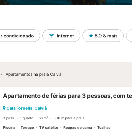
r condicionado
Internet
8,0
& mais
Apartamentos na praia Calvià
Apartamento de férias para 3 pessoas, com te
Cala Fornells, Calvià
3 pess.
1 quarto
66 m²
300 m para a praia
Piscina
Terraço
TV satélite
Roupas de cama
Toalhas