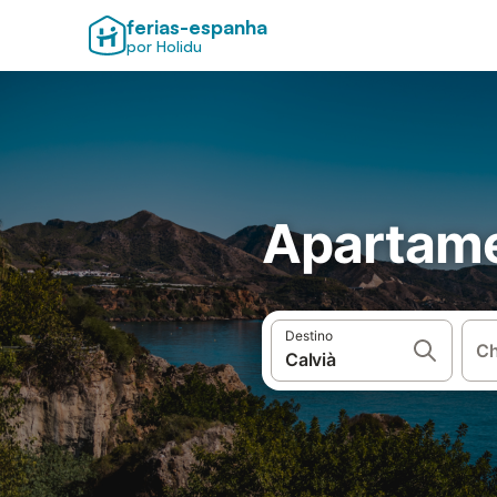
ferias-espanha
por Holidu
Apartame
Destino
Ch