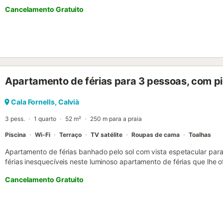
Cancelamento Gratuito
Apartamento de férias para 3 pessoas, com pi
Cala Fornells, Calvià
3 pess.
1 quarto
52 m²
250 m para a praia
Piscina
Wi-Fi
Terraço
TV satélite
Roupas de cama
Toalhas
Apartamento de férias banhado pelo sol com vista espetacular pa
férias inesquecíveis neste luminoso apartamento de férias que lhe 
sobre o mar a partir do terraço, da sala de estar e do quarto. O ap
Cancelamento Gratuito
com uma área de estar e jantar de conceito aberto e uma cozinha
um balcão prático. Através de portas de correr do chão ao teto, ac
aproximadamente 10 m² – o local ideal para um pequeno-almoço soa
românticas. O acolhedor quarto com cama de casal também lhe ofer
cintilante Mar Mediterrâneo. A localização no 1º andar é ideal pa