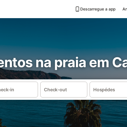
Descarregue a app
An
ntos na praia em Ca
eck-in
Check-out
Hospédes