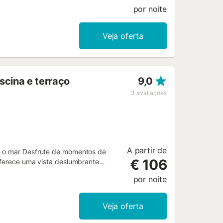
por noite
Veja oferta
scina e terraço
9,0
3
avaliações
A partir de
ra o mar Desfrute de momentos de
€ 106
oferece uma vista deslumbrante
artamento no 1º andar impressiona
por noite
 moderna e totalmente equipada com
ede ao seu terraço coberto de
lheiro ou para desfrutar de noites
Veja oferta
ece uma vista fantástica sobre o
ra hóspedes que pretendem apenas