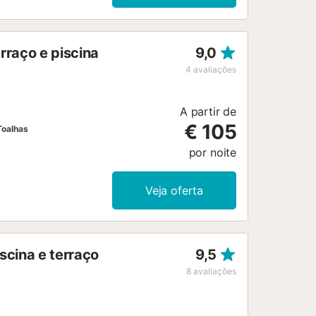
rraço e piscina
9,0
4
avaliações
A partir de
€ 105
Toalhas
por noite
Veja oferta
scina e terraço
9,5
8
avaliações