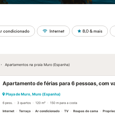
r condicionado
Internet
8,0
& mais
Apartamentos na praia Muro (Espanha)
Apartamento de férias para 6 pessoas, com v
Playa de Muro, Muro (Espanha)
6 pess.
3 quartos
120 m²
150 m para a costa
Internet
Terraço
Ar condicionado
TV
Roupas de cama
Proprie