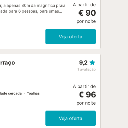
A partir de
, a apenas 80m da magnífica praia
€ 90
ipada para 6 pessoas, para umas
 e conta com 3 quartos onde podem
por noite
hia. A casa está equipada com dois
a desfrutar do sol, e o segundo
ar livre. A cozinha está totalmente
Veja oferta
grande sofá para os momentos de
 dos quartos tem cama de casal e os
ada ao pormenor com ar condicionado
to ao mar. Não perca esta
erraço
9,2
000ETV/125134...
1
avaliação
A partir de
€ 96
dade cercada
Toalhas
por noite
Veja oferta