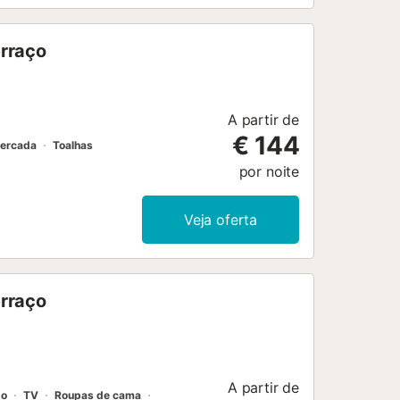
erraço
A partir de
€ 144
cercada
Toalhas
por noite
Veja oferta
erraço
A partir de
do
TV
Roupas de cama