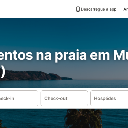
Descarregue a app
An
ntos na praia em M
)
eck-in
Check-out
Hospédes