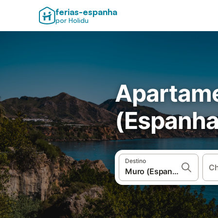
ferias-espanha
por Holidu
Apartame
(Espanha
Destino
Ch