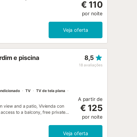
€ 110
por noite
Veja oferta
rdim e piscina
8,5
18
avaliações
ondicionado
TV
TV de tela plana
A partir de
€ 125
n view and a patio, Vivienda con
 access to a balcony, free private
por noite
Veja oferta