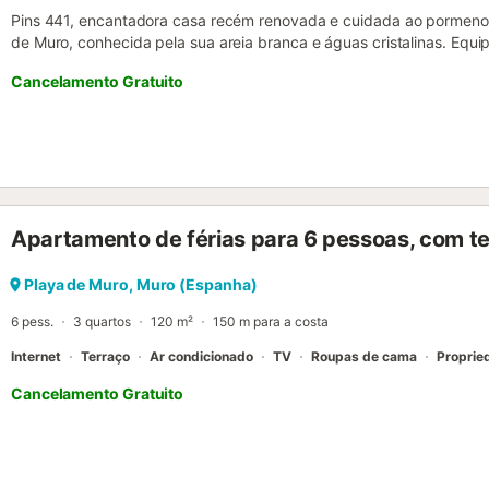
Pins 441, encantadora casa recém renovada e cuidada ao pormenor
de Muro, conhecida pela sua areia branca e águas cristalinas. Equ
férias perfeitas de sol e praia. A casa distribui-se por dois pisos
Cancelamento Gratuito
alojar-se até 6 pessoas. Desfrute de umas férias na melhor compan
terraços, um situado no rés-do-chão com duas espreguiçadeiras par
situado no primeiro andar, com mesa para desfrutar de refeições ao 
equipada para os mais cozinheiros. Ampla sala de jantar com um 
descanso e duas casas de banho com duche no primeiro andar. Um
outros dois quartos têm duas camas individuais cada. Casa equip
em todo o alojamento, wifi, TV satélite... Ideal para umas férias jun
Apartamento de férias para 6 pessoas, com t
oportunidade! ESFCTU0000070110006727010000000000000000
Playa de Muro, Muro (Espanha)
6 pess.
3 quartos
120 m²
150 m para a costa
Internet
Terraço
Ar condicionado
TV
Roupas de cama
Proprie
Cancelamento Gratuito