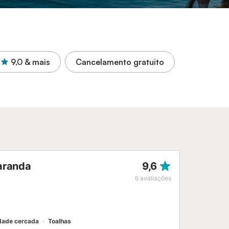
9,0
& mais
Cancelamento gratuito
aranda
9,6
6
avaliações
dade cercada
Toalhas