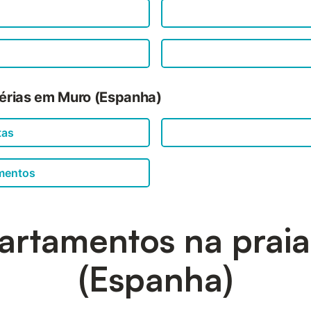
férias em Muro (Espanha)
tas
amentos
artamentos na prai
(Espanha)