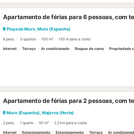
Apartamento de férias para 6 pessoas, com t
Playa de Muro, Muro (Espanha)
6 pess.
3 quartos
100 m²
150 m para a costa
Internet
Terraço
Ar condicionado
Roupas de cama
Propriedade 
Apartamento de férias para 2 pessoas, com t
Muro (Espanha), Majorca (Norte)
2 pess.
1 quarto
50 m²
2,2 km para a costa
Internet
Estacionamento
Estacionamento
Terraço
Ar condiciona