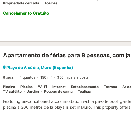
Propriedade cercada
Toalhas
Cancelamento Gratuito
Apartamento de férias para 8 pessoas, com ja
Playa de Alcúdia, Muro (Espanha)
8 pess.
4 quartos
190 m²
350 m para a costa
Piscina
Piscina
Wi-Fi
Internet
Estacionamento
Terraço
Ar c
TV satélite
Jardim
Roupas de cama
Toalhas
Featuring air-conditioned accommodation with a private pool, garde
piscina a 300 metros de la playa is set in Muro. This property offers
parking and free WiFi....