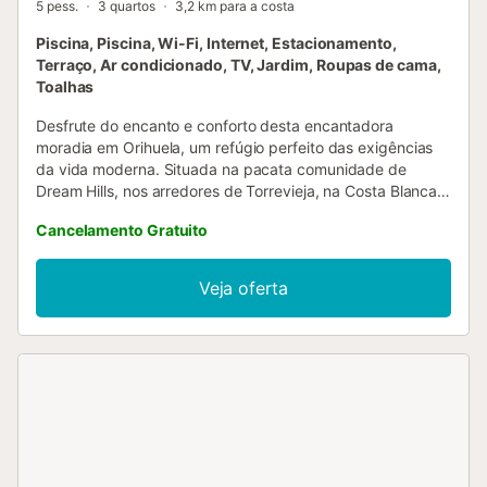
5 pess.
3 quartos
3,2 km para a costa
Piscina, Piscina, Wi-Fi, Internet, Estacionamento,
Terraço, Ar condicionado, TV, Jardim, Roupas de cama,
Toalhas
Desfrute do encanto e conforto desta encantadora
moradia em Orihuela, um refúgio perfeito das exigências
da vida moderna. Situada na pacata comunidade de
Dream Hills, nos arredores de Torrevieja, na Costa Blanca
Sul, esta propriedade oferece uma escapadela relaxante
Cancelamento Gratuito
num cenário tranquilo. A moradia está localizada numa das
urbanizações mais bem equipadas da zona, oferecendo
uma impressionante variedade de instalações de lazer. Os
Veja oferta
residentes podem desfrutar de duas piscinas, um campo
de ténis, dois campos de petanca e dois campos de ténis
de mesa. As famílias apreciarão as espaçosas áreas
recreativas, enquanto o jardim sensorial, cuidadosamente
concebido, oferece um local sereno para relaxar e
descomprimir. Quer procure relaxar ou desfrutar das
muitas atividades disponíveis, esta moradia proporciona o
equilíbrio perfeito entre conforto e recreação. - Cozinha
totalmente equipada. - Acesso à Internet e TV. - 3 quartos