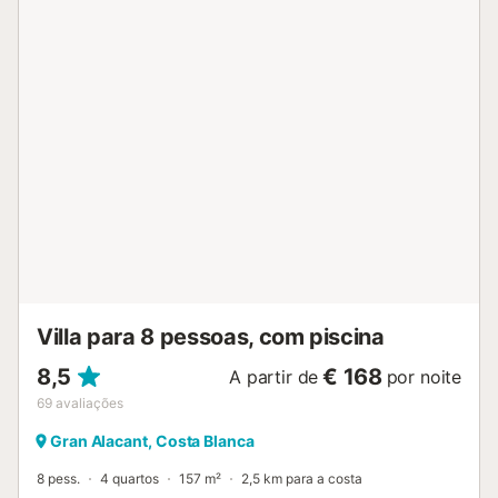
parque aquático é uma grande atração para toda a
família, e não apenas para as crianças. O parque natural
com o seu belo lago salgado também fica a uma curta
distância e permite-lhe admirar flamingos em liberdade.
Naturalmente, as praias de areia próximas prometem um
ótimo banho para completar as suas férias....
Villa para 8 pessoas, com piscina
8,5
€ 168
A partir de
por noite
69
avaliações
Gran Alacant, Costa Blanca
8 pess.
4 quartos
157 m²
2,5 km para a costa