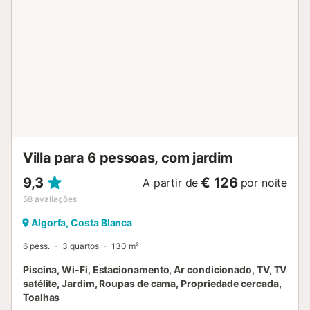
vilas de Dolores e Catral, na comarca da Vega Baja. A
apenas 20 minutos de carro poderá desfrutar das
belíssimas praias de Guardamar del Segura 🏖️,
conhecidas pela sua areia fina e dunas naturais. Para os
amantes da natureza e do pedestrianismo, a localização é
imbatível, com rotas espetaculares no parque natural El
Hondo, situado a apenas 15 minutos, onde poderá
observar fauna autóctone e desfrutar de paisagens únicas
🚶‍♂️🌅. Uma opção perfeita para desligar da rotina,
aproveitar o ...
Villa para 6 pessoas, com jardim
9,3
€ 126
A partir de
por noite
58
avaliações
Algorfa, Costa Blanca
6 pess.
3 quartos
130 m²
Piscina, Wi-Fi, Estacionamento, Ar condicionado, TV, TV
satélite, Jardim, Roupas de cama, Propriedade cercada,
Toalhas