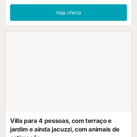
jardim vedado de 5000m2 no qual se pode encontrar uma
variedade de árvores (carvalho, sobreiro, amoreira,
Veja oferta
palmeira, pinheiro, laranja, limão, ...), e uma zona relvada,
local ideal para as crianças brincarem. Tem também um
pequeno galinheiro para uso dos visitantes. Anexado
quase à casa há uma grande churrasqueira (com lenha
ilimitada na qual há duas panelas de paella) e um lugar de
estacionamento. Dispomos também de uma piscina - spa
vedada e integrada na paisagem e que possui um colchão
de água, lençol cervical e zona de hidromassagem. La
Carrasca" tem um total de 18 camas divididas em duas
casas contíguas. Em suma, o interior e o exterior juntam-se
para formar um espaço para passar um bom bocado,
relaxar e viver o turismo rural perto das praias de Alicante,
desfrutando de dias inesquecíveis com a família ou
amigos. O sistema de aquecimento é por radiadores com
caldeira a óleo. Existe ar condicionado em todas as
divisões....
Villa para 4 pessoas, com terraço e
jardim e ainda jacuzzi, com animais de