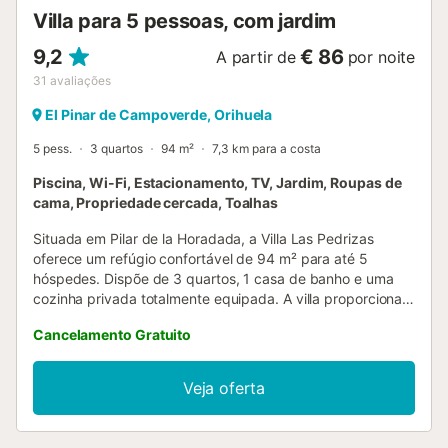
praias como La Marina, Guardamar e Santa Pola, a
Villa para 5 pessoas, com jardim
aproxim...
9,2
€ 86
A partir de
por noite
31
avaliações
El Pinar de Campoverde, Orihuela
5 pess.
3 quartos
94 m²
7,3 km para a costa
Piscina, Wi-Fi, Estacionamento, TV, Jardim, Roupas de
cama, Propriedade cercada, Toalhas
Situada em Pilar de la Horadada, a Villa Las Pedrizas
oferece um refúgio confortável de 94 m² para até 5
hóspedes. Dispõe de 3 quartos, 1 casa de banho e uma
cozinha privada totalmente equipada. A villa proporciona
vistas para a montanha e inclui Wi-Fi privado adequado
Cancelamento Gratuito
para videochamadas, televisão, máquina de lavar roupa e
berço para famílias com crianças pequenas. Podem
desfrutar do jardim privado e da piscina exterior privada,
Veja oferta
perfeitos para relaxar e aproveitar a tranquilidade
envolvente. A piscina está disponível de 1 de junho a 15 de
outubro. Um duche exterior acrescenta comodidade à