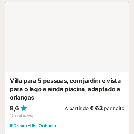
varanda e um chuveiro exterior. Está disponível
estacionamento gratuito na rua e 3 lugares de
estacionamento numa garagem. Não são permitidos
animais de estimação, fumar e celebrar eventos. Está
disponível um elevador no edifício....
Villa para 5 pessoas, com jardim e vista
para o lago e ainda piscina, adaptado a
crianças
8,6
€ 63
A partir de
por noite
18
avaliações
Dream Hills, Orihuela