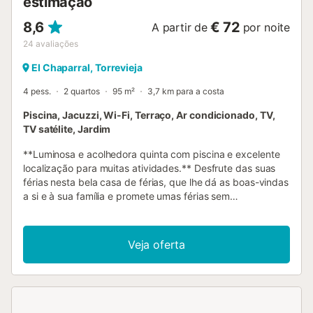
estimação
8,6
€ 72
A partir de
por noite
24
avaliações
El Chaparral, Torrevieja
4 pess.
2 quartos
95 m²
3,7 km para a costa
Piscina, Jacuzzi, Wi-Fi, Terraço, Ar condicionado, TV,
TV satélite, Jardim
**Luminosa e acolhedora quinta com piscina e excelente
localização para muitas atividades.** Desfrute das suas
férias nesta bela casa de férias, que lhe dá as boas-vindas
a si e à sua família e promete umas férias sem
preocupações com um toque mediterrânico. Na casa,
pode aconchegar-se na sala de estar junto à salamandra a
lenha ou relaxar no jardim com um amplo terraço junto à
Veja oferta
piscina. À noite, sente-se num dos terraços, faça um
churrasco e desfrute do clima ideal. Uma atração especial
é a piscina de hidromassagem exterior. Esta grande casa
de férias situa-se em El Chaparral, com boas
infraestruturas e ligações de autocarro para Torrevieja. O