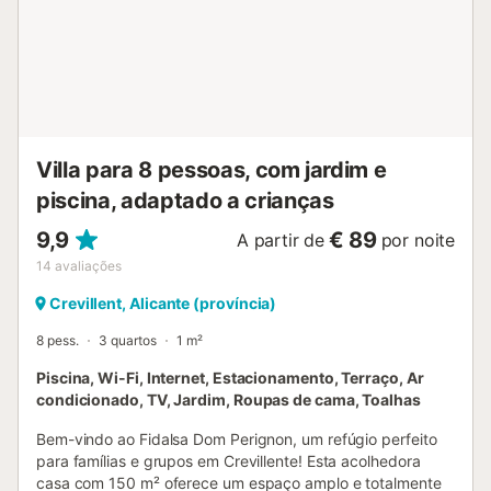
famílias ou grupos que procuram tranquilidade, espaço e
privacidade num ambiente descontraído. Regras da casa
A propriedade está localizada numa zona residencial, pelo
que não são permitidas festas ou eventos. Pede-se que
respeitem o descanso dos vizinhos....
Villa para 8 pessoas, com jardim e
piscina, adaptado a crianças
9,9
€ 89
A partir de
por noite
14
avaliações
Crevillent, Alicante (província)
8 pess.
3 quartos
1 m²
Piscina, Wi-Fi, Internet, Estacionamento, Terraço, Ar
condicionado, TV, Jardim, Roupas de cama, Toalhas
Bem-vindo ao Fidalsa Dom Perignon, um refúgio perfeito
para famílias e grupos em Crevillente! Esta acolhedora
casa com 150 m² oferece um espaço amplo e totalmente