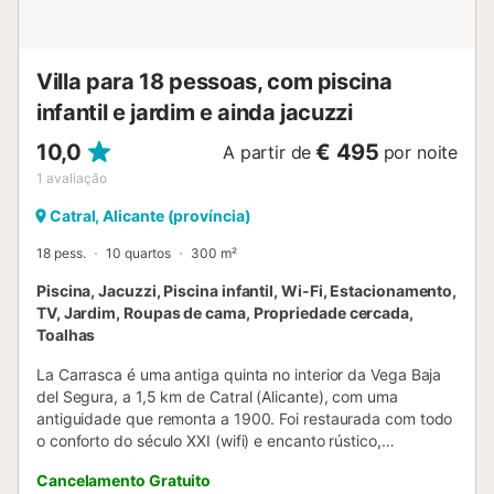
Villa para 18 pessoas, com piscina
infantil e jardim e ainda jacuzzi
10,0
€ 495
A partir de
por noite
1
avaliação
Catral, Alicante (província)
18 pess.
10 quartos
300 m²
Piscina, Jacuzzi, Piscina infantil, Wi-Fi, Estacionamento,
TV, Jardim, Roupas de cama, Propriedade cercada,
Toalhas
La Carrasca é uma antiga quinta no interior da Vega Baja
del Segura, a 1,5 km de Catral (Alicante), com uma
antiguidade que remonta a 1900. Foi restaurada com todo
o conforto do século XXI (wifi) e encanto rústico,
destacando-se a coleção de pinturas inspiradas na
Cancelamento Gratuito
mitologia grega de Fermín Navarro. Dispõe de um amplo