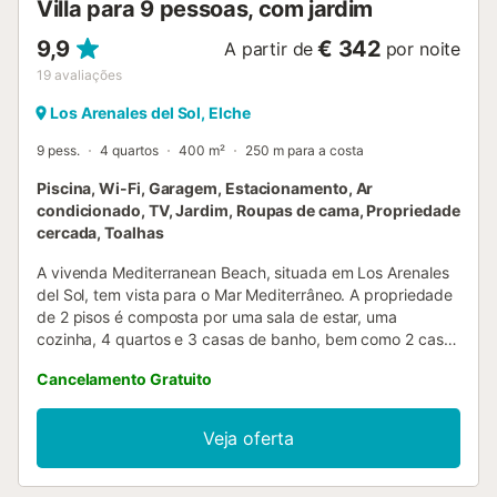
Villa para 9 pessoas, com jardim
9,9
€ 342
A partir de
por noite
19
avaliações
Los Arenales del Sol, Elche
9 pess.
4 quartos
400 m²
250 m para a costa
Piscina, Wi-Fi, Garagem, Estacionamento, Ar
condicionado, TV, Jardim, Roupas de cama, Propriedade
cercada, Toalhas
A vivenda Mediterranean Beach, situada em Los Arenales
del Sol, tem vista para o Mar Mediterrâneo. A propriedade
de 2 pisos é composta por uma sala de estar, uma
cozinha, 4 quartos e 3 casas de banho, bem como 2 casas
de banho adicionais e pode, portanto, acomodar 9
Cancelamento Gratuito
pessoas. As comodidades adicionais incluem Wi-Fi com
um espaço de trabalho dedicado para escritório em casa,
uma televisão, ar condicionado, uma máquina de lavar
Veja oferta
roupa e uma máquina de secar roupa. Esta propriedade
dispõe de um espaço exterior privado com uma piscina,
um jardim, um terraço aberto, um terraço coberto, uma