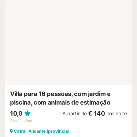
vossa estadia e são fornecidas toalhas de praia. O
estacionamento está disponível na propriedade. Até 2
animais de estimação são permitidos durante a vossa
estadia. Não são permitidos eventos na propriedade. Esta
casa é ideal para quem procura uma escapadinha
tranquila em contacto com a natureza e rodeada de
beleza natural....
Villa para 16 pessoas, com jardim e
piscina, com animais de estimação
10,0
€ 140
A partir de
por noite
2
avaliações
Catral, Alicante (província)