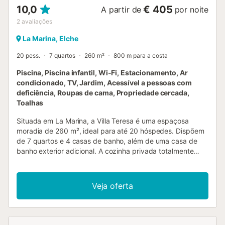
10,0
€ 405
A partir de
por noite
2
avaliações
La Marina, Elche
20 pess.
7 quartos
260 m²
800 m para a costa
Piscina, Piscina infantil, Wi-Fi, Estacionamento, Ar
condicionado, TV, Jardim, Acessível a pessoas com
deficiência, Roupas de cama, Propriedade cercada,
Toalhas
Situada em La Marina, a Villa Teresa é uma espaçosa
moradia de 260 m², ideal para até 20 hóspedes. Dispõem
de 7 quartos e 4 casas de banho, além de uma casa de
banho exterior adicional. A cozinha privada totalmente
equipada permite-vos preparar refeições com
comodidade durante a vossa estadia. Entre as
comodidades encontram Wi-Fi de alta velocidade para
Veja oferta
videochamadas, ar condicionado privado, televisão
privada, máquina de lavar e secar roupa privadas e
ventoinha privada para o vosso conforto. No exterior,
podem relaxar no jardim privado, na piscina privada