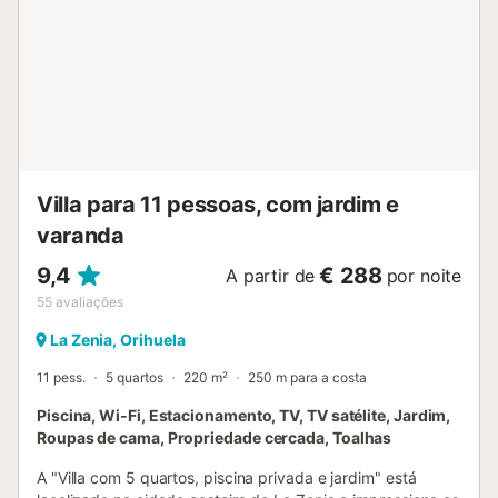
e 3 camas de casal. - 2 casas de banho e 2 chuveiros de
acesso. - Roupa de cama e toalhas incluídas. -
Estacionamento gratuito no local está disponível na
propriedade. Atrações e Atividades Locais: - Catedral de
Orihuela (5 minutos de carro). - Playa de la Zenia (15
minutos de carro). - Campo de Golfe Las Ramblas (15
minutos de carro). - Centro Comercial Zenia Boulevard (15
minutos de carro). - Mercado de Rua La Zenia (15 minutos
de carro). - Praia de Cabo Roig (20 m...
Villa para 11 pessoas, com jardim e
varanda
9,4
€ 288
A partir de
por noite
55
avaliações
La Zenia, Orihuela
11 pess.
5 quartos
220 m²
250 m para a costa
Piscina, Wi-Fi, Estacionamento, TV, TV satélite, Jardim,
Roupas de cama, Propriedade cercada, Toalhas
A "Villa com 5 quartos, piscina privada e jardim" está