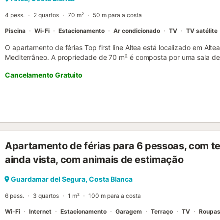
Exterior do apartamento - 2 vagas de estacionamento cobertas e co
4 pess.
2 quartos
70 m²
50 m para a costa
Piscina
Wi-Fi
Estacionamento
Ar condicionado
TV
TV satélite
O apartamento de férias Top first line Altea está localizado em Alte
Mediterrâneo. A propriedade de 70 m² é composta por uma sala de 
casa de banho, bem como um WC adicional e pode, portanto, aco
Cancelamento Gratuito
adicionais incluem Wi-Fi, uma televisão, ar condicionado, bem com
destaque deste alojamento é a sua área exterior privada com uma p
aberto, uma varanda e um chuveiro exterior. Estão disponíveis 2 l
propriedade. É permitido um máximo de 2 animais de estimação. Nã
eventos....
Apartamento de férias para 6 pessoas, com ter
ainda vista, com animais de estimação
Guardamar del Segura, Costa Blanca
6 pess.
3 quartos
1 m²
100 m para a costa
Wi-Fi
Internet
Estacionamento
Garagem
Terraço
TV
Roupas