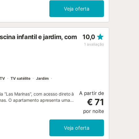
Veja oferta
ina infantil e jardim, com
10,0
1
avaliação
TV
TV satélite
Jardim
A partir de
ia “Las Marinas”, com acesso direto à
€ 71
linas. O apartamento apresenta uma
caixilharia de alumínio, porta de
por noite
 elétrico. Os quartos possuem
itrocerâmica digital, frigorífico No
 torradeira, máquina de café,
Veja oferta
 ar condicionado quente/frio por
e TV satélite (canais europeus Astra