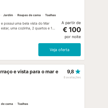
munitárias Mais informações - c...
Jardim
Roupas de cama
Toalhas
A partir de
a e possui uma bela vista do Mar
€ 100
estar, uma cozinha, 2 quartos e 1
modar 4 pessoas. As comodidades
por noite
o uma máquina de lavar roupa. O
iscina, um jardim, um terraço
ugares de estacionamento na
Veja oferta
o é permitido fumar e celebrar
raço e vista para o mar e
9,8
8
avaliações
 de cama
Toalhas