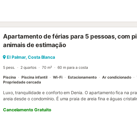
Apartamento de férias para 5 pessoas, com pisc
animais de estimação
El Palmar, Costa Blanca
5 pess.
2 quartos
70 m²
60 m para a costa
Piscina
Piscina infantil
Wi-Fi
Estacionamento
Ar condicionado
Propriedade cercada
Luxo, tranquilidade e conforto em Denia. O apartamento fica na pra
areia desde o condomínio. É uma praia de areia fina e águas crista
decoração moderna e elegante, com mobiliário de design. Dispõe de 
Cancelamento Gratuito
segurança, estore elétrico na saída principal para o terraço e toldo
roupeiros embutidos. A cozinha está totalmente equipada com placa v
Frost, máquina de lavar roupa, máquina de lavar loiça, micro-ondas,
varinha mágica, ferro e tábua de engomar e secador de cabelo. Tem
condutas, sistema HI-FI, TV LED na sala e no quarto principal, DVD 