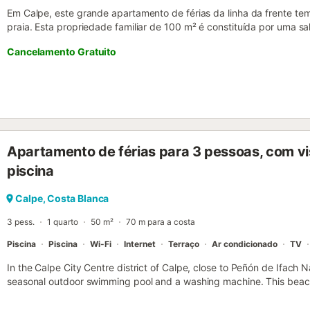
Em Calpe, este grande apartamento de férias da linha da frente te
praia. Esta propriedade familiar de 100 m² é constituída por uma s
equipada com máquina de lavar loiça, 3 quartos e 2 casas de banh
Cancelamento Gratuito
pessoas (idealmente 4 adultos + 2 crianças). Outras comodidades i
(adequado para chamadas de vídeo), ar condicionado, televisão p
de lavar roupa. Um berço para bebé está disponível mediante pedido
um terraço aberto e 2 varandas. Partilhe uma refeição caseira no s
vistas fantásticas sobre o mar abaixo. Um lugar de estacionament
são permitidos animais de estimação. Não são permitidos grupos de
proibidas. Um elevador está disponível no edifício. A propriedade 
Apartamento de férias para 3 pessoas, com vi
bicicletas....
piscina
Calpe, Costa Blanca
3 pess.
1 quarto
50 m²
70 m para a costa
Piscina
Piscina
Wi-Fi
Internet
Terraço
Ar condicionado
TV
In the Calpe City Centre district of Calpe, close to Peñón de Ifach N
seasonal outdoor swimming pool and a washing machine. This beach
balcony....