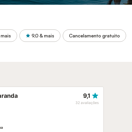
 mais
9,0
& mais
Cancelamento gratuito
aranda
9,1
32
avaliações
ma