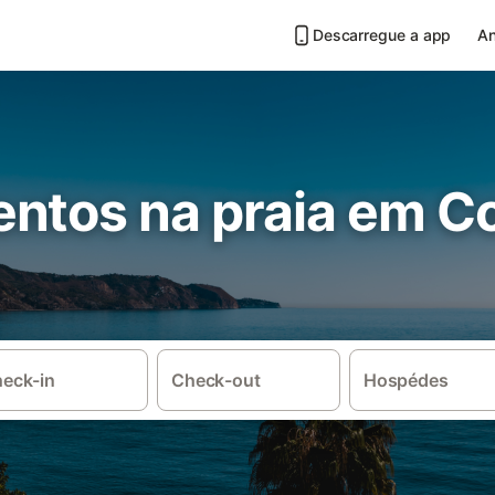
Descarregue a app
An
ntos na praia em C
eck-in
Check-out
Hospédes