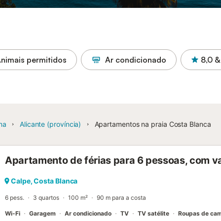
nimais permitidos
Ar condicionado
8,0
&
na
Alicante (província)
Apartamentos na praia Costa Blanca
Apartamento de férias para 6 pessoas, com v
Calpe, Costa Blanca
6 pess.
3 quartos
100 m²
90 m para a costa
Wi-Fi
Garagem
Ar condicionado
TV
TV satélite
Roupas de ca