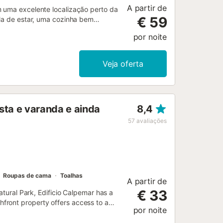
A partir de
m uma excelente localização perto da
€ 59
ala de estar, uma cozinha bem
o e pode, portanto, acomodar 6
por noite
ncluem Wi-Fi de alta velocidade
or satélite, bem como uma máquina
. A sua área exterior privada inclui
Veja oferta
eu terraço enquanto desfruta de
o está disponível numa garagem. Não
 jovens. As festas são estritamente
tem depósito para motocicletas e
sta e varanda e ainda
8,4
57
avaliações
Roupas de cama
Toalhas
A partir de
€ 33
atural Park, Edificio Calpemar has a
front property offers access to a
por noite