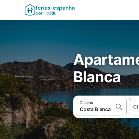
ferias-espanha
por Holidu
Apartame
Blanca
Destino
Ch