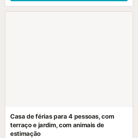
medieval e das muralhas de Tossa de Mar. Se desejar,
pode alugar um lugar de estacionamento situado a 200
metros da propriedade (ou seja, não no mesmo edifício).
Registo de Turismo da Catalunha (RTC) HUTG-014370....
Casa de férias para 4 pessoas, com
terraço e jardim, com animais de
estimação