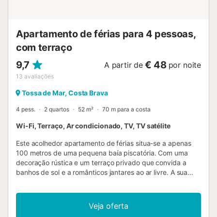
Apartamento de férias para 4 pessoas,
com terraço
9,7
€ 48
A partir de
por noite
13
avaliações
Tossa de Mar, Costa Brava
4 pess.
2 quartos
52 m²
70 m para a costa
Wi-Fi, Terraço, Ar condicionado, TV, TV satélite
Este acolhedor apartamento de férias situa-se a apenas
100 metros de uma pequena baía piscatória. Com uma
decoração rústica e um terraço privado que convida a
banhos de sol e a românticos jantares ao ar livre. A sua
localização ideal, no sopé do caminho de ronda Camí de
Ronda, permitirá explorar os numerosos penhascos
escarpados que dão nome à Costa Brava e as suas belas
Veja oferta
enseadas. A apenas 2 minutos do centro histórico