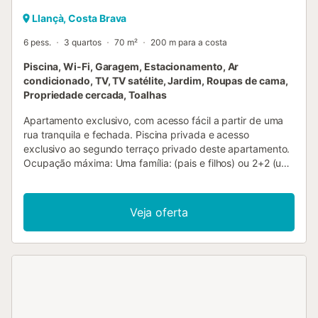
Llançà, Costa Brava
6 pess.
3 quartos
70 m²
200 m para a costa
Piscina, Wi-Fi, Garagem, Estacionamento, Ar
condicionado, TV, TV satélite, Jardim, Roupas de cama,
Propriedade cercada, Toalhas
Apartamento exclusivo, com acesso fácil a partir de uma
rua tranquila e fechada. Piscina privada e acesso
exclusivo ao segundo terraço privado deste apartamento.
Ocupação máxima: Uma família: (pais e filhos) ou 2+2 (um
par de adultos). Se tiver alguma dúvida, não hesite em
contactar-nos. Check-in: A partir das 20h é cobrada uma
taxa extra de 16€/hora. Grandes vistas para o mar, Zona
Veja oferta
exclusiva da Costa Brava: de Colera, llança para Port de la
Selva. Atrás : Vistas do parque natural de Cap de Creus.
Zona muito calma. No interior, Apartamento de 3 quartos
70 m² com mobiliário moderno e de bom gosto. Sala de
estar com sala de jantar, TV Satelite, WIFI. O primeiro
terraço de aprox.20m² com vista para o mar. Cozinha
completamente equipada (forno, máquina de lavar louça,