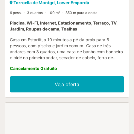
Torroella de Montgrí, Lower Empordà
6 pess.
3 quartos
100 m²
850 m para a costa
Piscina, Wi-Fi, Internet, Estacionamento, Terraço, TV,
Jardim, Roupas de cama, Toalhas
Casa em Estartit, a 10 minutos a pé da praia para 6
pessoas, com piscina e jardim comum -Casa de três
andares com 3 quartos, uma casa de banho com banheira
e bidé no primeiro andar, secador de cabelo, ferro de
engomar e uma casa de banho no rés do chão. No
Cancelamento Gratuito
primeiro andar há um quarto com cama de casal, roupeiro,
varanda e vista para a piscina, e uma sala de secagem.
Outro quarto com duas camas individuais e roupeiro, com
Veja oferta
vista para a rua. O terceiro quarto fica no terceiro andar e
tem um beliche e uma cama de solteiro. Há uma ventoinha
de teto na sala de jantar e outra no quarto de casal. Nos
outros dois quartos há uma ventoinha de pé.- Sala de
jantar e cozinha no rés do chão. Cozinha com máquina de
lavar louça, máquina de café a granel, forno, micro-ondas,
batedeira, frigorífico grande e congelador. A sala de jantar
tem uma mesa redonda com 6 cadeiras, sofá chaise