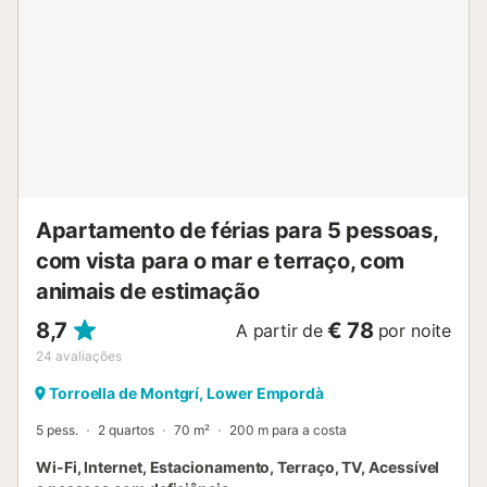
Apartamento de férias para 5 pessoas,
com vista para o mar e terraço, com
animais de estimação
8,7
€ 78
A partir de
por noite
24
avaliações
Torroella de Montgrí, Lower Empordà
5 pess.
2 quartos
70 m²
200 m para a costa
Wi-Fi, Internet, Estacionamento, Terraço, TV, Acessível