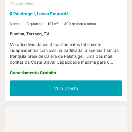
10
avaliações
Palafrugell, Lower Empordà
6 pess.
3 quartos
101 m²
300 m para a costa
Piscina, Terraço, TV
Moradia dividida em 3 apartamentos totalmente
independentes com piscina partilhada, a apenas 1 km da
tranquila praia de Calella de Palafrugell, uma das mais
bonitas da Costa Brava! Capacidade máxima para 6
pessoas. Ideal para desfrutar de umas tranquilas férias em
Cancelamento Gratuito
família na Costa Brava! Este apartamento situa-se no rés-
do-chão. Dispõe de um terraço onde pode desfrutar de
pequenos-almoços e refeições ao sol com vista para a
Veja oferta
piscina, sala de jantar com TV e acesso direto ao terraço.
Cozinha equipada com todos os utensílios de cozinha,
incluindo talheres, panelas, frigorífico, placa de indução,
micro-ondas, torradeira, forno, máquina de lavar loiça e
máquina de lavar roupa. Dispõe de 1 quarto com cama de
casal (135x190cm), 1 quarto com 2 camas individuais
(90x190cm), 1 quarto com beliche (80x180cm) e 1 casa