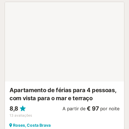
local e a reservar antes da sua chegada: - Toalhas/pessoa:
7 € por estadia - Lençóis/pessoa: 12 € por estadia -
Suplemento animais de estimação: 50 € por estadia
Estadia distribuída por um profissional. Salvo indicação em
contrário, os serviços como limpeza, roupa de cama,
toalhas, etc. não estão incluídos no preço deste aluguer.
Se animais de estimação forem permitidos (informação no
anúncio), poderão ser aplicados suplementos. Apenas os
equipamentos mencionados especificamente neste
anúncio estão presentes. Equipamentos não mencionados
não são considerados presentes. Salvo existência de uma
estação de carregamento elétrico no alojamento, é
proibido carregar veículos elétricos....
Apartamento de férias para 4 pessoas,
com vista para o mar e terraço
8,8
€ 97
A partir de
por noite
13
avaliações
Roses, Costa Brava