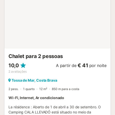
de banho renovada com duche. Situado numa zona muito
tranquila com piscina (aberta a partir de maio) partilhada
pelos 3 apartamentos. Não são permitidas reservas a
jovens com menos de 35 anos. Animais de estimação são
aceites apenas mediante pedido prévio e com custo
adicional. - Lençóis e toalhas não estão incluídos. Custo de
8 euros/pessoa/conjunto de lençóis e 8
euros/pessoa/conjunto de toalhas. - Wi-Fi não incluído.
Custo de 7 euros por dia a pagar no destino. - Berço e
cadeira alta: 5 euros/dia/berço, 5 euros/dia/cadeira alta.
Check-in e Check-out O check-in e o check-out...
Chalet para 2 pessoas
10,0
€ 41
A partir de
por noite
2
avaliações
Tossa de Mar, Costa Brava
2 pess.
1 quarto
12 m²
850 m para a costa
Wi-Fi, Internet, Ar condicionado
La résidence : Aberto de 1 de abril a 30 de setembro. O
Camping CALA LLEVADÓ está situado no meio da