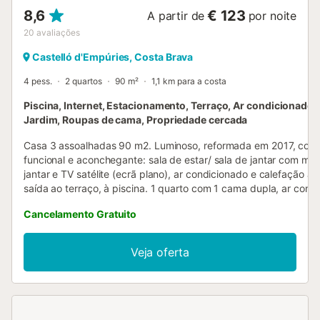
8,6
€ 123
A partir de
por noite
20
avaliações
Castelló d'Empúries, Costa Brava
4 pess.
2 quartos
90 m²
1,1 km para a costa
Piscina, Internet, Estacionamento, Terraço, Ar condicionado, 
Jardim, Roupas de cama, Propriedade cercada
Casa 3 assoalhadas 90 m2. Luminoso, reformada em 2017, com m
funcional e aconchegante: sala de estar/ sala de jantar com me
jantar e TV satélite (ecrã plano), ar condicionado e calefação a 
saída ao terraço, à piscina. 1 quarto com 1 cama dupla, ar cond
calefação a ar quente, saída ao terraço, à piscina. 1 quarto co
Cancelamento Gratuito
dupla e TV (ecrã plano), ar condicionado e calefação a ar quent
Cozinha (forno, Máquina de lavar loiçã 4 placas de vitrocerâmic
torradeira, chaleira, microondas, congelador, máquina de café el
Veja oferta
com portinhola. Duche/WC, WC separado. Terraço-jardim. Móve
terraço, espreguiçadeira, alpendre. Vista bonita às montanhas e
O alojamento dispõe de: ferro de passar roupa, cadeirão para cr
cama para crianças, secador de cabelo. Internet (Sem fio/ Wire
[WLAN], grátis). Vaga de estacionamento (cercada, 2 carros). Po