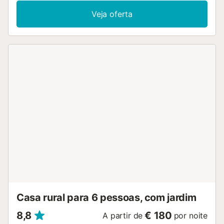
Wi-Fi, uma televisão, ar condicionado, bem como uma
Veja oferta
máquina de lavar roupa. Um berço e uma cadeira alta
também estão disponíveis. Este aluguer de férias dispõe
de um espaço exterior privado com uma piscina, um
jardim e comodidades para churrascos. A propriedade
está localizada perto da praia. O estacionamento gratuito
está disponível na rua. Não são permitidos animais de
estimação, fumar e celebrar eventos. A propriedade tem
acesso sem degraus. As crianças devem ter pelo menos 3
anos de idade....
Casa rural para 6 pessoas, com jardim
8,8
€ 180
A partir de
por noite