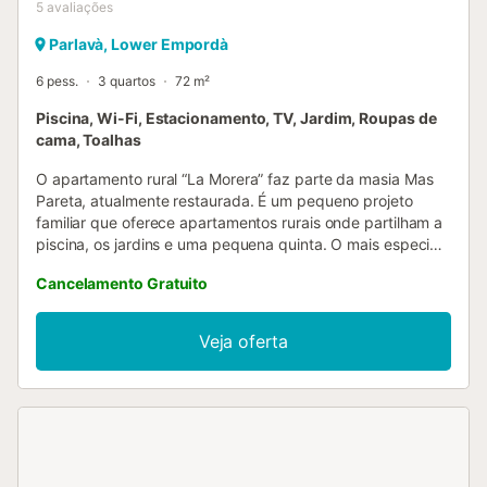
5
avaliações
Parlavà, Lower Empordà
6 pess.
3 quartos
72 m²
Piscina, Wi-Fi, Estacionamento, TV, Jardim, Roupas de
cama, Toalhas
O apartamento rural “La Morera” faz parte da masia Mas
Pareta, atualmente restaurada. É um pequeno projeto
familiar que oferece apartamentos rurais onde partilham a
piscina, os jardins e uma pequena quinta. O mais especial
da masia é a sua localização isolada, rodeada de campos
Cancelamento Gratuito
e sem vizinhos, proporcionando uma experiência de
tranquilidade e espaço. Foi uma das primeiras casas de
turismo rural da região e acolhe hóspedes há 30 anos. Na
Veja oferta
casa, podem desfrutar de cicloturismo, BTT, caminhadas,
piscina, parque infantil, passeios de pónei e participar nas
tarefas da quinta, horta e jardim. A envolvência oferece
uma paisagem maravilhosa com trilhos, campos e
bosques. Além disso, está perto de alguns dos locais mais
emblemáticos da província de Girona. Natureza: praias e
enseadas da Costa Brava como Roses, l’Escala, l’Estartit,