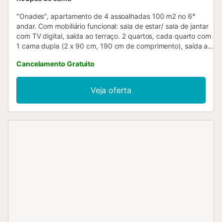
"Onades", apartamento de 4 assoalhadas 100 m2 no 6°
andar. Com mobiliário funcional: sala de estar/ sala de jantar
com TV digital, saída ao terraço. 2 quartos, cada quarto com
1 cama dupla (2 x 90 cm, 190 cm de comprimento), saída ao
terraço. 1 quarto com 1 x 2 beliches (90 cm, 190 cm de
Cancelamento Gratuito
comprimento), saída ao terraço. Cozinha (forno, 2 placas de
vitrocerâmica, torradeira, chaleira, microondas, máquina de
café eléctrica). Duche/WC, WC separado. Nenhuma opção
Veja oferta
de aquecimento. Terraço grande. Móveis de terraço. Vista
esplêndida ao mar. O alojamento dispõe de: máquina de lavar
a roupa, ferro de passar roupa, cadeirão para crianças, cama
para crianças, secador de cabelo. Internet (Sem fio/ Wireless
LAN [WLAN], grátis). Por favor, a ter em conta: apartamento
para não fumadores. TV somente ES. HUTG-067942
ESFCTU00001701700004141400000000000000000HUTG-
0679425...