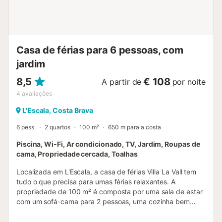
Casa de férias para 6 pessoas, com
jardim
8,5
€ 108
A partir de
por noite
4
avaliações
L'Escala, Costa Brava
6 pess.
2 quartos
100 m²
650 m para a costa
Piscina, Wi-Fi, Ar condicionado, TV, Jardim, Roupas de
cama, Propriedade cercada, Toalhas
Localizada em L'Escala, a casa de férias Villa La Vall tem
tudo o que precisa para umas férias relaxantes. A
propriedade de 100 m² é composta por uma sala de estar
com um sofá-cama para 2 pessoas, uma cozinha bem
equipada, 2 quartos e 1 casa de banho e pode, portanto,
acomodar 6 pessoas. As comodidades adicionais incluem