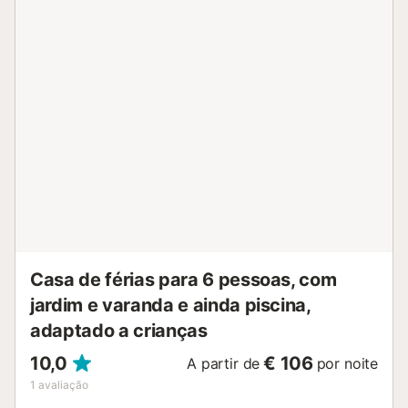
ter em conta: amarradero para embarcação privado. Permitido 
máximo 1 animal de estimação/ cão pequeno. TV somente FR, D
HUTG008811
ESFCTU000017020000589947000000000000000000HUTG00
Casa de férias para 6 pessoas, com
jardim e varanda e ainda piscina,
adaptado a crianças
10,0
€ 106
A partir de
por noite
1
avaliação