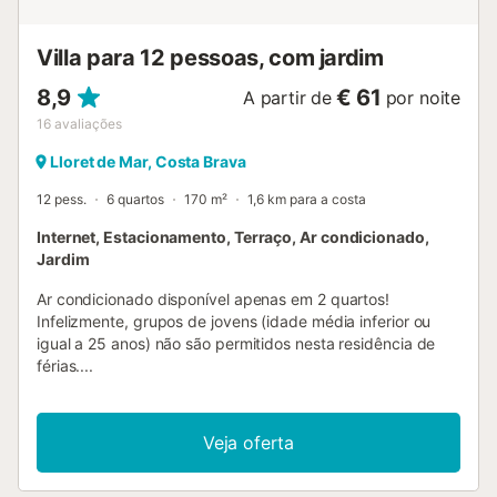
instalations with free hot water. Numbered pitches.
Reservation service. Wooden bungal...
Villa para 12 pessoas, com jardim
8,9
€ 61
A partir de
por noite
16
avaliações
Lloret de Mar, Costa Brava
12 pess.
6 quartos
170 m²
1,6 km para a costa
Internet, Estacionamento, Terraço, Ar condicionado,
Jardim
Ar condicionado disponível apenas em 2 quartos!
Infelizmente, grupos de jovens (idade média inferior ou
igual a 25 anos) não são permitidos nesta residência de
férias....
Veja oferta