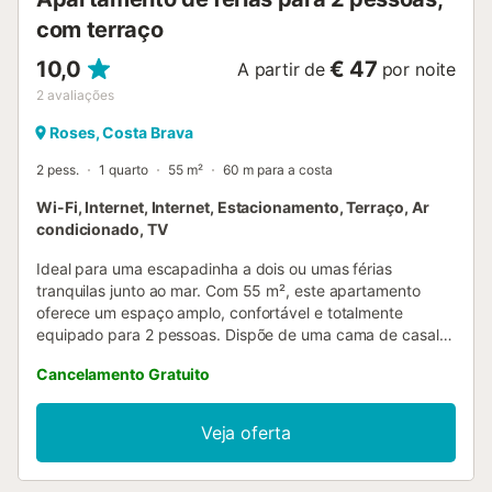
com terraço
10,0
€ 47
A partir de
por noite
2
avaliações
Roses, Costa Brava
2 pess.
1 quarto
55 m²
60 m para a costa
Wi-Fi, Internet, Internet, Estacionamento, Terraço, Ar
condicionado, TV
Ideal para uma escapadinha a dois ou umas férias
tranquilas junto ao mar. Com 55 m², este apartamento
oferece um espaço amplo, confortável e totalmente
equipado para 2 pessoas. Dispõe de uma cama de casal
de 1,60 m, perfeita para descansar após um dia de sol e
Cancelamento Gratuito
mar. Conta com Wi-Fi, ar condicionado e lugar de
estacionamento privativo, para uma estadia sem
preocupações. O acesso é feito por escadas, e do
Veja oferta
alojamento poderá desfrutar de vistas privilegiadas para o
Mediterrâneo que tornarão cada momento numa
experiência inesquecível. Serviços opcionais a pagar no