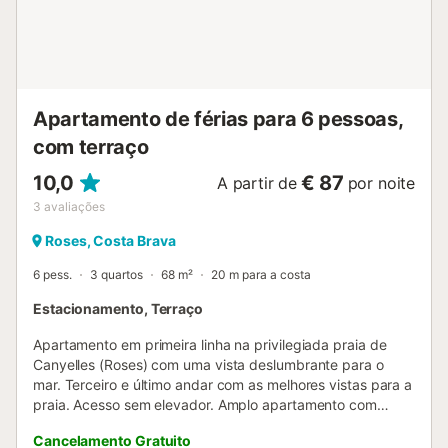
passeios ou percursos de bicicleta num pinhal. No rés-do-
chão existe uma sala de estar-jantar com cozinha
separada, 2 quartos duplos e uma casa de banho com
duche. Há também um espaço fechado para guardar
bicicletas ou pranchas de surf... No total, podem dormir 4
pessoas na casa. Check...
Apartamento de férias para 6 pessoas,
com terraço
10,0
€ 87
A partir de
por noite
3
avaliações
Roses, Costa Brava
6 pess.
3 quartos
68 m²
20 m para a costa
Estacionamento, Terraço
Apartamento em primeira linha na privilegiada praia de
Canyelles (Roses) com uma vista deslumbrante para o
mar. Terceiro e último andar com as melhores vistas para a
praia. Acesso sem elevador. Amplo apartamento com
capacidade para 6 pessoas e com 3 quartos. Um com
Cancelamento Gratuito
cama de casal e dois quartos com beliches. Desfrute do