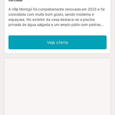
A Villa Montgó foi completamente renovada em 2023 e foi
concebida com muito bom gosto, sendo moderna e
espaçosa. No exterior da casa destaca-se a piscina
privada de água salgada e um amplo pátio com pedras
que rodeia a casa, com uma grande variedade de
mobiliário exterior que tornará a sua estadia muito
confortável, e onde as crianças poderão brincar
Veja oferta
livremente, enquanto você prepara o churrasco e desfruta
da refeição na varanda decorada de forma rústica com os
amigos. Dentro da villa encontrará também wi-fi gratuito,
TV com opção de ligação à internet para acompanhar
todos os seus programas favoritos, ar condicionado
apenas na sala de estar e estacionamento privado exterior
para 3 carros dentro da propriedade. Tudo isto permitirá
que passe o seu tempo confortavelmente junto da sua
família. Esta moderna villa está localizada numa zona
paradisíaca de l'Escala, a apenas 1 minuto a pé da Cala
Montgó. Montgó oferece uma variedade de restaurantes e
a apenas 1 minuto encontrará um supermercado. Perto da
villa poderá também encontrar o Parque Natural do
Montgrí, que lhe permitirá desfrutar de magníficos