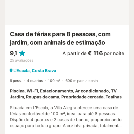
pagar no local: . Limpeza Final: 59 € por reserva . Depósito
de segurança (reembolsável): 150 € por reserva Serviços
opcionais a pagar no local e a reservar antes da sua
chegada: . Cadeira alta para bebé: 5 € por dia .
Berço/cama de bebé: 5 € por dia Estadia gerid...
Casa de férias para 8 pessoas, com
jardim, com animais de estimação
9,1
€ 116
A partir de
por noite
25
avaliações
L'Escala, Costa Brava
8 pess.
4 quartos
100 m²
600 m para a costa
Piscina, Wi-Fi, Estacionamento, Ar condicionado, TV,
Jardim, Roupas de cama, Propriedade cercada, Toalhas
Situada em L'Escala, a Villa Allegra oferece uma casa de
férias confortável de 100 m², ideal para até 8 pessoas.
Dispõe de 4 quartos e 2 casas de banho, proporcionando
espaço para todo o grupo. A cozinha privada, totalmente
equipada, permite preparar refeições facilmente. Entre as