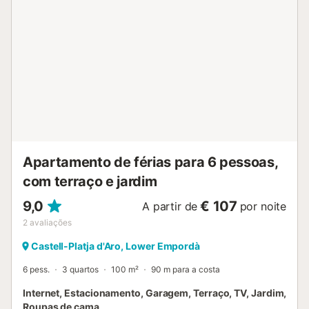
longue, TV com conexão HDMI e USB e saída para o
jardim e piscina. Há uma cadeira alta e cama dobrável
para crianças menores de 2 anos. O acesso Wi-Fi é
gratuito. Existe uma mesa no piso superior para
teletrabalho - pátio exterior com barbecue, mesa para 6
pessoas com 8 cadeiras, guarda-sol. Acesso direto à
piscina e ao jardim. Porta com fechadura. No armário
exterior encontram-se 3 cadeiras de praia, 1 mesa
dobrável, 3 patins, guarda-sol e 2 iglus de praia. Em frente
à casa pode estacionar um carro e carregar o carr...
Apartamento de férias para 6 pessoas,
com terraço e jardim
9,0
€ 107
A partir de
por noite
2
avaliações
Castell-Platja d'Aro, Lower Empordà
6 pess.
3 quartos
100 m²
90 m para a costa
Internet, Estacionamento, Garagem, Terraço, TV, Jardim,
Roupas de cama