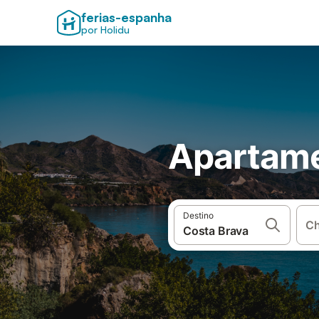
ferias-espanha
por Holidu
Apartame
Destino
Ch