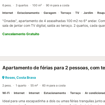
6 pess.
3 quartos
100 m²
90 m para a costa
Internet
Estacionamento
Garagem
Terraço
TV
Jardim
Roup
"Onades", apartamento de 4 assoalhadas 100 m2 no 6° andar. Com mo
sala de jantar com TV digital, saída ao terraço. 2 quartos, cada qu
190 cm de comprimento), saída ao terraço. 1 quarto com 1 x 2 bel
Cancelamento Gratuito
comprimento), saída ao terraço. Cozinha (forno, 2 placas de vitrocer
microondas, máquina de café eléctrica). Duche/WC, WC separado
Terraço grande. Móveis de terraço. Vista esplêndida ao mar. O alo
a roupa, ferro de passar roupa, cadeirão para crianças, cama para 
(Sem fio/ Wireless LAN [WLAN], grátis). Por favor, a ter em conta
somente ES. HUTG-067942 ESFCTU00001701700004141400000
Apartamento de férias para 2 pessoas, com t
Roses, Costa Brava
2 pess.
1 quarto
55 m²
60 m para a costa
Wi-Fi
Internet
Internet
Estacionamento
Terraço
Ar condiciona
Ideal para uma escapadinha a dois ou umas férias tranquilas junto 