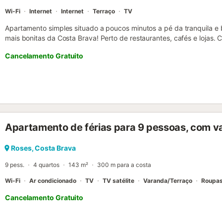
Wi-Fi
Internet
Internet
Terraço
TV
Apartamento simples situado a poucos minutos a pé da tranquila e 
mais bonitas da Costa Brava! Perto de restaurantes, cafés e lojas
Ideal para desfrutar de umas férias tranquilas em família na Costa
Cancelamento Gratuito
primeiro andar numa zona muito tranquila, com acesso através d
escadas que conduzem diretamente à praia. Possibilidade de estac
jantar simples com TV, 2 camas individuais para 2 pessoas (90x19
para a montanha. Cozinha pequena equipada com todos os utensílios i
frigorífico, congelador, micro-ondas e forno. Cada apartamento tem
(90x190cm) e 1 casa de banho com duche. Máquina de lavar roupa c
Aceitam-se animais de estimação apenas mediante pedido prévio 
Apartamento de férias para 9 pessoas, com v
reservas de jovens com menos de 35 anos. Apartamento situado em
mais encanto da Costa Brava! Serviços obrigatórios a pagar no local
Depósito de segurança (reembolsável): 150 € por reserva Serviços o
Roses, Costa Brava
reservar antes da sua chegada: . Cadeira alta para bebé: 5 € por d
9 pess.
4 quartos
143 m²
300 m para a costa
Estadia gerid...
Wi-Fi
Ar condicionado
TV
TV satélite
Varanda/Terraço
Roupas
Cancelamento Gratuito