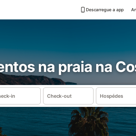
Descarregue a app
An
ntos na praia na Co
eck-in
Check-out
Hospédes