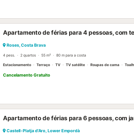
máquina de lavar roupa, loiça, talheres, utensílios de cozinha, máqui
televisão com canais catalães, espanhóis e franceses. Lugar de es
coberto mesmo à entrada do imóvel. Também oferecemos a possibi
aluguer de roupa de cama e toalhas, bem como acesso wifi para s
grupos de jovens com menos de 25 anos....
Apartamento de férias para 4 pessoas, com te
Roses, Costa Brava
4 pess.
2 quartos
55 m²
80 m para a costa
Estacionamento
Terraço
TV
TV satélite
Roupas de cama
Toal
Cancelamento Gratuito
Apartamento de férias para 6 pessoas, com ja
Castell-Platja d'Aro, Lower Empordà