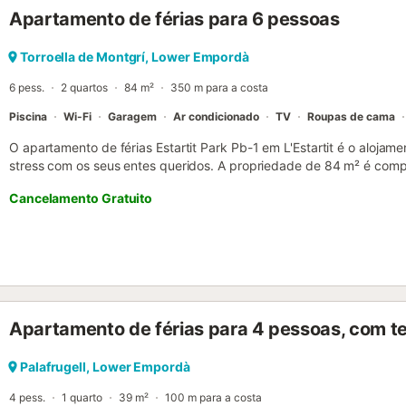
Apartamento de férias para 6 pessoas
Torroella de Montgrí, Lower Empordà
6 pess.
2 quartos
84 m²
350 m para a costa
Piscina
Wi-Fi
Garagem
Ar condicionado
TV
Roupas de cama
O apartamento de férias Estartit Park Pb-1 em L'Estartit é o alojam
stress com os seus entes queridos. A propriedade de 84 m² é com
sofá-cama para 2 pessoas, uma cozinha, 2 quartos e 2 casas de b
Cancelamento Gratuito
pessoas. As comodidades adicionais incluem Wi-Fi de alta veloci
vídeo), uma televisão, ar condicionado, bem como uma máquina de
cadeira alta também estão disponíveis. Esta propriedade dispõe de
acesso a uma área exterior partilhada com uma piscina. Está dispo
numa garagem. É permitido um máximo de 2 animais de estimação. 
eventos. Está disponível um elevador no edifício. Por favor, note 
governamentais sobre a água em vigor na altura da sua visita, o que
Apartamento de férias para 4 pessoas, com t
piscina, a rega do jardim ou limitar a utilização da água da torneira..
Palafrugell, Lower Empordà
4 pess.
1 quarto
39 m²
100 m para a costa