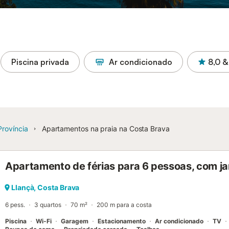
Piscina privada
Ar condicionado
8,0
&
Província
Apartamentos na praia na Costa Brava
Apartamento de férias para 6 pessoas, com ja
Llançà, Costa Brava
6 pess.
3 quartos
70 m²
200 m para a costa
Piscina
Wi-Fi
Garagem
Estacionamento
Ar condicionado
TV