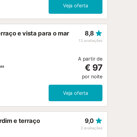
na de café e torradeira. Existe
Veja oferta
tacionamento privado exterior
lidade, mediante suplemento, de
ua comodidade. Não são aceites
rraço e vista para o mar
8,8
13
avaliações
A partir de
€ 97
has
por noite
Veja oferta
rdim e terraço
9,0
2
avaliações