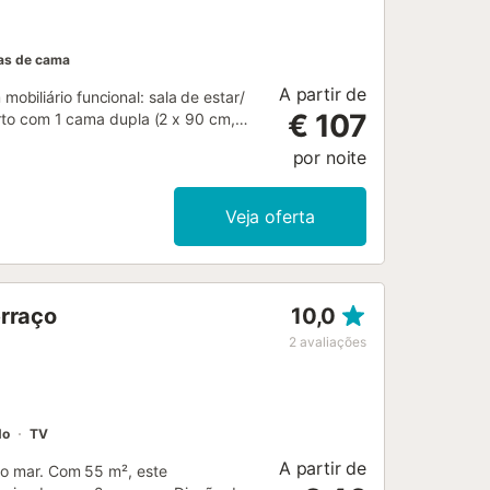
as de cama
A partir de
biliário funcional: sala de estar/
€ 107
arto com 1 cama dupla (2 x 90 cm,
iches (90 cm, 190 cm de
por noite
âmica, torradeira, chaleira,
. Nenhuma opção de aquecimento.
jamento dispõe de: máquina de lavar
Veja oferta
crianças, secador de cabelo. Internet
: apartamento para não fumadores. TV
000000000000HUTG-0679425...
erraço
10,0
2
avaliações
do
TV
A partir de
ao mar. Com 55 m², este