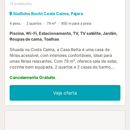
15
avaliações
Südliche Bucht Costa Calma, Pájara
4 pess.
2 quartos
79 m²
850 m para a praia
Piscina, Wi-Fi, Estacionamento, TV, TV satélite, Jardim,
Roupas de cama, Toalhas
Situada na Costa Calma, a Casa Betta é uma casa de
férias acessível, com interiores confortáveis, ideal para
umas férias relaxantes. Com 79 m², oferece sala de estar,
cozinha bem equipada, 2 quartos e 2 casas de banho,
acomodando até 4 pessoas. Entre as comodidades
Cancelamento Gratuito
encontram-se Wi-Fi de alta velocidade (adequado para
videochamadas) com espaço de trabalho para
teletrabalho, TV, ventoinha, máquina de lavar roupa e
Veja oferta
toalhas para a praia/piscina. Podem solicitar berço e
cadeira alta para bebé. Notem que não dispõe de ar
condicionado. O espaço exterior privado inclui piscina
aquecida (cerca de 23 a 26 graus), jardim e churrasqueira.
A propriedade está próxima da praia e de transportes
públicos, e a apenas 15 minutos a pé encontram uma pista