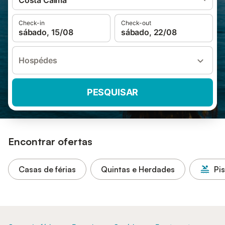
Costa Calma
Check-in
Check-out
sábado, 15/08
sábado, 22/08
Hospédes
PESQUISAR
Encontrar ofertas
Casas de férias
Quintas e Herdades
Pi