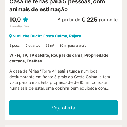
Casa de férias para 5 pessoas, com
animais de estimação
10,0
€ 225
A partir de
por noite
2
avaliações
Südliche Bucht Costa Calma, Pájara
5 pess.
2 quartos
95 m²
10 m para a praia
Wi-Fi, TV, TV satélite, Roupas de cama, Propriedade
cercada, Toalhas
A casa de férias "Torre 4" está situada num local
deslumbrante em frente à praia da Costa Calma, e tem
vista para o mar. Esta propriedade de 95 m² consiste
numa sala de estar, uma cozinha bem equipada com
máquina de lavar loiça, 1 quarto e 1 casa de banho e pode
acomodar 3 pessoas. Outras comodidades incluem Wi-Fi
de alta velocidade, um ventilador, bem como TV por
Veja oferta
satélite. Uma cama de bebé e uma cadeira alta estão
também disponíveis. A sua área exterior privada inclui um
terraço coberto que oferece uma vista espectacular sobre