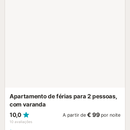
têm acesso a uma área exterior partilhada com os
restantes do complexo, incluindo piscina vedada, jardim,
duche exterior e campo de ténis. A propriedade está
situada num complexo residencial, apenas a 30 metros da
praia e a 5 minutos a pé de restaurantes, bares, lojas e
supermercados. Táxis e paragens de autocarro
encontram-se nas proximidades. Existe estacionamento
gratuito na rua. Não são permitidos animais de estimação.
Festas não são permitidas. Não são permitidas crianças. É
proibido fumar no interior da propriedade. Pedimos que
respeitem a tranquilidade dos vizinhos, pois a propriedade
situa-se numa zona residencial. O ar condicionado não
está disponível. O Wi-Fi é adequado para videochamadas.
Toalhas de praia e piscina são fornecidas. Esta
propriedade tem regras de reciclagem; mais informações
são dadas no local....
Apartamento de férias para 2 pessoas,
com varanda
10,0
€ 99
A partir de
por noite
10
avaliações