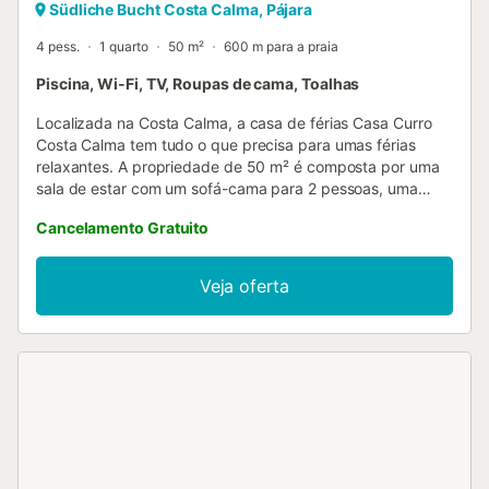
Südliche Bucht Costa Calma, Pájara
4 pess.
1 quarto
50 m²
600 m para a praia
Piscina, Wi-Fi, TV, Roupas de cama, Toalhas
Localizada na Costa Calma, a casa de férias Casa Curro
Costa Calma tem tudo o que precisa para umas férias
relaxantes. A propriedade de 50 m² é composta por uma
sala de estar com um sofá-cama para 2 pessoas, uma
cozinha bem equipada, 1 quarto e 1 casa de banho e
Cancelamento Gratuito
pode, portanto, acomodar 4 pessoas. As comodidades
adicionais incluem Wi-Fi de alta velocidade (adequado
para chamadas de vídeo) com um espaço de trabalho
Veja oferta
dedicado para escritório em casa, uma televisão e uma
máquina de lavar roupa. Um berço também está
disponível. Este alojamento não dispõe de: ar
condicionado. Este aluguer de férias dispõe de um terraço
privado aberto para relaxar à noite. Este aluguer de férias
dispõe de uma refrescante piscina partilhada para os dias
quentes. A propriedade está localizada perto da praia.
Está disponível um lugar de estacionamento numa
garagem. Não são permitidos animais de estimação, fumar