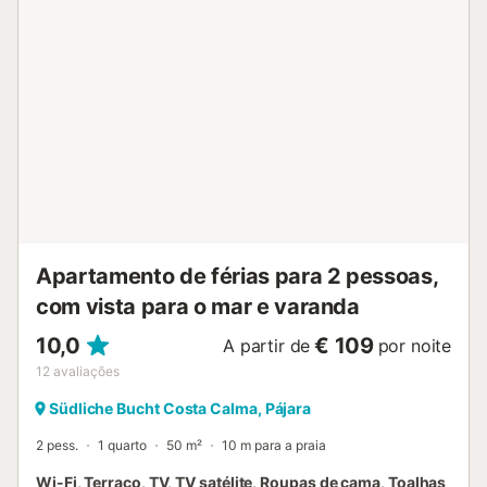
Apartamento de férias para 2 pessoas,
com vista para o mar e varanda
10,0
€ 109
A partir de
por noite
12
avaliações
Südliche Bucht Costa Calma, Pájara
2 pess.
1 quarto
50 m²
10 m para a praia
Wi-Fi, Terraço, TV, TV satélite, Roupas de cama, Toalhas