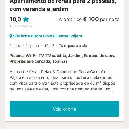
Apartamento de férias para 2 pessoas,
com varanda e jardim
10,0
€ 100
A partir de
por noite
10
avaliações
Südliche Bucht Costa Calma, Pájara
2 pess.
1 quarto
40 m²
70 m para a praia
Piscina, Wi-Fi, TV, TV satélite, Jardim, Roupas de cama,
Propriedade cercada, Toalhas
A casa de férias 'Relax & Comfort on Costa Calma' em
Pájara é o alojamento ideal para umas férias relaxantes
com vista para o mar. Esta propriedade de 45 m² dispõe
de uma sala de estar, uma cozinha bem equipada, um
quarto e uma casa de banho, acomodando até 2 pessoas.
Inclui Wi-Fi de alta velocidade, smart TV com canais por
satélite e cabo, e serviços de streaming. Conta ainda com
Veja oferta
máquina de lavar roupa e ventilador. A casa oferece uma
área exterior privada com terraço descoberto e varanda,
ambos com maravilhosas vistas para o mar. Os hóspedes