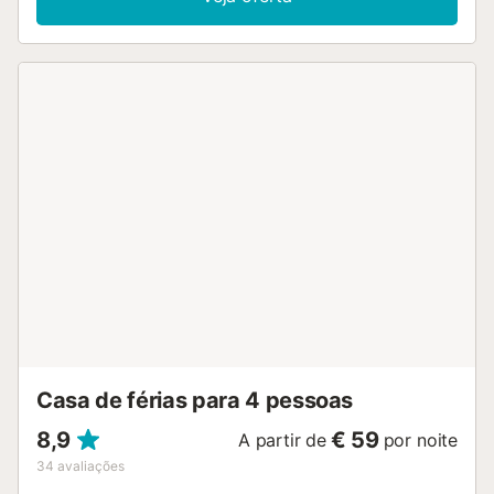
serviços de streaming, bem como toalhas de praia/piscina.
Um berço e uma cadeira alta também estão disponíveis.
Este alojamento não dispõe de ar condicionado. Este
aluguer de férias dispõe de terraços privados, tanto
abertos como cobertos, para o seu relaxamento à noite. A
propriedade está localizada perto da praia. O
estacionamento gratuito está disponível na rua. Não são
permitidos animais de estimação, fumar e celebrar
eventos. Esta propriedade tem directrizes para ajudar os
hóspedes com a separação correcta dos resíduos. Mais
informações são fornecidas no local. Esta propriedade tem
características de luz e poupança de água....
Casa de férias para 4 pessoas
8,9
€ 59
A partir de
por noite
34
avaliações