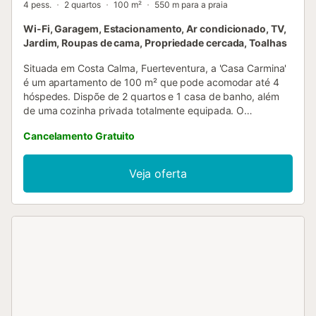
4 pess.
2 quartos
100 m²
550 m para a praia
Wi-Fi, Garagem, Estacionamento, Ar condicionado, TV,
Jardim, Roupas de cama, Propriedade cercada, Toalhas
Situada em Costa Calma, Fuerteventura, a 'Casa Carmina'
é um apartamento de 100 m² que pode acomodar até 4
hóspedes. Dispõe de 2 quartos e 1 casa de banho, além
de uma cozinha privada totalmente equipada. O
apartamento oferece ar condicionado, ventoinha, TV, Wi-Fi
Cancelamento Gratuito
adequado para videochamadas, máquina de lavar roupa e
secadora. Para famílias com crianças pequenas, há berço
e cadeira alta disponíveis. O interior não tem degraus e foi
Veja oferta
projetado para proporcionar uma estadia confortável e
agradável. Podereis desfrutar de terraços privados,
cobertos e descobertos, perfeitos para apanhar sol e
partilhar momentos com amigos e família. O jardim privado
oferece ainda mais espaço exterior para relaxar e
aproveitar o ambiente tranquilo. Para estacionamento,
existem opções de garagem partilhada, um lugar na
propriedade e estacionamento na rua. Há também espaço
partilhado para guardar bicicletas. São permitidos eventos
na propriedade e há transporte público próximo. Não é