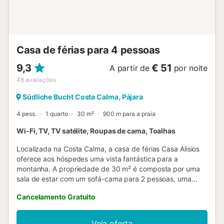
Casa de férias para 4 pessoas
9,3
€ 51
A partir de
por noite
48
avaliações
Südliche Bucht Costa Calma, Pájara
4 pess.
1 quarto
30 m²
900 m para a praia
Wi-Fi, TV, TV satélite, Roupas de cama, Toalhas
Localizada na Costa Calma, a casa de férias Casa Alisios
oferece aos hóspedes uma vista fantástica para a
montanha. A propriedade de 30 m² é composta por uma
sala de estar com um sofá-cama para 2 pessoas, uma
cozinha bem equipada, 1 quarto e 1 casa de banho e
Cancelamento Gratuito
pode, portanto, acomodar 4 pessoas. As comodidades
adicionais incluem Wi-Fi de alta velocidade (adequado
para chamadas de vídeo) com um espaço de trabalho
Veja oferta