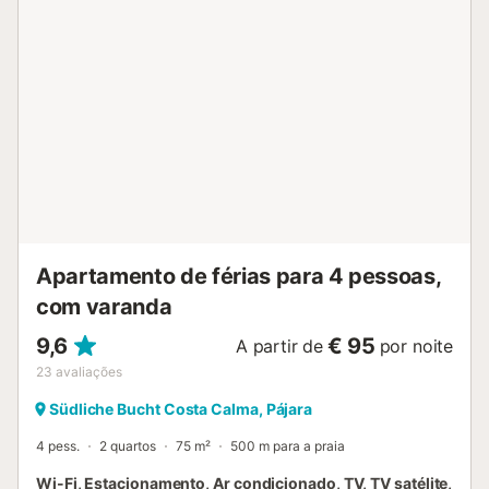
amplo e diáfano onde a luz e a claridade são as
protagonistas. Também nesta divisão possui um ventilador
para os dias mais quentes. A sala tem uma smart TV com
ligação satélite e Movistar Plus, além de uma ligação wifi
de alta qualidade. A cozinha está totalmente equipada
com placa de indução, máquina de lavar-secar roupa,
máquina de lavar loiça e forno. Todas as prateleiras têm
luz indireta que se regula em intensidade, dando um toque
de classe a esta zona da casa. Já no exterior, o terraço
tem relva artificial, uma mesa com as suas cadeiras para
desfrutar das magníficas vistas, dois toldos que o cobrirão
do radiante sol de F...
Apartamento de férias para 4 pessoas,
com varanda
9,6
€ 95
A partir de
por noite
23
avaliações
Südliche Bucht Costa Calma, Pájara
4 pess.
2 quartos
75 m²
500 m para a praia
Wi-Fi, Estacionamento, Ar condicionado, TV, TV satélite,