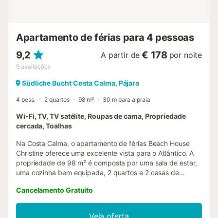
movimento. Um está localizado na casa de banho e o
outro na sala de estar....
Apartamento de férias para 4 pessoas
9,2
€ 178
A partir de
por noite
9
avaliações
Südliche Bucht Costa Calma, Pájara
4 pess.
2 quartos
98 m²
30 m para a praia
Wi-Fi, TV, TV satélite, Roupas de cama, Propriedade
cercada, Toalhas
Na Costa Calma, o apartamento de férias Beach House
Christine oferece uma excelente vista para o Atlântico. A
propriedade de 98 m² é composta por uma sala de estar,
uma cozinha bem equipada, 2 quartos e 2 casas de
banho, bem como um WC adicional e pode, portanto,
Cancelamento Gratuito
acomodar 4 pessoas. As comodidades adicionais incluem
acesso Wi-Fi de alta velocidade (adequado para
chamadas de vídeo), uma televisão inteligente com
Veja oferta