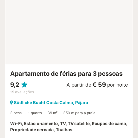
de ténis. Nas imediações há padaria, pastelaria e café.
Existem vários restaurantes a 6 minutos a pé e um
supermercado a 20 minutos a pé. Têm à disposição dois
lugares de estacionamento na propriedade. Não são
permitidos animais de estimação nem fumar. O alojamento
dispõe de sistemas de poupança de água e energia.
Check-in automático disponível. Berço e cadeira alta
disponíveis mediante pedido....
Apartamento de férias para 3 pessoas
9,2
€ 59
A partir de
por noite
19
avaliações
Südliche Bucht Costa Calma, Pájara
3 pess.
1 quarto
39 m²
350 m para a praia
Wi-Fi, Estacionamento, TV, TV satélite, Roupas de cama,
Propriedade cercada, Toalhas