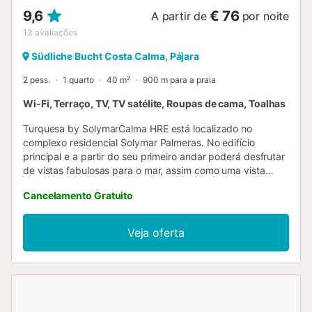
recomendações de restaurantes, excursões e aluguer de
9,6
€ 76
A partir de
por noite
carros. Nota: não são permitido...
13
avaliações
Südliche Bucht Costa Calma, Pájara
2 pess.
1 quarto
40 m²
900 m para a praia
Wi-Fi, Terraço, TV, TV satélite, Roupas de cama, Toalhas
Turquesa by SolymarCalma HRE está localizado no
complexo residencial Solymar Palmeras. No edifício
principal e a partir do seu primeiro andar poderá desfrutar
de vistas fabulosas para o mar, assim como uma vista
privilegiada de toda a Costa Calma. Se gosta de acordar
Cancelamento Gratuito
cedo, a partir do seu terraço poderá desfrutar de um
nascer do sol que, na maioria das vezes, se torna mágico.
A casa está decorada com muito carinho e isso é
Veja oferta
percetível desde que se entra no apartamento. Repleta de
detalhes, a Turquesa distribui-se com um quarto principal
com uma cama de casal de 1,35m e ventilador, uma casa
de banho totalmente equipada que tem luz regulável em
cor e bluetooth para ouvir a música que desejar enquanto
estiver nesta divisão. A sala de estar/cozinha é um espaço