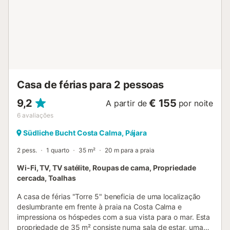
permitido fumar dentro do apartamento, mas podem usar
as zonas exteriores do terraço para isso. A apenas 5
minutos a pé, encontram uma das melhores praias das
Canárias, com areia fina e branca. Entre as experiências
locais destacam-se os mercados às quartas-feiras na
Câmara Municipal, visitas ao zoológico local e escolas de
surf. Os anfitriões vivem no mesmo complexo, mas não na
mesma casa. Há serviço de limpeza disponível...
Casa de férias para 2 pessoas
9,2
€ 155
A partir de
por noite
6
avaliações
Südliche Bucht Costa Calma, Pájara
2 pess.
1 quarto
35 m²
20 m para a praia
Wi-Fi, TV, TV satélite, Roupas de cama, Propriedade
cercada, Toalhas
A casa de férias "Torre 5" beneficia de uma localização
deslumbrante em frente à praia na Costa Calma e
impressiona os hóspedes com a sua vista para o mar. Esta
propriedade de 35 m² consiste numa sala de estar, uma