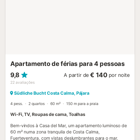
preparar especialidades culinárias em conjunto. Aqui pode
apanhar banhos de sol em absoluta privacidade ou ler um
bom livro à sombra. A praia de areia da Costa Calma fica a
300 m do complexo. No seu caminho, a cerca de 150 m
do apartamento, encontrará cafés, caixas multibanco,
aluguer de automóveis, restaurantes, lojas e bares, bem
como o centro comercial Bahia Calma. Aqui pode passear
por um grande supermercado com frutas frescas,
legumes, carnes e peixe. Estão disponíveis lugares de
estacionamento gratuitos na propriedade. Há táxis nas
Apartamento de férias para 4 pessoas
pro...
9,8
€ 140
A partir de
por noite
22
avaliações
Südliche Bucht Costa Calma, Pájara
4 pess.
2 quartos
60 m²
150 m para a praia
Wi-Fi, TV, Roupas de cama, Toalhas
Bem-vindos à Casa del Mar, um apartamento luminoso de
60 m² numa zona tranquila de Costa Calma,
Fuerteventura, com vistas deslumbrantes para o mar.