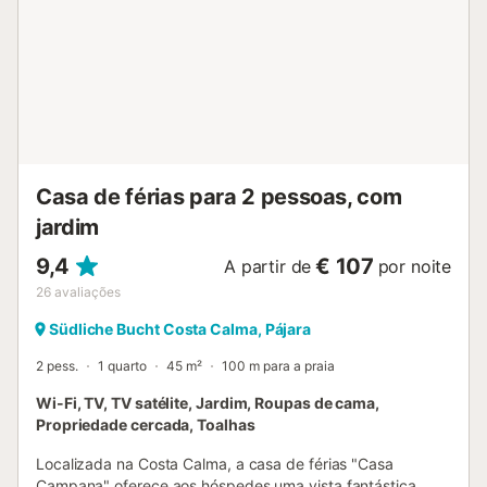
e celebrar eventos. A propriedade está equipada com um
sistema de alarme com fotodetectores na sala de estar e
nas escadas que conduzem ao primeiro andar. As câmaras
foram concebidas para captar imagens apenas em caso
de intrusão....
Casa de férias para 2 pessoas, com
jardim
9,4
€ 107
A partir de
por noite
26
avaliações
Südliche Bucht Costa Calma, Pájara
2 pess.
1 quarto
45 m²
100 m para a praia
Wi-Fi, TV, TV satélite, Jardim, Roupas de cama,
Propriedade cercada, Toalhas
Localizada na Costa Calma, a casa de férias "Casa
Campana" oferece aos hóspedes uma vista fantástica