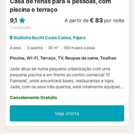
Casa de férias para 4 pessoas, com
piscina e terraço
9,1
€ 83
A partir de
por noite
7
avaliações
Südliche Bucht Costa Calma, Pájara
4 pess.
3 quartos
80 m²
550 m para a praia
Piscina, Wi-Fi, Terraço, TV, Roupas de cama, Toalhas
Jade situa-se numa pequena urbanização com uma
pequena piscina e em frente ao centro comercial 'El
Palmeral', onde encontrará bares, restaurantes e lojas.
Jade, com os seus três quartos, está totalmente equipada
para tornar a sua estadia o local ideal para as suas férias.
Cancelamento Gratuito
Na sua maravilhosa esplanada poderá ter um descanso
merecido depois de conhecer o sul de Fuerteventura. A
apenas 500 metros da maravilhosa praia de Costa Calma,
Veja oferta
Jade será o lugar onde vai querer voltar....