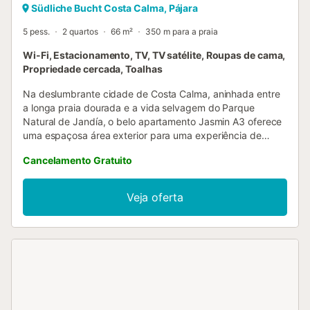
Südliche Bucht Costa Calma, Pájara
5 pess.
2 quartos
66 m²
350 m para a praia
Wi-Fi, Estacionamento, TV, TV satélite, Roupas de cama,
Propriedade cercada, Toalhas
Na deslumbrante cidade de Costa Calma, aninhada entre
a longa praia dourada e a vida selvagem do Parque
Natural de Jandía, o belo apartamento Jasmin A3 oferece
uma espaçosa área exterior para uma experiência de
férias relaxante. O apartamento, recentemente renovado e
Cancelamento Gratuito
com cores vivas, é composto por uma sala de estar/jantar
com um sofá-cama e uma cozinha integrada e totalmente
equipada, 2 quartos (um com 2 camas individuais e outro
Veja oferta
com uma cama individual), bem como uma casa de banho,
podendo assim acomodar 5 pessoas. As comodidades
adicionais incluem Wi-Fi (a pedido e por um custo
adicional), uma televisão com canais internacionais, uma
máquina de lavar roupa e redes mosquiteiras. No exterior,
relaxe na sua área exterior privada, que oferece um
terraço de 25 m2 equipado com uma área de refeições,
um jardim com redes e um barbecue onde podem