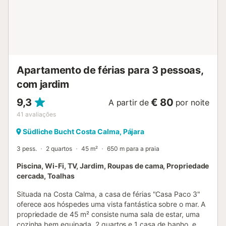
Existem também ligações de transportes públicos a uma
curta distância a pé. A praia mais próxima fica a 750
metros da propriedade e pode ser alcançada em 8
minutos. O estacionamento gratuito está disponível na rua.
As famílias com crianças são bem-vindas. Não são
permitidos animais de estimação, fumar, organizar
despedidas de solteiro e celebrar outros eventos. Pede-se
Apartamento de férias para 3 pessoas,
aos hóspedes que respeitem as ...
com jardim
9,3
€ 80
A partir de
por noite
41
avaliações
Südliche Bucht Costa Calma, Pájara
3 pess.
2 quartos
45 m²
650 m para a praia
Piscina, Wi-Fi, TV, Jardim, Roupas de cama, Propriedade
cercada, Toalhas
Situada na Costa Calma, a casa de férias "Casa Paco 3"
oferece aos hóspedes uma vista fantástica sobre o mar. A
propriedade de 45 m² consiste numa sala de estar, uma
cozinha bem equipada, 2 quartos e 1 casa de banho, e