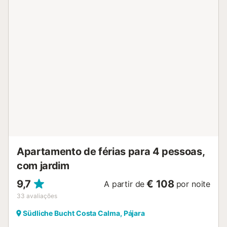
o mar e um churrasco. O estacionamento gratuito está
disponível na rua. São permitidos animais de estimação. As
festas são proibidas. O ar condicionado não está
disponível. O Wi-Fi é adequado para chamadas de vídeo.
São fornecidas toalhas de praia/piscina....
Apartamento de férias para 4 pessoas,
com jardim
9,7
€ 108
A partir de
por noite
33
avaliações
Südliche Bucht Costa Calma, Pájara