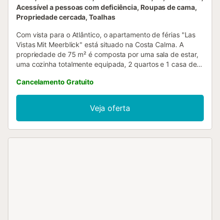
Acessível a pessoas com deficiência, Roupas de cama,
Propriedade cercada, Toalhas
Com vista para o Atlântico, o apartamento de férias "Las
Vistas Mit Meerblick" está situado na Costa Calma. A
propriedade de 75 m² é composta por uma sala de estar,
uma cozinha totalmente equipada, 2 quartos e 1 casa de
banho (não adequada para pessoas com mobilidade
Cancelamento Gratuito
condicionada) e pode acomodar 4 pessoas. As
comodidades disponíveis incluem acesso Wi-Fi de alta
velocidade (adequado para chamadas de vídeo), uma
Veja oferta
televisão inteligente com serviços de streaming, uma
máquina de lavar roupa e uma máquina de lavar louça.
Este apartamento também dispõe de um espaço exterior
privado com um grande terraço aberto mobilado e uma
varanda, ambos óptimos para admirar a vista. A
propriedade está situada perto de uma praia extra-longa
com um cinturão de palmeiras. A área circundante é um
local de eleição para surfistas, praticantes de kite e
ciclismo de montanha, e oferece um jardim zoológico,
padarias, restaurantes, supermercados, aluguer de
bicicletas, um salão de cabeleireiro e serviços médicos.