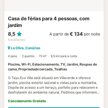
Casa de férias para 4 pessoas, com
jardim
8,5
€ 134
A partir de
por noite
8
avaliações
La Oliva, Canárias
4 pess.
2 quartos
75 m²
8,5 km para a costa
Piscina, Wi-Fi, Estacionamento, TV, Jardim, Roupas de
cama, Propriedade cercada, Toalhas
O Tayu Eco Villa está situado em Villaverde e oferece
jardim, piscina exterior sazonal e vistas para a montanha.
Dispõe de acesso a um terraço, perfeito para relaxarem e
desfrutarem do ambiente natural. Pedimos que informem
com antecedência a hora prevista de chegada. Podem
Cancelamento Gratuito
utilizar o campo de pedidos especiais ao efetuarem a
reserva ou contactar o alojamento através do sistema de