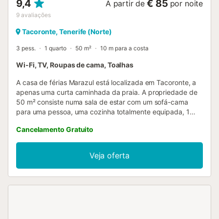
9,4
€ 85
A partir de
por noite
9
avaliações
Tacoronte, Tenerife (Norte)
3 pess.
1 quarto
50 m²
10 m para a costa
Wi-Fi, TV, Roupas de cama, Toalhas
A casa de férias Marazul está localizada em Tacoronte, a
apenas uma curta caminhada da praia. A propriedade de
50 m² consiste numa sala de estar com um sofá-cama
para uma pessoa, uma cozinha totalmente equipada, 1
quarto e 1 casa de banho e pode, portanto, acomodar 3
Cancelamento Gratuito
pessoas. Outras comodidades incluem Wi-Fi de alta
velocidade, uma máquina de lavar roupa, bem como uma
TV. Está também disponível uma cama de bebé. A casa de
Veja oferta
férias também oferece uma varanda privada onde se pode
relaxar à noite. O estacionamento gratuito está disponível
na rua. As famílias com crianças são bem-vindas. Não são
permitidos animais de estimação. O ar condicionado não
está disponível. Wi-Fi está disponível e é adequado para
chamadas de vídeo. O imóvel tem um interior sem