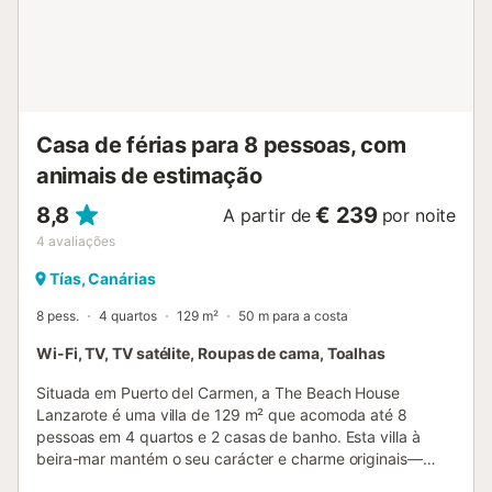
Casa de férias para 8 pessoas, com
animais de estimação
8,8
€ 239
A partir de
por noite
4
avaliações
Tías, Canárias
8 pess.
4 quartos
129 m²
50 m para a costa
Wi-Fi, TV, TV satélite, Roupas de cama, Toalhas
Situada em Puerto del Carmen, a The Beach House
Lanzarote é uma villa de 129 m² que acomoda até 8
pessoas em 4 quartos e 2 casas de banho. Esta villa à
beira-mar mantém o seu carácter e charme originais—
ideal para quem valoriza autenticidade. Inclui um quarto