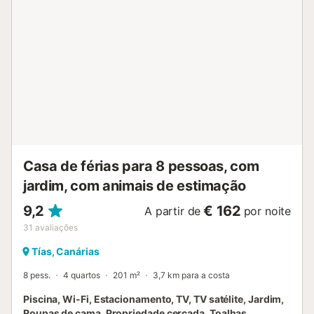
degraus. Não são permitidas festas. Não é permitido
fumar. O imóvel está localizado numa área residencial, por
favor não perturbar os vizinhos. Encontrará informações
adicionais sobre o imóvel à chegada. Está disponível um
elevador no edifício....
Casa de férias para 8 pessoas, com
jardim, com animais de estimação
9,2
€ 162
A partir de
por noite
31
avaliações
Tías, Canárias
8 pess.
4 quartos
201 m²
3,7 km para a costa
Piscina, Wi-Fi, Estacionamento, TV, TV satélite, Jardim,
Roupas de cama, Propriedade cercada, Toalhas