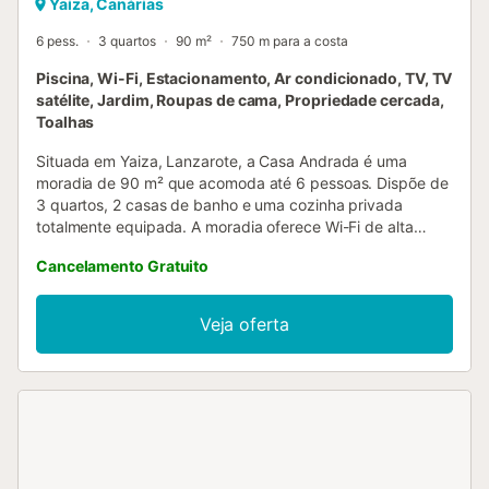
Yaiza, Canárias
6 pess.
3 quartos
90 m²
750 m para a costa
Piscina, Wi-Fi, Estacionamento, Ar condicionado, TV, TV
satélite, Jardim, Roupas de cama, Propriedade cercada,
Toalhas
Situada em Yaiza, Lanzarote, a Casa Andrada é uma
moradia de 90 m² que acomoda até 6 pessoas. Dispõe de
3 quartos, 2 casas de banho e uma cozinha privada
totalmente equipada. A moradia oferece Wi-Fi de alta
velocidade ideal para videochamadas, ar condicionado na
Cancelamento Gratuito
sala com ar quente e frio, aquecimento em todos os
quartos, televisões inteligentes, vídeo a pedido,
ventoinhas, máquina de lavar roupa, máquina de secar e
Veja oferta
máquina de café. No exterior, desfrutem do vosso jardim
privado e de um terraço coberto, perfeito para relaxar ao
sol das Canárias. A piscina exterior privada é aquecida,
tem luzes LED, cobertura profissional e acabamentos em
azul e cinzento. Também têm acesso a um grelhador
privado para refeições ao ar livre. Toalhas de praia são
fornecidas para maior comodidade. Existem dispositivos
de gravação de vídeo e áudio em áreas não privadas, mas