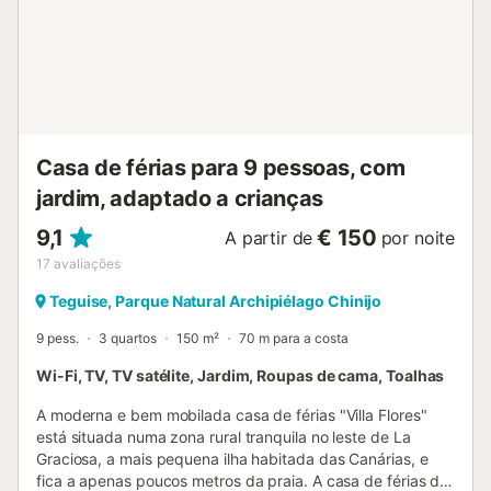
closet, um quarto com duas camas individuais e um quarto
individual com uma cama. Uma bela escadaria leva-o ao
primeiro andar, onde encontrará mais 3 quartos. O quarto
principal tem uma cama kingsize, quarto de vestir e casa
de banho com duche e com acesso ao terraço. Há
também um quarto com 2 camas individuais e um quarto
duplo que partilham uma casa de banho fami...
Casa de férias para 9 pessoas, com
jardim, adaptado a crianças
9,1
€ 150
A partir de
por noite
17
avaliações
Teguise, Parque Natural Archipiélago Chinijo
9 pess.
3 quartos
150 m²
70 m para a costa
Wi-Fi, TV, TV satélite, Jardim, Roupas de cama, Toalhas
A moderna e bem mobilada casa de férias "Villa Flores"
está situada numa zona rural tranquila no leste de La
Graciosa, a mais pequena ilha habitada das Canárias, e
fica a apenas poucos metros da praia. A casa de férias de