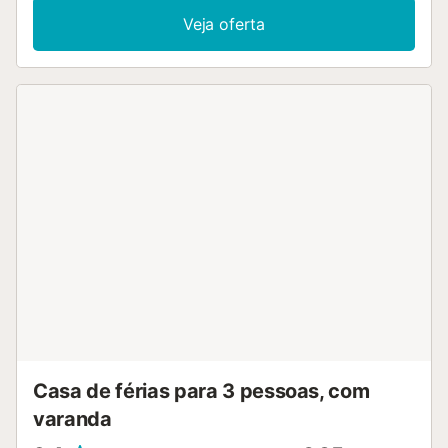
mensagens da plataforma. Não são permitidas festas de
Veja oferta
despedida de solteiro/a, festas semelhantes ou reuniões
com mais pessoas do que as registadas à entrada. É
exigida uma caução por eventuais danos, a qual será
gerida antes da vossa chegada. A caução será devolvida
na totalidade após a verificação do alojamento no check-
out....
Casa de férias para 3 pessoas, com
varanda