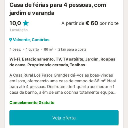
Casa de férias para 4 pessoas, com
jardim e varanda
10,0
€ 60
A partir de
por noite
1
avaliação
Valverde, Canárias
4 pess.
1 quarto
86 m²
2 km para a costa
Wi-Fi, Estacionamento, TV, TV satélite, Jardim, Roupas
de cama, Propriedade cercada, Toalhas
A Casa Rural Los Pasos Grandes dá-vos as boas-vindas
em Isora, oferecendo uma casa de campo de 86 m² ideal
para até 4 pessoas. Desfrutem de 1 quarto acolhedor e 1
casa de banho, além de uma cozinha totalmente equipada
para o vosso conforto. A propriedade dispõe de Wi-Fi,
Cancelamento Gratuito
televisão, aquecimento por salamandra móvel, ventoinha e
máquina de lavar roupa, garantindo uma estadia
confortável. É uma casa inserida num ambiente rural,
Veja oferta
rodeada pela natureza. Ideal para casais e famílias com
filhos mais velhos. Saíam para o jardim privado, varanda e