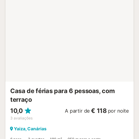
casa é ideal para uma família de quatro pessoas, mas não
para dois casais, pois há apenas uma cama de casal. - A
única casa de banho é ampla e moderna, equipada com
bidé. - A cozinha dispõe de muitos utensílios e
eletrodomésticos, exceto máquina de lavar loiça e forno. -
As duas áreas exteriores privadas são grandes e podem
ser usadas todo o ano graças ao clima ameno. A primeira
utilização da máquina de lavar roupa é gratuita; depois,
está disponível mediante pagamento de uma taxa extra.
Pedimos que levem o lixo ao sair. Os interiores são
inspirados na arte e no artesanato local. Os detalhes e
móveis em madeira foram feitos por um carpinteiro local, e
as luminárias resultam de técnicas artísticas inovadoras. As
pinturas refletem a veia artíst...
Casa de férias para 6 pessoas, com
terraço
10,0
€ 118
A partir de
por noite
3
avaliações
Yaiza, Canárias