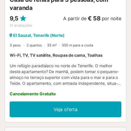
varanda
9,5
€ 58
A partir de
por noite
51
avaliações
El Sauzal, Tenerife (Norte)
3 pess.
2 quartos
35 m²
550 m para a costa
Wi-Fi, TV, TV satélite, Roupas de cama, Toalhas
Um refúgio paradisíaco no norte de Tenerife. O melhor
deste apartamento? De manhã, podem tomar o pequeno-
almoço no terraço superior com vista para o mar e para o
Teide. O apartamento, com entrada independente, situa-
se numa zona muito tranquila da ilha, a apenas 5 minutos
Cancelamento Gratuito
de carro do mar. A cidade mais próxima é El Sauzal, a 5
minutos, enquanto Puerto de la Cruz fica a apenas 15
minutos. Assim, desfrutam da paz sem abdicar da
Veja oferta
proximidade de serviços e atrações. A propriedade é
nova, totalmente renovada em 2024, e inclui: - Um quarto
espaçoso com cama de casal e possibilidade de adicionar
um berço. - Um segundo quarto com cama individual; a