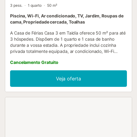
3 pess.
1 quarto
50 m²
Piscina, Wi-Fi, Ar condicionado, TV, Jardim, Roupas de
cama, Propriedade cercada, Toalhas
A Casa de Férias Casa 3 em Taidía oferece 50 m² para até
3 hóspedes. Dispõem de 1 quarto e 1 casa de banho
durante a vossa estadia. A propriedade inclui cozinha
privada totalmente equipada, ar condicionado, Wi-Fi
rápido ideal para videochamadas, televisão, espaço de
Cancelamento Gratuito
trabalho dedicado e um terraço privado sem cobertura
com vista para a montanha, de uso exclusivo vosso.
Relaxem junto à piscina exterior aquecida partilhada no
Veja oferta
Palmeral de Taidía, em Taidía, e desfrutem do jardim
comum e do terraço descoberto. Têm ao dispor um duche
exterior para maior comodidade. O estacionamento está
disponível na rua e o check-in é autónomo. Não são
permitidos eventos na propriedade....