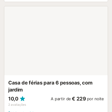
terraço descoberto para apreciar as belas vistas de mar e
montanha. Têm à vossa disposição um barbecue privado
para refeições ao ar livre e momentos de relaxamento.
Existe estacionamento no local com 1 lugar partilhado e
transportes públicos acessíveis a curta distância. Tenham
em atenção que este alojamento é apenas para adultos e
não são permitidos eventos. O self check-in está
disponível para maior comodidade. Aceitam-se animais de
estimação mediante pedido....
Casa de férias para 6 pessoas, com
jardim
10,0
€ 229
A partir de
por noite
2
avaliações