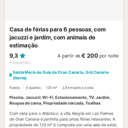
interior; só é permitido fumar no exterior. São fornecidas
toalhas de praia e há espaço para guardar bicicletas. A
villa tem localização central privilegiada para explorar a
ilha, a apenas 4 km das melhores praias e da avenida
principal de Puerto del Carmen. Supermerca...
Casa de férias para 6 pessoas, com
jacuzzi e jardim, com animais de
estimação
9,3
€ 200
A partir de
por noite
4
avaliações
Santa María de Guía de Gran Canaria, Grã Canária
(Norte)
6 pess.
4 quartos
120 m²
2,8 km para a costa
Piscina, Jacuzzi, Wi-Fi, Estacionamento, TV, Jardim,
Roupas de cama, Propriedade cercada, Toalhas
Com vista para o Atlântico, a villa Alegría em Las Palmas
de Gran Canaria é perfeita para umas férias relaxantes. A
propriedade de 120 m² é composta por uma sala de estar,