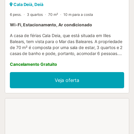
Cala Deià, Deià
6 pess.
3 quartos
70 m²
10 m para a costa
Wi-Fi, Estacionamento, Ar condicionado
A casa de férias Cala Deia, que está situada em Illes
Balears, tem vista para o Mar das Baleares. A propriedade
de 70 m² é composta por uma sala de estar, 3 quartos e 2
casas de banho e pode, portanto, acomodar 6 pessoas.
As comodidades adicionais incluem Wi-Fi, uma televisão,
Cancelamento Gratuito
ar condicionado, uma máquina de lavar roupa e uma
máquina de secar roupa. Um berço e uma cadeira alta
também estão disponíveis. Este alojamento não dispõe de:
Veja oferta
toalhas. Esta propriedade dispõe de uma área exterior
privada com um terraço aberto, um terraço coberto e um
churrasco. Esta propriedade dispõe de uma área exterior
privada com um terraço aberto, um terraço coberto e
comodidades para churrascos. Está disponível um lugar
de estacionamento na propriedade. Não são permitidos
animais de estimação, fumar e celebrar eventos. As
toalhas não podem ser fornecidas....