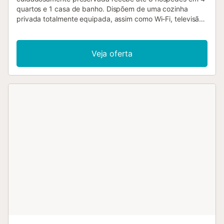
quartos e 1 casa de banho. Dispõem de uma cozinha
privada totalmente equipada, assim como Wi-Fi, televisão
e vistas para o mar. A villa distingue-se pelas vigas de
madeira expostas, paredes em pedra e muita luz natural,
com portas francesas que dão acesso aos espaços
Veja oferta
exteriores. Podem sair para o jardim privado e para o
terraço descoberto, onde a buganvília embeleza o
alpendre que conduz à piscina privada. As zonas de
sombra nos terraços são ideais para relaxarem enquanto
apreciam as vistas panorâmicas sobre o mar. A
propriedade está apenas a 200 metros da Cala Deià. Não
são permitidos eventos na propriedade. A villa alia
arquitetura tradicional e materiais naturais, criando um
ambiente sofisticado, perfeito para quem procura
privacidade e uma experiência autêntica na ilha. O
aquecimento da piscina está disponível mediante um
suplemento semanal....