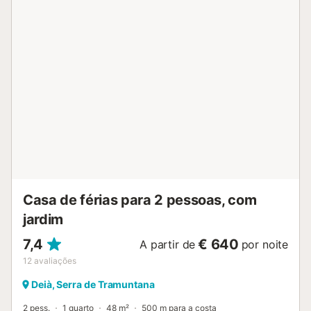
detalhes em madeira que criam uma atmosfera acolhedora
e convidativa. A espaçosa sala de estar oferece vistas
deslumbrantes para o mar, uma zona de estar confortável
e uma lareira para maior comodidade nas noites mais frias.
O acesso à Internet sem fios está disponível para o manter
ligado. O piso superior inclui uma mesa de jantar redonda,
uma cozinha totalmente equipada e uma casa de banho
de serviço. No piso inferior, dois quartos duplos com
camas individuais oferecem um refúgio tranquilo,
complementado por uma casa de banho completa. Há um
terraço neste nível e um caminho tranquilo leva
diretamente para a baía, tornando-o ideal para férias em
família com foco em estar perto da praia. Uma localização
como a Villa "Antonio" é rara em...
Casa de férias para 2 pessoas, com
jardim
7,4
€ 640
A partir de
por noite
12
avaliações
Deià, Serra de Tramuntana
2 pess.
1 quarto
48 m²
500 m para a costa