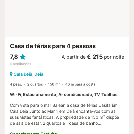
Casa de férias para 4 pessoas
7,8
€ 215
A partir de
por noite
6
avaliações
Cala Deià, Deià
4 pess.
2 quartos
150 m²
40 m para a costa
Wi-Fi, Estacionamento, Ar condicionado, TV, Toalhas
Com vista para o mar Balear, a casa de férias Casita Em
Cala Deia Junto ao Mar 1 em Deià encanta-vos com as
suas vistas fantásticas. A propriedade de 150 m² dispõe
de sala de estar, 2 quartos e 1 casa de banho,
acomodando até 4 pessoas. Inclui Wi-Fi, televisão, ar
Cancelamento Gratuito