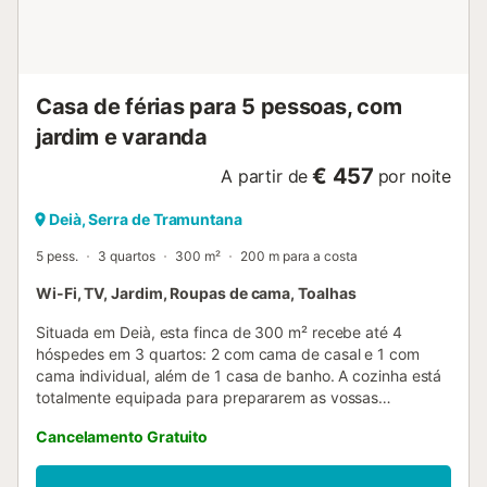
Casa de férias para 5 pessoas, com
jardim e varanda
€ 457
A partir de
por noite
Deià, Serra de Tramuntana
5 pess.
3 quartos
300 m²
200 m para a costa
Wi-Fi, TV, Jardim, Roupas de cama, Toalhas
Situada em Deià, esta finca de 300 m² recebe até 4
hóspedes em 3 quartos: 2 com cama de casal e 1 com
cama individual, além de 1 casa de banho. A cozinha está
totalmente equipada para prepararem as vossas
refeições. Dispõem de televisão, Wi-Fi e uma sala de estar
Cancelamento Gratuito
acolhedora com lareira aberta e detalhes em madeira. No
exterior, desfrutem do jardim privado rodeado de árvores,
bem como de terraços cobertos e descobertos com vistas