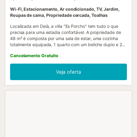
Wi-Fi, Estacionamento, Ar condicionado, TV, Jardim,
Roupas de cama, Propriedade cercada, Toalhas
Localizada em Deià, a villa "Es Porcho" tem tudo o que
precisa para uma estadia confortável. A propriedade de
48 m² é composta por uma sala de estar, uma cozinha
totalmente equipada, 1 quarto com um beliche duplo e 2
casas de banho (uma interior e outra exterior), e pode
Cancelamento Gratuito
acomodar 2 adultos com 2 crianças. As comodidades no
local incluem Wi-Fi de alta velocidade (adequado para
chamadas de vídeo), uma televisão, ar condicionado, uma
Veja oferta
máquina de lavar louça e uma máquina de lavar roupa. Um
berço e uma cadeira alta também estão disponíveis. Além
disso, esta villa dispõe de um acolhedor espaço exterior
privado com um jardim e comodidades para churrascos.
Está disponível um lugar de estacionamento na
propriedade. As famílias com crianças são bem-vindas.
Não são permitidos animais de estimação, fumar e
celebrar eventos....