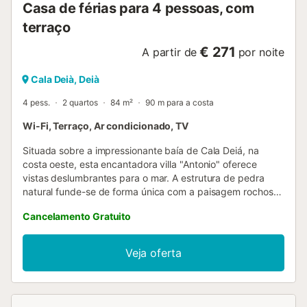
Casa de férias para 4 pessoas, com
terraço
€ 271
A partir de
por noite
Cala Deià, Deià
4 pess.
2 quartos
84 m²
90 m para a costa
Wi-Fi, Terraço, Ar condicionado, TV
Situada sobre a impressionante baía de Cala Deiá, na
costa oeste, esta encantadora villa "Antonio" oferece
vistas deslumbrantes para o mar. A estrutura de pedra
natural funde-se de forma única com a paisagem rochosa,
exalando um charme individual. O terraço no piso térreo é
Cancelamento Gratuito
perfeito para refeições ao ar livre sob o céu mediterrâneo
ou para apanhar sol. As noites podem ser passadas a
fazer churrascos e a saborear pratos gourmet num cenário
Veja oferta
pitoresco. Para aqueles que alugam um carro, recomenda-
se um veículo mais pequeno devido à estrada de acesso
estreita. No interior, a villa apresenta um design
harmonioso com tons claros, azulejos de terracota e