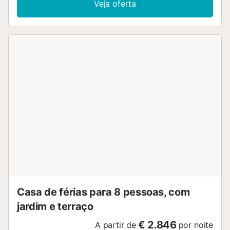
Veja oferta
para o mar e para o pôr do sol. O pátio com zona de
refeições e barbecue é perfeito para refeições ao ar livre,
enquanto o duche exterior permite refrescarem-se após
passeios ou idas à praia. Podem ainda relaxar no jacuzzi
disponível. Esta acomodação é exclusiva para adultos,
garantindo um ambiente tranquilo. Não são permitidos
eventos na propriedade. A localização proporciona fácil
acesso à praia e é ideal para quem procura desligar-se e
estar em contacto com a natureza. O acesso faz-se por
um caminho de pedra rústico, estando a casa inserida no
coração da natureza, oferecendo um refúgio de paz, ar
puro e silêncio a poucos minutos a pé do mar....
Casa de férias para 8 pessoas, com
jardim e terraço
€ 2.846
A partir de
por noite