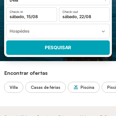
Deià
Check-in
Check-out
sábado, 15/08
sábado, 22/08
Hospédes
PESQUISAR
Encontrar ofertas
Villa
Casas de férias
Piscina
Pisc