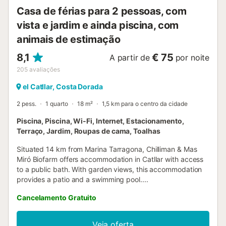
Casa de férias para 2 pessoas, com
vista e jardim e ainda piscina, com
animais de estimação
8,1
€ 75
A partir de
por noite
205
avaliações
el Catllar, Costa Dorada
2 pess.
1 quarto
18 m²
1,5 km para o centro da cidade
Piscina, Piscina, Wi-Fi, Internet, Estacionamento,
Terraço, Jardim, Roupas de cama, Toalhas
Situated 14 km from Marina Tarragona, Chilliman & Mas
Miró Biofarm offers accommodation in Catllar with access
to a public bath. With garden views, this accommodation
provides a patio and a swimming pool....
Cancelamento Gratuito
Veja oferta