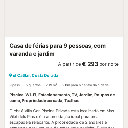
Casa de férias para 9 pessoas, com
varanda e jardim
€ 293
A partir de
por noite
el Catllar, Costa Dorada
9 pess.
5 quartos
209 m²
2 km para o centro da cidade
Piscina, Wi-Fi, Estacionamento, TV, Jardim, Roupas de
cama, Propriedade cercada, Toalhas
O chalé Villa Con Piscina Privada está localizado em Mas
Vilet dels Pins e é a acomodação ideal para uma
escapadela relaxante. A propriedade de 2 andares é
composta por uma sala de estar, uma cozinha, 5 quartos e