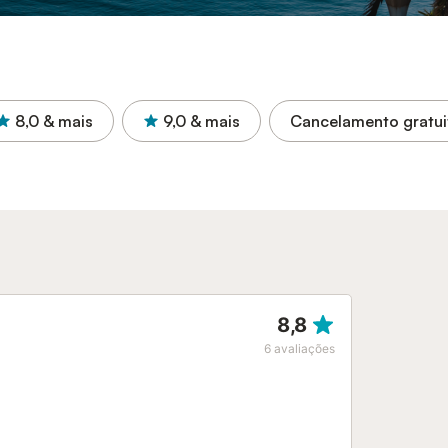
8,0
& mais
9,0
& mais
Cancelamento gratui
8,8
6
avaliações