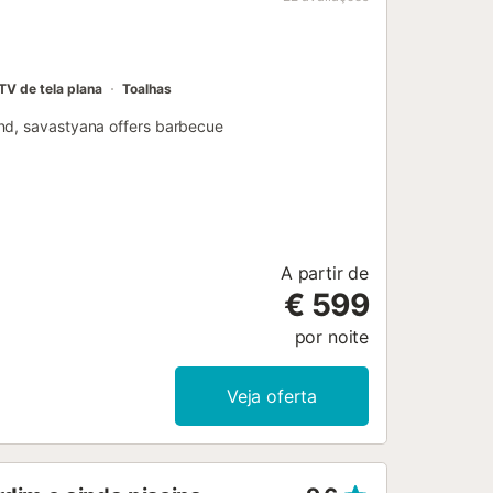
TV de tela plana
Toalhas
and, savastyana offers barbecue
A partir de
€ 599
por noite
Veja oferta