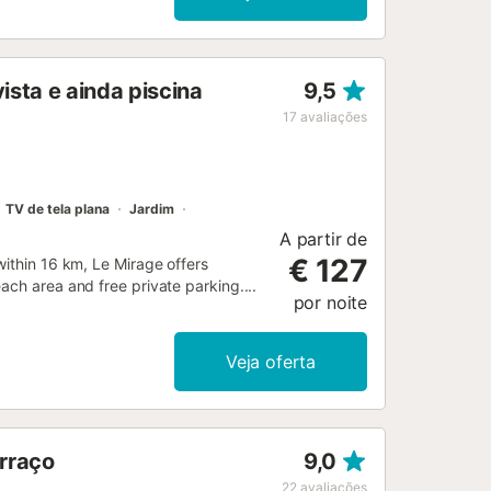
ista e ainda piscina
9,5
17
avaliações
TV de tela plana
Jardim
A partir de
€ 127
within 16 km, Le Mirage offers
ach area and free private parking....
por noite
Veja oferta
erraço
9,0
22
avaliações