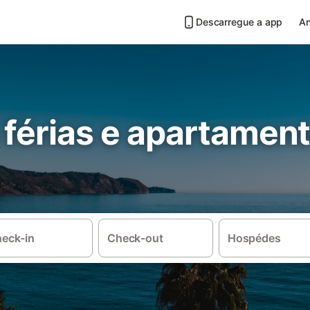
Descarregue a app
An
 férias e apartamen
eck-in
Check-out
Hospédes