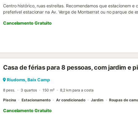
Centro histórico, ruas estreitas. Recomendamos que estacionem e 
preferível estacionar na Av. Verge de Montserrat ou no parque de 
de Francesc Macià. O alojamento está situado no coração de Riudo
Cancelamento Gratuito
centro gastronómico da cidade. Fica a 10 minutos a pé da estaçã
ideal como base para explorar os arredores ou para desfrutarem d
habitação é um apartamento completo situado por cima de uma past
sala de jantar e uma casa de banho com duche. Vivemos perto do a
por vezes pode ser necessário aguardarem até 10 minutos. Centro hi
Recomendamos que estacionem e cheguem a pé (5 minutos). Rec
Verge de Montserrat ou no parque gratuito na Avenida de Francesc 
Casa de férias para 8 pessoas, com jardim e p
Riudoms, Baix Camp
8 pess.
3 quartos
150 m²
8,2 km para a costa
Piscina
Estacionamento
Ar condicionado
Jardim
Roupas de cam
Cancelamento Gratuito