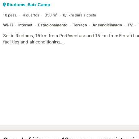
Riudoms, Baix Camp
18 pess.
4 quartos
350 m²
8,1 km para a costa
Wi-Fi
Internet
Estacionamento
Terraço
Ar condicionado
TV
Set in Riudoms, 15 km from PortAventura and 15 km from Ferrari L
facilities and air conditioning....