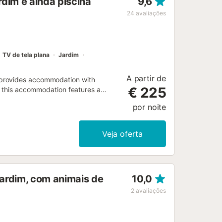
rdim e ainda piscina
9,6
24
avaliações
TV de tela plana
Jardim
A partir de
 provides accommodation with
€ 225
s, this accommodation features a
por noite
Veja oferta
jardim, com animais de
10,0
2
avaliações