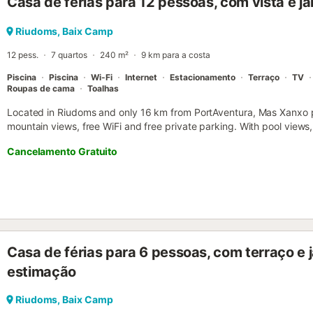
Casa de férias para 12 pessoas, com vista e ja
Riudoms, Baix Camp
12 pess.
7 quartos
240 m²
9 km para a costa
Piscina
Piscina
Wi-Fi
Internet
Estacionamento
Terraço
TV
Roupas de cama
Toalhas
Located in Riudoms and only 16 km from PortAventura, Mas Xanxo
mountain views, free WiFi and free private parking. With pool view
balcony and a swimming pool....
Cancelamento Gratuito
Casa de férias para 6 pessoas, com terraço e 
estimação
Riudoms, Baix Camp