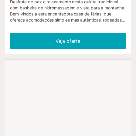
Desfrute de paz e relaxamento nesta quinta tradicional
com banheira de hidromassagem e vista para a montanha.
Bem-vindos a esta encantadora casa de férias, que
oferece acomodações simples mas autênticas, rodeadas
pela natureza. Aqui pode experimentar o puro
relaxamento e desfrutar ao máximo da beleza da
paisagem circundante. O interior da sua quinta está
Veja oferta
decorado em estilo rústico e impressiona pelo seu encanto
rural. A sala de estar com assentos confortáveis convida-o
a passar horas a relaxar. A área exterior da quinta é ideal
para desfrutar do clima mediterrânico. Refresque-se no
jacuzzi ou relaxe numa das espreguiçadeiras. O terraço
coberto com assentos convida-o a permanecer enquanto
aprecia a vista da deslumbrante paisagem montanhosa. A
área circundante oferece inúmeras oportunidades para
actividades. Explore os trilhos para caminhadas das
Montanhas Tramuntana ou visite as pitorescas aldeias da
região. A costa, com as suas belas praias, também é de
fácil acesso....