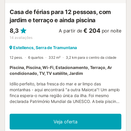
Casa de férias para 12 pessoas, com
jardim e terraço e ainda piscina
8,3
€ 204
A partir de
por noite
14
avaliações
Estellencs, Serra de Tramuntana
12 pess.
6 quartos
332 m²
3,2 km para o centro da cidade
Piscina, Piscina, Wi-Fi, Estacionamento, Terraço, Ar
condicionado, TV, TV satélite, Jardim
Idílio perfeito, brisa fresca do mar e ar limpo das
montanhas - aqui encontrará "a outra Maiorca"! Um amplo
finca espera-o numa região única da ilha. Foi mesmo
declarada Património Mundial da UNESCO. A bela piscina
e os idílicos terraços de sol no meio desta paisagem
montanhosa única tornar-se-ão o seu lugar preferido.
Qualquer pessoa que já aqui tenha experimentado o pôr-
Veja oferta
do-sol voltará a esta estância de férias uma e outra vez.
Uma recomendação para todos aqueles que procuram