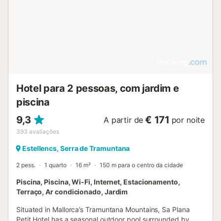
Hotel para 2 pessoas, com jardim e
piscina
9,3
€ 171
A partir de
por noite
393
avaliações
Estellencs, Serra de Tramuntana
2 pess.
1 quarto
16 m²
150 m para o centro da cidade
Piscina, Piscina, Wi-Fi, Internet, Estacionamento,
Terraço, Ar condicionado, Jardim
Situated in Mallorca’s Tramuntana Mountains, Sa Plana
Petit Hotel has a seasonal outdoor pool surrounded by