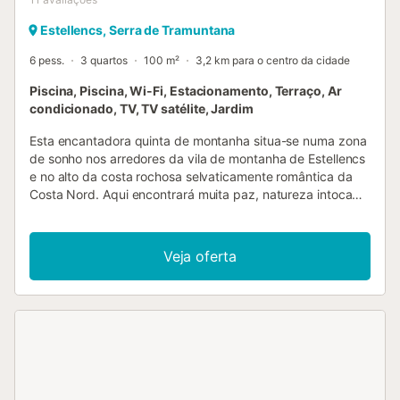
Estellencs, Serra de Tramuntana
6 pess.
3 quartos
100 m²
3,2 km para o centro da cidade
Piscina, Piscina, Wi-Fi, Estacionamento, Terraço, Ar
condicionado, TV, TV satélite, Jardim
Esta encantadora quinta de montanha situa-se numa zona
de sonho nos arredores da vila de montanha de Estellencs
e no alto da costa rochosa selvaticamente romântica da
Costa Nord. Aqui encontrará muita paz, natureza intocada
e ainda a autêntica Maiorca. Pode chegar a Andratx pela
estrada panorâmica de 12 km. O terraço tornar-se-á
certamente o seu lugar favorito. Por entre as oliveiras
Veja oferta
centenárias, é possível vislumbrar o mar a partir do
terraço. WC de serviço prático no jardim. Solicite o berço 1
semana antes da chegada. O caminho de acesso não é
alcatroado. Grupos (exceto famílias e casais com mais de
30 anos) mediante pedido e com depósito especial. Um
objeto ideal para caminhantes e ciclistas. Assim que tiver
visto um pôr do sol aqui, terá sucumbido a esta zona
encantadora e voltará vezes sem conta. Número de