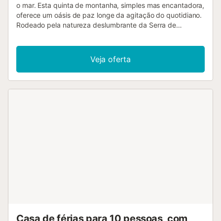
o mar. Esta quinta de montanha, simples mas encantadora,
oferece um oásis de paz longe da agitação do quotidiano.
Rodeado pela natureza deslumbrante da Serra de
Tramuntana, desfrutará de vistas inigualáveis do
Mediterrâneo. O interior está decorado num estilo rústico e
acolhedor. A sala de estar/jantar está equipada com
Veja oferta
mobiliário tradicional em madeira e tem acesso direto ao
terraço. A kitchenette está equipada com os
eletrodomésticos essenciais para preparar refeições
simples. No exterior, pode relaxar no amplo terraço e
desfrutar das vistas espetaculares para o mar. Utilize a
área de refeições exterior coberta para comer ao ar livre
ou relaxe numa das espreguiçadeiras. O jacuzzi convida
ao relaxamento com vista para o mar. Graças à sua
localização isolada, desfrutará de paz absoluta e
privacidade total. Faça caminhadas pela Serra de
Tramuntana ou explore a pitoresca vila de montanha de
Estellencs, localizada a poucos quilómetros de distância. A
costa acidentada convida a passeios, enquanto pode
nadar e mergulhar nas pequenas enseadas e praias.
Atenção: o berço deve ser reservado pelo menos uma
semana antes da chegada. A estrada de acesso não é
Casa de férias para 10 pessoas, com