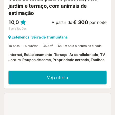
alcatroada. Grupos apenas mediante pedido e com
jardim e terraço, com animais de
depósito especial....
estimação
10,0
€ 300
A partir de
por noite
2
avaliações
Estellencs, Serra de Tramuntana
10 pess.
5 quartos
350 m²
650 m para o centro da cidade
Internet, Estacionamento, Terraço, Ar condicionado, TV,
Jardim, Roupas de cama, Propriedade cercada, Toalhas
Veja oferta