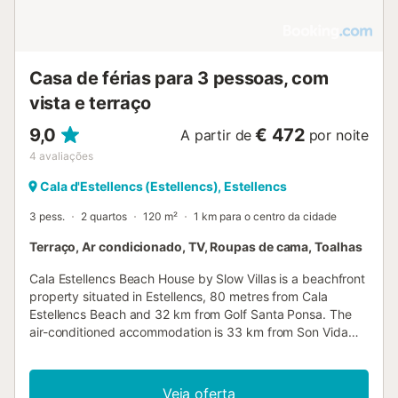
Casa de férias para 3 pessoas, com
vista e terraço
9,0
€ 472
A partir de
por noite
4
avaliações
Cala d'Estellencs (Estellencs), Estellencs
3 pess.
2 quartos
120 m²
1 km para o centro da cidade
Terraço, Ar condicionado, TV, Roupas de cama, Toalhas
Cala Estellencs Beach House by Slow Villas is a beachfront
property situated in Estellencs, 80 metres from Cala
Estellencs Beach and 32 km from Golf Santa Ponsa. The
air-conditioned accommodation is 33 km from Son Vida
Golf....
Veja oferta