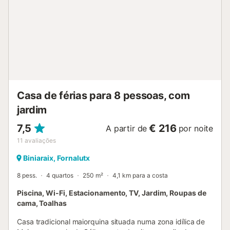
Casa de férias para 8 pessoas, com
jardim
7,5
€ 216
A partir de
por noite
11
avaliações
Biniaraix, Fornalutx
8 pess.
4 quartos
250 m²
4,1 km para a costa
Piscina, Wi-Fi, Estacionamento, TV, Jardim, Roupas de
cama, Toalhas
Casa tradicional maiorquina situada numa zona idílica de