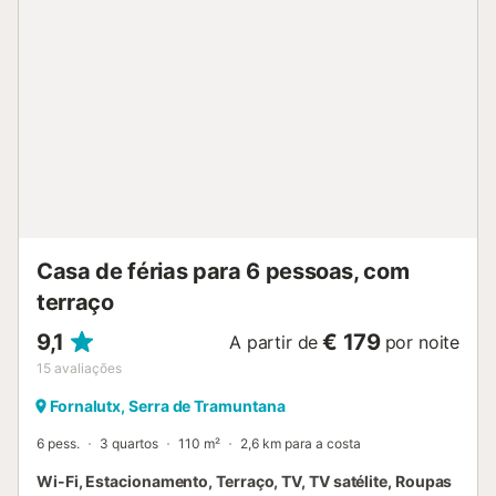
estacionamento gratuito está disponível na rua. Não são
permitidos animais de estimação. A casa não é acessível
de carro. Por favor, note que esta propriedade não é
adequada para crianças pequenas e pessoas com
mobilidade reduzida. Esta propriedade tem regras de
reciclagem, mais informação é fornecida no local....
Casa de férias para 6 pessoas, com
terraço
9,1
€ 179
A partir de
por noite
15
avaliações
Fornalutx, Serra de Tramuntana
6 pess.
3 quartos
110 m²
2,6 km para a costa
Wi-Fi, Estacionamento, Terraço, TV, TV satélite, Roupas