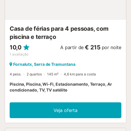
de estacionar a cerca de 100 metros da propriedade e
ajuda com a bagagem à chegada e à partida. A
propriedade dispõe de câmaras de segurança nos
acessos exteriores da casa....
Casa de férias para 4 pessoas, com
piscina e terraço
10,0
€ 215
A partir de
por noite
1
avaliação
Fornalutx, Serra de Tramuntana
4 pess.
2 quartos
145 m²
4,6 km para a costa
Piscina, Piscina, Wi-Fi, Estacionamento, Terraço, Ar
condicionado, TV, TV satélite
Veja oferta