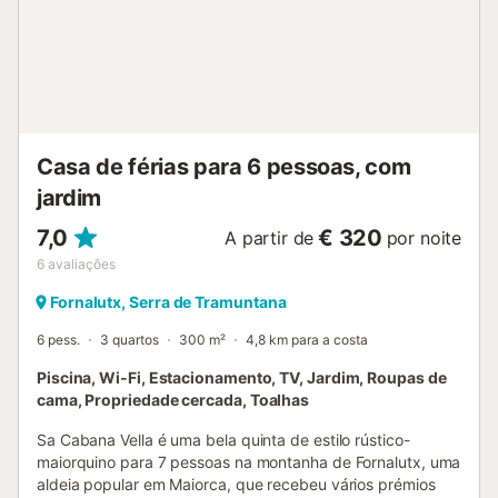
estar sempre visíveis junto à casa. Acesso pela Montanha
O local é isolado e faz parte da experiência. Certifiquem-
se de que se sentem confortáveis a conduzir neste tipo de
acesso. Estrada: O acesso faz-se por um caminho de
montanha de 1 km, íngreme, estreito e em terra batida em
vários troços. Viatura: É necessário alugar carro (apenas
pequeno ou médio). O per...
Casa de férias para 6 pessoas, com
jardim
7,0
€ 320
A partir de
por noite
6
avaliações
Fornalutx, Serra de Tramuntana
6 pess.
3 quartos
300 m²
4,8 km para a costa
Piscina, Wi-Fi, Estacionamento, TV, Jardim, Roupas de
cama, Propriedade cercada, Toalhas
Sa Cabana Vella é uma bela quinta de estilo rústico-
maiorquino para 7 pessoas na montanha de Fornalutx, uma
aldeia popular em Maiorca, que recebeu vários prémios