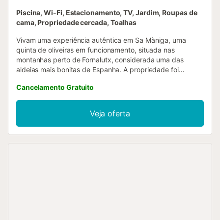
Piscina, Wi-Fi, Estacionamento, TV, Jardim, Roupas de
cama, Propriedade cercada, Toalhas
Vivam uma experiência autêntica em Sa Màniga, uma
quinta de oliveiras em funcionamento, situada nas
montanhas perto de Fornalutx, considerada uma das
aldeias mais bonitas de Espanha. A propriedade foi
renovada para garantir uma estadia funcional, fiável e
Cancelamento Gratuito
confortável, mantendo o carácter simples de uma casa
rural maiorquina. Conforto Simples em Plena Natureza Esta
casa é ideal para quem valoriza a paz e a privacidade em
Veja oferta
vez do luxo de hotel. Dispõe de uma sala de estar e jantar
acolhedora com lareira, cozinha prática, três quartos (dois
duplos, um twin) e duas casas de banho. Inclui Wi-Fi,
aquecimento e TV. Berço e cadeira alta para bebé
disponíveis, se necessário. Espaço Exterior: Aproveitem o
terraço coberto com cozinha de verão e churrasqueira. O
destaque é a piscina privada, perfeita para relaxar e
desfrutar das vistas deslumbrantes sobre as montanhas e
o vale. Vida na Quinta Como grande propriedade agrícola,
partilhamos o espaço com póneis, galinhas, ovelhas e o
nosso gato. Os animais circulam livremente e podem não