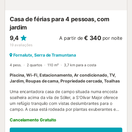
Casa de férias para 4 pessoas, com
jardim
9,4
€ 340
A partir de
por noite
19
avaliações
Fornalutx, Serra de Tramuntana
4 pess.
2 quartos
110 m²
3,7 km para a costa
Piscina, Wi-Fi, Estacionamento, Ar condicionado, TV,
Jardim, Roupas de cama, Propriedade cercada, Toalhas
Uma encantadora casa de campo situada numa encosta
soalheira acima da vila de Sóller, a S'Olivar Major oferece
um refúgio tranquilo com vistas deslumbrantes para o
campo. A casa está rodeada por plantas exuberantes e
um jardim bem cuidado. Dispõe de sala de estar, cozinha
Cancelamento Gratuito
equipada, 2 quartos, uma casa de banho completa e uma
casa de banho de serviço, acomodando até 4 pessoas.