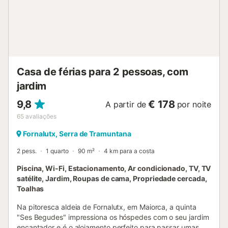
Casa de férias para 2 pessoas, com
jardim
9,8
€ 178
A partir de
por noite
65
avaliações
Fornalutx, Serra de Tramuntana
2 pess.
1 quarto
90 m²
4 km para a costa
Piscina, Wi-Fi, Estacionamento, Ar condicionado, TV, TV
satélite, Jardim, Roupas de cama, Propriedade cercada,
Toalhas
Na pitoresca aldeia de Fornalutx, em Maiorca, a quinta
"Ses Begudes" impressiona os hóspedes com o seu jardim
encantador e é o alojamento perfeito para passar umas