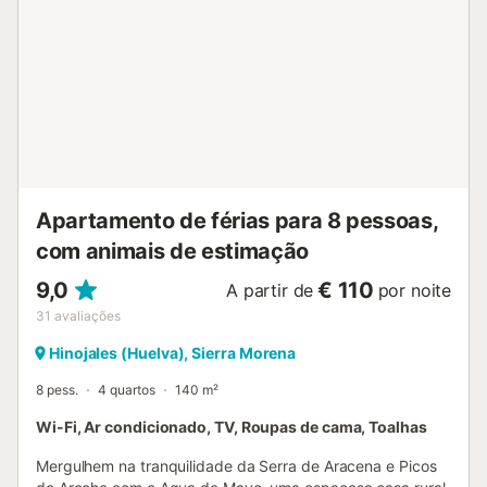
eventos na propriedade. Devem contactar o proprietário
48 horas antes do check-in para coordenar a vossa
chegada. Uma cama de bebé está disponível por uma
taxa extra mediante pedido ao proprietário. Lençóis e
toalhas estão disponíveis por uma taxa extra mediante
pedido....
Apartamento de férias para 8 pessoas,
com animais de estimação
9,0
€ 110
A partir de
por noite
31
avaliações
Hinojales (Huelva), Sierra Morena
8 pess.
4 quartos
140 m²
Wi-Fi, Ar condicionado, TV, Roupas de cama, Toalhas
Mergulhem na tranquilidade da Serra de Aracena e Picos