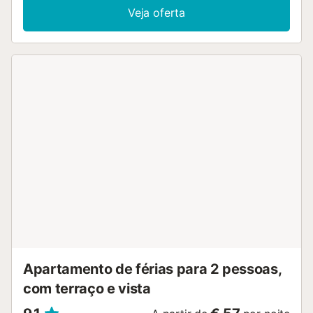
Lindo residencial no centro de Punta del Moral. Passeio marítim
Veja oferta
km, que une os extremos das nossas praias de Isla Canela e Pun
Moral, ideal para caminhar, praticar desporto ou andar de bicic
a família. Wi-Fi em todo o apartamento. A 3 km do campo de Gol
Canela, 4 km de Ayamonte, 60 km de Faro, 60 km de Huelva e
de Sevilha. Pack de boas-vindas na cozinha. Pode contratar o 
serviço de limpeza durante a sua estadia e também os nossos s
de roupa de cama. Serviços incluídos no preço: luz, água,
estacionamento, chegada fora de horário. Serviços não incluído
preço: - Caução reembolsável 5 dias após a saída. - Limpeza de
VUT/HU/01506
ESFCTU00002100200012410900000000000000000VFT/HU/15
Apartamento de férias para 2 pessoas,
com terraço e vista