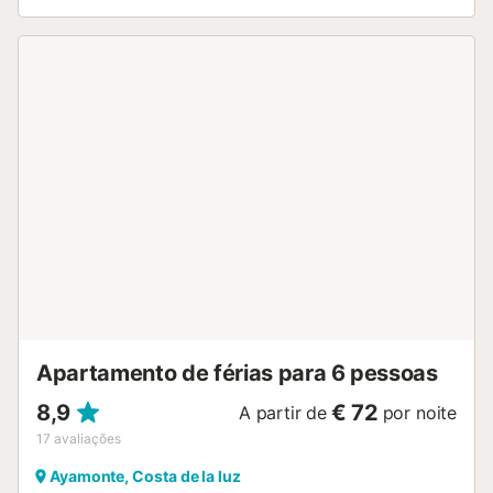
de junho a 15 de setembro, o estacionamento do edifício
não está disponível. Podem estacionar facilmente em
várias ruas próximas. Animais de estimação são
permitidos; não é permitido fumar nem realizar festas. Ao
aceitar animais, não conseguimos garantir ausência total
de alergénios apesar da limpeza regular entre estadias.
Hóspedes com alergias a animais devem considerar isto
antes de reservar. Tenham em conta que o alojamento não
tem ar condicionado, mas dispõe de aquecedor para o
inverno. Este apartamento, muito bem localizado, oferece
todas as comodidades necessárias para uma estadia
agradável junto ao mar. Estão apenas a 100 metros da
praia, numa zona tranquila e acessível, no sector M, no
edifício Aremar. A proximidade da praia faz deste
alojamento uma excelente opção para a vossa
escapadinha à costa. O serviço de lençóis está incluído.
Não se fornecem toalhas. O apartamento dispõe de wifi....
Apartamento de férias para 6 pessoas
8,9
€ 72
A partir de
por noite
17
avaliações
Ayamonte, Costa de la luz