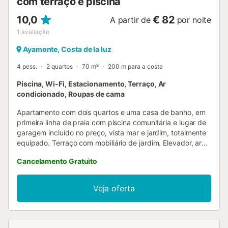
com terraço e piscina
10,0
€ 82
A partir de
por noite
1
avaliação
Ayamonte, Costa de la luz
4 pess.
2 quartos
70 m²
200 m para a costa
Piscina, Wi-Fi, Estacionamento, Terraço, Ar
condicionado, Roupas de cama
Apartamento com dois quartos e uma casa de banho, em
primeira linha de praia com piscina comunitária e lugar de
garagem incluído no preço, vista mar e jardim, totalmente
equipado. Terraço com mobiliário de jardim. Elevador, ar
condicionado quente-frio, roupa de cama e de banho, TV
Cancelamento Gratuito
plasma, utensílios completos, forno convencional e micro-
ondas, máquina de café, torradeira, tudo o necessário
para se sentir em casa. Capacidade máxima 5 pessoas.
Veja oferta
90 m2, incluindo terraço. Lindo residencial com amplas
zonas ajardinadas. Acesso direto à praia através do
passeio marítimo de 7 km, que liga as extremidades das
nossas praias de Isla Canela e Punta del Moral, ideal para