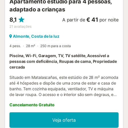
Apartamento estúdio para 4 pessoas,
adaptado a crianças
8,1
€ 41
A partir de
por noite
21
avaliações
Almonte, Costa de la luz
4 pess.
28 m²
250 m para a costa
Piscina, Wi-Fi, Garagem, TV, TV satélite, Acessível a
pessoas com deficiência, Roupas de cama, Propriedade
cercada
Situado em Matalascañas, este estúdio de 28 m² acomoda
até 4 hóspedes e dispõe de uma zona de estar e casa de
banho. Tem cozinha equipada, ventilador, TV e máquina
de lavar roupa. O acesso e o interior são sem degraus, e
há uma varanda privada com terraço coberto. Podem
Cancelamento Gratuito
desfrutar da piscina exterior partilhada, com acesso
limitado a 4 passes por apartamento. A piscina está aberta
de 15 de junho a 15 de setembro. Existe também um
Veja oferta
duche exterior para maior comodidade após a praia. De 15