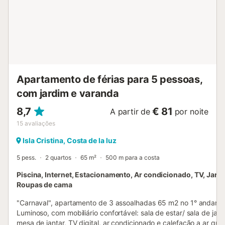
partilhada como na rua. Terão acesso a campo de ténis,
campo de padel e campo multiusos partilhados. Não são
permitidos eventos, nem festas durante horários que
possam incomodar os vizinhos. Esta localização de
primeira linha de praia oferece um ambiente muito
tranquilo, perfeito para relaxar. Está disponível serviço de
limpeza durante a est...
Apartamento de férias para 5 pessoas,
com jardim e varanda
8,7
€ 81
A partir de
por noite
15
avaliações
Isla Cristina, Costa de la luz
5 pess.
2 quartos
65 m²
500 m para a costa
Piscina, Internet, Estacionamento, Ar condicionado, TV, Jard
Roupas de cama
"Carnaval", apartamento de 3 assoalhadas 65 m2 no 1° andar.
Luminoso, com mobiliário confortável: sala de estar/ sala de jan
mesa de jantar, TV digital, ar condicionado e calefação a ar que