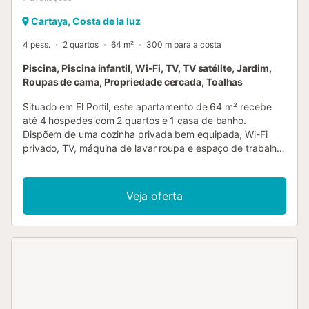
Cartaya, Costa de la luz
4 pess.
2 quartos
64 m²
300 m para a costa
Piscina, Piscina infantil, Wi-Fi, TV, TV satélite, Jardim,
Roupas de cama, Propriedade cercada, Toalhas
Situado em El Portil, este apartamento de 64 m² recebe
até 4 hóspedes com 2 quartos e 1 casa de banho.
Dispõem de uma cozinha privada bem equipada, Wi-Fi
privado, TV, máquina de lavar roupa e espaço de trabalho
dedicado. O self check-in permite flexibilidade na
chegada e está disponível uma cama de bebé para
famílias. Podem relaxar na varanda privada e no terraço
Veja oferta
descoberto. O jardim partilhado oferece espaço exterior
adicional e as famílias podem usufruir do parque infantil
partilhado. Aproveitem a piscina exterior partilhada, aberta
de junho a setembro durante os meses mais quentes. O
estacionamento partilhado na rua está disponível para
maior comodidade. Tenham em atenção que o
apartamento não dispõe de ar condicionado. Não é
permitido fumar, trazer animais de estimação, festas ou