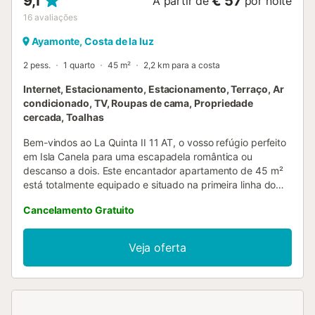
9,1
€ 57
A partir de
por noite
16
avaliações
Ayamonte, Costa de la luz
2 pess.
1 quarto
45 m²
2,2 km para a costa
Internet, Estacionamento, Estacionamento, Terraço, Ar
condicionado, TV, Roupas de cama, Propriedade
cercada, Toalhas
Bem-vindos ao La Quinta II 11 AT, o vosso refúgio perfeito
em Isla Canela para uma escapadela romântica ou
descanso a dois. Este encantador apartamento de 45 m²
está totalmente equipado e situado na primeira linha do
campo de golfe, oferecendo vistas privilegiadas para a
Cancelamento Gratuito
paisagem verde do golfe. O alojamento dispõe de 1 quarto
acolhedor com 2 camas individuais, perfeito para casais
que desejam desfrutar de conforto e privacidade. A casa
Veja oferta
de banho completa com banheira é ideal para relaxar após
um dia de aventuras. A distribuição do espaço foi pensada
para maximizar o vosso conforto durante a estadia. A
cozinha independente em vitrocerâmica está totalmente
equipada com frigorífico, congelador, micro-ondas, forno,