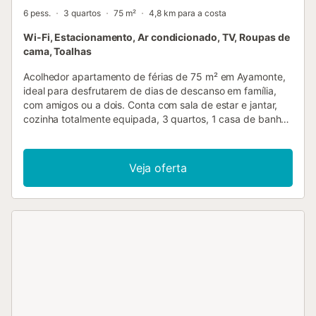
6 pess.
3 quartos
75 m²
4,8 km para a costa
Wi-Fi, Estacionamento, Ar condicionado, TV, Roupas de
cama, Toalhas
Acolhedor apartamento de férias de 75 m² em Ayamonte,
ideal para desfrutarem de dias de descanso em família,
com amigos ou a dois. Conta com sala de estar e jantar,
cozinha totalmente equipada, 3 quartos, 1 casa de banho
completa e uma varanda coberta privada perfeita para
relaxarem ao final do dia. Dispõe de Wi‑Fi de alta
velocidade, espaço de trabalho, Smart TV, ar
Veja oferta
condicionado na sala, máquina de lavar roupa, berço
disponível mediante pedido, sistema de alarme e auto
check‑in para uma chegada cómoda e flexível.
IMPORTANTE: O alojamento tem 3 quartos, mas a
disponibilidade depende do número de hóspedes na
reserva. Reservas para 2 pessoas: 1 quarto disponível.
Reservas para 3 ou 4 pessoas: 2 quartos disponíveis.
Reservas para 5 ou 6 pessoas: 3 quartos disponíveis. O
número de quartos será sempre ajustado ao número de
hóspedes confirmados. O apartamento não é alugado