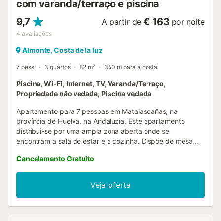
com varanda/terraço e piscina
9,7
€ 163
A partir de
por noite
4
avaliações
Almonte, Costa de la luz
7 pess.
3 quartos
82 m²
350 m para a costa
Piscina, Wi-Fi, Internet, TV, Varanda/Terraço,
Propriedade não vedada, Piscina vedada
Apartamento para 7 pessoas em Matalascañas, na
província de Huelva, na Andaluzia. Este apartamento
distribui-se por uma ampla zona aberta onde se
encontram a sala de estar e a cozinha. Dispõe de mesa de
jantar, sofá e televisão. A cozinha está equipada com tudo
Cancelamento Gratuito
o que os hóspedes necessitam, uma vez que inclui, entre
outras coisas, frigorífico, micro-ondas, máquina de lavar
loiça, torradeira, vitrocerâmica, máquina de café, etc.
Veja oferta
Possui três quartos com duas camas de casal e três
camas individuais. Além disso, dispõe de duas casas de
banho completas com banheira. Conta com um terraço
com vista para o mar e acesso a uma piscina comunitária.