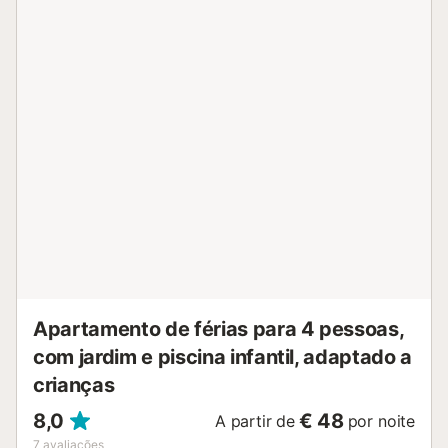
O apartamento situa-se na vila de Matalascañas, a apenas
alguns metros da praia, à beira-mar. Dispõe muito perto de
supermercados, centros de assistência e tudo o que os
hóspedes possam necessitar....
Apartamento de férias para 4 pessoas,
com jardim e piscina infantil, adaptado a
crianças
8,0
€ 48
A partir de
por noite
7
avaliações