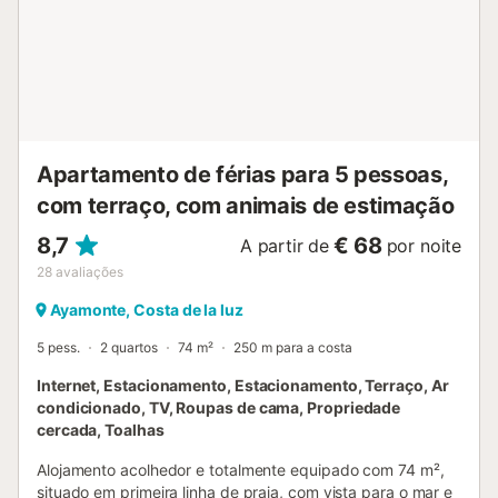
automaticamente com os 3 quartos disponíveis. Está
situado numa zona prática e bem servida, perto de
supermercados, centro, praia, bares, restaurantes e
paragem de autocarro. Há estacionamento fácil na área.
Aceitam-se famílias com crianças. Não são permitidos
animais de estimação, fumar no interior nem festas ou
eventos. A propriedade dispõe de câmaras de segurança
e/ou dispositivos de gravação de áudio em áreas
Apartamento de férias para 5 pessoas,
exteriores ou comuns. O sistema de alarme só é ativado
quando a casa está vazia. Os anfitriões oferecem...
com terraço, com animais de estimação
8,7
€ 68
A partir de
por noite
28
avaliações
Ayamonte, Costa de la luz
5 pess.
2 quartos
74 m²
250 m para a costa
Internet, Estacionamento, Estacionamento, Terraço, Ar
condicionado, TV, Roupas de cama, Propriedade
cercada, Toalhas
Alojamento acolhedor e totalmente equipado com 74 m²,
situado em primeira linha de praia, com vista para o mar e