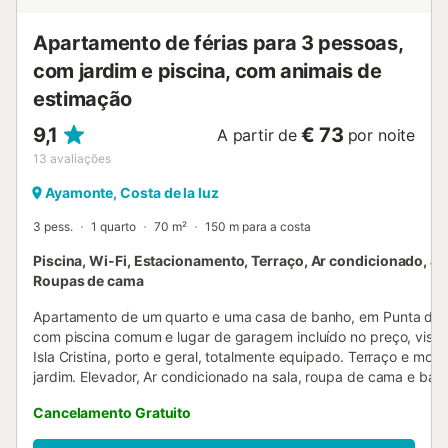
Apartamento de férias para 3 pessoas,
com jardim e piscina, com animais de
estimação
9,1
€ 73
A partir de
por noite
13
avaliações
Ayamonte, Costa de la luz
3 pess.
1 quarto
70 m²
150 m para a costa
Piscina, Wi-Fi, Estacionamento, Terraço, Ar condicionado, Ja
Roupas de cama
Apartamento de um quarto e uma casa de banho, em Punta del
com piscina comum e lugar de garagem incluído no preço, vista
Isla Cristina, porto e geral, totalmente equipado. Terraço e mobil
jardim. Elevador, Ar condicionado na sala, roupa de cama e ban
plasma, utensílios completos, forno convencional e micro-ondas
Cancelamento Gratuito
máquina de café, torradeira, tudo o necessário para se sentir e
- Capacidade máxima 3 pessoas. - Dimensões 70m2, incluindo t