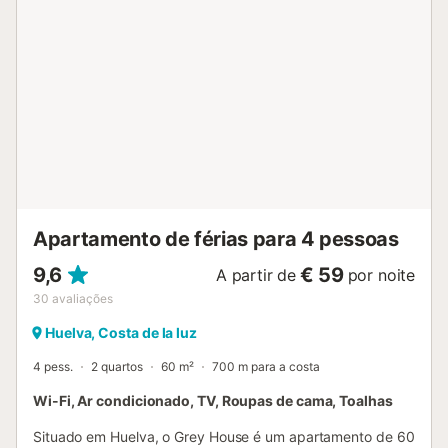
separada, um campo de padel e um parque infantil. O
apartamento está localizado numa área residencial muito
tranquila, perto da praia. Restaurantes e supermercados
em Isla Canela podem ser alcançados em cerca de 10
minutos a pé, enquanto Punta del Moral, com a sua
marina, restaurantes adicionais e supermercados, fica a
cerca de 30 minutos a pé. Está disponível um lugar de
estacionamento na propriedade. As famílias com crianças
são bem-vindas. Não são permitidos animais de
estimação, fumar e celebrar eventos....
Apartamento de férias para 4 pessoas
9,6
€ 59
A partir de
por noite
30
avaliações
Huelva, Costa de la luz
4 pess.
2 quartos
60 m²
700 m para a costa
Wi-Fi, Ar condicionado, TV, Roupas de cama, Toalhas
Situado em Huelva, o Grey House é um apartamento de 60