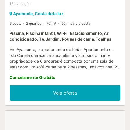
13
avaliações
Ayamonte, Costa de la luz
6 pess.
2 quartos
70 m²
90 m para a costa
Piscina, Piscina infantil, Wi-Fi, Estacionamento, Ar
condicionado, TV, Jardim, Roupas de cama, Toalhas
Em Ayamonte, o apartamento de férias Apartamento en
Isla Canela oferece uma excelente vista para o mar. A
propriedade de 6 andares é composta por uma sala de
estar com um sofá-cama para 2 pessoas, uma cozinha, 2
quartos e 1 casa de banho e pode, portanto, acomodar 6
Cancelamento Gratuito
pessoas. As comodidades adicionais incluem Wi-Fi de alta
velocidade (adequado para chamadas de vídeo), uma
televisão, ar condicionado, bem como uma máquina de
Veja oferta
lavar roupa. O edifício em que o alojamento está localizado
tem um elevador. Este aluguer de férias dispõe de um
terraço privado para noites relaxantes. Os hóspedes
beneficiam de acesso a uma área exterior partilhada com
uma piscina (aberta aproximadamente de 15 de junho a 15
de setembro), um jardim espaçoso, uma piscina infantil