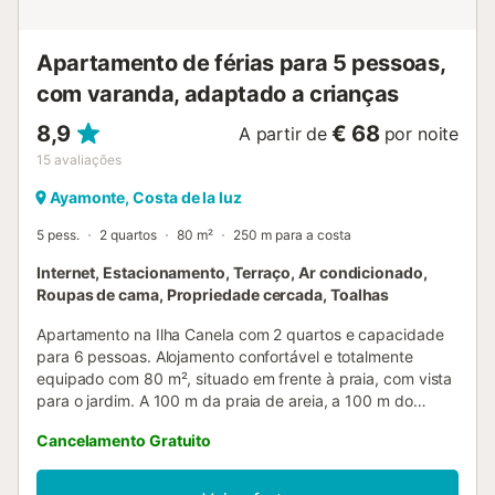
Apartamento de férias para 5 pessoas,
com varanda, adaptado a crianças
8,9
€ 68
A partir de
por noite
15
avaliações
Ayamonte, Costa de la luz
5 pess.
2 quartos
80 m²
250 m para a costa
Internet, Estacionamento, Terraço, Ar condicionado,
Roupas de cama, Propriedade cercada, Toalhas
Apartamento na Ilha Canela com 2 quartos e capacidade
para 6 pessoas. Alojamento confortável e totalmente
equipado com 80 m², situado em frente à praia, com vista
para o jardim. A 100 m da praia de areia, a 100 m do
supermercado, a 3 km do campo de golfe e localizado
Cancelamento Gratuito
numa zona ideal para famílias e junto ao mar. Dispõe de
elevador, mobiliário de jardim, terreno vedado, 25 m² de
terraço, ferro de engomar, acesso à internet (wifi), secador