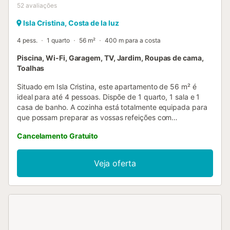
52
avaliações
Isla Cristina, Costa de la luz
4 pess.
1 quarto
56 m²
400 m para a costa
Piscina, Wi-Fi, Garagem, TV, Jardim, Roupas de cama,
Toalhas
Situado em Isla Cristina, este apartamento de 56 m² é
ideal para até 4 pessoas. Dispõe de 1 quarto, 1 sala e 1
casa de banho. A cozinha está totalmente equipada para
que possam preparar as vossas refeições com
comodidade. Entre as comodidades encontram-se Wi-Fi,
Cancelamento Gratuito
televisão, ventoinha, máquina de lavar roupa, espaço de
trabalho, berço e acesso interior sem degraus. O check-in
automático está disponível para maior conveniência.
Veja oferta
Saíam para a varanda privada coberta e envidraçada,
perfeita para o inverno. Podem relaxar na piscina exterior
(disponível de 1 de junho a 30 de setembro) e no jardim
comum. O apartamento está em frente à praia e aos
transportes públicos. Fica a 250 m da praia: basta sair
pelo passeio para chegar ao areal. Tem vista para o