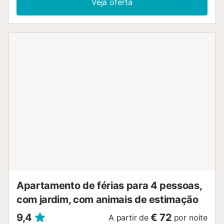
Veja oferta
de cabelo, parque infantil, campo de ténis, campo de
padel, aquecimento por bomba de calor, ar condicionado
em todo o alojamento, piscina comunitária+infantil,
estacionamento exterior no mesmo edifício, televisão. A
cozinha independente, em vitrocerâmica, está equipada
com frigorífico, micro-ondas, forno, congelador, máquina
de lavar roupa, loiça/talheres, utensílios/cozinha, máquina
de café e torradeira....
Apartamento de férias para 4 pessoas,
com jardim, com animais de estimação
9,4
€ 72
A partir de
por noite