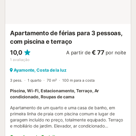
Oferecem-se condições especiais para estadias de uma
semana completa....
Apartamento de férias para 3 pessoas,
com piscina e terraço
10,0
€ 77
A partir de
por noite
1
avaliação
Ayamonte, Costa de la luz
3 pess.
1 quarto
70 m²
100 m para a costa
Piscina, Wi-Fi, Estacionamento, Terraço, Ar
condicionado, Roupas de cama
Apartamento de um quarto e uma casa de banho, em
primeira linha de praia com piscina comum e lugar de
garagem incluído no preço, totalmente equipado. Terraço
e mobiliário de jardim. Elevador, ar condicionado
quente/frio em todas as divisões, roupa de cama e banho,