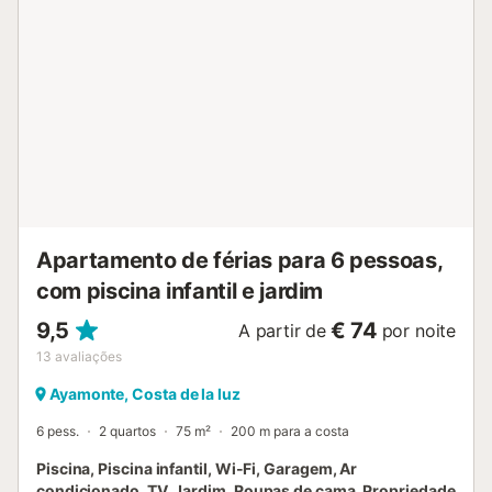
passeio marítimo e para o mar (não diretamente para a
praia). Se são ativos, vão gostar do ginásio, parque infantil
e mesa de pingue-pongue partilhados. Há também campo
de ténis e de padel. O campo de golfe fica a 15 minutos a
pé, oferecendo mais opções de lazer. Há estacionamento
disponível em garagem (altura máxima de 1,90 m). Não é
permitido fumar no apartamento. Não dispõe de ar
condicionado. O edifício não tem degraus e possui
elevador. Existem câmaras de segurança e dispositivos de
gravação áudio nas instalações. É permitida 1 animal de
estimação durante a estadia. Não são permitidos eventos
na propriedade....
Apartamento de férias para 6 pessoas,
com piscina infantil e jardim
9,5
€ 74
A partir de
por noite
13
avaliações
Ayamonte, Costa de la luz
6 pess.
2 quartos
75 m²
200 m para a costa
Piscina, Piscina infantil, Wi-Fi, Garagem, Ar
condicionado, TV, Jardim, Roupas de cama, Propriedade