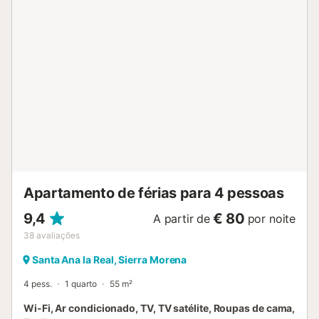
máquina de lavar roupa, máquina de café, torradeira e
todos os utensílios necessários para preparar as vossas
refeições favoritas. Dispõem de toda a loiça e talheres de
que necessitarem para desfrutar de jantares especiais na
intimidade. Desfrutem do terraço de 15 m² com mobiliário
de jardim, o local perfeito para tomar o pequeno-almoço
juntos ou relaxar ao entardecer. O terreno vedado garante
privacidade e tranquilidade durante a vossa estadia. O
apartamento dispõe de ar condicionado em toda a casa,
aquecimento por bomba de calor, ligação wifi de alta
velocidade, televisão e ferro de engomar para as vossas
necessidades. A piscina comum partilhada é ideal para se
refresc...
Apartamento de férias para 4 pessoas
9,4
€ 80
A partir de
por noite
38
avaliações
Santa Ana la Real, Sierra Morena
4 pess.
1 quarto
55 m²
Wi-Fi, Ar condicionado, TV, TV satélite, Roupas de cama,