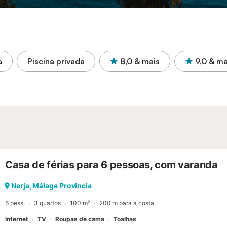
a
Piscina privada
8,0
& mais
9,0
& ma
Casa de férias para 6 pessoas, com varanda
Nerja, Málaga Provincia
6 pess.
3 quartos
100 m²
200 m para a costa
Internet
TV
Roupas de cama
Toalhas