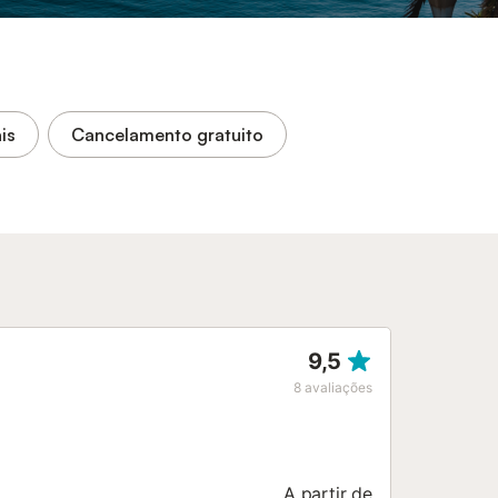
is
Cancelamento gratuito
9,5
8
avaliações
A partir de