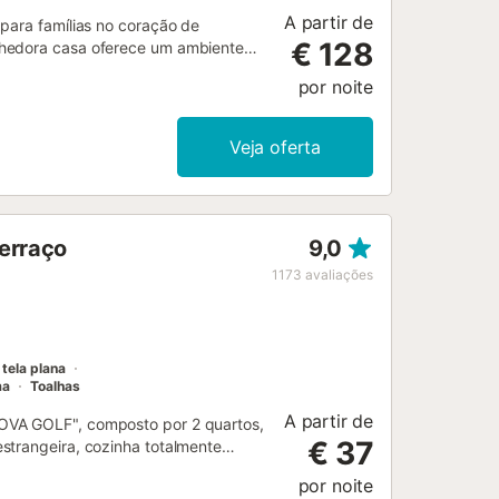
A partir de
 para famílias no coração de
€ 128
lhedora casa oferece um ambiente
lidade envolvente. A casa dispõe de 7
por noite
de estar com lareira e área de
l. A cozinha está totalmente
o máquina de lavar loiça, máquina
Veja oferta
 é o seu grande terraço com
ntos inesquecíveis. Localizada a
onto estratégico para explorar
ria um ambiente acolhedor e cheio de
terraço
9,0
am viver uma estadia única na nossa
1173
avaliações
tela plana
ma
Toalhas
A partir de
NOVA GOLF", composto por 2 quartos,
€ 37
strangeira, cozinha totalmente
segurança privada, fica apenas a 10
por noite
 do aeroporto internacional de