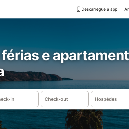
Descarregue a app
An
 férias e apartamen
a
eck-in
Check-out
Hospédes