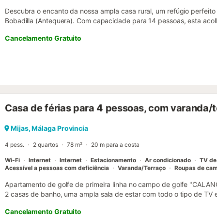
Descubra o encanto da nossa ampla casa rural, um refúgio perfeito
Bobadilla (Antequera). Com capacidade para 14 pessoas, esta aco
rústico e tradicional, ideal para desconectar e desfrutar da tranqui
Cancelamento Gratuito
quartos espaçosos, 3 casas de banho completas e uma grande sala 
jantar, onde se poderão reunir num ambiente acolhedor e confortáve
equipada com tudo o necessário para a vossa comodidade, incluind
de lavar roupa, frigorífico e micro-ondas. Um dos maiores atrativos
churrasqueira, o local perfeito para desfrutar ao ar livre e de mome
poucos passos da estação de comboios de Bobadilla, a casa é um p
Antequera e os seus arredores. A sua decoração rústica e antiga c
Casa de férias para 4 pessoas, com varanda/
história, ideal para quem procura uma experiência autêntica. Venh
casa rural!...
Mijas, Málaga Provincia
4 pess.
2 quartos
78 m²
20 m para a costa
Wi-Fi
Internet
Internet
Estacionamento
Ar condicionado
TV de 
Acessível a pessoas com deficiência
Varanda/Terraço
Roupas de ca
Apartamento de golfe de primeira linha no campo de golfe "CALA
2 casas de banho, uma ampla sala de estar com todo o tipo de TV e
equipada e um agradável terraço, a urbanização, de uso privado e 
Cancelamento Gratuito
minutos das famosas Marbella e Fuengirola, bem como a 25 minutos